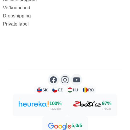
Veľkoobchod
Dropshipping
Private label
SK
CZ
HU
RO
100%
97%
(2326x)
(792x)
5,0/5