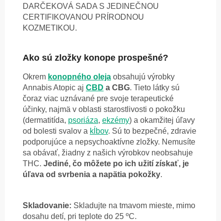
DARČEKOVÁ SADA S JEDINEČNOU
CERTIFIKOVANOU PRÍRODNOU
KOZMETIKOU.
Ako sú zložky konope prospešné?
Okrem
konopného oleja
obsahujú výrobky
Annabis Atopic aj
CBD
a CBG
. Tieto látky sú
čoraz viac uznávané pre svoje terapeutické
účinky, najmä v oblasti starostlivosti o pokožku
(dermatitída,
psoriáza
,
ekzémy
) a okamžitej úľavy
od bolesti svalov a
kĺbov
. Sú to bezpečné, zdravie
podporujúce a nepsychoaktívne zložky. Nemusíte
sa obávať, žiadny z našich výrobkov neobsahuje
THC.
Jediné, čo môžete po ich užití získať, je
úľava od svrbenia a napätia pokožky
.
Skladovanie:
Skladujte na tmavom mieste, mimo
dosahu detí, pri teplote do 25 ºC.