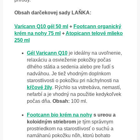
Obsah darčekovej sady LAŇKA:
Varicann Q10 gél 50 ml
+
Footcann organický
krém na nohy 75 ml
+
Atopicann telové mlieko
250 ml
Gél
Varicann
Q10
je ideálny na uvoľnenie,
relaxáciu a osvieženie pokožky počas
dlhého státia a sedenia alebo pre ľudí s
nadváhou. Je tiež vhodným doplnkom
starostlivosti o pokožku pri náchylnosti na
kŕčové žily
. Rýchlo sa vstrebáva, nemastí,
nefarbí a je vhodný na použitie kedykoľvek
počas dňa.
Obsah:
100 ml.
Footcann bio
krém na nohy
s ureou a
koloidným striebrom
je tým správnym
prostriedkom na starostlivosť o suchú a
namáhanú pokožku nôh, ktorú bohato