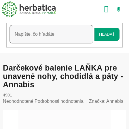
Prejsť
NÁKU
na
obsah
KOŠÍK
HĽADAŤ
Darčekové balenie LAŇKA pre
unavené nohy, chodidlá a päty -
Annabis
4901
Priemerné
Neohodnotené
Podrobnosti hodnotenia
Značka:
Annabis
hodnotenie
produktu
je
0,0