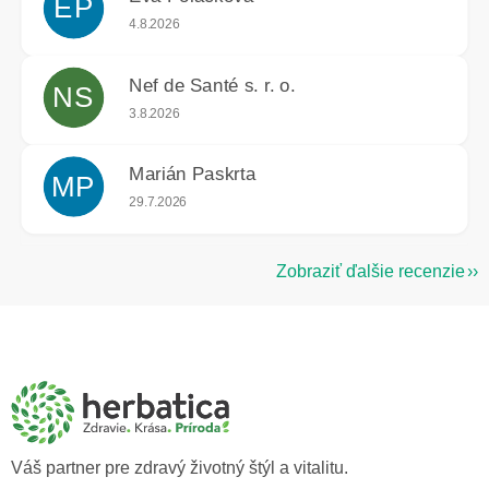
EP
Hodnotenie obchodu je 5 z 5 hviezdičiek.
4.8.2026
Nef de Santé s. r. o.
NS
Hodnotenie obchodu je 5 z 5 hviezdičiek.
3.8.2026
Marián Paskrta
MP
Hodnotenie obchodu je 5 z 5 hviezdičiek.
29.7.2026
Zobraziť ďalšie recenzie
Z
á
p
ä
t
i
e
Váš partner pre zdravý životný štýl a vitalitu.