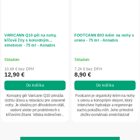
VARICANN Q10 gél na nohy,
FOOTCANN BIO krém na nohy s
kŕčové žily s koloidným
ureou - 75 ml - Annabis
striebrom - 75 ml - Annabis
Skladom
Skladom
10,49 € bez DPH
7,24 € bez DPH
12,90 €
8,90 €
Do košíka
Do košíka
Konopný gél Varicann Q10 prináša
Footcann je organický krém na nohy
rýchlu úľavu a relaxáciu pre unavené
s ureou a konopným olejom, ktorý
nohy. Je ideálny pri dlhodobom státí,
intenzívne hydratuje a regeneruje
sedení alebo pri problémoch s
suchú pokožku nôh. Jeho prírodné
kŕčovými žilami. Vďaka jedinečnej...
zložky pomáhajú predchádzať
praskaniu,...