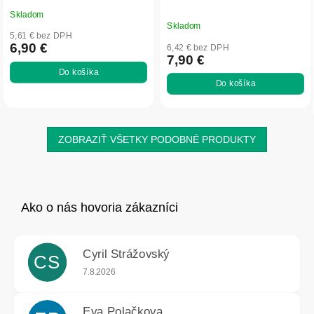
Skladom
Priemerné
Skladom
hodnotenie
5,61 € bez DPH
produktu
6,90 €
6,42 € bez DPH
7,90 €
je
Do košíka
5,0
Do košíka
z
5
hviezdičiek.
ZOBRAZIŤ VŠETKY PODOBNÉ PRODUKTY
Cyril Strážovský
CS
Hodnotenie obchodu je 5 z 5 hviezdičiek.
7.8.2026
Eva Polačkova