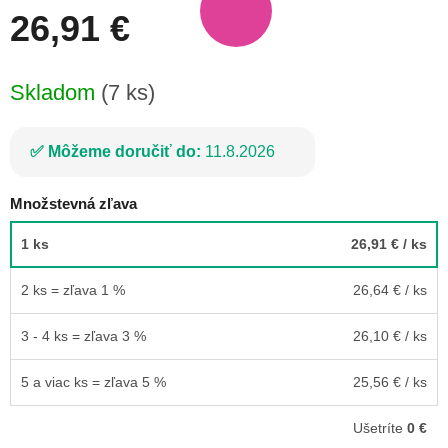
26,91 €
Jednotková
Skladom
(7 ks)
cena:
Môžeme doručiť do:
11.8.2026
Množstevná zľava
1 ks
26,91 €
/ ks
2 ks = zľava 1 %
26,64 €
/ ks
3 - 4 ks = zľava 3 %
26,10 €
/ ks
5 a viac ks = zľava 5 %
25,56 €
/ ks
Ušetríte
0 €