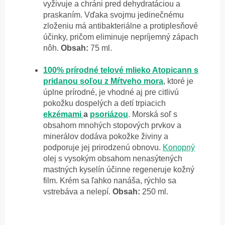
vyživuje a chráni pred dehydratáciou a
praskaním. Vďaka svojmu jedinečnému
zloženiu má antibakteriálne a protiplesňové
účinky, pričom eliminuje nepríjemný zápach
nôh.
Obsah:
75 ml.
100% prírodné telové mlieko Atopicann s
pridanou soľou z Mŕtveho mora
, ktoré je
úplne prírodné, je vhodné aj pre citlivú
pokožku dospelých a detí trpiacich
ekzémami
a
psoriázou
. Morská soľ s
obsahom mnohých stopových prvkov a
minerálov dodáva pokožke živiny a
podporuje jej prirodzenú obnovu.
Konopný
olej s vysokým obsahom nenasýtených
mastných kyselín účinne regeneruje kožný
film. Krém sa ľahko nanáša, rýchlo sa
vstrebáva a nelepí.
Obsah:
250 ml.