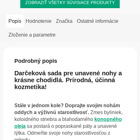
ZOBRAZIŤ VŠETKY SÚVISIACE PRODUKTY
Popis
Hodnotenie
Značka
Ostatné informácie
Zloženie a parametre
Podrobný popis
Darčeková sada pre unavené nohy a
krásne chodidlá. Prírodná, účinná
kozmetika!
Stále v jednom kole? Doprajte svojim nohám
oddych a výživnú starostlivosť.
Zmes byliniek,
koloidného striebra a blahodarného
konopného
oleja
sa postará o popraskané päty a unavené
lýtka. Odmeňte svoje nohy starostlivosťou z
prírody.