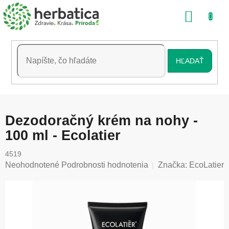
Prejsť
NÁKU
na
obsah
KOŠÍK
HĽADAŤ
Dezodoračný krém na nohy -
100 ml - Ecolatier
4519
Priemerné
Neohodnotené
Podrobnosti hodnotenia
Značka:
EcoLatier
hodnotenie
produktu
je
0,0
z