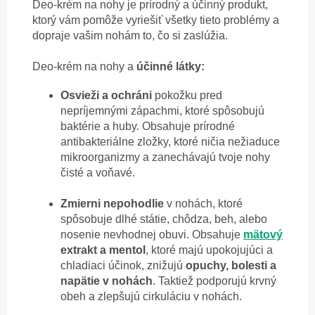
Deo-krém na nohy je prírodný a účinný produkt,
ktorý vám pomôže vyriešiť všetky tieto problémy a
dopraje vašim nohám to, čo si zaslúžia.
Deo-krém na nohy a
účinné látky:
Osvieži a ochráni
pokožku pred
nepríjemnými zápachmi, ktoré spôsobujú
baktérie a huby. Obsahuje prírodné
antibakteriálne zložky, ktoré ničia nežiaduce
mikroorganizmy a zanechávajú tvoje nohy
čisté a voňavé.
Zmierni nepohodlie
v nohách, ktoré
spôsobuje dlhé státie, chôdza, beh, alebo
nosenie nevhodnej obuvi. Obsahuje
mätový
extrakt a mentol
, ktoré majú upokojujúci a
chladiaci účinok, znižujú
opuchy, bolesti a
napätie v nohách
. Taktiež podporujú krvný
obeh a zlepšujú cirkuláciu v nohách.