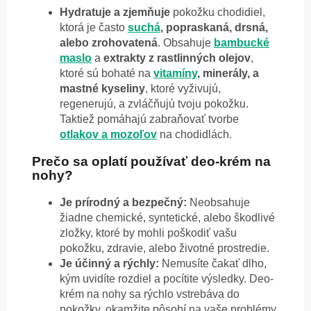
Hydratuje a zjemňuje
pokožku chodidiel,
ktorá je často
suchá
, popraskaná, drsná,
alebo zrohovatená
. Obsahuje
bambucké
maslo
a
extrakty z rastlinných olejov
,
ktoré sú bohaté na
vitamíny
, minerály, a
mastné kyseliny
, ktoré vyživujú,
regenerujú, a zvláčňujú tvoju pokožku.
Taktiež pomáhajú zabraňovať tvorbe
otlakov a mozoľov
na chodidlách.
Prečo sa oplatí používať deo-krém na
nohy?
Je prírodný a bezpečný:
Neobsahuje
žiadne chemické, syntetické, alebo škodlivé
zložky, ktoré by mohli poškodiť vašu
pokožku, zdravie, alebo životné prostredie.
Je účinný a rýchly:
Nemusíte čakať dlho,
kým uvidíte rozdiel a pocítite výsledky. Deo-
krém na nohy sa rýchlo vstrebáva do
pokožky, okamžite pôsobí na vaše problémy,