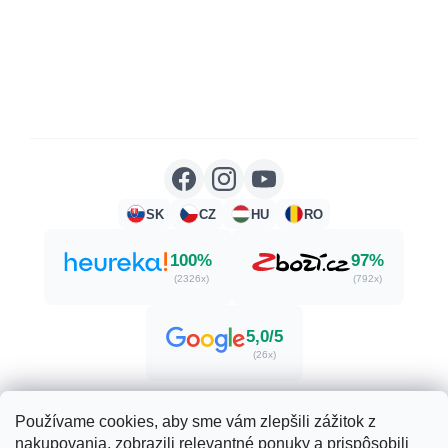
SK
CZ
HU
RO
100%
97%
(2326x)
(792x)
5,0/5
(26x)
Používame cookies, aby sme vám zlepšili zážitok z
nakupovania, zobrazili relevantné ponuky a prispôsobili