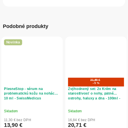
Podobné produkty
Novinka
21,80 €
–5 %
PlesneStop - sérum na
Zvýhodnený set: 2x Krém na
problematickú kožu na nohách -
starostlivosť o nohy, pätné
10 ml - SwissMedicus
ostrohy, haluxy a dna - 100ml -
Ecolek
Skladom
Skladom
11,30 € bez DPH
16,84 € bez DPH
13,90 €
20,71 €