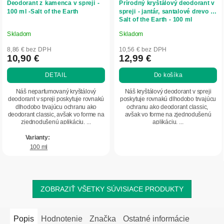
Deodorant z kamenca v spreji -
Prírodný kryštálový deodorant v
100 ml -Salt of the Earth
spreji - jantár, santalové drevo -
Salt of the Earth - 100 ml
Skladom
Skladom
Priemerné
Priemerné
hodnotenie
hodnotenie
8,86 € bez DPH
10,56 € bez DPH
produktu
produktu
10,90 €
12,99 €
je
je
DETAIL
Do košíka
5,0
5,0
z
z
Náš neparfumovaný kryštálový
Náš kryštálový deodorant v spreji
5
5
deodorant v spreji poskytuje rovnakú
poskytuje rovnakú dlhodobo trvajúcu
dlhodobo trvajúcu ochranu ako
ochranu ako deodorant classic,
hviezdičiek.
hviezdičiek.
deodorant classic, avšak vo forme na
avšak vo forme na zjednodušenú
zjednodušenú aplikáciu. ...
aplikáciu. ...
100 ml
ZOBRAZIŤ VŠETKY SÚVISIACE PRODUKTY
Popis
Hodnotenie
Značka
Ostatné informácie