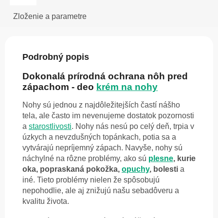
Zloženie a parametre
Podrobný popis
Dokonalá prírodná ochrana nôh pred
zápachom - deo
krém na nohy
Nohy sú jednou z najdôležitejších častí nášho
tela, ale často im nevenujeme dostatok pozornosti
a
starostlivosti
. Nohy nás nesú po celý deň, trpia v
úzkych a nevzdušných topánkach, potia sa a
vytvárajú nepríjemný zápach. Navyše, nohy sú
náchylné na rôzne problémy, ako sú
plesne
, kurie
oka, popraskaná pokožka,
opuchy
, bolesti
a
iné. Tieto problémy nielen že spôsobujú
nepohodlie, ale aj znižujú našu sebadôveru a
kvalitu života.