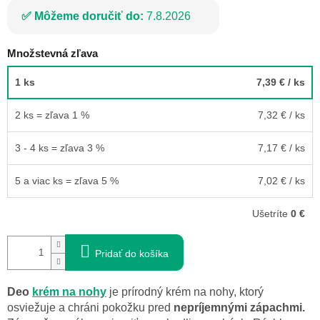
Môžeme doručiť do:
7.8.2026
Množstevná zľava
1 ks
7,39 €
/ ks
2 ks = zľava 1 %
7,32 €
/ ks
3 - 4 ks = zľava 3 %
7,17 €
/ ks
5 a viac ks = zľava 5 %
7,02 €
/ ks
Ušetríte
0 €
Pridať do košíka
Deo
krém na nohy
je prírodný krém na nohy, ktorý
osviežuje a chráni pokožku pred
nepríjemnými zápachmi.