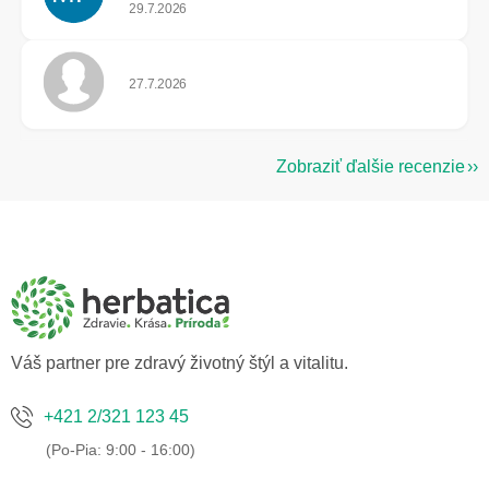
Hodnotenie obchodu je 5 z 5 hviezdičiek.
29.7.2026
Hodnotenie obchodu je 5 z 5 hviezdičiek.
27.7.2026
Zobraziť ďalšie recenzie
Z
á
p
ä
t
i
e
Váš partner pre zdravý životný štýl a vitalitu.
+421 2/321 123 45