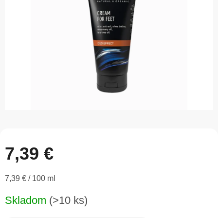
5
hviezdičiek.
7,39 €
Jednotková
7,39 € / 100 ml
cena:
Skladom
(>10 ks)