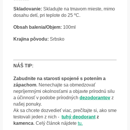
Skladovanie:
Skladujte na tmavom mieste, mimo
dosahu detí, pri teplote do 25 ºC.
Obsah balenia/Objem:
100ml
Krajina pôvodu:
Srbsko
NÁŠ TIP:
Zabudnite na starosti spojené s potením a
zápachom
. Nenechajte sa obmedzovať
nepríjemnými okolnosťami a objavte prírodnú silu
a účinnosť v podobe prírodných
dezodorantov
z
našej ponuky.
Ak sa chcete dozvedieť viac,
prečítajte si, ako sme
testovali jeden z nich -
tuhý
deodorant
z
kamenca
. Celý článok nájdete
tu.