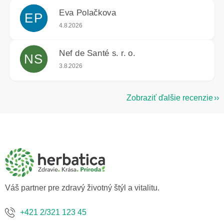
Eva Polačkova
EP
Hodnotenie obchodu je 5 z 5 hviezdičiek.
4.8.2026
Nef de Santé s. r. o.
NS
Hodnotenie obchodu je 5 z 5 hviezdičiek.
3.8.2026
Zobraziť ďalšie recenzie
Z
á
p
ä
t
i
e
Váš partner pre zdravý životný štýl a vitalitu.
+421 2/321 123 45