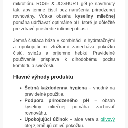
mikroflóru. ROSE & JOGHURT gél je navrhnutý
tak, aby jemne čistil bez narušenia prirodzenej
rovnováhy. Vďaka obsahu
kyseliny mliečnej
pomáha udržiavať optimálne pH, ktoré je dôležité
pre zdravé prostredie intímnej oblasti.
Jemná čistiaca báza v kombinácii s hydratačnými
a upokojujúcimi zložkami zanecháva pokožku
čistú, sviežu a príjemne hebkú. Pravidelné
používanie prispieva k dlhodobému pocitu
komfortu a sviežosti.
Hlavné výhody produktu
Šetrná každodenná hygiena
– vhodný na
pravidelné použitie.
Podpora prirodzeného pH
– obsah
kyseliny mliečnej pomáha zachovať
rovnováhu.
Upokojujúci účinok
– aloe vera a
olivový
olej zjemňujú citlivú pokožku.