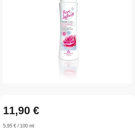
z
5
hviezdičiek.
11,90 €
Jednotková
5,95 € / 100 ml
cena: