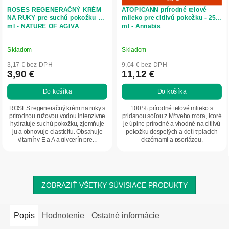
ROSES REGENERAČNÝ KRÉM
ATOPICANN prírodné telové
NA RUKY pre suchú pokožku 75
mlieko pre citlivú pokožku - 250
ml - NATURE OF AGIVA
ml - Annabis
Skladom
Skladom
3,17 € bez DPH
9,04 € bez DPH
3,90 €
11,12 €
Do košíka
Do košíka
ROSES regeneračný krém na ruky s
100 % prírodné telové mlieko s
prírodnou ružovou vodou intenzívne
pridanou soľou z Mŕtveho mora, ktoré
hydratuje suchú pokožku, zjemňuje
je úplne prírodné a vhodné na citlivú
ju a obnovuje elasticitu. Obsahuje
pokožku dospelých a detí trpiacich
vitamíny E a A a glycerín pre...
ekzémami a psoriázou.
ZOBRAZIŤ VŠETKY SÚVISIACE PRODUKTY
Popis
Hodnotenie
Ostatné informácie