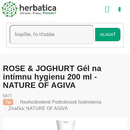
Prejsť
NÁKU
na
obsah
KOŠÍK
HĽADAŤ
ROSE & JOGHURT Gél na
intímnu hygienu 200 ml -
NATURE OF AGIVA
5877
Priemerné
Neohodnotené
Podrobnosti hodnotenia
Tip
hodnotenie
Značka:
NATURE OF AGIVA
produktu
je
0,0