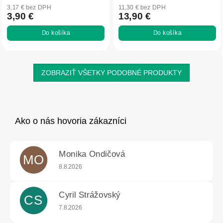
3,17 € bez DPH
11,30 € bez DPH
3,90 €
13,90 €
Do košíka
Do košíka
ZOBRAZIŤ VŠETKY PODOBNÉ PRODUKTY
Monika Ondičová
MO
Hodnotenie obchodu je 5 z 5 hviezdičiek.
8.8.2026
Cyril Strážovský
CS
Hodnotenie obchodu je 5 z 5 hviezdičiek.
7.8.2026