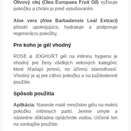
Olivový olej (Olea Europaea Fruit Oil)
vyživuje
pokožku a chráni ju pred vysušovaním.
Aloe vera (Aloe Barbadensis Leaf Extract)
pôsobí upokojujúco, hydratuje a podporuje
regeneráciu pokožky.
Pre koho je gél vhodný
ROSE & JOGHURT gél na intímnu hygienu je
vhodný pre ženy všetkých vekových kategórií,
ktoré hľadajú jemnú, no účinnú starostlivosť.
Vhodný je aj pre citlivú pokožku a na každodenné
použitie.
Spôsob použitia
Aplikácia:
Naneste malé množstvo gélu na mokrú
pokožku intímnych partií. Jemne umyte a
následne dôkladne opláchnite vodou. Určené len
na vonkajšie použitie.