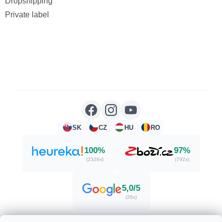
Dropshipping
Private label
SK
CZ
HU
RO
100%
97%
(2326x)
(792x)
5,0/5
(26x)