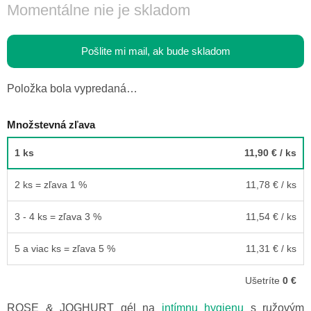
Momentálne nie je skladom
Pošlite mi mail, ak bude skladom
Položka bola vypredaná…
Množstevná zľava
1 ks
11,90 €
/ ks
2 ks = zľava 1 %
11,78 €
/ ks
3 - 4 ks = zľava 3 %
11,54 €
/ ks
5 a viac ks = zľava 5 %
11,31 €
/ ks
Ušetríte
0 €
ROSE & JOGHURT gél na
intímnu hygienu
s ružovým