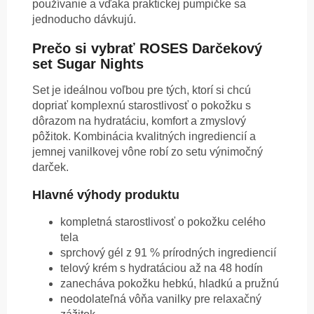
používanie a vďaka praktickej pumpičke sa
jednoducho dávkujú.
Prečo si vybrať ROSES Darčekový
set Sugar Nights
Set je ideálnou voľbou pre tých, ktorí si chcú
dopriať komplexnú starostlivosť o pokožku s
dôrazom na hydratáciu, komfort a zmyslový
pôžitok. Kombinácia kvalitných ingrediencií a
jemnej vanilkovej vône robí zo setu výnimočný
darček.
Hlavné výhody produktu
kompletná starostlivosť o pokožku celého
tela
sprchový gél z 91 % prírodných ingrediencií
telový krém s hydratáciou až na 48 hodín
zanecháva pokožku hebkú, hladkú a pružnú
neodolateľná vôňa vanilky pre relaxačný