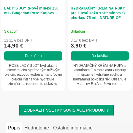
LADY’S JOY telové mlieko 250
HYDRATAČNÝ KRÉM NA RUKY
ml - Bulgarian Rose Karlovo
pre suchú kožu s vitamínom C a
uhorkou 75 ml - NATURE OF
AGIVA
Skladom
Skladom
12,11 € bez DPH
3,17 € bez DPH
14,90 €
3,90 €
Do košíka
Do košíka
ROSE LADY’S JOY hydratačné
HYDRATAČNÝ KRÉM NA RUKY s
telové mlieko s prírodným ružovým
vitamínom C a extraktom z uhorky
olejom, ružovou vodou a mandľovým
intenzívne hydratuje suchú a
olejom intenzívne hydratuje,
namáhanú pokožku rúk. Obsahuje
zjemňuje a regeneruje pokožku.
vitamíny E a A, ružovú vodu a
Vhodné na každodenné...
glycerín pre obnovu...
ZOBRAZIŤ VŠETKY SÚVISIACE PRODUKTY
Popis
Hodnotenie
Ostatné informácie