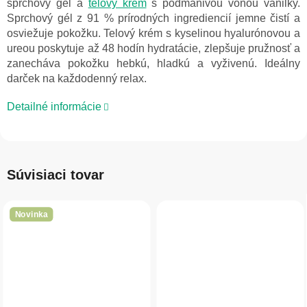
sprchový gél a
telový krém
s podmanivou vôňou vanilky.
Sprchový gél z 91 % prírodných ingrediencií jemne čistí a
osviežuje pokožku. Telový krém s kyselinou hyalurónovou a
ureou poskytuje až 48 hodín hydratácie, zlepšuje pružnosť a
zanecháva pokožku hebkú, hladkú a vyživenú. Ideálny
darček na každodenný relax.
Detailné informácie
Súvisiaci tovar
Novinka