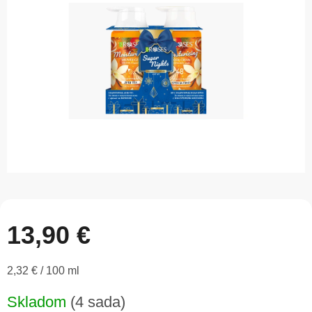
5
hviezdičiek.
13,90 €
Jednotková
2,32 € / 100 ml
cena:
Skladom
(4 sada)