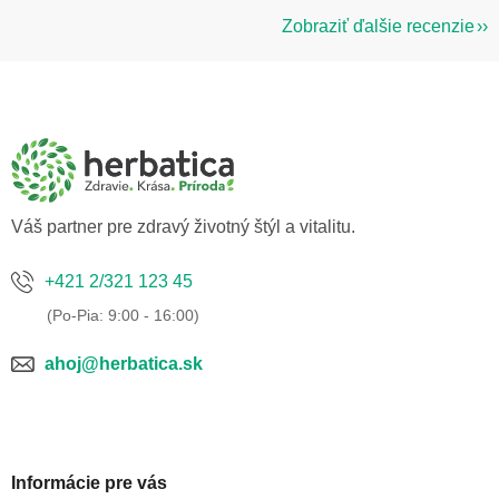
Zobraziť ďalšie recenzie
Z
á
p
ä
t
i
e
Váš partner pre zdravý životný štýl a vitalitu.
+421 2/321 123 45
ahoj@herbatica.sk
Informácie pre vás