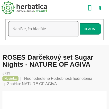
Prejsť
NÁKU
na
obsah
KOŠÍK
HĽADAŤ
ROSES Darčekový set Sugar
Nights - NATURE OF AGIVA
5719
Priemerné
Neohodnotené
Podrobnosti hodnotenia
Novinka
hodnotenie
Značka:
NATURE OF AGIVA
produktu
je
0,0
z