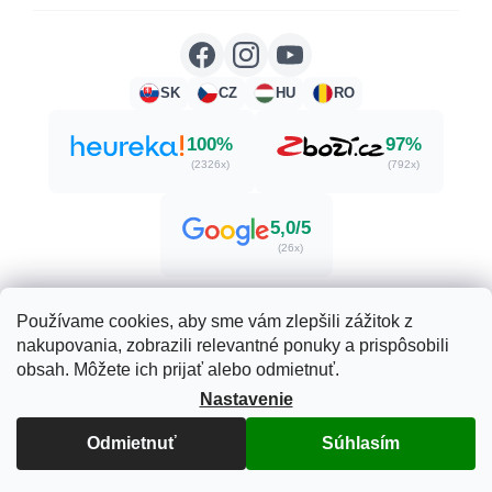
SK
CZ
HU
RO
100%
97%
(2326x)
(792x)
5,0/5
(26x)
Používame cookies, aby sme vám zlepšili zážitok z
nakupovania, zobrazili relevantné ponuky a prispôsobili
Vytvoril Shoptet
obsah. Môžete ich prijať alebo odmietnuť.
Nastavenie
Copyright 2026
Herbatica.sk
. Všetky práva vyhradené.
Upraviť nastavenie cookies
Odmietnuť
Súhlasím