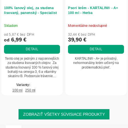
100% ľanový olej, za studena
Psori krém - KARTALIN® - A+
lisovaný, panenský - Specialist
100 ml - Herba
Skladom
Momentálne nedostupné
Priemerné
Priemerné
hodnotenie
hodnotenie
od 5,87 € bez DPH
32,44 € bez DPH
produktu
produktu
6,99 €
39,90 €
od
je
je
DETAIL
DETAIL
5,0
5,0
z
z
Tento olej je jedným z najcennejších
KARTALIN® - A+ je prírodný,
5
5
za studena lisovaných olejov. Za
nehormonálny krém určený na
studena lisovaný 100 % ľanový olej
problematickú pleť.
hviezdičiek.
hviezdičiek.
bohatý na omega-3, 6 a vitamíny
skupiny B. Podporuje trávenie,...
100 ml
250 ml
ZOBRAZIŤ VŠETKY SÚVISIACE PRODUKTY