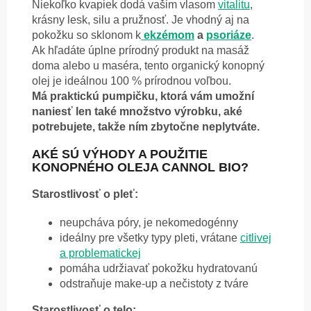
Niekoľko kvapiek dodá vašim vlasom
vitalitu
,
krásny lesk, silu a pružnosť. Je vhodný aj na
pokožku so sklonom k
ekzémom
a
psoriáze
.
Ak hľadáte úplne prírodný produkt na masáž
doma alebo u maséra, tento organický konopný
olej je ideálnou 100 % prírodnou voľbou.
Má praktickú pumpičku, ktorá vám umožní
naniesť len také množstvo výrobku, aké
potrebujete, takže ním zbytočne neplytváte.
AKÉ SÚ VÝHODY A POUŽITIE
KONOPNÉHO OLEJA CANNOL BIO?
Starostlivosť o pleť:
neupcháva póry, je nekomedogénny
ideálny pre všetky typy pleti, vrátane
citlivej
a problematickej
pomáha udržiavať pokožku hydratovanú
odstraňuje make-up a nečistoty z tváre
Starostlivosť o telo: