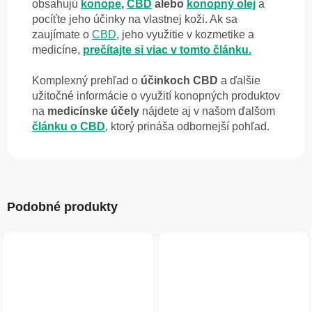
obsahujú
konope
,
CBD
alebo
konopný olej
a
pocíťte jeho účinky na vlastnej koži. Ak sa
zaujímate o
CBD
, jeho využitie
v kozmetike a
medicíne,
prečítajte si viac v tomto článku.
Komplexný prehľad o
účinkoch CBD
a ďalšie
užitočné informácie o využití konopných produktov
na
medicínske účely
nájdete aj v našom ďalšom
článku o CBD
, ktorý prináša odbornejší pohľad.
Podobné produkty