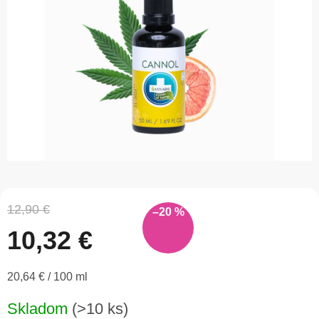
5
hviezdičiek.
12,90 €
–20 %
10,32 €
Jednotková
20,64 € / 100 ml
cena:
Skladom
(>10 ks)