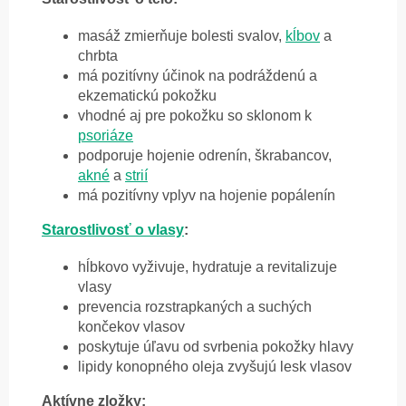
masáž zmierňuje bolesti svalov,
kĺbov
a
chrbta
má pozitívny účinok na podráždenú a
ekzematickú pokožku
vhodné aj pre pokožku so sklonom k
psoriáze
podporuje hojenie odrenín, škrabancov,
akné
a
strií
má pozitívny vplyv na hojenie popálenín
Starostlivosť o vlasy
:
hĺbkovo vyživuje, hydratuje a revitalizuje
vlasy
prevencia rozstrapkaných a suchých
končekov vlasov
poskytuje úľavu od svrbenia pokožky hlavy
lipidy konopného oleja zvyšujú lesk vlasov
Aktívne zložky: