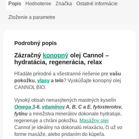
Popis
Hodnotenie
Značka
Ostatné informácie
Zloženie a parametre
Podrobný popis
Zázračný
konopný
olej Cannol –
hydratácia, regenerácia, relax
Hľadáte prírodné a všestranné riešenie pre
vašu
pokožku,
vlasy
a telo
? Vyskúšajte konopný olej
CANNOL BIO.
Vysoký obsah nenasýtených mastných kyselín
Omega 3
-6,
vitamínov
A, B, C a E, fytosterolov,
fytínu
a množstva minerálov dokonale hydratuje,
regeneruje a chráni pokožku.
Masážny olej
Cannol je ideálny na dokonalú relaxáciu, či už vo
forme masáže, alebo pridaním do kúpeľa.