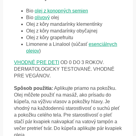
Bio
olej z konopných semien
Bio
olivový
olej
Olej z kôry mandarínky klementínky
Olej z kôry mandarínky obyčajnej
Olej z kôry grapefruitu
Limonene a Linalool (súčasť
esenciálnych
olejov
)
VHODNÉ PRE DETI
OD 0 DO 3 ROKOV.
DERMATOLOGICKY TESTOVANÉ. VHODNÉ
PRE VEGÁNOV.
Spôsob použitia:
Aplikujte priamo na pokožku.
Olej môžete použiť na m
asáž, ako prísadu do
kúpeľa, na výživu vlasov a pokožky hlavy. Je
vhodný na každodennú starostlivosť o suchú pleť
a pokožku celého tela.
Pre starostlivosť o pleť
stačí pár kvapiek nakvapkať na vatový tampón a
večer pretrieť tvár. Do kúpeľa aplikujte pár kvapiek
oleja.