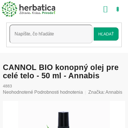
Prejsť
NÁKU
na
obsah
KOŠÍK
HĽADAŤ
CANNOL BIO konopný olej pre
celé telo - 50 ml - Annabis
4883
Priemerné
Neohodnotené
Podrobnosti hodnotenia
Značka:
Annabis
hodnotenie
produktu
je
0,0
z