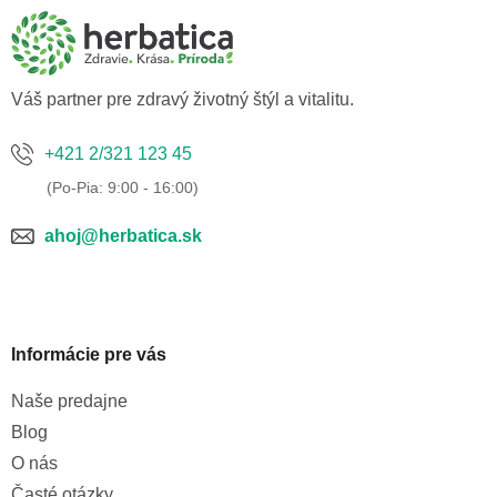
ä
t
i
e
Váš partner pre zdravý životný štýl a vitalitu.
+421 2/321 123 45
ahoj@herbatica.sk
Informácie pre vás
Naše predajne
Blog
O nás
Časté otázky