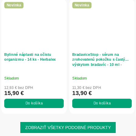
Novinka
Novinka
Bylinné náplasti na očistu
BradaviceStop - sérum na
organizmu - 14 ks - Herbalex
zrohovatenú pokožku s častým
výskytom bradavíc - 10 ml -
SwissMedicus
Skladom
Skladom
12,93 € bez DPH
11,30 € bez DPH
15,90 €
13,90 €
Do košíka
Do košíka
ZOBRAZIŤ VŠETKY PODOBNÉ PRODUKTY