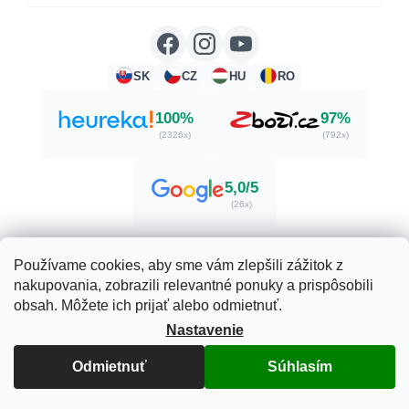
SK
CZ
HU
RO
100%
97%
(2326x)
(792x)
5,0/5
(26x)
Používame cookies, aby sme vám zlepšili zážitok z
nakupovania, zobrazili relevantné ponuky a prispôsobili
Vytvoril Shoptet
obsah. Môžete ich prijať alebo odmietnuť.
Nastavenie
Copyright 2026
Herbatica.sk
. Všetky práva vyhradené.
Odmietnuť
Súhlasím
Upraviť nastavenie cookies