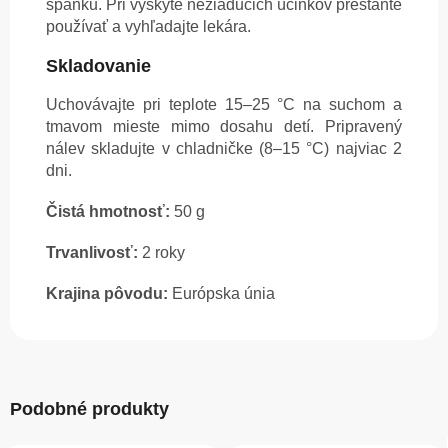
spánku. Pri výskyte nežiaducich účinkov prestaňte
používať a vyhľadajte lekára.
Skladovanie
Uchovávajte pri teplote 15–25 °C na suchom a
tmavom mieste mimo dosahu detí. Pripravený
nálev skladujte v chladničke (8–15 °C) najviac 2
dni.
Čistá hmotnosť:
50 g
Trvanlivosť:
2 roky
Krajina pôvodu:
Európska únia
Podobné produkty