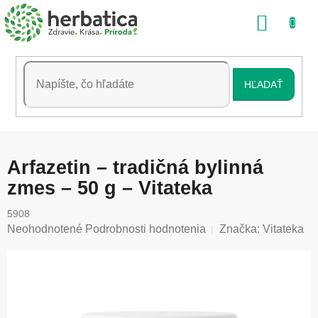
Prejsť
NÁKU
na
obsah
KOŠÍK
HĽADAŤ
Arfazetin – tradičná bylinná
zmes – 50 g – Vitateka
5908
Priemerné
Neohodnotené
Podrobnosti hodnotenia
Značka:
Vitateka
hodnotenie
produktu
je
0,0
z