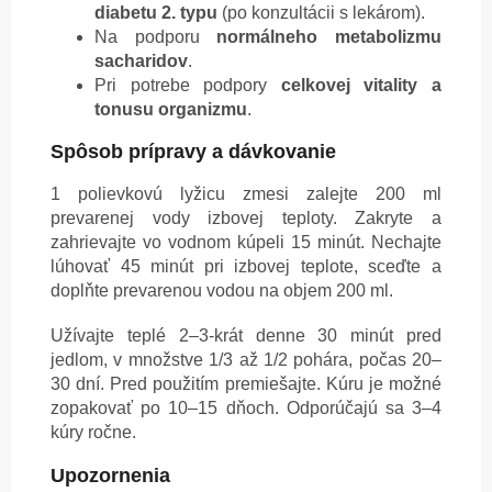
diabetu 2. typu
(po konzultácii s lekárom).
Na podporu
normálneho metabolizmu
sacharidov
.
Pri potrebe podpory
celkovej vitality a
tonusu organizmu
.
Spôsob prípravy a dávkovanie
1 polievkovú lyžicu zmesi zalejte 200 ml
prevarenej vody izbovej teploty. Zakryte a
zahrievajte vo vodnom kúpeli 15 minút. Nechajte
lúhovať 45 minút pri izbovej teplote, sceďte a
doplňte prevarenou vodou na objem 200 ml.
Užívajte teplé 2–3-krát denne 30 minút pred
jedlom, v množstve 1/3 až 1/2 pohára, počas 20–
30 dní. Pred použitím premiešajte. Kúru je možné
zopakovať po 10–15 dňoch. Odporúčajú sa 3–4
kúry ročne.
Upozornenia