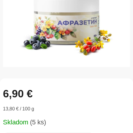
5
hviezdičiek.
6,90 €
Jednotková
13,80 € / 100 g
cena:
Skladom
(5 ks)