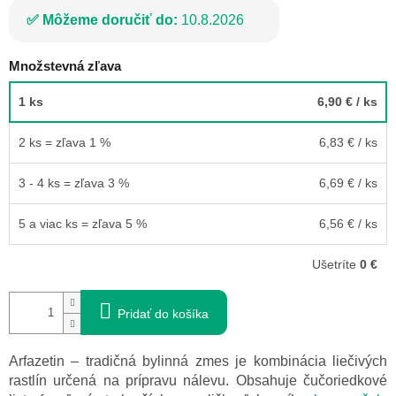
Môžeme doručiť do:
10.8.2026
Množstevná zľava
1 ks
6,90 €
/ ks
2 ks = zľava 1 %
6,83 €
/ ks
3 - 4 ks = zľava 3 %
6,69 €
/ ks
5 a viac ks = zľava 5 %
6,56 €
/ ks
Ušetríte
0 €
Pridať do košíka
Arfazetin – tradičná bylinná zmes je kombinácia liečivých
rastlín určená na prípravu nálevu. Obsahuje čučoriedkové