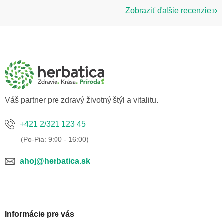
Zobraziť ďalšie recenzie
Z
á
p
ä
t
i
e
Váš partner pre zdravý životný štýl a vitalitu.
+421 2/321 123 45
ahoj@herbatica.sk
Informácie pre vás