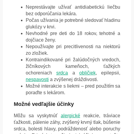
Neprestávajte užívať antidiabetickú liečbu
bez odporúčania lekára.
Počas užívania je potrebné sledovať hladinu
glukózy v krvi.
Nevhodné pre deti do 18 rokov, tehotné a
dojčiace ženy.
Nepoužívajte pri precitlivenosti na niektorú
zo zložiek.
Kontraindikované pri žalúdočných vredoch,
žlčníkových kameňoch, ťažkých
ochoreniach
srdca
a
obličiek
, epilepsii,
nespavosti
a zvýšenej dráždivosti.
Možné interakcie s liekmi – pred použitím sa
poraďte s lekárom.
Možné vedľajšie účinky
Môžu sa vyskytnúť
alergické
reakcie, tráviace
ťažkosti, pálenie záhy, zvýšený krvný tlak, búšenie
srdca, bolesti hlavy, podráždenosť alebo poruchy