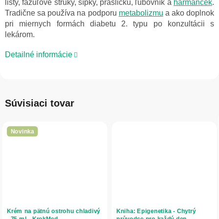
listy, fazuľové struky, šípky, prasličku, ľubovník a
harmanček
.
Tradične sa používa na podporu
metabolizmu
a ako doplnok
pri miernych formách diabetu 2. typu po konzultácii s
lekárom.
Detailné informácie
Súvisiaci tovar
Novinka
Krém na pätnú ostrohu chladivý
Kniha: Epigenetika - Chytrý
- 75 ml - KrokMed
průvodce pro každý den -