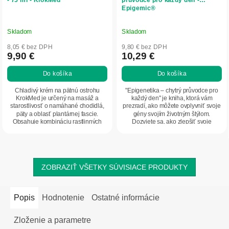
Epigemic®
Skladom
Skladom
8,05 € bez DPH
9,80 € bez DPH
9,90 €
10,29 €
Do košíka
Do košíka
Chladivý krém na pätnú ostrohu
"Epigenetika – chytrý průvodce pro
KrokMed je určený na masáž a
každý den" je kniha, ktorá vám
starostlivosť o namáhané chodidlá,
prezradí, ako môžete ovplyvniť svoje
päty a oblasť plantárnej fascie.
gény svojím životným štýlom.
Obsahuje kombináciu rastlinných
Dozviete sa, ako zlepšiť svoje
extraktov a...
zdravie,...
ZOBRAZIŤ VŠETKY SÚVISIACE PRODUKTY
Popis
Hodnotenie
Ostatné informácie
Zloženie a parametre