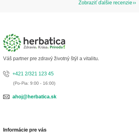
Zobraziť ďalšie recenzie
Z
á
p
ä
t
i
e
Váš partner pre zdravý životný štýl a vitalitu.
+421 2/321 123 45
ahoj@herbatica.sk
Informácie pre vás