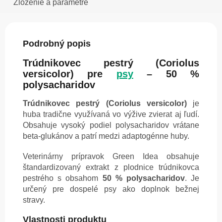
Zloženie a parametre
Podrobný popis
Trúdnikovec pestrý (Coriolus
versicolor) pre
psy
– 50 %
polysacharidov
Trúdnikovec pestrý (Coriolus versicolor)
je
huba tradične využívaná vo výžive zvierat aj ľudí.
Obsahuje vysoký podiel polysacharidov vrátane
beta-glukánov a patrí medzi adaptogénne huby.
Veterinárny prípravok Green Idea obsahuje
štandardizovaný extrakt z plodnice trúdnikovca
pestrého s obsahom
50 % polysacharidov
. Je
určený pre dospelé psy ako doplnok bežnej
stravy.
Vlastnosti produktu