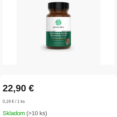
5
hviezdičiek.
22,90 €
Jednotková
0,19 € / 1 ks
cena:
Skladom
(>10 ks)