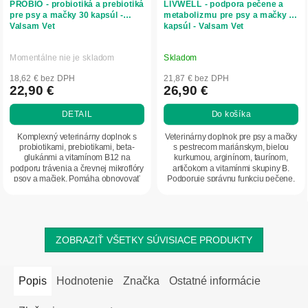
PROBIO - probiotiká a prebiotiká
LIVWELL - podpora pečene a
pre psy a mačky 30 kapsúl -
metabolizmu pre psy a mačky 60
Valsam Vet
kapsúl - Valsam Vet
Momentálne nie je skladom
Skladom
18,62 € bez DPH
21,87 € bez DPH
22,90 €
26,90 €
DETAIL
Do košíka
Komplexný veterinárny doplnok s
Veterinárny doplnok pre psy a mačky
probiotikami, prebiotikami, beta-
s pestrecom mariánskym, bielou
glukánmi a vitamínom B12 na
kurkumou, arginínom, taurínom,
podporu trávenia a črevnej mikroflóry
artičokom a vitamínmi skupiny B.
psov a mačiek. Pomáha obnovovať
Podporuje správnu funkciu pečene,
črevný...
prirodzené...
ZOBRAZIŤ VŠETKY SÚVISIACE PRODUKTY
Popis
Hodnotenie
Značka
Ostatné informácie