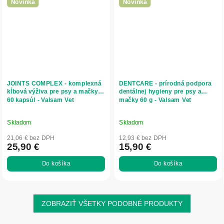
Novinka
Novinka
JOINTS COMPLEX - komplexná
DENTCARE - prírodná podpora
kĺbová výživa pre psy a mačky
dentálnej hygieny pre psy a
60 kapsúl - Valsam Vet
mačky 60 g - Valsam Vet
Skladom
Skladom
21,06 € bez DPH
12,93 € bez DPH
25,90 €
15,90 €
Do košíka
Do košíka
ZOBRAZIŤ VŠETKY PODOBNÉ PRODUKTY