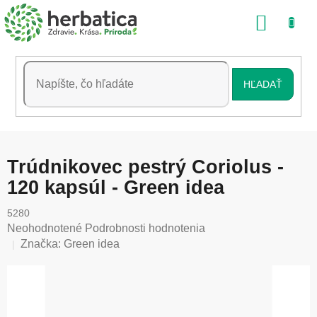
Prejsť
NÁKU
na
obsah
KOŠÍK
HĽADAŤ
Trúdnikovec pestrý Coriolus -
120 kapsúl - Green idea
5280
Priemerné
Neohodnotené
Podrobnosti hodnotenia
hodnotenie
Značka:
Green idea
produktu
je
0,0
z