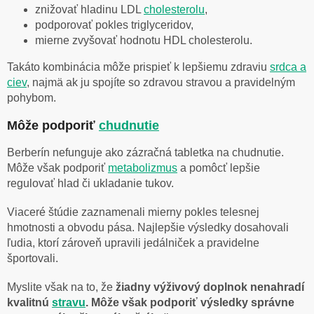
znižovať hladinu LDL
cholesterolu
,
podporovať pokles triglyceridov,
mierne zvyšovať hodnotu HDL cholesterolu.
Takáto kombinácia môže prispieť k lepšiemu zdraviu
srdca a
ciev
, najmä ak ju spojíte so zdravou stravou a pravidelným
pohybom.
Môže podporiť
chudnutie
Berberín nefunguje ako zázračná tabletka na chudnutie.
Môže však podporiť
metabolizmus
a pomôcť lepšie
regulovať hlad či ukladanie tukov.
Viaceré štúdie zaznamenali mierny pokles telesnej
hmotnosti a obvodu pása. Najlepšie výsledky dosahovali
ľudia, ktorí zároveň upravili jedálniček a pravidelne
športovali.
Myslite však na to, že
žiadny výživový doplnok nenahradí
kvalitnú
stravu
. Môže však podporiť výsledky správne