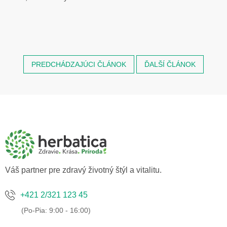
PREDCHÁDZAJÚCI ČLÁNOK
ĎALŠÍ ČLÁNOK
Z
á
p
ä
t
i
e
Váš partner pre zdravý životný štýl a vitalitu.
+421 2/321 123 45