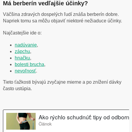
Má berberín vedľajšie účinky?
Väčšina zdravých dospelých ľudí znáša berberín dobre.
Napriek tomu sa môžu objaviť niektoré nežiaduce účinky.
Najčastejšie ide o:
nadúvanie
,
zápchu
,
hnačku
,
bolesti brucha
,
nevoľnosť
.
Tieto ťažkosti bývajú zvyčajne mierne a po znížení dávky
často ustúpia.