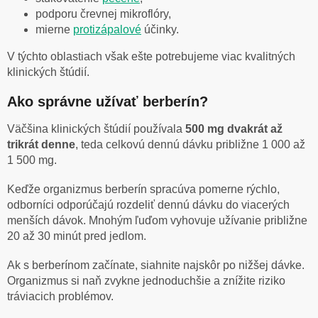
podporu črevnej mikroflóry,
mierne
protizápalové
účinky.
V týchto oblastiach však ešte potrebujeme viac kvalitných
klinických štúdií.
Ako správne užívať berberín?
Väčšina klinických štúdií používala
500 mg dvakrát až
trikrát denne
, teda celkovú dennú dávku približne 1 000 až
1 500 mg.
Keďže organizmus berberín spracúva pomerne rýchlo,
odborníci odporúčajú rozdeliť dennú dávku do viacerých
menších dávok. Mnohým ľuďom vyhovuje užívanie približne
20 až 30 minút pred jedlom.
Ak s berberínom začínate, siahnite najskôr po nižšej dávke.
Organizmus si naň zvykne jednoduchšie a znížite riziko
tráviacich problémov.