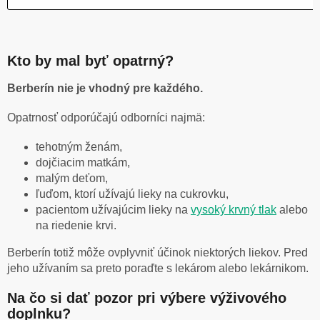
Kto by mal byť opatrný?
Berberín nie je vhodný pre každého.
Opatrnosť odporúčajú odborníci najmä:
tehotným ženám,
dojčiacim matkám,
malým deťom,
ľuďom, ktorí užívajú lieky na cukrovku,
pacientom užívajúcim lieky na
vysoký krvný tlak
alebo
na riedenie krvi.
Berberín totiž môže ovplyvniť účinok niektorých liekov. Pred
jeho užívaním sa preto poraďte s lekárom alebo lekárnikom.
Na čo si dať pozor pri výbere výživového
doplnku?