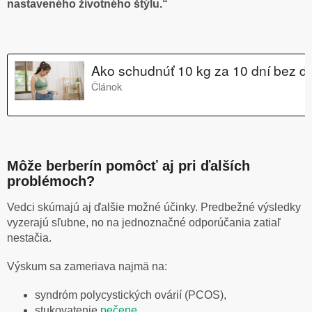
nastaveného životného štýlu.“
Môže berberín pomôcť aj pri ďalších
problémoch?
Vedci skúmajú aj ďalšie možné účinky. Predbežné výsledky
vyzerajú sľubne, no na jednoznačné odporúčania zatiaľ
nestačia.
Výskum sa zameriava najmä na:
syndróm polycystických ovárií (PCOS),
stukovatenie
pečene
,