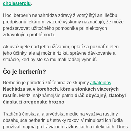
cholesterolu
.
Hoci berberín nenahrádza zdravý životný štýl ani liečbu
predpísanú lekárom, viaceré výskumy naznačujú, že môže
predstavovať užitočného pomocníka pri niektorých
zdravotných problémoch.
Ak uvažujete nad jeho užívaním, oplatí sa poznať nielen
jeho účinky, ale aj možné riziká, správne dávkovanie a
situácie, keď by ste sa mu mali radšej vyhnúť.
Čo je berberín?
Berberín je prírodná zlúčenina zo skupiny
alkaloidov
.
Nachádza sa v koreňoch, kôre a stonkách viacerých
rastlín.
Medzi najznámejšie patria
dráč obyčajný
,
zlatobyľ
čínska
či
oregonské hrozno
.
Tradičná čínska aj ajurvédska medicína využíva rastliny
obsahujúce berberín už stovky rokov. V minulosti ich ľudia
používali najmä pri tráviacich ťažkostiach a infekciách. Dnes