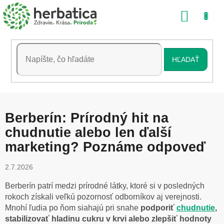
Prejsť
NÁKU
na
obsah
KOŠÍK
HĽADAŤ
Berberín: Prírodný hit na
chudnutie alebo len ďalší
marketing? Poznáme odpoveď
2.7.2026
Berberín patrí medzi prírodné látky, ktoré si v posledných
rokoch získali veľkú pozornosť odborníkov aj verejnosti.
Mnohí ľudia po ňom siahajú pri snahe
podporiť
chudnutie
,
stabilizovať hladinu cukru v krvi alebo zlepšiť hodnoty