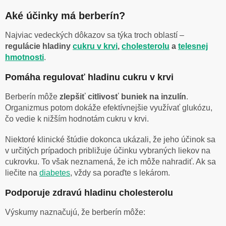
Aké účinky má berberín?
Najviac vedeckých dôkazov sa týka troch oblastí –
regulácie hladiny
cukru v krvi
,
cholesterolu
a
telesnej
hmotnosti
.
Pomáha regulovať hladinu cukru v krvi
Berberín môže
zlepšiť citlivosť buniek na inzulín
.
Organizmus potom dokáže efektívnejšie využívať glukózu,
čo vedie k nižším hodnotám cukru v krvi.
Niektoré klinické štúdie dokonca ukázali, že jeho účinok sa
v určitých prípadoch približuje účinku vybraných liekov na
cukrovku. To však neznamená, že ich môže nahradiť. Ak sa
liečite na
diabetes
, vždy sa poraďte s lekárom.
Podporuje zdravú hladinu cholesterolu
Výskumy naznačujú, že berberín môže: