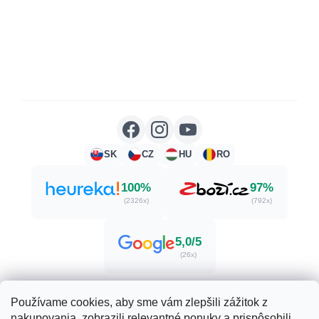
SK
CZ
HU
RO
100%
97%
(2326x)
(792x)
5,0/5
(26x)
Používame cookies, aby sme vám zlepšili zážitok z
nakupovania, zobrazili relevantné ponuky a prispôsobili