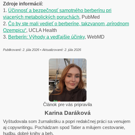
Zdroje informácií:
1.
Účinnosť a bezpečnosť samotného berberínu pri
viacerých metabolických poruchách
, PubMed
2.
Čo by ste mali vedieť o berberíne, takzvanom „prírodnom
Ozempicu“
, UCLA Health
3.
Berberín: Výhody a vedľajšie účinky
, WebMD
Publikované: 2. júla 2026 • Aktualizované: 2. júla 2026
Článok pre vás pripravila
Karina Daráková
Vyštudovala som žurnalistiku a popri redakčnej práci sa venujem
aj copywritingu. Pochádzam spod Tatier a milujem cestovanie,
hudbu, dobré knihy a beh.