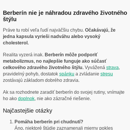
Berberín nie je náhradou zdravého životného
štýlu
Práve tu robí veľa ľudí najväčšiu chybu.
Očakávajú, že
jedna kapsula vyrieši nadváhu alebo vysoký
cholesterol.
Realita vyzerá inak.
Berberín môže podporiť
metabolizmus, no najlepšie funguje ako súčasť
celkového zdravého životného štýlu.
Vyvážená
strava
,
pravidelný pohyb, dostatok
spánku
a zvládanie
stresu
zostávajú základom dobrého zdravia.
Ak sa rozhodnete zaradiť berberín do svojej rutiny, vnímajte
ho ako
doplnok
, nie ako zázračné riešenie.
Najčastejšie otázky
Pomáha berberín pri chudnutí?
Áno, niektoré štúdie zaznamenali mierny pokles