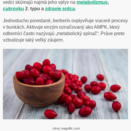
vedci skúmajú najmä jeho vplyv na
metabolizmus
,
cukrovku
2. typu a
zdravie
srdca
.
Jednoducho povedané, berberín ovplyvňuje viaceré procesy
v bunkách. Aktivuje enzým označovaný ako AMPK, ktorý
odborníci často nazývajú „metabolický spínač“. Práve preto
vzbudzuje taký veľký záujem.
zdroj: magnific.com