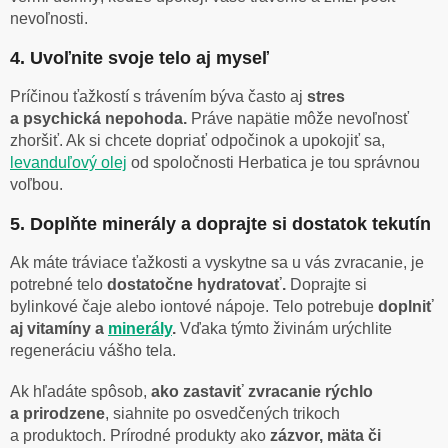
nevoľnosti.
4. Uvoľnite svoje telo aj myseľ
Príčinou ťažkostí s trávením býva často aj
stres
a psychická nepohoda.
Práve napätie môže nevoľnosť
zhoršiť. Ak si chcete dopriať odpočinok a upokojiť sa,
levanduľový olej
od spoločnosti Herbatica je tou správnou
voľbou.
5. Doplňte minerály a doprajte si dostatok tekutín
Ak máte tráviace ťažkosti a vyskytne sa u vás zvracanie, je
potrebné telo
dostatočne hydratovať.
Doprajte si
bylinkové čaje alebo iontové nápoje. Telo potrebuje
doplniť
aj vitamíny a
minerály
.
Vďaka týmto živinám urýchlite
regeneráciu vášho tela.
Ak hľadáte spôsob,
ako zastaviť zvracanie rýchlo
a prirodzene
, siahnite po osvedčených trikoch
a produktoch. Prírodné produkty ako
zázvor, mäta či