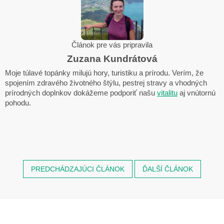
Článok pre vás pripravila
Zuzana Kundrátová
Moje túlavé topánky milujú hory, turistiku a prírodu. Verím, že
spojením zdravého životného štýlu, pestrej stravy a vhodných
prírodných doplnkov dokážeme podporiť našu
vitalitu
aj vnútornú
pohodu.
PREDCHÁDZAJÚCI ČLÁNOK
ĎALŠÍ ČLÁNOK
Z
á