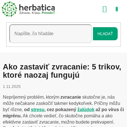
Prejsť
NÁKU
na
obsah
KOŠÍK
HĽADAŤ
Ako zastaviť zvracanie: 5 trikov,
ktoré naozaj fungujú
1.11.2025
Nepríjemný problém, ktorým
zvracanie
skutočne je, nás
môže nečakane zaskočiť takmer kedykoľvek. Príčiny môžu
byť rôzne,
od
stresu
, cez pokazený
žalúdok
až po vírus či
migrénu.
Ak chcete vedieť, čo skutočne pomáha a ako
efektívne zastaviť zvracanie, možno budete prekvapení.