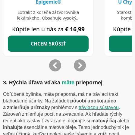
3. Rýchla úľava vďaka
mäte
priepornej
Obľúbená bylinka, mäta prieporná, má na tráviaci trakt
blahodarné účinky. Na žalúdok
pôsobí upokojujúco
a zmierňuje príznaky
problémov s
tráviacou sústavou
.
Zároveň zmierňuje pocit na zvracanie. Ak hľadáte rýchly
recept ako zastaviť zvracanie, doprajte si
mätový čaj
alebo
inhalujte
esenciálne mätové oleje. Tento jednoduchý trik je
veľmi účinný, keďže upokojí vaše trávenie a zníži pocit