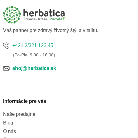
p
ä
t
i
e
Váš partner pre zdravý životný štýl a vitalitu.
+421 2/321 123 45
ahoj@herbatica.sk
Informácie pre vás
Naše predajne
Blog
O nás