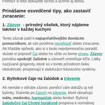
Pomôcť si totiž dokážete rýchlo a účinne aj doma.
Prinášame osvedčené tipy, ako zastaviť
zvracanie:
1.
Zázvor
- prírodný všeliek, ktorý nájdeme
takmer v každej kuchyni
Tento zázrak patrí k
najspoľahlivejším domácim
pomocníkom,
ak vás postihne
nevoľnosť
alebo zvracanie.
Ak hľadáte spôsob, ako si s touto nepríjemnosťou poradiť,
skúste si pripraviť
čaj
alebo ho užite vo forme
sirupu
.
Zázvor
pomáha
upokojiť žalúdok
a zároveň zmierňuje kŕče. Látky
nazývané gingeroly, ktoré sú v tomto prírodnom lieku
obsiahnuté, prispievajú k stabilizácii tráviaceho systému.
2. Bylinkové čaje na žalúdok a
trávenie
Ak nemáte v obľube zázvor, pomôcť vám dokážu aj iné
bylinky. Siahnite po
čajoch
na
trávenie
, ktoré obsahujú
mätu, medovku,
harmanček
alebo fenikel. Bylinný
žalúdočný čaj Chytré horákyně
prispieva k normálnej