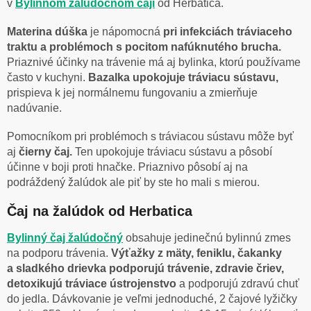
v
Bylinnom žalúdočnom čaji
od Herbatica.
Materina dúška
je nápomocná
pri infekciách tráviaceho
traktu a problémoch s pocitom nafúknutého brucha.
Priaznivé účinky na trávenie má aj bylinka, ktorú používame
často v kuchyni.
Bazalka upokojuje tráviacu sústavu,
prispieva k jej normálnemu fungovaniu a zmierňuje
nadúvanie.
Pomocníkom pri problémoch s tráviacou sústavu môže byť
aj
čierny čaj.
Ten upokojuje tráviacu sústavu a pôsobí
účinne v boji proti hnačke. Priaznivo pôsobí aj na
podráždený žalúdok ale piť by ste ho mali s mierou.
Čaj na žalúdok od Herbatica
Bylinný čaj žalúdočný
obsahuje jedinečnú bylinnú zmes
na podporu trávenia.
Výťažky z mäty, feniklu, čakanky
a sladkého drievka
podporujú trávenie, zdravie čriev,
detoxikujú tráviace ústrojenstvo
a podporujú zdravú chuť
do jedla. Dávkovanie je veľmi jednoduché, 2 čajové lyžičky