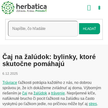
Prejsť
NÁKU
na
obsah
KOŠÍK
HĽADAŤ
Čaj na žalúdok: bylinky, ktoré
skutočne pomáhajú
6.12.2025
Tráviace
ťažkosti potrápia každého z nás, no dobrou
správou je, že ich dokážeme zvládnuť aj doma. Výborným
riešením je
čaj
na
žalúdok
a
trávenie
. Nepríjemné kŕče,
nafúknuté brucho či pocit ťažkosti na žalúdku sa často
vyskytnú po ťažkom jedle, no príčinou môže byť aj
stres
.