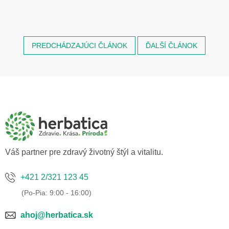
PREDCHÁDZAJÚCI ČLÁNOK
ĎALŠÍ ČLÁNOK
Z
á
p
ä
t
i
e
Váš partner pre zdravý životný štýl a vitalitu.
+421 2/321 123 45
ahoj@herbatica.sk