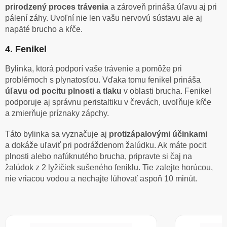
prirodzený proces trávenia
a zároveň prináša úľavu aj pri
pálení záhy. Uvoľní nie len vašu nervovú sústavu ale aj
napäté brucho a kŕče.
4. Fenikel
Bylinka, ktorá podporí vaše trávenie a pomôže pri
problémoch s plynatosťou. Vďaka tomu fenikel prináša
úľavu od pocitu plnosti a tlaku
v oblasti brucha. Fenikel
podporuje aj správnu peristaltiku v črevách, uvoľňuje kŕče
a zmierňuje príznaky zápchy.
Táto bylinka sa vyznačuje aj
protizápalovými účinkami
a dokáže uľaviť pri podráždenom žalúdku. Ak máte pocit
plnosti alebo nafúknutého brucha, pripravte si čaj na
žalúdok z 2 lyžičiek sušeného feniklu. Tie zalejte horúcou,
nie vriacou vodou a nechajte lúhovať aspoň 10 minút.