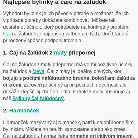
Najlepšie bylinky a čaje na žalúdok
Výhodou byliniek je ich pôvod v prírode a možnosť, že ich
v prípade potreby dokážete kombinovať. Môžete tak
dosiahnuť účinok, ktorý potrebujete na konkrétny problém.
Čaj
na žalúdok je najlepšou voľbou pre tých, ktorí hľadajú
prirodzený spôsob podpory trávenia.
1. Čaj na žalúdok z
mäty
priepornej
Čaj na žalúdok z mäty priepornej má veľmi pozitívne účinky
na žalúdok a
črevá
. Čaj z mäty je ideálny pre tých, ktorí
bojujú s pocitmi nafúknutého brucha, bolesťami žalúdka
či kŕčmi.
Zároveň je účinný aj pri pocitoch nevoľnosti ale
dokáže zlepšiť aj chuť do jedla. Extrakt z mäty obsahuje aj
náš
Bylinný čaj žalúdočný
.
2.
Harmanček
Harmanček, nazývaný aj rumanček, patrí k najobľúbenejším
bylinkám. Môžete ho použiť samostatne alebo ako zmes.
Čaj na žalúdok z harmančeka
pomáha pri citlivom trávení,