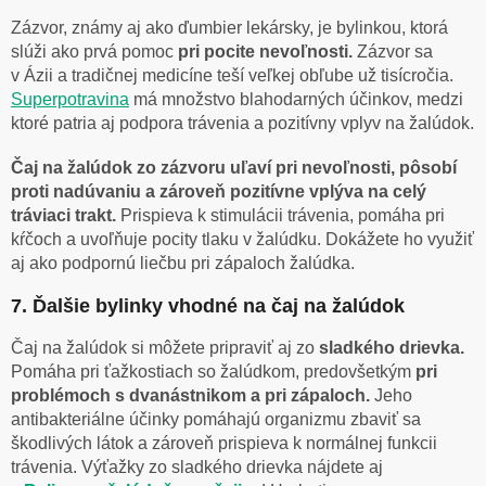
Zázvor, známy aj ako ďumbier lekársky, je bylinkou, ktorá
slúži ako prvá pomoc
pri pocite nevoľnosti.
Zázvor sa
v Ázii a tradičnej medicíne teší veľkej obľube už tisícročia.
Superpotravina
má množstvo blahodarných účinkov, medzi
ktoré patria aj podpora trávenia a pozitívny vplyv na žalúdok.
Čaj na žalúdok zo zázvoru uľaví pri nevoľnosti, pôsobí
proti nadúvaniu a zároveň pozitívne vplýva na celý
tráviaci trakt.
Prispieva k stimulácii trávenia, pomáha pri
kŕčoch a uvoľňuje pocity tlaku v žalúdku. Dokážete ho využiť
aj ako podpornú liečbu pri zápaloch žalúdka.
7. Ďalšie bylinky vhodné na čaj na žalúdok
Čaj na žalúdok si môžete pripraviť aj zo
sladkého drievka.
Pomáha pri ťažkostiach so žalúdkom, predovšetkým
pri
problémoch s dvanástnikom a pri zápaloch.
Jeho
antibakteriálne účinky pomáhajú organizmu zbaviť sa
škodlivých látok a zároveň prispieva k normálnej funkcii
trávenia. Výťažky zo sladkého drievka nájdete aj