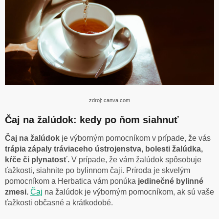
zdroj: canva.com
Čaj na žalúdok: kedy po ňom siahnuť
Čaj na žalúdok
je výborným pomocníkom v prípade, že vás
trápia zápaly tráviaceho ústrojenstva, bolesti žalúdka,
kŕče či plynatosť.
V prípade, že vám žalúdok spôsobuje
ťažkosti, siahnite po bylinnom čaji. Príroda je skvelým
pomocníkom a Herbatica vám ponúka
jedinečné bylinné
zmesi.
Čaj
na žalúdok je výborným pomocníkom, ak sú vaše
ťažkosti občasné a krátkodobé.