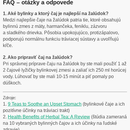
FAQ – otázky a odpovede
1. Aké bylinky a ktorý čaj je najlepší na žalúdok?
Medzi najlepšie čaje na žalúdok patria tie, ktoré obsahujú
bylinnú zmes z mäty, harmančeka, feniklu, zázvoru
a sladkého drievka. Pôsobia upokojujúco, protizápalovo,
podporujú normálnu funkciu tráviacej sústavy a uvoľňujú
kŕče.
2. Ako pripraviť čaj na žalúdok?
Pri správnej príprave čaju na žalúdok by ste mali použiť 1 až
2 čajové lyžičky bylinkovej zmesi a zaliať ich 250 ml horúcej
vody. Lúhovať by ste mali 10-15 minút a piť pomaly po
dúškoch.
Zdroje:
1.
9 Teas to Soothe an Upset Stomach
(bylinkové čaje a ich
pozitívne účinky na tráviaci trakt)
2.
Health Benefits of Herbal Tea: A Review
(štúdia zameraná
na 10 vybraných bylinných čajov a ich účinky na ľudské
zdravie)