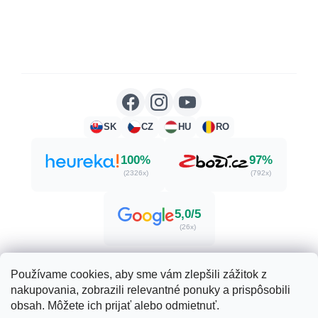
SK
CZ
HU
RO
100%
97%
(2326x)
(792x)
5,0/5
(26x)
Používame cookies, aby sme vám zlepšili zážitok z
nakupovania, zobrazili relevantné ponuky a prispôsobili
Vytvoril Shoptet
obsah. Môžete ich prijať alebo odmietnuť.