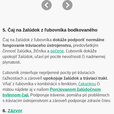
5. Čaj na žalúdok z ľubovníka bodkovaného
Čaj na žalúdok z ľubovníka
dokáže podporiť normálne
fungovanie tráviaceho ústrojenstva,
predovšetkým
činnosť žalúdka, žlčníka a
pečene
. Ľubovník dokáže
upokojiť žalúdok, uľaví pri pocite nevoľnosti či nadmernej
plynatosti.
Ľubovník zmierňuje nepríjemné pocity pri tráviacich
ťažkostiach a zároveň
upokojuje žalúdok a tráviaci trakt.
Vňať z ľubovníka v kombinácii s feniklom,
čakankou
či
mätou nájdete aj v našom
Porciovanom žalúdočnom
bylinnom čaji.
Podporuje trávenie, pomáha pri problémoch
s tráviacim ústrojenstvom a zároveň podporuje zdravie čriev.
6.
Zázvor