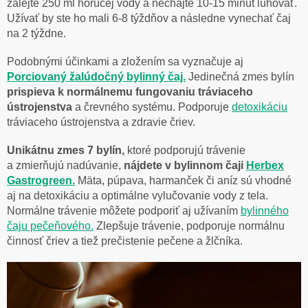
zalejte 250 ml horúcej vody a nechajte 10-15 minút lúhovať.
Užívať by ste ho mali 6-8 týždňov a následne vynechať čaj
na 2 týždne.
Podobnými účinkami a zložením sa vyznačuje aj
Porciovaný žalúdočný bylinný čaj.
Jedinečná zmes bylín
prispieva k normálnemu fungovaniu tráviaceho
ústrojenstva
a črevného systému. Podporuje
detoxikáciu
tráviaceho ústrojenstva a zdravie čriev.
Unikátnu zmes 7 bylín,
ktoré podporujú trávenie
a zmierňujú nadúvanie,
nájdete v bylinnom čaji
Herbex
Gastrogreen.
Mäta, púpava, harmanček či aníz sú vhodné
aj na detoxikáciu a optimálne vylučovanie vody z tela.
Normálne trávenie môžete podporiť aj užívaním
bylinného
čaju pečeňového.
Zlepšuje trávenie, podporuje normálnu
činnosť čriev a tiež prečistenie pečene a žlčníka.