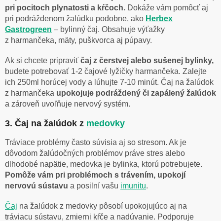
pri pocitoch plynatosti a kŕčoch.
Dokáže vám pomôcť aj
pri podráždenom žalúdku podobne, ako
Herbex
Gastrogreen
– bylinný čaj. Obsahuje výťažky
z harmančeka, mäty, puškvorca aj púpavy.
Ak si chcete pripraviť
čaj z čerstvej alebo sušenej bylinky,
budete potrebovať 1-2 čajové lyžičky harmančeka. Zalejte
ich 250ml horúcej vody a lúhujte 7-10 minút. Čaj na žalúdok
z harmančeka
upokojuje podráždený či zapálený žalúdok
a zároveň uvoľňuje nervový systém.
3. Čaj na žalúdok z
medovky
Tráviace problémy často súvisia aj so stresom. Ak je
dôvodom žalúdočných problémov práve stres alebo
dlhodobé napätie, medovka je bylinka, ktorú potrebujete.
Pomôže vám pri problémoch s trávením, upokojí
nervovú sústavu
a posilní vašu
imunitu
.
Čaj
na žalúdok z medovky pôsobí upokojujúco aj na
tráviacu sústavu, zmierni kŕče a nadúvanie. Podporuje