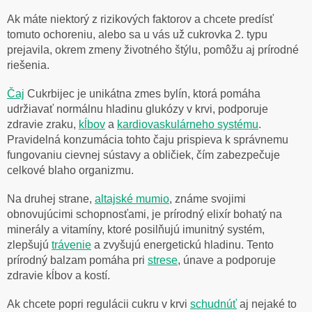
Ak máte niektorý z rizikových faktorov a chcete predísť
tomuto ochoreniu, alebo sa u vás už cukrovka 2. typu
prejavila, okrem zmeny životného štýlu, pomôžu aj prírodné
riešenia.
Čaj
Cukrbijec
je unikátna zmes bylín, ktorá pomáha
udržiavať normálnu hladinu glukózy v krvi, podporuje
zdravie zraku,
kĺbov
a
kardiovaskulárneho systému
.
Pravidelná konzumácia tohto čaju prispieva k správnemu
fungovaniu cievnej sústavy a obličiek, čím zabezpečuje
celkové blaho organizmu.
Na druhej strane,
altajské
mumio
, známe svojimi
obnovujúcimi schopnosťami, je prírodný elixír bohatý na
minerály a vitamíny, ktoré posilňujú imunitný systém,
zlepšujú
trávenie
a zvyšujú energetickú hladinu. Tento
prírodný balzam pomáha pri
strese
, únave a podporuje
zdravie kĺbov a kostí.
Ak chcete popri regulácii cukru v krvi
schudnúť
aj nejaké to