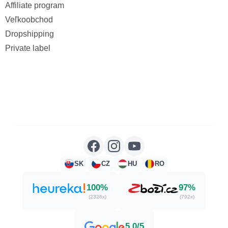
Affiliate program
Veľkoobchod
Dropshipping
Private label
SK
CZ
HU
RO
100%
97%
(2326x)
(792x)
5,0/5