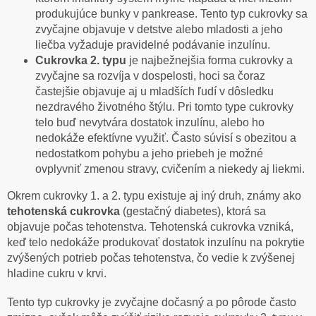
produkujúce bunky v pankrease. Tento typ cukrovky sa
zvyčajne objavuje v detstve alebo mladosti a jeho
liečba vyžaduje pravidelné podávanie inzulínu.
Cukrovka 2. typu
je najbežnejšia forma cukrovky a
zvyčajne sa rozvíja v dospelosti, hoci sa čoraz
častejšie objavuje aj u mladších ľudí v dôsledku
nezdravého životného štýlu. Pri tomto type cukrovky
telo buď nevytvára dostatok inzulínu, alebo ho
nedokáže efektívne využiť. Často súvisí s obezitou a
nedostatkom pohybu a jeho priebeh je možné
ovplyvniť zmenou stravy, cvičením a niekedy aj liekmi.
Okrem cukrovky 1. a 2. typu existuje aj iný druh, známy ako
tehotenská cukrovka
(gestačný diabetes), ktorá sa
objavuje počas tehotenstva. Tehotenská cukrovka vzniká,
keď telo nedokáže produkovať dostatok inzulínu na pokrytie
zvýšených potrieb počas tehotenstva, čo vedie k zvýšenej
hladine cukru v krvi.
Tento typ cukrovky je zvyčajne dočasný a po pôrode často