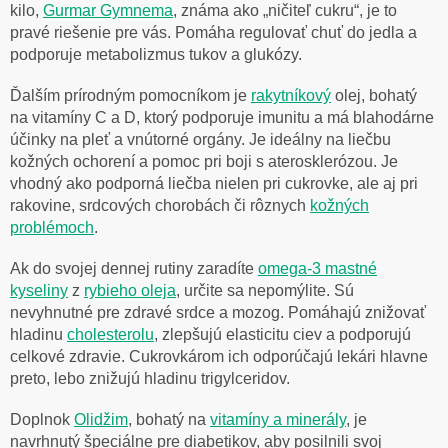
kilo,
Gurmar Gymnema
, známa ako „ničiteľ cukru“, je to
pravé riešenie pre vás. Pomáha regulovať chuť do jedla a
podporuje metabolizmus tukov a glukózy.
Ďalším prírodným pomocníkom je
rakytníkový
olej
, bohatý
na vitamíny C a D, ktorý podporuje imunitu a má blahodárne
účinky na pleť a vnútorné orgány. Je ideálny na liečbu
kožných ochorení a pomoc pri boji s aterosklerózou. Je
vhodný ako podporná liečba nielen pri cukrovke, ale aj pri
rakovine, srdcových chorobách či rôznych
kožných
problémoch
.
Ak do svojej dennej rutiny zaradíte
omega-3 mastné
kyseliny
z
rybieho oleja
, určite sa nepomýlite. Sú
nevyhnutné pre zdravé srdce a mozog. Pomáhajú znižovať
hladinu
cholesterolu
, zlepšujú elasticitu ciev a podporujú
celkové zdravie. Cukrovkárom ich odporúčajú lekári hlavne
preto, lebo znižujú hladinu trigylceridov.
Doplnok
Olidžim
, bohatý na
vitamíny a minerály
, je
navrhnutý špeciálne pre diabetikov, aby posilnili svoj