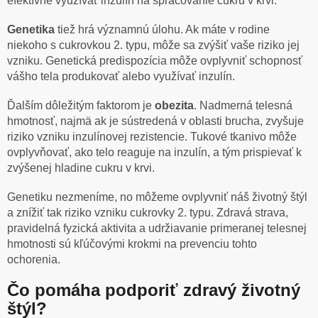
efektívne využívať inzulín na spracovanie cukru v krvi.
Genetika
tiež hrá významnú úlohu. Ak máte v rodine
niekoho s cukrovkou 2. typu, môže sa zvýšiť vaše riziko jej
vzniku. Genetická predispozícia môže ovplyvniť schopnosť
vášho tela produkovať alebo využívať inzulín.
Ďalším dôležitým faktorom je
obezita
. Nadmerná telesná
hmotnosť, najmä ak je sústredená v oblasti brucha, zvyšuje
riziko vzniku inzulínovej rezistencie. Tukové tkanivo môže
ovplyvňovať, ako telo reaguje na inzulín, a tým prispievať k
zvýšenej hladine cukru v krvi.
Genetiku nezmeníme, no môžeme ovplyvniť náš životný štýl
a znížiť tak riziko vzniku cukrovky 2. typu. Zdravá strava,
pravidelná fyzická aktivita a udržiavanie primeranej telesnej
hmotnosti sú kľúčovými krokmi na prevenciu tohto
ochorenia.
Čo pomáha podporiť zdravý životný
štýl?