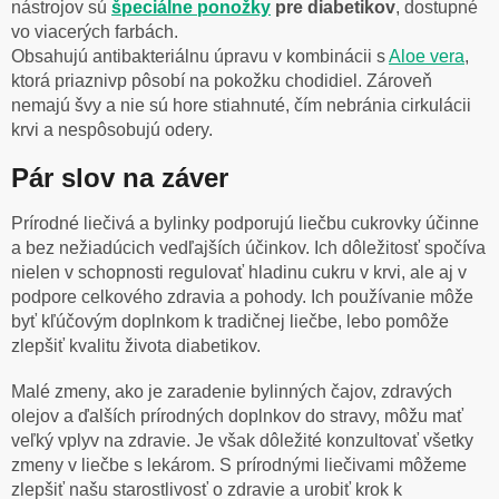
nástrojov sú
špeciálne
ponožky
pre diabetikov
, dostupné
vo viacerých farbách.
Obsahujú antibakteriálnu úpravu v kombinácii s
Aloe vera
,
ktorá priaznivp pôsobí na pokožku chodidiel. Zároveň
nemajú švy a nie sú hore stiahnuté, čím nebránia cirkulácii
krvi a nespôsobujú odery.
Pár slov na záver
Prírodné liečivá a bylinky podporujú liečbu cukrovky účinne
a bez nežiadúcich vedľajších účinkov. Ich dôležitosť spočíva
nielen v schopnosti regulovať hladinu cukru v krvi, ale aj v
podpore celkového zdravia a pohody. Ich používanie môže
byť kľúčovým doplnkom k tradičnej liečbe, lebo pomôže
zlepšiť kvalitu života diabetikov.
Malé zmeny, ako je zaradenie bylinných čajov, zdravých
olejov a ďalších prírodných doplnkov do stravy, môžu mať
veľký vplyv na zdravie. Je však dôležité konzultovať všetky
zmeny v liečbe s lekárom. S prírodnými liečivami môžeme
zlepšiť našu starostlivosť o zdravie a urobiť krok k