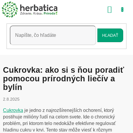
Prejsť
NÁKU
na
obsah
KOŠÍK
HĽADAŤ
Cukrovka: ako si s ňou poradiť
pomocou prírodných liečív a
bylín
2.8.2025
Cukrovka
je jedno z najrozšírenejších ochorení, ktorý
postihuje milióny ľudí na celom svete. Ide o chronický
problém, pri ktorom telo nedokáže efektívne regulovať
hladinu cukru v krvi. Tento stav môže viesť k rôznym