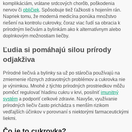
komplikáciám, vrátane srdcových chorôb, poškodenia
nervov či
obličiek
. Spôsobuje tiež ťažkosti s hojením rán.
Napriek tomu, že moderná medicína ponúka množstvo
riešení na kontrolu cukrovky, čoraz viac ľudí sa obracia k
prírodným liečivám a bylinkám ako k alternatívnym alebo
doplnkovým možnostiam liečby.
Ľudia si pomáhajú silou prírody
odjakživa
Prírodné liečivá a bylinky sa už po stáročia používajú na
zmiernenie rôznych zdravotných problémov a cukrovka nie
je výnimkou. Mnohé z týchto prírodných prostriedkov môžu
pomôcť regulovať hladinu cukru v krvi, posilniť
imunitný
systém
a podporiť celkové zdravie. Navyše, využívanie
prírodných liečiv často prichádza s menším rizikom
vedľajších účinkov v porovnaní s niektorými farmaceutickými
liekmi.
Čo je to cukrovka?