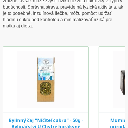
zmizne, avšak môže zvýšiť riziko rozvoja cukrovky 2. typu v
budúcnosti. Správna strava, pravidelná fyzická aktivita a, ak
je to potrebné, inzulínová liečba, môžu pomôcť udržať
hladinu cukru pod kontrolou a minimalizovať riziká pre
matku aj dieťa.