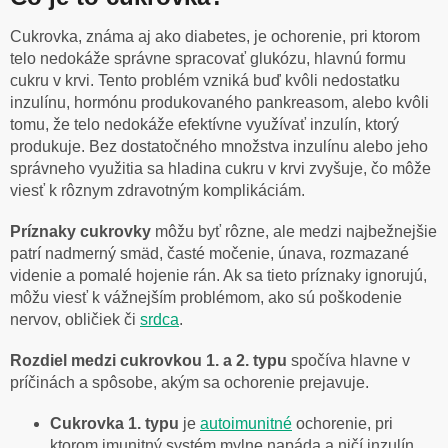
Cukrovka, známa aj ako diabetes, je ochorenie, pri ktorom
telo nedokáže správne spracovať glukózu, hlavnú formu
cukru v krvi. Tento problém vzniká buď kvôli nedostatku
inzulínu, hormónu produkovaného pankreasom, alebo kvôli
tomu, že telo nedokáže efektívne využívať inzulín, ktorý
produkuje. Bez dostatočného množstva inzulínu alebo jeho
správneho využitia sa hladina cukru v krvi zvyšuje, čo môže
viesť k rôznym zdravotným komplikáciám.
Príznaky cukrovky
môžu byť rôzne, ale medzi najbežnejšie
patrí nadmerný smäd, časté močenie, únava, rozmazané
videnie a pomalé hojenie rán. Ak sa tieto príznaky ignorujú,
môžu viesť k vážnejším problémom, ako sú poškodenie
nervov, obličiek či
srdca
.
Rozdiel medzi cukrovkou 1. a 2. typu
spočíva hlavne v
príčinách a spôsobe, akým sa ochorenie prejavuje.
Cukrovka 1. typu
je
autoimunitné
ochorenie, pri
ktorom imunitný systém mylne napáda a ničí inzulín