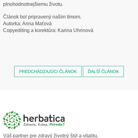
plnohodnotnejšiemu životu.
Článok bol pripravený naším tímom.
Autorka: Anna Maťová
Copyediting a korektúra: Karina Uhrinová
PREDCHÁDZAJÚCI ČLÁNOK
ĎALŠÍ ČLÁNOK
Z
á
p
ä
t
i
e
Váš partner pre zdravý životný štýl a vitalitu.