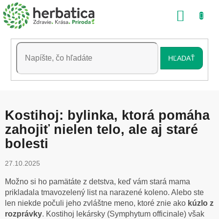
Prejsť
NÁKU
na
obsah
KOŠÍK
HĽADAŤ
Kostihoj: bylinka, ktorá pomáha
zahojiť nielen telo, ale aj staré
bolesti
27.10.2025
Možno si ho pamätáte z detstva, keď vám stará mama
prikladala tmavozelený list na narazené koleno. Alebo ste
len niekde počuli jeho zvláštne meno, ktoré znie ako
kúzlo z
rozprávky
. Kostihoj lekársky (Symphytum officinale) však