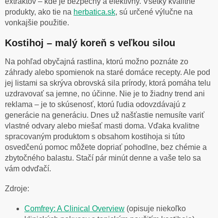
extraktov – kde je bezpečný a efektívny. Všetky kvalitné
produkty, ako tie na
herbatica.sk
, sú určené výlučne na
vonkajšie použitie.
Kostihoj – malý koreň s veľkou silou
Na pohľad obyčajná rastlina, ktorú možno poznáte zo
záhrady alebo spomienok na staré domáce recepty. Ale pod
jej listami sa skrýva obrovská sila prírody, ktorá pomáha telu
uzdravovať sa jemne, no účinne. Nie je to žiadny trend ani
reklama – je to skúsenosť, ktorú ľudia odovzdávajú z
generácie na generáciu. Dnes už našťastie nemusíte variť
vlastné odvary alebo miešať masti doma. Vďaka kvalitne
spracovaným produktom s obsahom kostihoja si túto
osvedčenú pomoc môžete dopriať pohodlne, bez chémie a
zbytočného balastu. Stačí pár minút denne a vaše telo sa
vám odvďačí.
Zdroje:
Comfrey: A Clinical Overview
(
opisuje niekoľko