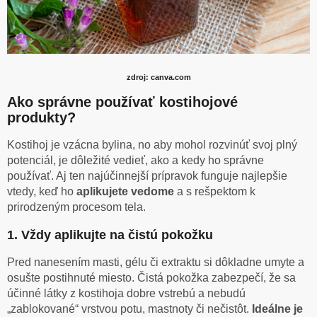
zdroj: canva.com
Ako správne používať kostihojové
produkty?
Kostihoj je vzácna bylina, no aby mohol rozvinúť svoj plný
potenciál, je dôležité vedieť, ako a kedy ho správne
používať. Aj ten najúčinnejší prípravok funguje najlepšie
vtedy, keď ho
aplikujete
vedome
a s rešpektom k
prirodzeným procesom tela.
1. Vždy aplikujte na čistú pokožku
Pred nanesením masti, gélu či extraktu si dôkladne umyte a
osušte postihnuté miesto. Čistá pokožka zabezpečí, že sa
účinné látky z kostihoja dobre vstrebú a nebudú
„zablokované“ vrstvou potu, mastnoty či nečistôt.
Ideálne je