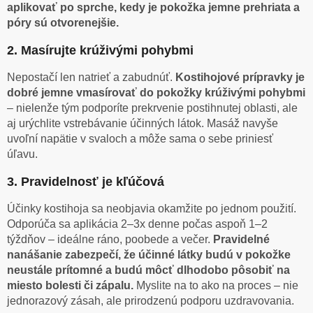
aplikovať po sprche, kedy je pokožka jemne prehriata a
póry sú otvorenejšie.
2. Masírujte krúživými pohybmi
Nepostačí len natrieť a zabudnúť.
Kostihojové prípravky je
dobré jemne vmasírovať do pokožky krúživými pohybmi
– nielenže tým podporíte prekrvenie postihnutej oblasti, ale
aj urýchlite vstrebávanie účinných látok. Masáž navyše
uvoľní napätie v svaloch a môže sama o sebe priniesť
úľavu.
3. Pravidelnosť je kľúčová
Účinky kostihoja sa neobjavia okamžite po jednom použití.
Odporúča sa aplikácia 2–3x denne počas aspoň 1–2
týždňov – ideálne ráno, poobede a večer.
Pravidelné
nanášanie zabezpečí, že účinné látky budú v pokožke
neustále prítomné a budú môcť dlhodobo pôsobiť na
miesto bolesti či zápalu.
Myslite na to ako na proces – nie
jednorazový zásah, ale prirodzenú podporu uzdravovania.