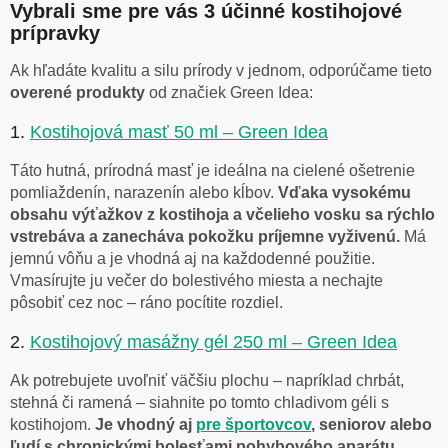
Vybrali sme pre vás 3 účinné kostihojové
prípravky
Ak hľadáte kvalitu a silu prírody v jednom, odporúčame tieto
overené produkty
od značiek Green Idea:
1.
Kostihojová masť 50 ml – Green Idea
Táto hutná, prírodná masť je ideálna na cielené ošetrenie
pomliaždenín, narazenín alebo kĺbov.
Vďaka vysokému
obsahu výťažkov z kostihoja a včelieho vosku sa rýchlo
vstrebáva a zanecháva pokožku príjemne vyživenú.
Má
jemnú vôňu a je vhodná aj na každodenné použitie.
Vmasírujte ju večer do bolestivého miesta a nechajte
pôsobiť cez noc – ráno pocítite rozdiel.
2.
Kostihojový masážny gél 250 ml – Green Idea
Ak potrebujete uvoľniť väčšiu plochu – napríklad chrbát,
stehná či ramená – siahnite po tomto chladivom géli s
kostihojom.
Je vhodný aj
pre športovcov
, seniorov alebo
ľudí s chronickými bolesťami pohybového aparátu.