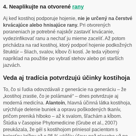
4. Neaplikujte na otvorené
rany
Aj keď kostihoj podporuje hojenie,
nie je určený na čerstvé
krvácajúce alebo hnisajúce rany.
Pri otvorených
poraneniach je potrebné najskôr zastaviť krvácanie,
vydezinfikovať ranu a nechať ju mierne zaceliť. Až potom
prichádza na rad kostihoj, ktorý podporí hojenie podkožných
štruktúr – šliach, svalov, kĺbov či kostí. Je teda výborný
napríklad na použitie po vybratí stehov alebo pri starších
jazvách.
Veda aj tradícia potvrdzujú účinky kostihoja
To, čo si ľudia odovzdávali z generácie na generáciu – že
„kostihoj zrastie, čo je polámané“ – dnes potvrdzuje aj
moderná medicína.
Alantoín
, hlavná účinná látka kostihoja,
urýchľuje delenie buniek a opravu poškodených tkanív,
pričom preniká hlboko – až k svalom, šľachám a kĺbom.
Štúdia v časopise Phytomedicine (Grube et al., 2007)
preukázala, že gél s kostihojom priniesol pacientom s