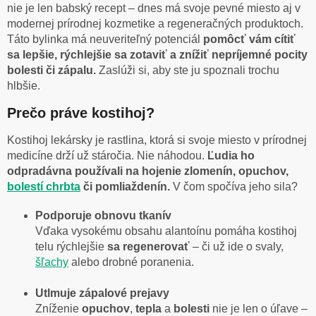
nie je len babský recept – dnes má svoje pevné miesto aj v
modernej prírodnej kozmetike a regeneračných produktoch.
Táto bylinka má neuveriteľný potenciál
pomôcť vám cítiť
sa lepšie, rýchlejšie sa zotaviť a znížiť nepríjemné pocity
bolesti či zápalu.
Zaslúži si, aby ste ju spoznali trochu
hlbšie.
Prečo práve kostihoj?
Kostihoj lekársky je rastlina, ktorá si svoje miesto v prírodnej
medicíne drží už stáročia. Nie náhodou.
Ľudia ho
odpradávna používali na hojenie zlomenín, opuchov,
bolestí chrbta
či pomliaždenín.
V čom spočíva jeho sila?
Podporuje obnovu tkanív
Vďaka vysokému obsahu alantoínu pomáha kostihoj
telu rýchlejšie
sa
regenerovať
– či už ide o svaly,
šľachy
alebo drobné poranenia.
Utlmuje zápalové prejavy
Zníženie
opuchov
,
tepla
a
bolesti
nie je len o úľave –