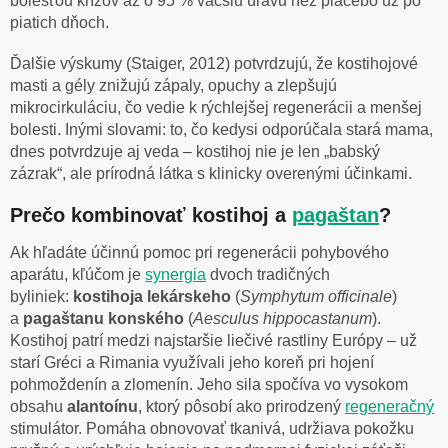
bolesťou krížov až o 95 % väčšiu úľavu než placebo už po
piatich dňoch.
Ďalšie výskumy (Staiger, 2012) potvrdzujú, že kostihojové
masti a gély znižujú zápaly, opuchy a zlepšujú
mikrocirkuláciu, čo vedie k rýchlejšej regenerácii a menšej
bolesti. Inými slovami: to, čo kedysi odporúčala stará mama,
dnes potvrdzuje aj veda – kostihoj nie je len „babský
zázrak“, ale prírodná látka s klinicky overenými účinkami.
Prečo kombinovať kostihoj a
pagaštan
?
Ak hľadáte účinnú pomoc pri regenerácii pohybového
aparátu, kľúčom je
synergia
dvoch tradičných
byliniek:
kostihoja lekárskeho
(
Symphytum officinale
)
a
pagaštanu konského
(
Aesculus hippocastanum
).
Kostihoj patrí medzi najstaršie liečivé rastliny Európy – už
starí Gréci a Rimania využívali jeho koreň pri hojení
pohmoždenín a zlomenín. Jeho sila spočíva vo vysokom
obsahu
alantoínu
, ktorý pôsobí ako prirodzený
regeneračný
stimulátor. Pomáha obnovovať tkanivá, udržiava pokožku