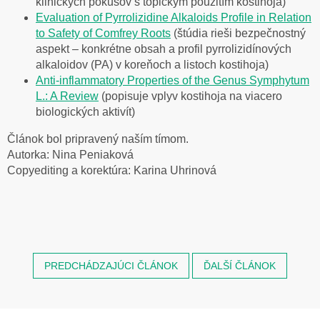
klinických pokusov s topickým použitím kostihoja)
Evaluation of Pyrrolizidine Alkaloids Profile in Relation
to Safety of Comfrey Roots
(
štúdia rieši bezpečnostný
aspekt – konkrétne obsah a profil pyrrolizidínových
alkaloidov (PA) v koreňoch a listoch kostihoja)
Anti-inflammatory Properties of the Genus Symphytum
L.: A Review
(
popisuje vplyv kostihoja na viacero
biologických aktivít)
Článok bol pripravený naším tímom.
Autorka: Nina Peniaková
Copyediting a korektúra: Karina Uhrinová
PREDCHÁDZAJÚCI ČLÁNOK
ĎALŠÍ ČLÁNOK
Z