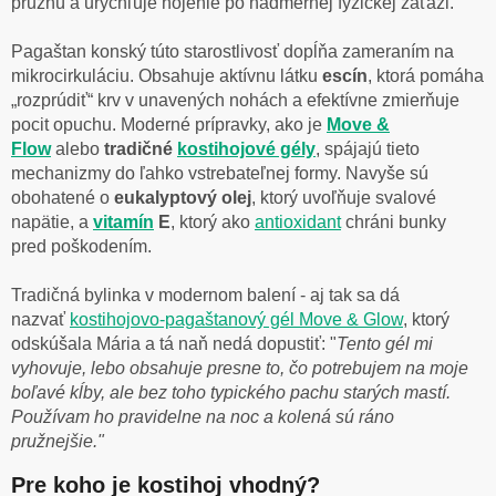
pružnú a urýchľuje hojenie po nadmernej fyzickej záťaži.
Pagaštan konský túto starostlivosť dopĺňa zameraním na
mikrocirkuláciu. Obsahuje aktívnu látku
escín
, ktorá pomáha
„rozprúdiť“ krv v unavených nohách a efektívne zmierňuje
pocit opuchu. Moderné prípravky, ako je
Move &
Flow
alebo
tradičné
kostihojové gély
, spájajú tieto
mechanizmy do ľahko vstrebateľnej formy. Navyše sú
obohatené o
eukalyptový olej
, ktorý uvoľňuje svalové
napätie, a
vitamín
E
, ktorý ako
antioxidant
chráni bunky
pred poškodením.
Tradičná bylinka v modernom balení - aj tak sa dá
nazvať
kostihojovo-pagaštanový gél Move & Glow
, ktorý
odskúšala Mária a tá naň nedá dopustiť: "
Tento gél mi
vyhovuje, lebo obsahuje presne to, čo potrebujem na moje
boľavé kĺby, ale bez toho typického pachu starých mastí.
Používam ho pravidelne na noc a kolená sú ráno
pružnejšie."
Pre koho je kostihoj vhodný?