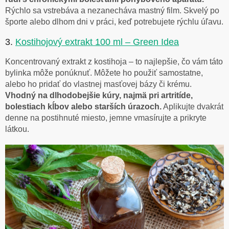
Rýchlo sa vstrebáva a nezanecháva mastný film. Skvelý po
športe alebo dlhom dni v práci, keď potrebujete rýchlu úľavu.
3.
Kostihojový extrakt 100 ml – Green Idea
Koncentrovaný extrakt z kostihoja – to najlepšie, čo vám táto
bylinka môže ponúknuť. Môžete ho použiť samostatne,
alebo ho pridať do vlastnej masťovej bázy či krému.
Vhodný na dlhodobejšie kúry, najmä pri artritíde,
bolestiach kĺbov alebo starších úrazoch.
Aplikujte dvakrát
denne na postihnuté miesto, jemne vmasírujte a prikryte
látkou.