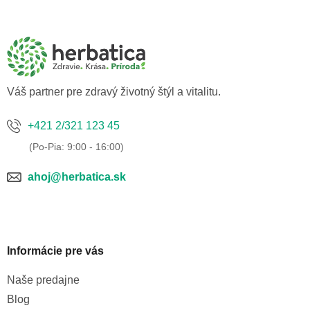
á
p
ä
t
i
e
Váš partner pre zdravý životný štýl a vitalitu.
+421 2/321 123 45
ahoj@herbatica.sk
Informácie pre vás
Naše predajne
Blog