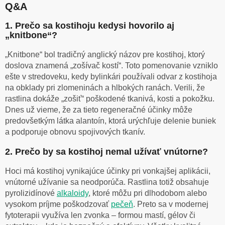
Q&A
1. Prečo sa kostihoju kedysi hovorilo aj
„knitbone“?
„Knitbone“ bol tradičný anglický názov pre kostihoj, ktorý
doslova znamená „zošívač kostí“. Toto pomenovanie vzniklo
ešte v stredoveku, kedy bylinkári používali odvar z kostihoja
na obklady pri zlomeninách a hlbokých ranách. Verili, že
rastlina dokáže „zošiť“ poškodené tkanivá, kosti a pokožku.
Dnes už vieme, že za tieto regeneračné účinky môže
predovšetkým látka alantoín, ktorá urýchľuje delenie buniek
a podporuje obnovu spojivových tkanív.
2. Prečo by sa kostihoj nemal užívať vnútorne?
Hoci má kostihoj vynikajúce účinky pri vonkajšej aplikácii,
vnútorné užívanie sa neodporúča. Rastlina totiž obsahuje
pyrolizidínové
alkaloidy
, ktoré môžu pri dlhodobom alebo
vysokom príjme poškodzovať
pečeň
. Preto sa v modernej
fytoterapii využíva len zvonka – formou mastí, gélov či