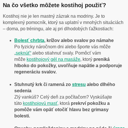
Na čo všetko môžete kostihoj použiť?
Kostihoj nie je len mastný zázrak na modriny. Je to
komplexný pomocník, ktorý sa uplatní v mnohých situáciách
– doma, po tréningu, ale aj pri dlhodobých ťažkostiach:
Bolesť chrbta
, krížov alebo svalov po námahe
Po fyzicky náročnom dni alebo športe vás môže
„seknúť“
alebo stiahnuť svaly. Pomôcť vám
môže
kostihojový gél
na masáže
, ktorý
preniká
hlboko do pokožky, uvoľňuje napätie a podporuje
regeneráciu svalov.
Stuhnutý krk či ramená zo
stresu
alebo dlhého
sedenia
Zlý vankúš? Celý deň za počítačom? Vyskúšajte
túto
kostihojovú masť,
ktorá
prekrví pokožku a
pomôže vám opäť otočiť hlavu bez grimasy
bolesti.