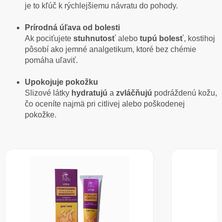
je to kľúč k rýchlejšiemu návratu do pohody.
Prírodná úľava od bolesti
Ak pociťujete
stuhnutosť
alebo
tupú
bolesť
, kostihoj
pôsobí ako jemné analgetikum, ktoré bez chémie
pomáha uľaviť.
Upokojuje pokožku
Slizové látky
hydratujú
a
zvláčňujú
podráždenú kožu,
čo oceníte najmä pri citlivej alebo poškodenej
pokožke.