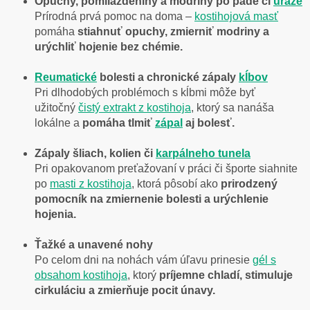
Opuchy, pomliaždeniny a modriny po páde či
úraze
Prírodná prvá pomoc na doma –
kostihojová masť
pomáha
stiahnuť opuchy, zmierniť modriny a
urýchliť hojenie bez chémie.
Reumatické
bolesti a chronické zápaly
kĺbov
Pri dlhodobých problémoch s kĺbmi môže byť
užitočný
čistý extrakt z kostihoja
, ktorý sa nanáša
lokálne a
pomáha tlmiť
zápal
aj bolesť.
Zápaly šliach, kolien či
karpálneho tunela
Pri opakovanom preťažovaní v práci či športe siahnite
po
masti z kostihoja
, ktorá pôsobí ako
prirodzený
pomocník na zmiernenie bolesti a urýchlenie
hojenia.
Ťažké a unavené nohy
Po celom dni na nohách vám úľavu prinesie
gél s
obsahom kostihoja
, ktorý
príjemne chladí, stimuluje
cirkuláciu a zmierňuje pocit únavy.