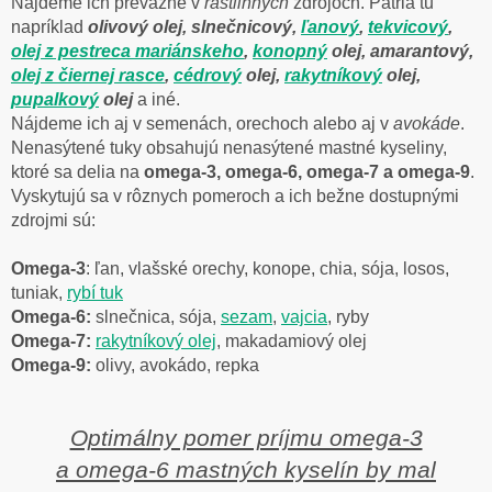
Nájdeme ich prevažne v
rastlinných
zdrojoch. Patria tu
napríklad
olivový olej, slnečnicový,
ľanový
,
tekvicový
,
olej z pestreca mariánskeho
,
konopný
olej
, amarantový,
olej z
čiernej rasce
,
cédrový
olej
,
rakytníkový
olej
,
pupalkový
olej
a iné.
Nájdeme ich aj v semenách, orechoch alebo aj v
avokáde
.
Nenasýtené tuky obsahujú nenasýtené mastné kyseliny,
ktoré sa delia na
omega-3, omega-6, omega-7 a omega-9
.
Vyskytujú sa v rôznych pomeroch a ich bežne dostupnými
zdrojmi sú:
Omega-3
: ľan, vlašské orechy, konope, chia, sója, losos,
tuniak,
rybí tuk
Omega-6:
slnečnica, sója,
sezam
,
vajcia
, ryby
Omega-7:
rakytníkový olej
, makadamiový olej
Omega-9:
olivy, avokádo, repka
Optimálny pomer príjmu omega-3
a omega-6 mastných kyselín by mal