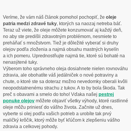
Veríme, že vám náš článok pomohol pochopiť, že
oleje
patria medzi zdravé tuky
, ktorých sa naozaj netreba báť.
Teraz už viete, že oleje môžete konzumovať aj každý deň,
no aby ste predišli zdravotným problémom, nesmiete to
preháňať s množstvom. Tiež je dôležité vyberať si druhy
olejov podľa zloženia a najmä obsahu mastných kyselín
a ich pomeru. Uprednostňujte najmä tie, ktoré sú bohaté na
nenasýtené tuky.
Výberom toho správneho oleja dosiahnete nielen rovnováhu
zdravia, ale obohatíte váš jedálniček o nové potraviny a
chute, o ktoré ste sa doteraz možno nevedomky oberali kvôli
neopodstatnenému strachu z tukov. A to by bola škoda. Tak
preč s obavami a smelo do toho! Vďaka našej
pestrej
ponuke olejov
môžete objaviť všetky výhody, ktoré rastlinné
oleje môžu priniesť do vášho života. Začnite už dnes,
vyberte si olej podľa vašich potrieb a urobíte tak prvý
maličký krôčik, ktorý môže byť kľúčom k zlepšeniu vášho
zdravia a celkovej pohody.