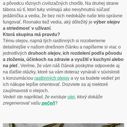
a pôvodcu rôznych civilizačných chorôb. Na druhej strane
tábora sú tí, ktorí tuky vnímajú ako nevyhnutnú súčasť
jedálnička a vedia, že bez nich nedokáže naše telo správne
fungovať. Rovnako tiež vedia, aký dôležitý je
výber olejov
a striedmosť v užívaní
.
Ktorá skupina má pravdu?
Tému olejov, najmä tých rastlinných si rozoberieme
detailnejšie v našom dnešnom článku a napíšeme si viac o
jednotlivých
druhoch olejov, ich rozdelení podľa pôvodu
a zloženia, účinkoch na zdravie a využití v kuchyni alebo
na pleť.
Veríme, že vám náš článok poskytne odpovede aj
na ďalšie otázky, ktoré sa vám doteraz vynárali v súvislosti
s konzumáciou
rastlinných olejov
a vy sa budete vedieť pri
ich nákupe lepšie orientovať. Dozviete sa aj niektoré
zaujímavosti o olejoch.
Vedeli ste napríklad, že existuje
olej
, ktorý dokáže
zregenerovať vašu
pečeň
?