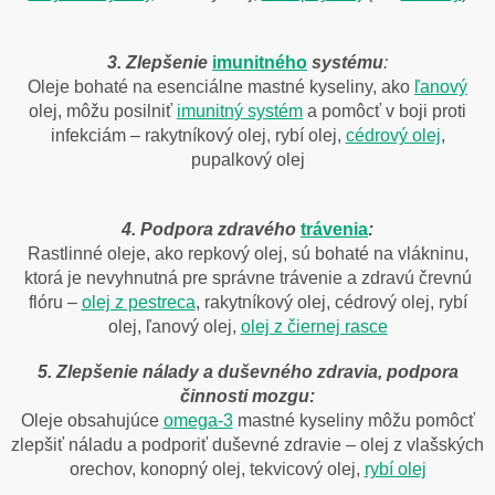
3. Zlepšenie
imunitného
systému
:
Oleje bohaté na esenciálne mastné kyseliny, ako
ľanový
olej, môžu posilniť
imunitný systém
a pomôcť v boji proti
infekciám – rakytníkový olej, rybí olej,
cédrový olej
,
pupalkový olej
4. Podpora zdravého
trávenia
:
Rastlinné oleje, ako repkový olej, sú bohaté na vlákninu,
ktorá je nevyhnutná pre správne trávenie a zdravú črevnú
flóru –
olej z pestreca
, rakytníkový olej, cédrový olej, rybí
olej, ľanový olej,
olej z čiernej rasce
5. Zlepšenie nálady a duševného zdravia, podpora
činnosti mozgu:
Oleje obsahujúce
omega-3
mastné kyseliny môžu pomôcť
zlepšiť náladu a podporiť duševné zdravie – olej z vlašských
orechov, konopný olej, tekvicový olej,
rybí olej