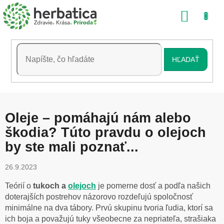
Prejsť
NÁKU
na
obsah
KOŠÍK
HĽADAŤ
Oleje – pomáhajú nám alebo
škodia? Túto pravdu o olejoch
by ste mali poznať...
26.9.2023
Teórií o
tukoch a
olejoch
je pomerne dosť a podľa našich
doterajších postrehov názorovo rozdeľujú spoločnosť
minimálne na dva tábory. Prvú skupinu tvoria ľudia, ktorí sa
ich boja a považujú tuky všeobecne za nepriateľa, strašiaka