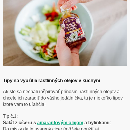
Tipy na využitie rastlinných olejov v kuchyni
Ak ste sa nechali inšpirovať prínosmi rastlinných olejov a
chcete ich zaradiť do vášho jedálnička, tu je niekoľko tipov,
ktoré vám to uľahčia:
Tip č.1:
Šalát z cíceru s
amarantovým olejom
a bylinkami:
Do misky dajte uvarený cícer (môžete použiť aj