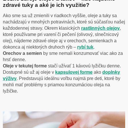
zdravé tuky a aké je ich využitie?
Ako sme sa už zmienili v riadkoch vyššie, oleje a tuky sa
nachádzajú v mnohých potravinách, ktoré sú súčasťou našej
každodennej stravy. Okrem klasických
rastlinných olejov
,
ktoré používame pri varení či pečení (olivový, slnečnicový
olej), nájdeme zdravé oleje aj v orechoch, semienkach a
dokonca aj niektorých druhoch rýb –
rybí tuk
.
Orechov a semien
by sme nemali konzumovať viac ako za
hrsť denne.
Oleje v tekutej forme
stačí užívať 1 kávovú lyžičku denne.
Dostupné sú už aj oleje v
kapsulovej forme
ako
doplnky
výživy
. Predstavujú ideálnu voľbu najmä pre deti, ktoré by
mohli mať problémy s priamou konzumáciou oleja na
lyžičke.