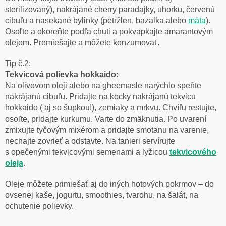
sterilizovaný), nakrájané cherry paradajky, uhorku, červenú
cibuľu a nasekané bylinky (petržlen, bazalka alebo
mäta
).
Osoľte a okoreňte podľa chuti a pokvapkajte amarantovým
olejom. Premiešajte a môžete konzumovať.
Tip č.2:
Tekvicová polievka hokkaido:
Na olivovom oleji alebo na gheemasle narýchlo speňte
nakrájanú cibuľu. Pridajte na kocky nakrájanú tekvicu
hokkaido ( aj so šupkou!), zemiaky a mrkvu. Chvíľu restujte,
osoľte, pridajte kurkumu. Varte do zmäknutia. Po uvarení
zmixujte tyčovým mixérom a pridajte smotanu na varenie,
nechajte zovrieť a odstavte. Na tanieri servírujte
s opečenými tekvicovými semenami a lyžicou
tekvicového
oleja
.
Oleje môžete primiešať aj do iných hotových pokrmov – do
ovsenej kaše, jogurtu, smoothies, tvarohu, na šalát, na
ochutenie polievky.