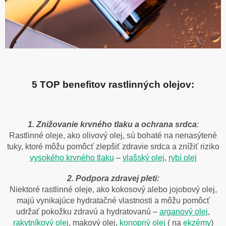
5 TOP benefitov rastlinných olejov:
1. Znižovanie krvného tlaku a ochrana srdca
:
Rastlinné oleje, ako olivový olej, sú bohaté na nenasýtené
tuky, ktoré môžu pomôcť zlepšiť zdravie srdca a znížiť riziko
vysokého krvného tlaku
–
vlašský olej
,
rybí olej
2. Podpora zdravej pleti:
Niektoré rastlinné oleje, ako kokosový alebo jojobový olej,
majú vynikajúce hydratačné vlastnosti a môžu pomôcť
udržať pokožku zdravú a hydratovanú –
arganový olej
,
rakytníkový olej
, makový olej,
konopný olej
( na
ekzémy
)