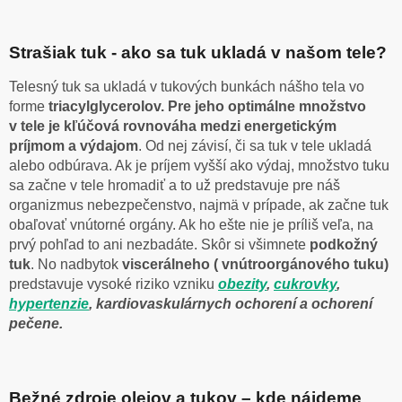
Strašiak tuk - ako sa tuk ukladá v našom tele?
Telesný tuk sa ukladá v tukových bunkách nášho tela vo
forme
triacylglycerolov. Pre jeho optimálne množstvo
v tele je kľúčová rovnováha medzi energetickým
príjmom a výdajom
. Od nej závisí, či sa tuk v tele ukladá
alebo odbúrava. Ak je príjem vyšší ako výdaj, množstvo tuku
sa začne v tele hromadiť a to už predstavuje pre náš
organizmus nebezpečenstvo, najmä v prípade, ak začne tuk
obaľovať vnútorné orgány. Ak ho ešte nie je príliš veľa, na
prvý pohľad to ani nezbadáte. Skôr si všimnete
podkožný
tuk
. No nadbytok
viscerálneho ( vnútroorgánového tuku)
predstavuje vysoké riziko vzniku
obezity
,
cukrovky
,
hypertenzie
, kardiovaskulárnych ochorení a ochorení
pečene.
Bežné zdroje olejov a tukov – kde nájdeme