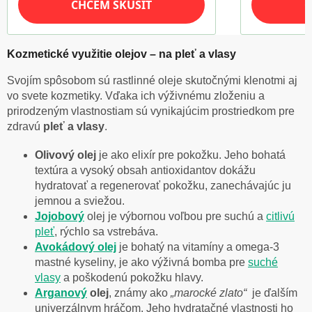
Kozmetické využitie olejov – na pleť a vlasy
Svojím spôsobom sú rastlinné oleje skutočnými klenotmi aj
vo svete kozmetiky. Vďaka ich výživnému zloženiu a
prirodzeným vlastnostiam sú vynikajúcim prostriedkom pre
zdravú
pleť a vlasy
.
Olivový olej
je ako elixír pre pokožku. Jeho bohatá
textúra a vysoký obsah antioxidantov dokážu
hydratovať a regenerovať pokožku, zanechávajúc ju
jemnou a sviežou.
Jojobový
olej je výbornou voľbou pre suchú a
citlivú
pleť
, rýchlo sa vstrebáva.
Avokádový olej
je bohatý na vitamíny a omega-3
mastné kyseliny, je ako výživná bomba pre
suché
vlasy
a poškodenú pokožku hlavy.
Arganový
olej
, známy ako
„marocké zlato“
je ďalším
univerzálnym hráčom. Jeho hydratačné vlastnosti ho