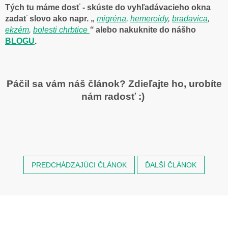
Tých tu máme dosť - skúste do vyhľadávacieho okna
zadať slovo ako napr
. „
migréna
,
hemeroidy
,
bradavica
,
ekzém
,
bolesti chrbtice
“
alebo nakuknite do nášho
BLOGU
.
Páčil sa vám náš článok? Zdieľajte ho, urobíte
nám radosť :)
PREDCHÁDZAJÚCI ČLÁNOK
ĎALŠÍ ČLÁNOK
Z
á
p