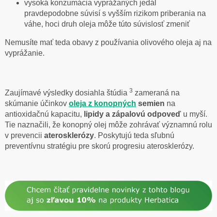
vysoká konzumácia vyprážaných jedál
pravdepodobne súvisí s vyšším rizikom priberania na
váhe, hoci druh oleja môže túto súvislosť zmeniť
Nemusíte mať teda obavy z používania olivového oleja aj na
vyprážanie.
3
Zaujímavé výsledky dosiahla štúdia
zameraná na
skúmanie účinkov
oleja z
konopných
semien
na
antioxidačnú kapacitu,
lipidy a zápalovú odpoveď
u myší.
Tie naznačili, že konopný olej môže zohrávať významnú rolu
v prevencii
aterosklerózy
. Poskytujú teda sľubnú
preventívnu stratégiu pre skorú progresiu aterosklerózy.