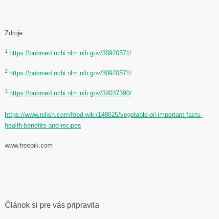
Zdroje:
1
https://pubmed.ncbi.nlm.nih.gov/30920571/
2
https://pubmed.ncbi.nlm.nih.gov/30920571/
3
https://pubmed.ncbi.nlm.nih.gov/34037390/
https://www.relish.com/food-wiki/148625/vegetable-oil-important-facts-
health-benefits-and-recipes
www.freepik.com
Článok si pre vás pripravila