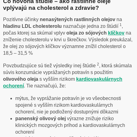
Čo hovoria štúdie – ako rastlinné oleje
vplývajú na cholesterol a zdravie?
Pozitívne účinky
nenasýtených rastlinných olejov
na
1
hladinu LDL cholesterolu
naznačuje jedna zo štúdií
,
počas ktorej sa skúmal vplyv
oleja
zo sójových
klíčkov
na
zníženie cholesterolu v krvi u škrečkov. Výsledok preukázal,
že olej zo sójových klíčkov významne znížil cholesterol o
18,5 – 31,5 %
2
Povzbudzujúce sú tiež výsledky inej štúdie
, ktorá skúmala
súvis konzumácie vyprážaných potravín s použitím
olivového oleja
s vyšším rizikom
kardiovaskulárnych
ochorení
. Tie naznačujú, že:
mýtus, že vyprážanie potravín je vo všeobecnosti
spojené s vyšším rizikom kardiovaskulárnych
ochorení, nie je podložený dostupnými dôkazmi
panenský olivový olej
výrazne znižuje riziko
klinických mozgových príhod a kardiovaskulárnych
ochorení