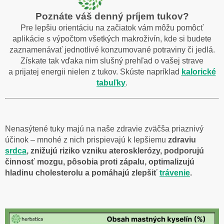
Poznáte váš denný príjem tukov?
Pre lepšiu orientáciu na začiatok vám môžu pomôcť
aplikácie s výpočtom všetkých makroživín, kde si budete
zaznamenávať jednotlivé konzumované potraviny či jedlá.
Získate tak vďaka nim slušný prehľad o vašej strave
a prijatej energii nielen z tukov. Skúste napríklad
kalorické
tabuľky
.
Nenasýtené tuky majú na naše zdravie zväčša priaznivý
účinok – mnohé z nich prispievajú k lepšiemu
zdraviu
srdca
, znižujú riziko vzniku aterosklerózy, podporujú
činnosť mozgu, pôsobia proti zápalu, optimalizujú
hladinu cholesterolu a pomáhajú zlepšiť
trávenie
.