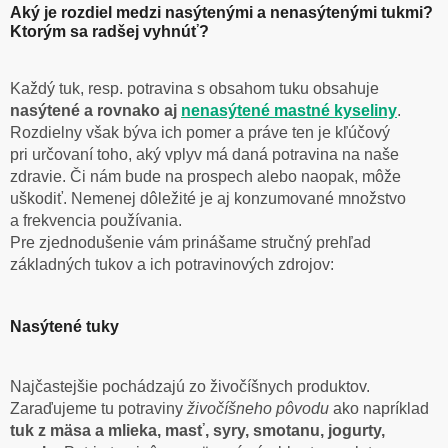
Aký je rozdiel medzi nasýtenými a nenasýtenými tukmi?
Ktorým sa radšej vyhnúť?
Každý tuk, resp. potravina s obsahom tuku obsahuje
nasýtené a rovnako aj
nenasýtené mastné kyseliny
.
Rozdielny však býva ich pomer a práve ten je kľúčový
pri určovaní toho, aký vplyv má daná potravina na naše
zdravie. Či nám bude na prospech alebo naopak, môže
uškodiť. Nemenej dôležité je aj konzumované množstvo
a frekvencia používania.
Pre zjednodušenie vám prinášame stručný prehľad
základných tukov a ich potravinových zdrojov:
Nasýtené tuky
Najčastejšie pochádzajú zo živočíšnych produktov.
Zaraďujeme tu potraviny
živočíšneho pôvodu
ako napríklad
tuk z mäsa a mlieka, masť, syry, smotanu, jogurty,