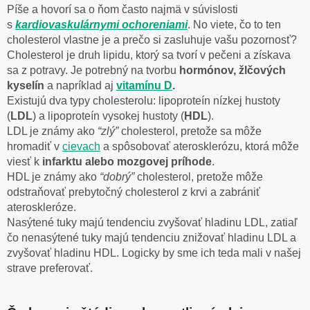
Píše a hovorí sa o ňom často najmä v súvislosti
s
kardiovaskulárnymi ochoreniami
. No viete, čo to ten
cholesterol vlastne je a prečo si zasluhuje vašu pozornosť?
Cholesterol je druh lipidu, ktorý sa tvorí v pečeni a získava
sa z potravy. Je potrebný na tvorbu
hormónov, žlčových
kyselín
a napríklad aj
vitamínu D
.
Existujú dva typy cholesterolu: lipoproteín nízkej hustoty
(
LDL
) a lipoproteín vysokej hustoty (
HDL
).
LDL je známy ako
“zlý”
cholesterol, pretože sa môže
hromadiť v
cievach
a spôsobovať aterosklerózu, ktorá môže
viesť k
infarktu alebo mozgovej príhode
.
HDL je známy ako
“dobrý”
cholesterol, pretože môže
odstraňovať prebytočný cholesterol z krvi a zabrániť
ateroskleróze.
Nasýtené tuky majú tendenciu zvyšovať hladinu LDL, zatiaľ
čo nenasýtené tuky majú tendenciu znižovať hladinu LDL a
zvyšovať hladinu HDL. Logicky by sme ich teda mali v našej
strave preferovať.