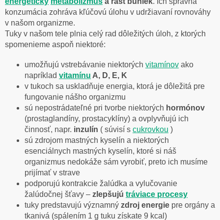
energetický
metabolizmus
a rast buniek
. Ich správna
konzumácia zohráva kľúčovú úlohu v udržiavaní rovnováhy
v našom organizme.
Tuky v našom tele plnia celý rad dôležitých úloh, z ktorých
spomenieme aspoň niektoré:
umožňujú vstrebávanie niektorých
vitamínov
ako
napríklad
vitamínu
A, D, E, K
v tukoch sa uskladňuje energia, ktorá je dôležitá pre
fungovanie nášho organizmu
sú nepostrádateľné pri tvorbe niektorých
hormónov
(prostaglandíny, prostacyklíny) a ovplyvňujú ich
činnosť, napr.
inzulín
( súvisí s
cukrovkou
)
sú zdrojom mastných kyselín a niektorých
esenciálnych mastných kyselín, ktoré si náš
organizmus nedokáže sám vyrobiť, preto ich musíme
prijímať v strave
podporujú kontrakcie žalúdka a vylučovanie
žalúdočnej šťavy –
zlepšujú
tráviace procesy
tuky predstavujú významný
zdroj energie
pre orgány a
tkanivá (spálením 1 g tuku získate 9 kcal)