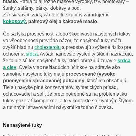
maslo.
Patria tu aj rôzne mäsové výrobky, tzv. polotovary –
šunky, salámy, párky, klobásy a pod.
Z
rastlinných zdrojov
do tejto skupiny zaraďujeme
kokosový
, palmový olej a kakaové maslo
.
Čo sa týka prospešnosti alebo škodlivosti nasýtených tukov,
vo všeobecnosti prevláda názor, že nasýtené tuky môžu
zvýšiť hladinu
cholesterolu
a predstavujú zvýšené riziko pre
ochorenia
srdca
. Avšak najnovšie výsledky štúdií naznačujú,
že to nie sú len nasýtené tuky, ktoré ohrozujú zdravie
srdca
a ciev
. Oveľa viac nežiadúcich účinkov na zdravie ako
samotné nasýtené tuky majú
procesované (vysoko
priemyselne spracované) potraviny
, ktoré ich obsahujú.
Tie sú navyše plné konzervantov, syntetických prísad,
ochucovadiel a soli. Je preto potrebné sa na problematiku
tukov pozerať komplexne, a to v kontexte so životným štýlom
a rutinnými stravovacími návykmi každého človeka.
Nenasýtené tuky