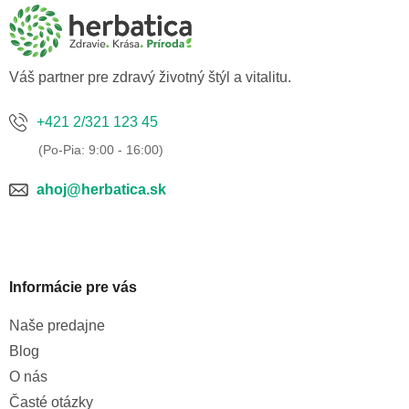
ä
t
i
e
Váš partner pre zdravý životný štýl a vitalitu.
+421 2/321 123 45
ahoj@herbatica.sk
Informácie pre vás
Naše predajne
Blog
O nás
Časté otázky