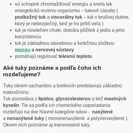
sú schopné zhromažďovať energiu a tvoria tak
energetickú rezervu organizmu – tukové zásoby (
podkožný tuk
a
viscerálny tuk
– tuk v brušnej dutine,
ktorý je nebezpečný, keď je ho príliš veľa )
tuk je nositeľom chute, dotvára pôžitok z jedla a jeho
konzistenciu
tuk je základnou stavebnou a funkčnou zložkou
mozgu
a nervovej sústavy
pomáhajú regulovať
telesnú teplotu
Aké tuky poznáme a podľa čoho ich
rozdeľujeme?
Tuky okrem sacharidov a bielkovín predstavujú základnú
makroživinu .
Tuk pozostáva z
lipidov, glycerolesterov
a tiež
mastných
kyselín
. Tie sa podľa ich chemického usporiadania
rozdeľujú na dve hlavné kategórie tukov -
nasýtené
a
nenasýtené tuky
( mononenasýtené a polynenasýtené ).
Okrem nich poznáme aj transmastné tuky.