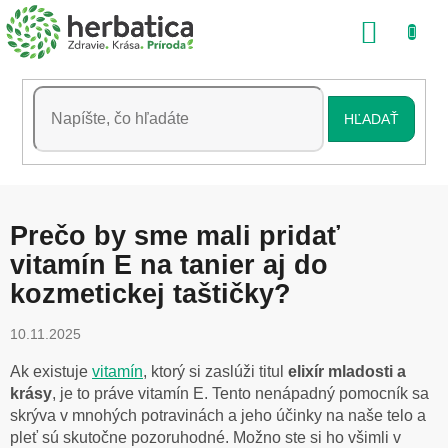
Prejsť
NÁKU
na
obsah
KOŠÍK
HĽADAŤ
Prečo by sme mali pridať
vitamín E na tanier aj do
kozmetickej taštičky?
10.11.2025
Ak existuje
vitamín
, ktorý si zaslúži titul
elixír mladosti a
krásy
, je to práve vitamín E. Tento nenápadný pomocník sa
skrýva v mnohých potravinách a jeho účinky na naše telo a
pleť sú skutočne pozoruhodné. Možno ste si ho všimli v