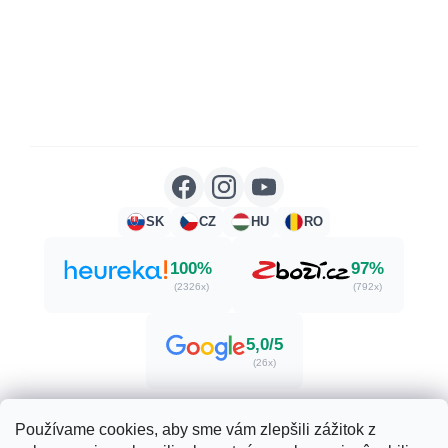
SK
CZ
HU
RO
100%
97%
(2326x)
(792x)
5,0/5
(26x)
Používame cookies, aby sme vám zlepšili zážitok z