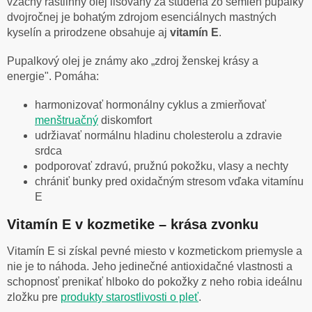
vzácny rastlinný olej lisovaný za studena zo semien pupalky
dvojročnej je bohatým zdrojom esenciálnych mastných
kyselín a prirodzene obsahuje aj
vitamín E
.
Pupalkový olej je známy ako „zdroj ženskej krásy a
energie". Pomáha:
harmonizovať hormonálny cyklus a zmierňovať
menštruačný
diskomfort
udržiavať normálnu hladinu cholesterolu a zdravie
srdca
podporovať zdravú, pružnú pokožku, vlasy a nechty
chrániť bunky pred oxidačným stresom vďaka vitamínu
E
Vitamín E v kozmetike – krása zvonku
Vitamín E si získal pevné miesto v kozmetickom priemysle a
nie je to náhoda. Jeho jedinečné antioxidačné vlastnosti a
schopnosť prenikať hlboko do pokožky z neho robia ideálnu
zložku pre
produkty starostlivosti o pleť
.