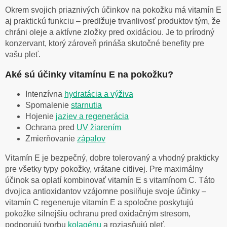
Okrem svojich priaznivých účinkov na pokožku má vitamín E
aj praktickú funkciu – predlžuje trvanlivosť produktov tým, že
chráni oleje a aktívne zložky pred oxidáciou. Je to prírodný
konzervant, ktorý zároveň prináša skutočné benefity pre
vašu pleť.
Aké sú účinky vitamínu E na pokožku?
Intenzívna
hydratácia a výživa
Spomalenie
starnutia
Hojenie
jaziev a regenerácia
Ochrana pred
UV žiarením
Zmierňovanie
zápalov
Vitamín E je bezpečný, dobre tolerovaný a vhodný prakticky
pre všetky typy pokožky, vrátane citlivej. Pre maximálny
účinok sa oplatí kombinovať vitamín E s vitamínom C. Táto
dvojica antioxidantov vzájomne posilňuje svoje účinky –
vitamín C regeneruje vitamín E a spoločne poskytujú
pokožke silnejšiu ochranu pred oxidačným stresom,
podporujú tvorbu
kolagénu
a rozjasňujú pleť.