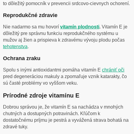
to dôležitý pomocník v prevencii srdcovo-cievnych ochorení.
Reprodukčné zdravie
Nie nadarmo sa mu hovorí
vitamín plodnosti
.
Vitamín E je
dôležitý pre správnu funkciu reprodukčného systému u
mužov aj žien a prispieva k zdravému vývoju plodu počas
tehotenstva
.
Ochrana zraku
Spolu s inými antioxidantmi pomáha vitamín E
chrániť oči
pred degeneráciou makuly a zpomaľuje vznik katarakty, čo
sú časté problémy vo vyššom veku.
Prírodné zdroje vitamínu E
Dobrou správou je, že vitamín E sa nachádza v mnohých
chutných a dostupných potravinách. Kľúčom k
dostatočnému príjmu je pestrá a vyvážená strava bohatá na
zdravé tuky.