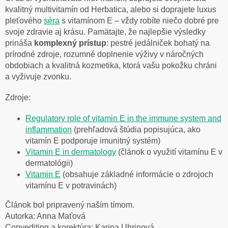
kvalitný multivitamín od Herbatica, alebo si doprajete luxus
pleťového
séra
s vitamínom E – vždy robíte niečo dobré pre
svoje zdravie aj krásu. Pamätajte, že najlepšie výsledky
prináša
komplexný prístup
: pestré jedálniček bohatý na
prírodné zdroje, rozumné doplnenie výživy v náročných
obdobiach a kvalitná kozmetika, ktorá vašu pokožku chráni
a vyživuje zvonku.
Zdroje:
Regulatory role of vitamin E in the immune system and
inflammation
(prehľadová štúdia popisujúca, ako
vitamín E podporuje imunitný systém)
Vitamin E in dermatology
(článok o využití vitamínu E v
dermatológii)
Vitamin E
(obsahuje základné informácie o zdrojoch
vitamínu E v potravinách)
Článok bol pripravený naším tímom.
Autorka: Anna Maťová
Copyediting a korektúra: Karina Uhrinová