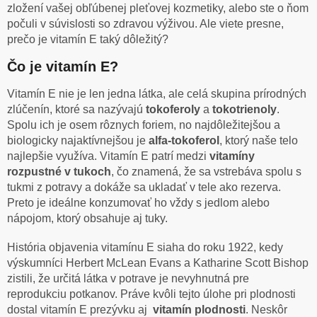
zložení vašej obľúbenej pleťovej kozmetiky, alebo ste o ňom
počuli v súvislosti so zdravou výživou. Ale viete presne,
prečo je vitamín E taký dôležitý?
Čo je vitamín E?
Vitamín E nie je len jedna látka, ale celá skupina prírodných
zlúčenín, ktoré sa nazývajú
tokoferoly
a
tokotrienoly
.
Spolu ich je osem rôznych foriem, no najdôležitejšou a
biologicky najaktívnejšou je
alfa-tokoferol
, ktorý naše telo
najlepšie využíva. Vitamín E patrí medzi
vitamíny
rozpustné v tukoch
, čo znamená, že sa vstrebáva spolu s
tukmi z potravy a dokáže sa ukladať v tele ako rezerva.
Preto je ideálne konzumovať ho vždy s jedlom alebo
nápojom, ktorý obsahuje aj tuky.
História objavenia vitamínu E siaha do roku 1922, kedy
výskumníci Herbert McLean Evans a Katharine Scott Bishop
zistili, že určitá látka v potrave je nevyhnutná pre
reprodukciu potkanov. Práve kvôli tejto úlohe pri plodnosti
dostal vitamín E prezývku aj
vitamín plodnosti
. Neskôr