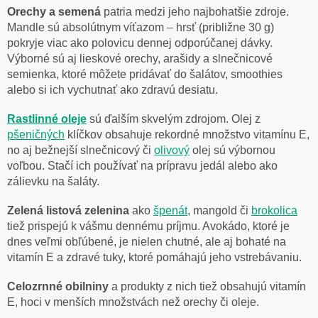
Orechy a semená
patria medzi jeho najbohatšie zdroje.
Mandle sú absolútnym víťazom – hrsť (približne 30 g)
pokryje viac ako polovicu dennej odporúčanej dávky.
Výborné sú aj lieskové orechy, arašidy a slnečnicové
semienka, ktoré môžete pridávať do šalátov, smoothies
alebo si ich vychutnať ako zdravú desiatu.
Rastlinné oleje
sú ďalším skvelým zdrojom. Olej z
pšeničných
klíčkov obsahuje rekordné množstvo vitamínu E,
no aj bežnejší slnečnicový či
olivový
olej sú výbornou
voľbou. Stačí ich používať na prípravu jedál alebo ako
zálievku na šaláty.
Zelená listová zelenina
ako
špenát
, mangold či
brokolica
tiež prispejú k vášmu dennému príjmu. Avokádo, ktoré je
dnes veľmi obľúbené, je nielen chutné, ale aj bohaté na
vitamín E a zdravé tuky, ktoré pomáhajú jeho vstrebávaniu.
Celozrnné obilniny
a produkty z nich tiež obsahujú vitamín
E, hoci v menších množstvách než orechy či oleje.