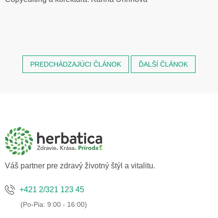
PREDCHÁDZAJÚCI ČLÁNOK
ĎALŠÍ ČLÁNOK
Z
á
p
ä
t
i
e
Váš partner pre zdravý životný štýl a vitalitu.
+421 2/321 123 45