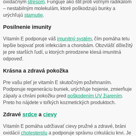
oxidačným
stresom
. Funguje ako štít proti voľným radikálom
– nestabilným molekulám, ktoré poškodzujú bunky a
urýchľujú
starnutie
.
Posilnenie imunity
Vitamín E podporuje váš
imunitný systém
, čím pomáha telu
lepšie bojovať proti infekciám a chorobám. Obzvlášť dôležitý
je pre starších ľudí, u ktorých prirodzene klesá imunitná
odpoveď.
Krásna a zdravá pokožka
Pre vašu pleť je vitamín E skutočným požehnaním.
Podporuje regeneráciu buniek, urýchľuje hojenie, zmierňuje
zápaly a chráni pokožku pred
poškodením UV žiarením
.
Preto ho nájdete v toľkých kozmetických produktoch.
Zdravé
srdce
a
cievy
Vitamín E pomáha udržiavať cievy pružné a zdravé, bráni
oxidácii
cholesterolu
a podporuje správnu cirkuláciu krvi. Je