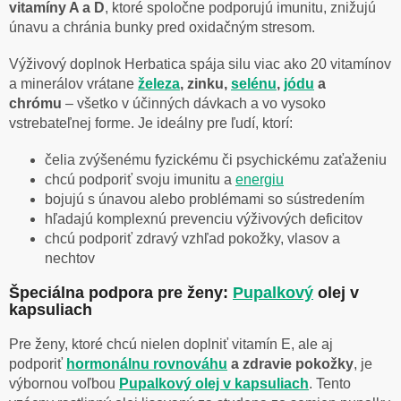
vitamíny A a D
, ktoré spoločne podporujú imunitu, znižujú
únavu a chránia bunky pred oxidačným stresom.
Výživový doplnok Herbatica spája silu viac ako 20 vitamínov
a minerálov vrátane
železa
, zinku,
selénu
,
jódu
a
chrómu
– všetko v účinných dávkach a vo vysoko
vstrebateľnej forme. Je ideálny pre ľudí, ktorí:
čelia zvýšenému fyzickému či psychickému zaťaženiu
chcú podporiť svoju imunitu a
energiu
bojujú s únavou alebo problémami so sústredením
hľadajú komplexnú prevenciu výživových deficitov
chcú podporiť zdravý vzhľad pokožky, vlasov a
nechtov
Špeciálna podpora pre ženy:
Pupalkový
olej v
kapsuliach
Pre ženy, ktoré chcú nielen doplniť vitamín E, ale aj
podporiť
hormonálnu rovnováhu
a zdravie pokožky
, je
výbornou voľbou
Pupalkový olej v kapsuliach
. Tento