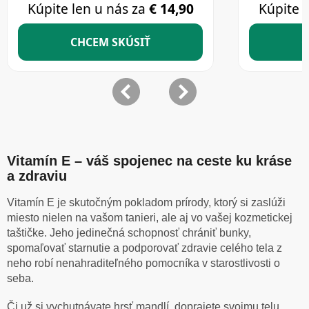
Vitamín E – váš spojenec na ceste ku kráse
a zdraviu
Vitamín E je skutočným pokladom prírody, ktorý si zaslúži
miesto nielen na vašom tanieri, ale aj vo vašej kozmetickej
taštičke. Jeho jedinečná schopnosť chrániť bunky,
spomaľovať starnutie a podporovať zdravie celého tela z
neho robí nenahraditeľného pomocníka v starostlivosti o
seba.
Či už si vychutnávate hrsť mandlí, doprajete svojmu telu