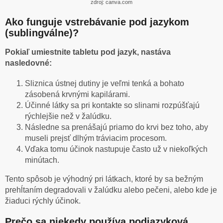
zdroj: canva.com
Ako funguje vstrebávanie pod jazykom
(sublingválne)?
Pokiaľ umiestnite tabletu pod jazyk, nastáva
nasledovné:
Sliznica ústnej dutiny je veľmi tenká a bohato
zásobená krvnými kapilárami.
Účinné látky sa pri kontakte so slinami rozpúšťajú
rýchlejšie než v žalúdku.
Následne sa prenášajú priamo do krvi bez toho, aby
museli prejsť dlhým tráviacim procesom.
Vďaka tomu účinok nastupuje často už v niekoľkých
minútach.
Tento spôsob je výhodný pri látkach, ktoré by sa bežným
prehĺtaním degradovali v žalúdku alebo pečeni, alebo kde je
žiaduci rýchly účinok.
Prečo sa niekedy používa podjazyková