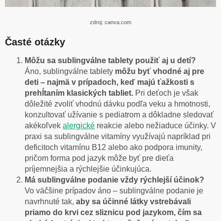
zdroj: canva.com
Časté otázky
Môžu sa sublingválne tablety použiť aj u detí?
Áno, sublingválne tablety
môžu byť vhodné aj pre
deti – najmä v prípadoch, keď majú ťažkosti s
prehĺtaním klasických tabliet.
Pri deťoch je však
dôležité zvoliť vhodnú dávku podľa veku a hmotnosti,
konzultovať užívanie s pediatrom a dôkladne sledovať
akékoľvek
alergické
reakcie alebo nežiaduce účinky. V
praxi sa sublingválne vitamíny využívajú napríklad pri
deficitoch vitamínu B12 alebo ako podpora imunity,
pričom forma pod jazyk môže byť pre dieťa
príjemnejšia a rýchlejšie účinkujúca.
Má sublingválne podanie vždy rýchlejší účinok?
Vo väčšine prípadov áno – sublingválne podanie je
navrhnuté tak,
aby sa účinné látky vstrebávali
priamo do krvi cez sliznicu pod jazykom, čím sa