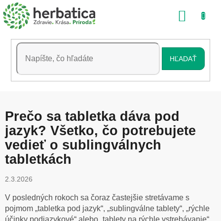
Prejsť
NÁKU
na
obsah
KOŠÍK
HĽADAŤ
Prečo sa tabletka dáva pod
jazyk? Všetko, čo potrebujete
vedieť o sublingválnych
tabletkách
2.3.2026
V posledných rokoch sa čoraz častejšie stretávame s
pojmom „tabletka pod jazyk“, „sublingválne tablety“, „rýchle
účinky podjazykové“ alebo „tablety na rýchle vstrebávanie“.