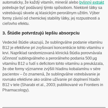
automaticky, že každý vitamín, minerál alebo
bylinný extrakt
potrebuje byť podávaný týmto spôsobom. Niektoré látky sa
vstrebávajú skvele aj klasickým perorálnym užitím. Výber
formy závisí od chemickej stability látky, jej rozpustnosti a
cieľovho efektu.
3. Štúdie potvrdzujú lepšiu absorpciu
Vedecké štúdie ukazujú, že sublingválne podanie vitamínu
B12 je efektívne pri zvyšovaní koncentrácie tohto vitamínu v
krvi. Napríklad randomizovaná klinická štúdia porovnávala
účinnosť sublingválneho a perorálneho podania 500 µg
vitamínu B12 u ľudí s deficitom tohto vitamínu a preukázala,
že obe formy významne zvýšili hladinu kobalamínu v sére
pacientov – čo znamená, že sublingválne vstrebávanie je
rovnako efektívne ako orálne užívanie pri doplnení hladín
B12 v tele (Sharabi et al., 2003; publikované vo Frontiers in
Pharmacology).