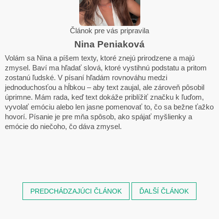
Článok pre vás pripravila
Nina Peniaková
Volám sa Nina a píšem texty, ktoré znejú prirodzene a majú
zmysel. Baví ma hľadať slová, ktoré vystihnú podstatu a pritom
zostanú ľudské. V písaní hľadám rovnováhu medzi
jednoduchosťou a hĺbkou – aby text zaujal, ale zároveň pôsobil
úprimne. Mám rada, keď text dokáže priblížiť značku k ľuďom,
vyvolať emóciu alebo len jasne pomenovať to, čo sa bežne ťažko
hovorí. Písanie je pre mňa spôsob, ako spájať myšlienky a
emócie do niečoho, čo dáva zmysel.
PREDCHÁDZAJÚCI ČLÁNOK
ĎALŠÍ ČLÁNOK