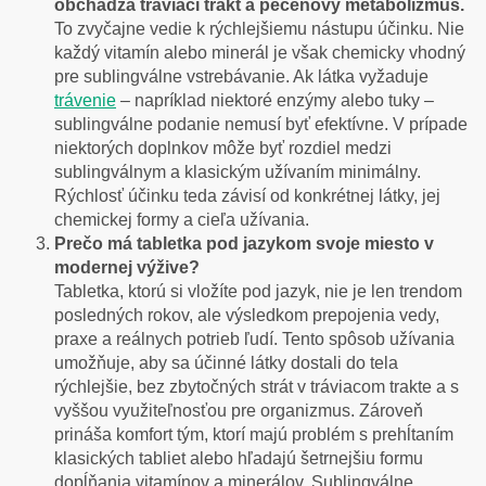
obchádza tráviaci trakt a pečeňový metabolizmus.
To zvyčajne vedie k rýchlejšiemu nástupu účinku. Nie
každý vitamín alebo minerál je však chemicky vhodný
pre sublingválne vstrebávanie. Ak látka vyžaduje
trávenie
– napríklad niektoré enzýmy alebo tuky –
sublingválne podanie nemusí byť efektívne. V prípade
niektorých doplnkov môže byť rozdiel medzi
sublingválnym a klasickým užívaním minimálny.
Rýchlosť účinku teda závisí od konkrétnej látky, jej
chemickej formy a cieľa užívania.
Prečo má tabletka pod jazykom svoje miesto v
modernej výžive?
Tabletka, ktorú si vložíte pod jazyk, nie je len trendom
posledných rokov, ale výsledkom prepojenia vedy,
praxe a reálnych potrieb ľudí. Tento spôsob užívania
umožňuje, aby sa účinné látky dostali do tela
rýchlejšie, bez zbytočných strát v tráviacom trakte a s
vyššou využiteľnosťou pre organizmus. Zároveň
prináša komfort tým, ktorí majú problém s prehĺtaním
klasických tabliet alebo hľadajú šetrnejšiu formu
dopĺňania vitamínov a minerálov. Sublingválne