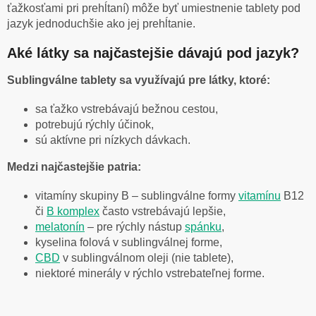
ťažkosťami pri prehĺtaní) môže byť umiestnenie tablety pod
jazyk jednoduchšie ako jej prehĺtanie.
Aké látky sa najčastejšie dávajú pod jazyk?
Sublingválne tablety sa využívajú pre látky, ktoré:
sa ťažko vstrebávajú bežnou cestou,
potrebujú rýchly účinok,
sú aktívne pri nízkych dávkach.
Medzi najčastejšie patria:
vitamíny skupiny B – sublingválne formy
vitamínu
B12
či
B komplex
často vstrebávajú lepšie,
melatonín
– pre rýchly nástup
spánku
,
kyselina folová v sublingválnej forme,
CBD
v sublingválnom oleji (nie tablete),
niektoré minerály v rýchlo vstrebateľnej forme.