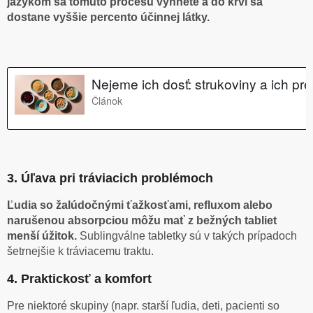
jazykom sa tomuto procesu vyhnete a do krvi sa
dostane vyššie percento účinnej látky.
3. Úľava pri tráviacich problémoch
Ľudia so žalúdočnými ťažkosťami, refluxom alebo
narušenou absorpciou môžu mať z bežných tabliet
menší úžitok.
Sublingválne tabletky sú v takých prípadoch
šetrnejšie k tráviacemu traktu.
4. Praktickosť a komfort
Pre niektoré skupiny (napr. starší ľudia, deti, pacienti so