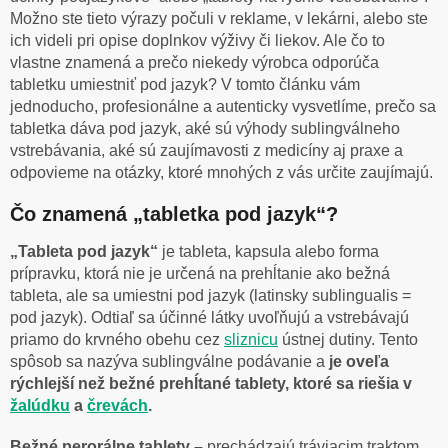
Možno ste tieto výrazy počuli v reklame, v lekárni, alebo ste
ich videli pri opise doplnkov výživy či liekov. Ale čo to
vlastne znamená a prečo niekedy výrobca odporúča
tabletku umiestniť pod jazyk? V tomto článku vám
jednoducho, profesionálne a autenticky vysvetlíme, prečo sa
tabletka dáva pod jazyk, aké sú výhody sublingválneho
vstrebávania, aké sú zaujímavosti z medicíny aj praxe a
odpovieme na otázky, ktoré mnohých z vás určite zaujímajú.
Čo znamená „tabletka pod jazyk“?
„Tableta pod jazyk“
je tableta, kapsula alebo forma
prípravku, ktorá nie je určená na prehĺtanie ako bežná
tableta, ale sa umiestni pod jazyk (latinsky sublingualis =
pod jazyk). Odtiaľ sa účinné látky uvoľňujú a vstrebávajú
priamo do krvného obehu cez
sliznicu
ústnej dutiny. Tento
spôsob sa nazýva sublingválne podávanie a
je oveľa
rýchlejší než bežné prehĺtané tablety, ktoré sa riešia v
žalúdku
a
črevách
.
Bežné perorálne tablety –
prechádzajú tráviacim traktom,