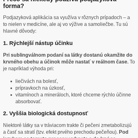
forma?
Podjazyková aplikácia sa využíva v rôznych prípadoch – a
to nielen v medicíne, ale aj vo výžive a samoliečbe. Tu sú
hlavné dôvody:
1. Rýchlejší nástup účinku
Pri sublingválnom podaní sa látky dostanú okamžite do
krvného obehu a účinok môže nastať v reálnom čase.
To
je napríklad výhoda pri:
liečivách na bolesť,
prípravkoch na úzkosť,
vitamínoch a mineráloch, ktoré chceme rýchlo účinne
absorbovať.
2. Vyššia biologická dostupnosť
Niektoré látky sa v tráviacom trakte či pečeni zmetabolizujú
a časť sa stratí (tzv. efekt prvého prechodu pečeňou).
Pod