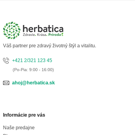
Z
á
p
ä
t
i
e
Váš partner pre zdravý životný štýl a vitalitu.
+421 2/321 123 45
ahoj@herbatica.sk
Informácie pre vás
Naše predajne