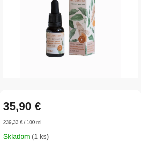
5
hviezdičiek.
35,90 €
Jednotková
239,33 € / 100 ml
cena:
Skladom
(1 ks)