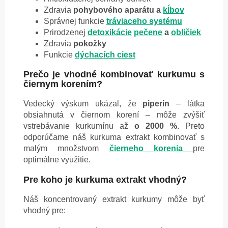
Zdravia
pohybového aparátu a
kĺbov
Správnej funkcie
tráviaceho systému
Prirodzenej
detoxikácie
pečene
a
obličiek
Zdravia
pokožky
Funkcie
dýchacích ciest
Prečo je vhodné kombinovať kurkumu s
čiernym korením?
Vedecký výskum ukázal, že
piperin
– látka
obsiahnutá v čiernom korení – môže zvýšiť
vstrebávanie kurkumínu až
o 2000 %
. Preto
odporúčame náš kurkuma extrakt kombinovať s
malým množstvom
čierneho korenia
pre
optimálne využitie.
Pre koho je kurkuma extrakt vhodný?
Náš koncentrovaný extrakt kurkumy môže byť
vhodný pre: