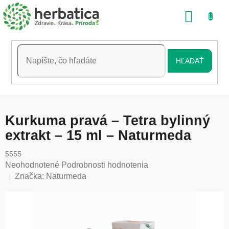
Prejsť
NÁKU
na
obsah
KOŠÍK
HĽADAŤ
Kurkuma pravá – Tetra bylinný
extrakt – 15 ml – Naturmeda
5555
Priemerné
Neohodnotené
Podrobnosti hodnotenia
hodnotenie
Značka:
Naturmeda
produktu
je
0,0
z