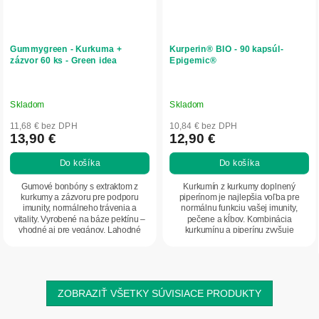
Gummygreen - Kurkuma +
Kurperin® BIO - 90 kapsúl-
zázvor 60 ks - Green idea
Epigemic®
Skladom
Skladom
11,68 € bez DPH
10,84 € bez DPH
13,90 €
12,90 €
Do košíka
Do košíka
Gumové bonbóny s extraktom z
Kurkumín z kurkumy doplnený
kurkumy a zázvoru pre podporu
piperínom je najlepšia voľba pre
imunity, normálneho trávenia a
normálnu funkciu vašej imunity,
vitality. Vyrobené na báze pektínu –
pečene a kĺbov. Kombinácia
vhodné aj pre vegánov. Lahodné
kurkumínu a piperínu zvyšuje
spojenie...
biologickú vstrebateľnosť a...
ZOBRAZIŤ VŠETKY SÚVISIACE PRODUKTY