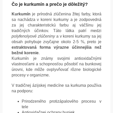
Čo je kurkumín a prečo je dôležitý?
Kurkumín
je prírodná zlúčenina žltej farby, ktorá
sa nachádza v koreni kurkumy a je zodpovedná
za jej charakteristickú farbu aj väčšinu jej
tradičných účinkov. Táto látka patrí medzi
polyfenolyové zlúčeniny
a v koreni kurkumy sa jej
obsah pohybuje zvyčajne okolo 2-5 %, preto je
extraktovaná forma výrazne účinnejšia než
bežné korenie
.
Kurkumín je známy svojimi antioxidačnými
vlastnosťami a schopnosťou pôsobiť na bunkovej
úrovni, kde môže ovplyvňovať rôzne biologické
procesy v organizme.
V tradičnej ázijskej medicíne sa kurkuma používa
na podporu:
Prirodzeného protizápalového procesu v
tele
Antioxidačnej ochrany buniek