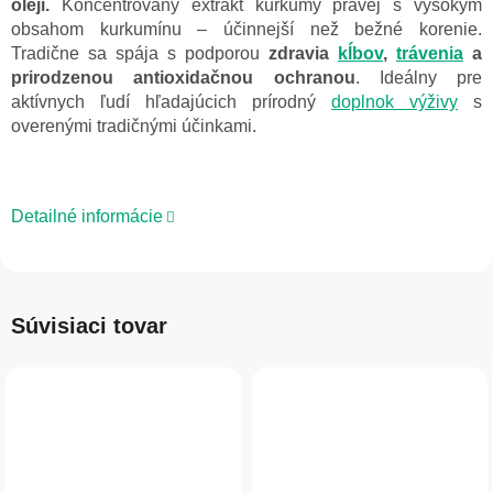
oleji.
Koncentrovaný extrakt kurkumy pravej s vysokým
obsahom kurkumínu – účinnejší než bežné korenie.
Tradične sa spája s podporou
zdravia
kĺbov
,
trávenia
a
prirodzenou antioxidačnou ochranou
. Ideálny pre
aktívnych ľudí hľadajúcich prírodný
doplnok výživy
s
overenými tradičnými účinkami.
Detailné informácie
Súvisiaci tovar