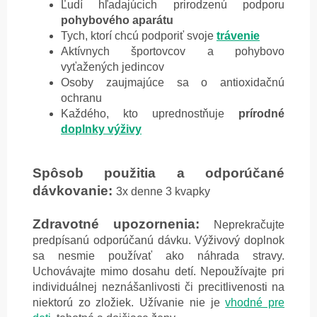
Ľudí hľadajúcich prirodzenú podporu
pohybového aparátu
Tych, ktorí chcú podporiť svoje
trávenie
Aktívnych športovcov a pohybovo
vyťažených jedincov
Osoby zaujmajúce sa o antioxidačnú
ochranu
Každého, kto uprednostňuje
prírodné
doplnky výživy
Spôsob použitia a odporúčané
dávkovanie:
3x denne 3 kvapky
Zdravotné upozornenia:
Neprekračujte
predpísanú odporúčanú dávku. Výživový doplnok
sa nesmie používať ako náhrada stravy.
Uchovávajte mimo dosahu detí. Nepoužívajte pri
individuálnej neznášanlivosti či precitlivenosti na
niektorú zo zložiek. Užívanie nie je
vhodné pre