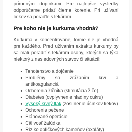
prírodnými doplnkami. Pre najlepšie výsledky
odporúčame pridať čierne korenie. Pri užívaní
liekov sa poraďte s lekárom.
Pre koho nie je kurkuma vhodná?
Kurkuma v koncentrovanej forme nie je vhodná
pre každého. Pred užívaním extraktu kurkumy by
sa mali poradiť s lekárom osoby, ktorých sa týka
niektorý z nasledovných stavov či situácií:
Tehotenstvo a dojčenie
Problémy so zrážaním krvi a
antikoagulanciá
Ochorenia žlčníka (stimulácia žlče)
Diabetes (ovplyvnenie hladiny cukru)
Vysoký krvný tlak
(zosilnenie účinkov liekov)
Ochorenia pečene
Plánované operácie
Citlivosť žalúdka
Riziko obličkových kameňov (oxaláty)