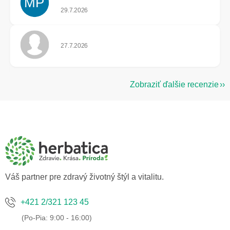
MP
Hodnotenie obchodu je 5 z 5 hviezdičiek.
29.7.2026
Hodnotenie obchodu je 5 z 5 hviezdičiek.
27.7.2026
Zobraziť ďalšie recenzie
Z
á
p
ä
t
i
e
Váš partner pre zdravý životný štýl a vitalitu.
+421 2/321 123 45