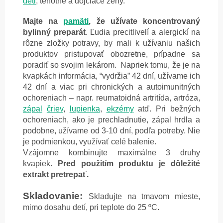
deti
, tehotné a dojčiace ženy.
Majte na
pamäti
, že užívate koncentrovaný
bylinný preparát
. Ľudia precitlivelí a alergickí na
rôzne zložky potravy, by mali k užívaniu našich
produktov pristupovať obozretne, prípadne sa
poradiť so svojim lekárom. Napriek tomu, že je na
kvapkách informácia, “vydržia” 42 dní, užívame ich
42 dní a viac pri chronických a autoimunitných
ochoreniach – napr. reumatoidná artritída, artróza,
zápal
čriev
,
lupienka
,
ekzémy
atď. Pri bežných
ochoreniach, ako je prechladnutie, zápal hrdla a
podobne, užívame od 3-10 dní, podľa potreby. Nie
je podmienkou, využívať celé balenie.
Vzájomne kombinujte maximálne 3 druhy
kvapiek.
Pred použitím produktu je dôležité
extrakt pretrepať.
Skladovanie:
Skladujte na tmavom mieste,
mimo dosahu detí, pri teplote do 25 ºC.