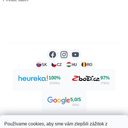
SK
CZ
HU
RO
100%
97%
(2326x)
(792x)
5,0/5
(26x)
Používame cookies, aby sme vám zlepšili zážitok z