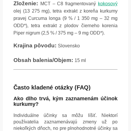
Zloženie:
MCT – C8 fragmentovaný
kokosový
olej (13 275 mg), tetra extrakt z koreňa kurkumy
pravej Curcuma longa (9 % / 1 350 mg – 32 mg
ODD*), tetra extrakt z plodov čierneho korenia
Piper nigrum (2,5 % / 375 mg – 9 mg ODD*).
Krajina pôvodu:
Slovensko
Obsah balenia/Objem:
15 ml
Často kladené otázky (FAQ)
Ako dlho trvá, kým zaznamenám účinok
kurkumy?
Individuálne účinky sa môžu líšiť. Niektorí
používatelia zaznamenávajú zmeny už po
niekoľkých dňoch, no pre plnohodnotné účinky sa