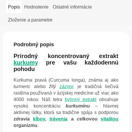
Popis
Hodnotenie
Ostatné informácie
Zloženie a parametre
Podrobný popis
Prírodný koncentrovaný extrakt
kurkumy
pre vašu každodennú
pohodu
Kurkuma pravá (Curcuma longa), známa aj ako
turmeric
alebo
žltý
zázvor
,
je tradičná liečivá
rastlina používaná v ázijskej medicíne už viac ako
4000 rokov. Náš tetra
bylinný extrakt
obsahuje
vysokú koncentráciu
kurkumínu
– hlavnej
aktívnej látky, ktorá sa tradične spája s podporou
zdravia
kĺbov
,
trávenia
a celkovou
vitalitou
organizmu
.