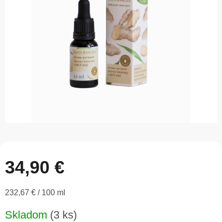
5
hviezdičiek.
34,90 €
Jednotková
232,67 € / 100 ml
cena:
Skladom
(3 ks)