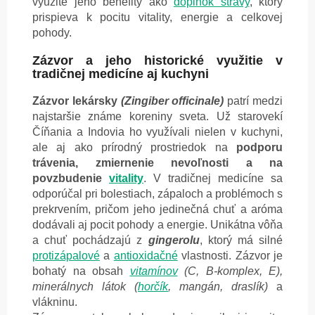
využite jeho benefity ako
doplnok stravy
, ktorý
prispieva k pocitu vitality, energie a celkovej
pohody.
Zázvor a jeho historické využitie v
tradičnej medicíne aj kuchyni
Zázvor lekársky
(Zingiber officinale)
patrí medzi
najstaršie známe koreniny sveta. Už starovekí
Číňania a Indovia ho využívali nielen v kuchyni,
ale aj ako prírodný prostriedok na
podporu
trávenia, zmiernenie nevoľnosti a na
povzbudenie
vitality
. V tradičnej medicíne sa
odporúčal pri bolestiach, zápaloch a problémoch s
prekrvením, pričom jeho jedinečná chuť a aróma
dodávali aj pocit pohody a energie. Unikátna vôňa
a chuť pochádzajú z
gingerolu
, ktorý má silné
protizápalové
a
antioxidačné
vlastnosti. Zázvor je
bohatý na obsah
vitamínov
(C, B-komplex, E),
minerálnych látok (
horčík
, mangán, draslík)
a
vlákninu.