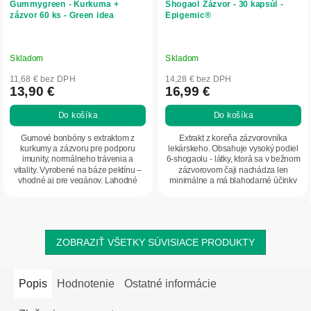
Gummygreen - Kurkuma +
Shogaol Zázvor - 30 kapsúl -
zázvor 60 ks - Green idea
Epigemic®
Skladom
Skladom
11,68 € bez DPH
14,28 € bez DPH
13,90 €
16,99 €
Do košíka
Do košíka
Gumové bonbóny s extraktom z
Extrakt z koreňa zázvorovníka
kurkumy a zázvoru pre podporu
lekárskeho. Obsahuje vysoký podiel
imunity, normálneho trávenia a
6-shogaolu - látky, ktorá sa v bežnom
vitality. Vyrobené na báze pektínu –
zázvorovom čaji nachádza len
vhodné aj pre vegánov. Lahodné
minimálne a má blahodarné účinky
spojenie...
na ľudské...
ZOBRAZIŤ VŠETKY SÚVISIACE PRODUKTY
Popis
Hodnotenie
Ostatné informácie