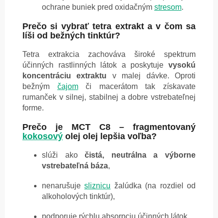
ochrane buniek pred oxidačným
stresom
.
Prečo si vybrať tetra extrakt a v čom sa
líši od bežných tinktúr?
Tetra extrakcia zachováva široké spektrum
účinných rastlinných látok a poskytuje
vysokú
koncentráciu extraktu
v malej dávke. Oproti
bežným
čajom
či macerátom tak získavate
rumanček v silnej, stabilnej a dobre vstrebateľnej
forme.
Prečo je MCT C8 – fragmentovaný
kokosový
olej olej lepšia voľba?
slúži ako
čistá, neutrálna a výborne
vstrebateľná báza
,
nenarušuje
sliznicu
žalúdka (na rozdiel od
alkoholových tinktúr),
podporuje rýchlu absorpciu účinných látok,