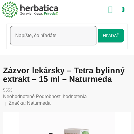
Prejsť
NÁKU
na
obsah
KOŠÍK
HĽADAŤ
Zázvor lekársky – Tetra bylinný
extrakt – 15 ml – Naturmeda
5553
Priemerné
Neohodnotené
Podrobnosti hodnotenia
hodnotenie
Značka:
Naturmeda
produktu
je
0,0
z