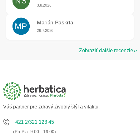
NS
Hodnotenie obchodu je 5 z 5 hviezdičiek.
3.8.2026
Marián Paskrta
MP
Hodnotenie obchodu je 5 z 5 hviezdičiek.
29.7.2026
Zobraziť ďalšie recenzie
Z
á
p
ä
t
i
e
Váš partner pre zdravý životný štýl a vitalitu.
+421 2/321 123 45