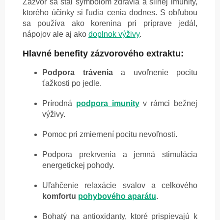
Zázvor sa stal symbolom zdravia a silnej imunity,
ktorého účinky si ľudia cenia dodnes. S obľubou
sa používa ako korenina pri príprave jedál,
nápojov ale aj ako
doplnok výživy
.
Hlavné benefity zázvorového extraktu:
Podpora trávenia
a uvoľnenie pocitu
ťažkosti po jedle.
Prírodná
podpora imunity
v rámci bežnej
výživy.
Pomoc pri zmiernení pocitu nevoľnosti.
Podpora prekrvenia a jemná stimulácia
energetickej pohody.
Uľahčenie relaxácie svalov a celkového
komfortu
pohybového aparátu
.
Bohatý na antioxidanty, ktoré prispievajú k