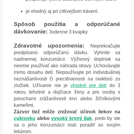
je vhodný aj pri citlivejšom trávení.
Spôsob použitia a odporúčané
dávkovanie:
3xdenne 3 kvapky
Zdravotné upozornenia:
Neprekračujte
predpísanú odporúčanú dávku. Vyhnite sa
nadmernej konzumácii. Výživový doplnok sa
nesmie používať ako náhrada stravy. Uchovávajte
mimo dosahu detí. Nepoužívajte pri individuálnej
neznášanlivosti či precitlivenosti na niektorú zo
zložiek. Užívanie nie je
vhodné pre deti
do 3
rokov, tehotné a dojčiace ženy a pre osoby s
poruchami zrážanlivosti krvi alebo žlčníkovými
kameňmi.
Zázvor tiež môže znižovať účinok liekov na
cukrovku
alebo
vysoký krvný tlak
, preto by ste
sa o jeho konzumácii mali poradiť so svojím
lekárom.