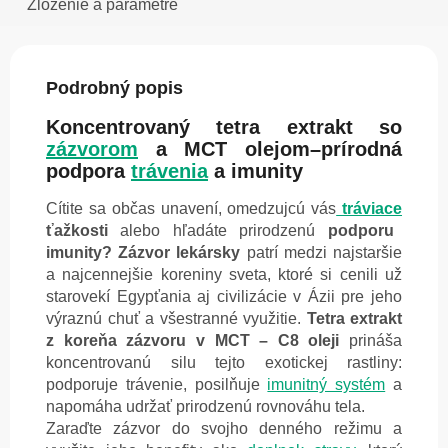
Zloženie a parametre
Podrobný popis
Koncentrovaný tetra extrakt so
zázvorom
a MCT olejom–prírodná
podpora
trávenia
a imunity
Cítite sa občas unavení, omedzujcú vás
tráviace
ťažkosti
alebo hľadáte prirodzenú
podporu
imunity?
Zázvor lekársky
patrí medzi najstaršie
a najcennejšie koreniny sveta, ktoré si cenili už
starovekí Egypťania aj civilizácie v Ázii pre jeho
výraznú chuť a všestranné využitie.
Tetra extrakt
z koreňa zázvoru v MCT – C8 oleji
prináša
koncentrovanú silu tejto exotickej rastliny:
podporuje trávenie, posilňuje
imunitný systém
a
napomáha udržať prirodzenú rovnováhu tela.
Zaraďte zázvor do svojho denného režimu a