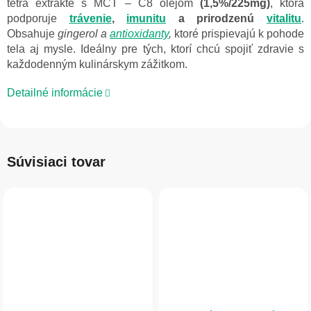
tetra extrakte s MCT – C8 olejom
(1,5%/225mg)
, ktorá
podporuje
trávenie
,
imunitu
a prirodzenú
vitalitu
.
Obsahuje
gingerol a
antioxidanty
,
ktoré prispievajú k pohode
tela aj mysle. Ideálny pre tých, ktorí chcú spojiť zdravie s
každodenným kulinárskym zážitkom.
Detailné informácie
Súvisiaci tovar