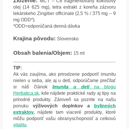
Zloženie:
MCT – C8 fragmentovaný kokosový
olej (14 625 mg), tetra extrakt z koreňa zázvoru
lekárskeho Zingiber officinale (2,5 % / 375 mg – 9
mg ODD*).
*ODD=odporúčaná denná dávka
Krajina pôvodu:
Slovensko
Obsah balenia/Objem:
15 ml
TIP:
Ak vás zaujíma, ako prirodzene podporiť imunitu
nielen u seba, ale aj u detí, odporúčame prečítať
si náš článok
Imunita u detí
na blogu
Herbatica.sk
, kde nájdete praktické rady aj tipy na
prírodné produkty.
Zároveň sa pozrite na našu
ponuku
výživových doplnkov a
bylinných
extraktov
,
nájdete tam viaceré produkty, ktoré
môžu podporiť vašu obranyschopnosť a celkovú
vitalitu
.