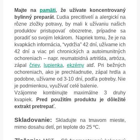
Majte na
pamäti
, že užívate koncentrovaný
bylinný preparát
. Ľudia precitlivelí a alergickí na
rôzne zložky potravy, by mali k užívaniu našich
produktov pristupovať obozretne, prípadne sa
poradiť so svojim lekárom. Napriek tomu, že je na
kvapkách informácia, “vydržia” 42 dní, užívame ich
42 dní a viac pri chronických a autoimunitných
ochoreniach – napr. reumatoidná artritída, artróza,
zápal
čriev
,
lupienka
,
ekzémy
atď. Pri bežných
ochoreniach, ako je prechladnutie, zápal hrdla a
podobne, užívame od 3-10 dní, podľa potreby. Nie
je podmienkou, využívať celé balenie.
Vzájomne kombinujte maximálne 3 druhy
kvapiek.
Pred použitím produktu je dôležité
extrakt pretrepať.
Skladovanie:
Skladujte na tmavom mieste,
mimo dosahu detí, pri teplote do 25 ºC.