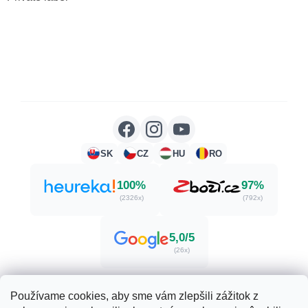
SK
CZ
HU
RO
100%
97%
(2326x)
(792x)
5,0/5
(26x)
Používame cookies, aby sme vám zlepšili zážitok z