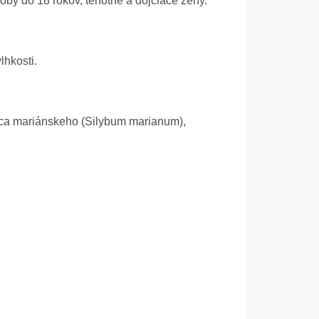
soby do 18 rokov, tehotné a dojčiace ženy.
lhkosti.
reca mariánskeho (Silybum marianum),