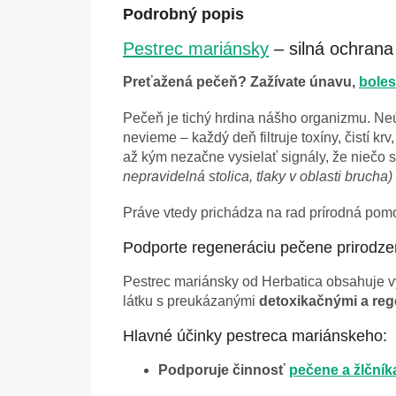
Podrobný popis
Pestrec mariánsky
– silná ochrana
Preťažená pečeň? Zažívate únavu,
boles
Pečeň je tichý hrdina nášho organizmu. Neún
nevieme – každý deň filtruje toxíny, čistí k
až kým nezačne vysielať signály, že niečo s
nepravidelná stolica, tlaky v oblasti brucha)
Práve vtedy prichádza na rad prírodná pomo
Podporte regeneráciu pečene prirodz
Pestrec mariánsky od Herbatica obsahuje vy
látku s preukázanými
detoxikačnými a re
Hlavné účinky pestreca mariánskeho:
Podporuje činnosť
pečene a žlčník