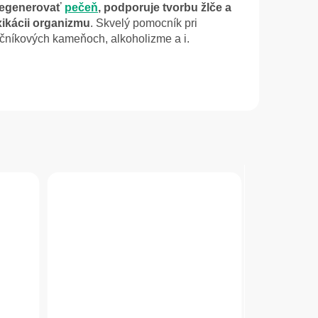
regenerovať
pečeň
, podporuje tvorbu žlče a
xikácii organizmu
. Skvelý pomocník pri
čníkových kameňoch, alkoholizme a i.