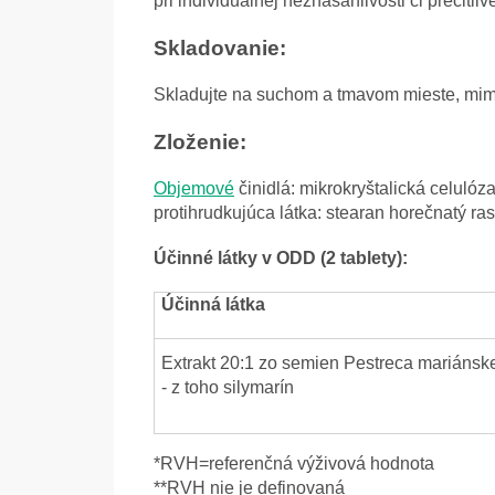
pri individuálnej neznášanlivosti či precitli
Skladovanie:
Skladujte na suchom a tmavom mieste, mimo 
Zloženie:
Objemové
činidlá: mikrokryštalická celuló
protihrudkujúca látka: stearan horečnatý ra
Účinné látky v ODD (2 tablety):
Účinná látka
Extrakt 20:1 zo semien Pestreca mariánsk
- z toho silymarín
*RVH=referenčná výživová hodnota
**RVH nie je definovaná