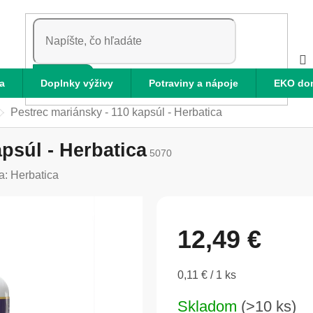
HĽADAŤ
a
Doplnky výživy
Potraviny a nápoje
EKO do
Pestrec mariánsky - 110 kapsúl - Herbatica
psúl - Herbatica
5070
a:
Herbatica
12,49 €
Jednotková
0,11 € / 1 ks
cena:
Skladom
(>10 ks)