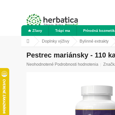
Prejsť
na
obsah
🔥 Zľavy
Trápi ma
Prírodná kozmetik
Doplnky výživy
Bylinné extrakty
Domov
Pestrec mariánsky - 110 ka
Priemerné
Neohodnotené
Podrobnosti hodnotenia
Značk
hodnotenie
produktu
je
0,0
z
5
hviezdičiek.