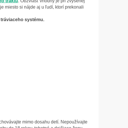
ho traktu
. Obzvlášť vhodný je pri zvýšenej
iesto si nájde aj u ľudí, ktorí prekonali
 tráviaceho systému.
chovávajte mimo dosahu detí. Nepoužívajte