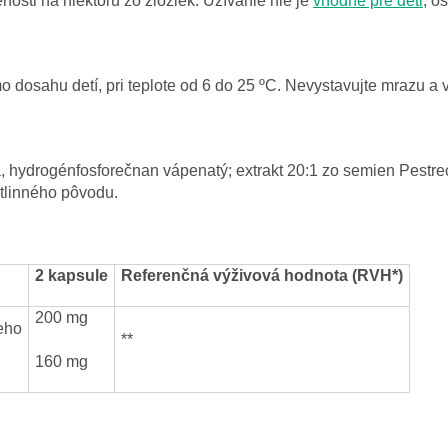
venosti na niektorú zo zložiek. Užívanie nie je
vhodné pre deti
, o
dosahu detí, pri teplote od 6 do 25 ºC. Nevystavujte mrazu a v
za, hydrogénfosforečnan vápenatý; extrakt 20:1 zo semien Pest
stlinného pôvodu.
2 kapsule
Referenčná výživová hodnota (RVH*)
200 mg
eho
**
160 mg