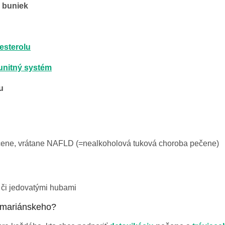
 buniek
esterolu
unitný systém
u
čene, vrátane NAFLD (=nealkoholová tuková choroba pečene)
 či jedovatými hubami
a mariánskeho?