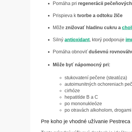
Pomáha pri
regenerácii pečeňových
Prispieva k
tvorbe a odtoku žlče
Môže
znižovať hladinu cukru a
chol
Silný
antioxidant
, ktorý podporuje
im
Pomáha obnoviť
duševnú rovnováh
Môže byť nápomocný pri:
stukovatení pečene (steatóza)
autoimunitných ochoreniach pe
cirhóze
hepatitíde B a C
po mononukleóze
po otravách alkoholom, drogami
Pre koho je vhodné užívanie Pestrec