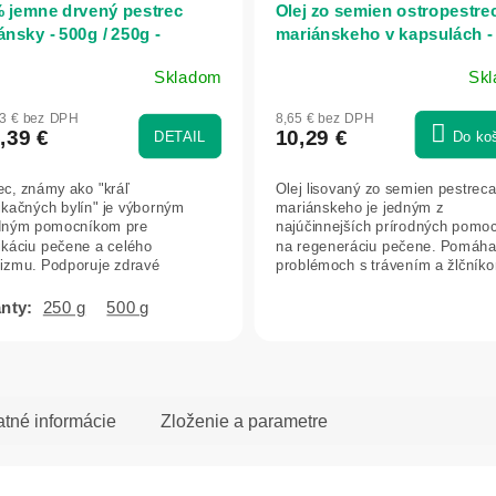
 jemne drvený pestrec
Olej zo semien ostropestre
ánsky - 500g / 250g -
mariánskeho v kapsulách -
atica
kapsúl - Herbatica
Skladom
Sk
merné
Priemerné
otenie
hodnotenie
53 € bez DPH
8,65 € bez DPH
uktu
produktu
,39 €
10,29 €
DETAIL
Do ko
je
5,0
ec, známy ako "kráľ
Olej lisovaný zo semien pestrec
z
ikačných bylín" je výborným
mariánskeho je jedným z
5
dným pomocníkom pre
najúčinnejších prírodných pomo
dičiek.
hviezdičiek.
ikáciu pečene a celého
na regeneráciu pečene. Pomáha 
izmu. Podporuje zdravé
problémoch s trávením a žlčník
nie, regeneráciu pečeňových...
Pestrec...
250 g
500 g
atné informácie
Zloženie a parametre