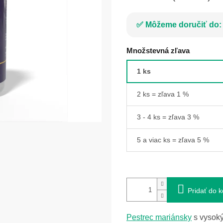
Môžeme doručiť do:
Množstevná zľava
1 ks
2 ks = zľava 1 %
3 - 4 ks = zľava 3 %
5 a viac ks = zľava 5 %
Pridať do k
Pestrec mariánsky
s vysoký