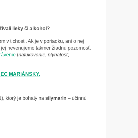
vali lieky či alkohol?
v tichosti. Ak je v poriadku, ani o nej
čša jej nevenujeme takmer žiadnu pozornosť,
trávenie
(
nafukovanie, plynatosť,
EC MARIÁNSKY.
), ktorý je bohatý na
silymarín
– účinnú