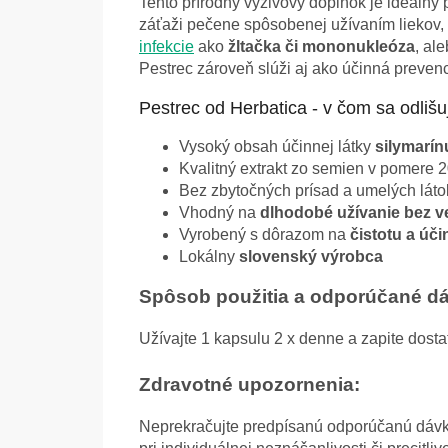
Tento prírodný výživový doplnok je ideálny
záťaži pečene spôsobenej užívaním liekov, 
infekcie
ako
žltačka či mononukleóza
, al
Pestrec zároveň slúži aj ako účinná preven
Pestrec od Herbatica - v čom sa odlišu
Vysoký obsah účinnej látky
silymarín
Kvalitný extrakt zo semien v pomere 2
Bez zbytočných prísad a umelých láto
Vhodný na
dlhodobé užívanie bez v
Vyrobený s dôrazom na
čistotu a úč
Lokálny
slovenský výrobca
Spôsob použitia a odporúčané d
Užívajte 1 kapsulu 2 x denne a zapite do
Zdravotné upozornenia:
Neprekračujte predpísanú odporúčanú dávk