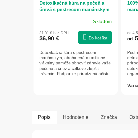
Detoxikačná kúra na pečeň a
100%
črevá s pestrecom mariánskym
mari
a silou dvoch vláknin, 600g -
Herb
Skladom
Herbatica
Priemerné
Prie
hodnotenie
hodn
31,01 € bez DPH
od 4,
produktu
prod
36,90 €
5
Do košíka
od
je
je
5,0
5,0
Detoxikačná kúra s pestrecom
Pestr
z
z
mariánskym, obohatená o rastlinné
detox
5
5
vlákniny pomôže obnoviť zdravie vašej
príro
hviezdičiek.
hviez
pečene a čriev a celkovo zlepšiť
detox
trávenie. Podporuje prirodzenú očistu
organ
tela...
tráve
Popis
Hodnotenie
Značka
Ost