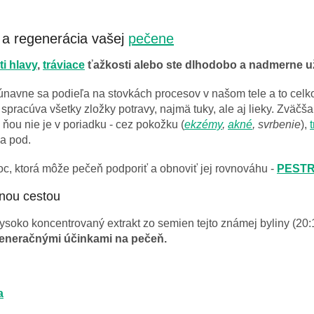
 a regenerácia vašej
pečene
ti hlavy
,
tráviace
ťažkosti alebo ste dlhodobo a nadmerne uží
avne sa podieľa na stovkách procesov v našom tele a to celkom 
rv, spracúva všetky zložky potravy, najmä tuky, ale aj lieky. Zvä
 ňou nie je v poriadku - cez pokožku (
ekzémy
,
akné
, svrbenie
),
a pod.
c, ktorá môže pečeň podporiť a obnoviť jej rovnováhu -
PESTR
enou cestou
soko koncentrovaný extrakt zo semien tejto známej byliny (20:1
generačnými účinkami na pečeň.
a