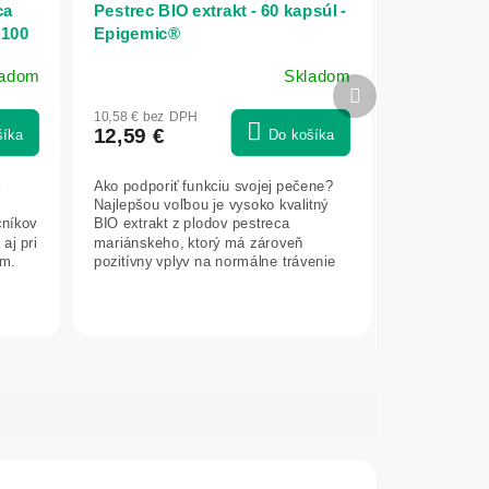
ca
Pestrec BIO extrakt - 60 kapsúl -
 100
Epigemic®
ladom
Skladom
Ďalší
produkt
10,58 € bez DPH
12,59 €
šíka
Do košíka
a
Ako podporiť funkciu svojej pečene?
Najlepšou voľbou je vysoko kvalitný
cníkov
BIO extrakt z plodov pestreca
aj pri
mariánskeho, ktorý má zároveň
om.
pozitívny vplyv na normálne trávenie
a...