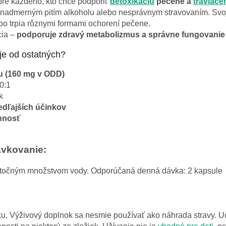
 pre každého, kto chce podporiť
detoxikáciu
pečene a
tráviace
nadmerným pitím alkoholu alebo nesprávnym stravovaním. Svoje m
ebo trpia rôznymi formami ochorení pečene.
cia –
podporuje zdravý metabolizmus a správne fungovanie
je od ostatných?
u (160 mg v ODD)
0:1
k
edľajších účinkov
innosť
ávkovanie:
statočným množstvom vody. Odporúčaná denná dávka: 2 kapsule
u. Výživový doplnok sa nesmie používať ako náhrada stravy. U