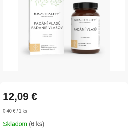
5
hviezdičiek.
12,09 €
Jednotková
0,40 € / 1 ks
cena:
Skladom
(6 ks)