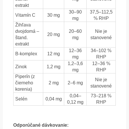
extrakt
30–90
37,5–112,5
Vitamín C
30 mg
mg
% RHP
Žihľava
dvojdomá –
20–60
Nie je
20 mg
štand.
mg
stanovené
extrakt
12–36
34–102 %
B-komplex
12 mg
mg
RHP
1,2–3,6
12–36 %
Zinok
1,2 mg
mg
RHP
Piperín (z
Nie je
čierneho
2 mg
2–6 mg
stanovené
korenia)
0,04–
73–218 %
Selén
0,04 mg
0,12 mg
RHP
Odporúčané dávkovanie: