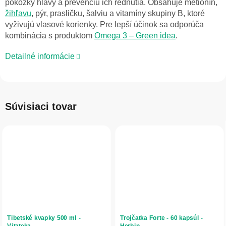
pokožky hlavy a prevenciu ich rednutia. Obsahuje metionín,
žihľavu
, pýr, prasličku, šalviu a vitamíny skupiny B, ktoré
vyživujú vlasové korienky. Pre lepší účinok sa odporúča
kombinácia s produktom
Omega 3 – Green idea
.
Detailné informácie
Súvisiaci tovar
Tibetské kvapky 500 ml -
Trojčatka Forte - 60 kapsúl -
Vitateka
Herbin