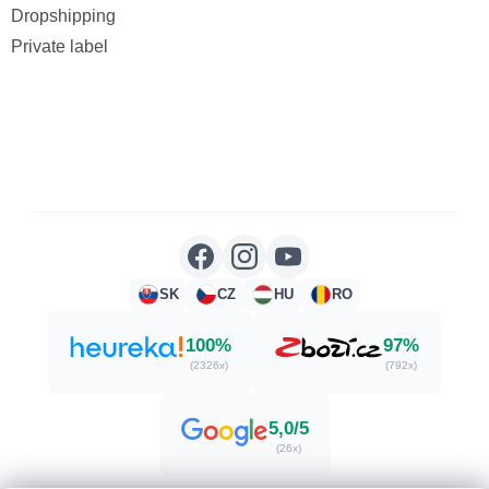
Dropshipping
Private label
SK
CZ
HU
RO
100%
97%
(2326x)
(792x)
5,0/5
(26x)