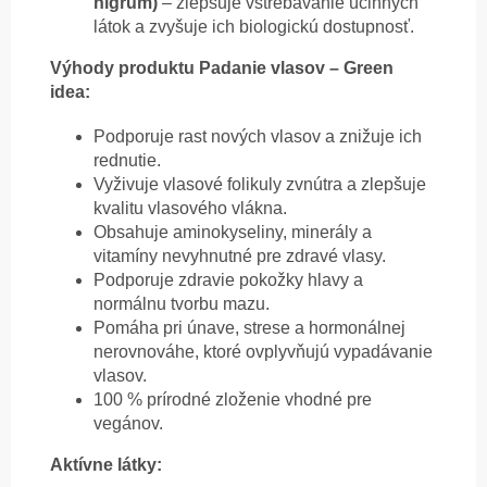
nigrum)
– zlepšuje vstrebávanie účinných
látok a zvyšuje ich biologickú dostupnosť.
Výhody produktu Padanie vlasov – Green
idea:
Podporuje rast nových vlasov a znižuje ich
rednutie.
Vyživuje vlasové folikuly zvnútra a zlepšuje
kvalitu vlasového vlákna.
Obsahuje aminokyseliny, minerály a
vitamíny nevyhnutné pre zdravé vlasy.
Podporuje zdravie pokožky hlavy a
normálnu tvorbu mazu.
Pomáha pri únave, strese a hormonálnej
nerovnováhe, ktoré ovplyvňujú vypadávanie
vlasov.
100 % prírodné zloženie vhodné pre
vegánov.
Aktívne látky: