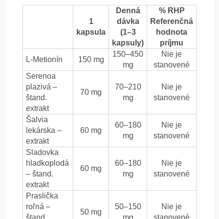
Denná
% RHP
1
dávka
Referenčná
kapsula
(1–3
hodnota
kapsuly)
príjmu
150–450
Nie je
L-Metionín
150 mg
mg
stanovené
Serenoa
plazivá –
70–210
Nie je
70 mg
štand.
mg
stanovené
extrakt
Šalvia
60–180
Nie je
lekárska –
60 mg
mg
stanovené
extrakt
Sladovka
hladkoplodá
60–180
Nie je
60 mg
– štand.
mg
stanovené
extrakt
Praslička
roľná –
50–150
Nie je
50 mg
štand.
mg
stanovené