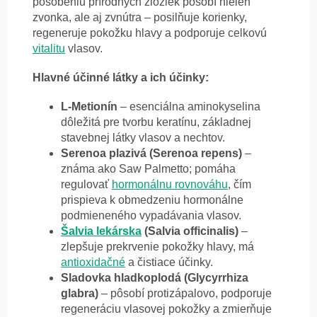
pôsobeniu prírodných zložiek pôsobí nielen
zvonka, ale aj zvnútra – posilňuje korienky,
regeneruje pokožku hlavy a podporuje celkovú
vitalitu
vlasov.
Hlavné účinné látky a ich účinky:
L-Metionín
– esenciálna aminokyselina
dôležitá pre tvorbu keratínu, základnej
stavebnej látky vlasov a nechtov.
Serenoa plazivá (Serenoa repens)
–
známa ako Saw Palmetto; pomáha
regulovať
hormonálnu rovnováhu
, čím
prispieva k obmedzeniu hormonálne
podmieneného vypadávania vlasov.
Šalvia lekárska
(Salvia officinalis)
–
zlepšuje prekrvenie pokožky hlavy, má
antioxidačné
a čistiace účinky.
Sladovka hladkoplodá (Glycyrrhiza
glabra)
– pôsobí protizápalovo, podporuje
regeneráciu vlasovej pokožky a zmierňuje