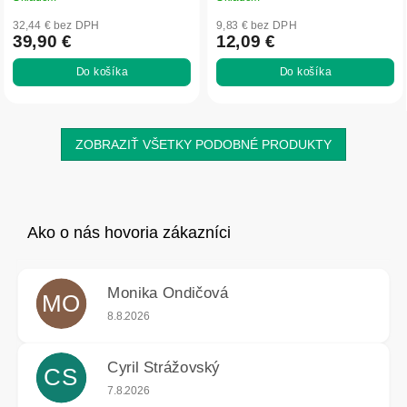
32,44 € bez DPH
9,83 € bez DPH
39,90 €
12,09 €
Do košíka
Do košíka
ZOBRAZIŤ VŠETKY PODOBNÉ PRODUKTY
Monika Ondičová
MO
Hodnotenie obchodu je 5 z 5 hviezdičiek.
8.8.2026
Cyril Strážovský
CS
Hodnotenie obchodu je 5 z 5 hviezdičiek.
7.8.2026