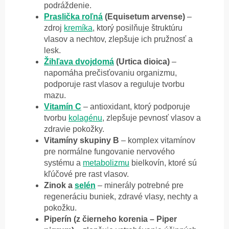
podráždenie.
Praslička roľná
(Equisetum arvense)
–
zdroj
kremíka
, ktorý posilňuje štruktúru
vlasov a nechtov, zlepšuje ich pružnosť a
lesk.
Žihľava dvojdomá
(Urtica dioica)
–
napomáha prečisťovaniu organizmu,
podporuje rast vlasov a reguluje tvorbu
mazu.
Vitamín C
– antioxidant, ktorý podporuje
tvorbu
kolagénu
, zlepšuje pevnosť vlasov a
zdravie pokožky.
Vitamíny skupiny B
– komplex vitamínov
pre normálne fungovanie nervového
systému a
metabolizmu
bielkovín, ktoré sú
kľúčové pre rast vlasov.
Zinok a
selén
– minerály potrebné pre
regeneráciu buniek, zdravé vlasy, nechty a
pokožku.
Piperín (z čierneho korenia – Piper