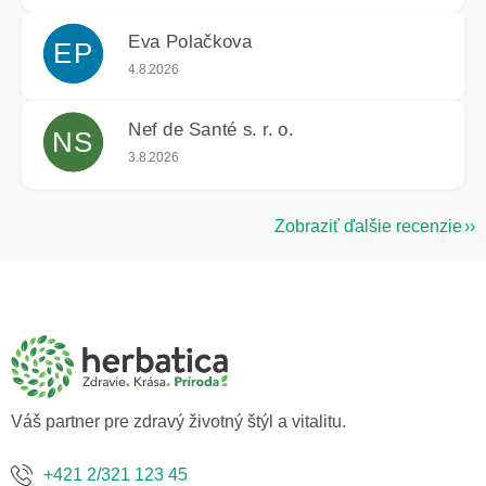
Eva Polačkova
EP
Hodnotenie obchodu je 5 z 5 hviezdičiek.
4.8.2026
Nef de Santé s. r. o.
NS
Hodnotenie obchodu je 5 z 5 hviezdičiek.
3.8.2026
Zobraziť ďalšie recenzie
Z
á
p
ä
t
i
e
Váš partner pre zdravý životný štýl a vitalitu.
+421 2/321 123 45