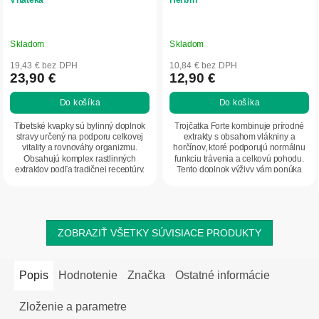
Skladom
Skladom
19,43 € bez DPH
10,84 € bez DPH
23,90 €
12,90 €
Do košíka
Do košíka
Tibetské kvapky sú bylinný doplnok
Trojčatka Forte kombinuje prírodné
stravy určený na podporu celkovej
extrakty s obsahom vlákniny a
vitality a rovnováhy organizmu.
horčínov, ktoré podporujú normálnu
Obsahujú komplex rastlinných
funkciu trávenia a celkovú pohodu.
extraktov podľa tradičnej receptúry.
Tento doplnok výživy vám ponúka
Vhodné na...
skvelé...
ZOBRAZIŤ VŠETKY SÚVISIACE PRODUKTY
Popis
Hodnotenie
Značka
Ostatné informácie
Zloženie a parametre