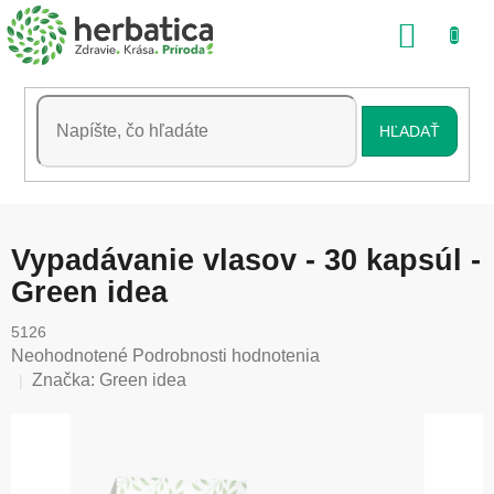
Prejsť
NÁKU
na
obsah
KOŠÍK
HĽADAŤ
Vypadávanie vlasov - 30 kapsúl -
Green idea
5126
Priemerné
Neohodnotené
Podrobnosti hodnotenia
hodnotenie
Značka:
Green idea
produktu
je
0,0
z