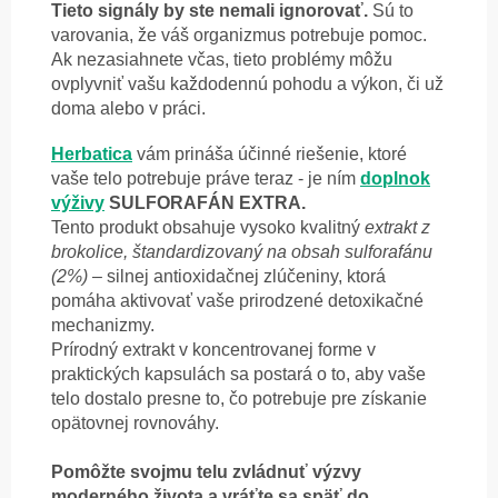
Tieto signály by ste nemali ignorovať.
Sú to
varovania, že váš organizmus potrebuje pomoc.
Ak nezasiahnete včas, tieto problémy môžu
ovplyvniť vašu každodennú pohodu a výkon, či už
doma alebo v práci.
Herbatica
vám prináša účinné riešenie, ktoré
vaše telo potrebuje práve teraz - je ním
doplnok
výživy
SULFORAFÁN EXTRA.
Tento produkt obsahuje vysoko kvalitný
extrakt z
brokolice, štandardizovaný na obsah sulforafánu
(2%)
– silnej antioxidačnej zlúčeniny, ktorá
pomáha aktivovať vaše prirodzené detoxikačné
mechanizmy.
Prírodný extrakt v koncentrovanej forme v
praktických kapsulách sa postará o to, aby vaše
telo dostalo presne to, čo potrebuje pre získanie
opätovnej rovnováhy.
Pomôžte svojmu telu zvládnuť výzvy
moderného života a vráťte sa späť do