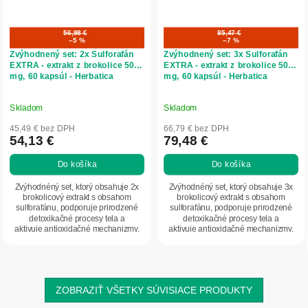
56,98 €
85,47 €
–5 %
–7 %
Zvýhodnený set: 2x Sulforafán
Zvýhodnený set: 3x Sulforafán
EXTRA - extrakt z brokolice 500
EXTRA - extrakt z brokolice 500
mg, 60 kapsúl - Herbatica
mg, 60 kapsúl - Herbatica
Skladom
Skladom
45,49 € bez DPH
66,79 € bez DPH
54,13 €
79,48 €
Do košíka
Do košíka
Zvýhodnéný set, ktorý obsahuje 2x
Zvýhodnéný set, ktorý obsahuje 3x
brokolicový extrakt s obsahom
brokolicový extrakt s obsahom
sulforafánu, podporuje prirodzené
sulforafánu, podporuje prirodzené
detoxikačné procesy tela a
detoxikačné procesy tela a
aktivuje antioxidačné mechanizmy.
aktivuje antioxidačné mechanizmy.
Je ideálnym...
Je ideálnym...
ZOBRAZIŤ VŠETKY SÚVISIACE PRODUKTY