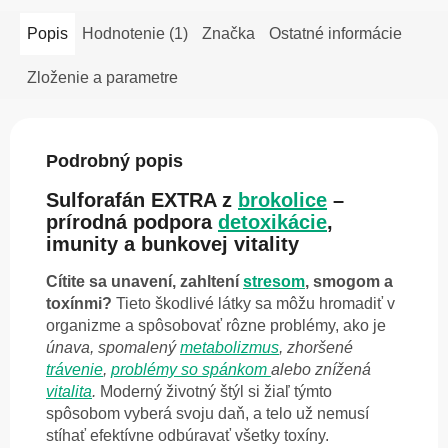
Popis
Hodnotenie (1)
Značka
Ostatné informácie
Zloženie a parametre
Podrobný popis
Sulforafán EXTRA z
brokolice
–
prírodná podpora
detoxikácie
,
imunity a bunkovej vitality
Cítite sa unavení, zahltení
stresom
, smogom a
toxínmi?
Tieto škodlivé látky sa môžu hromadiť v
organizme a spôsobovať rôzne problémy, ako je
únava, spomalený
metabolizmus
, zhoršené
trávenie
,
problémy so spánkom
alebo znížená
vitalita
.
Moderný životný štýl si žiaľ týmto
spôsobom vyberá svoju daň, a telo už nemusí
stíhať efektívne odbúravať všetky toxíny.