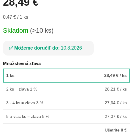
28,49 €
Jednotková
0,47 € / 1 ks
cena:
Skladom
(>10 ks)
Môžeme doručiť do:
10.8.2026
Množstevná zľava
1 ks
28,49 €
/ ks
2 ks = zľava 1 %
28,21 €
/ ks
3 - 4 ks = zľava 3 %
27,64 €
/ ks
5 a viac ks = zľava 5 %
27,07 €
/ ks
Ušetríte
0 €