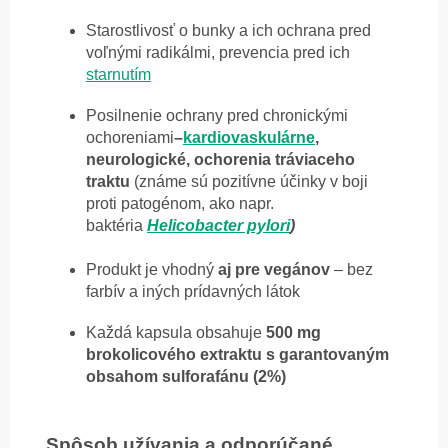
Starostlivosť o bunky a ich ochrana pred
voľnými radikálmi, prevencia pred ich
starnutím
Posilnenie ochrany pred chronickými
ochoreniami
–
kardiovaskulárne
,
neurologické, ochorenia tráviaceho
traktu
(známe sú pozitívne účinky v boji
proti patogénom, ako napr.
baktéria
Helicobacter pylori
)
Produkt je vhodný
aj pre vegánov
– bez
farbív a iných prídavných látok
Každá kapsula obsahuje
500 mg
brokolicového extraktu s garantovaným
obsahom sulforafánu (2%)
Spôsob užívania a odporúčané