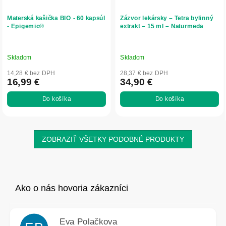
Materská kašička BIO - 60 kapsúl
Zázvor lekársky – Tetra bylinný
- Epigemic®
extrakt – 15 ml – Naturmeda
Skladom
Skladom
14,28 € bez DPH
28,37 € bez DPH
16,99 €
34,90 €
Do košíka
Do košíka
ZOBRAZIŤ VŠETKY PODOBNÉ PRODUKTY
Eva Polačkova