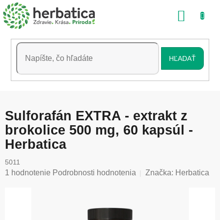
Prejsť
NÁKU
na
obsah
KOŠÍK
HĽADAŤ
Sulforafán EXTRA - extrakt z
brokolice 500 mg, 60 kapsúl -
Herbatica
5011
Priemerné
1 hodnotenie
Podrobnosti hodnotenia
Značka:
Herbatica
hodnotenie
produktu
je
5,0