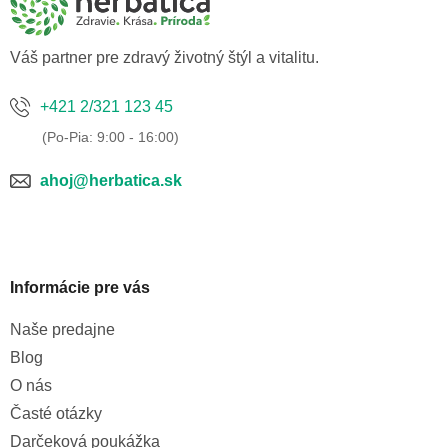
t
i
e
Váš partner pre zdravý životný štýl a vitalitu.
+421 2/321 123 45
ahoj@herbatica.sk
Informácie pre vás
Naše predajne
Blog
O nás
Časté otázky
Darčeková poukážka