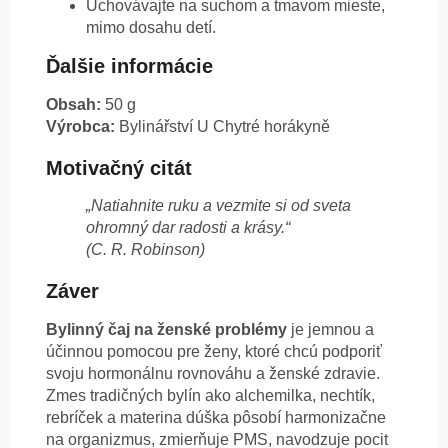
Uchovávajte na suchom a tmavom mieste,
mimo dosahu detí.
Ďalšie informácie
Obsah:
50 g
Výrobca:
Bylinářství U Chytré horákyně
Motivačný citát
„Natiahnite ruku a vezmite si od sveta
ohromný dar radosti a krásy.“
(C. R. Robinson)
Záver
Bylinný čaj na ženské problémy
je jemnou a
účinnou pomocou pre ženy, ktoré chcú podporiť
svoju hormonálnu rovnováhu a ženské zdravie.
Zmes tradičných bylín ako alchemilka, nechtík,
rebríček a materina dúška pôsobí harmonizačne
na organizmus, zmierňuje PMS, navodzuje pocit