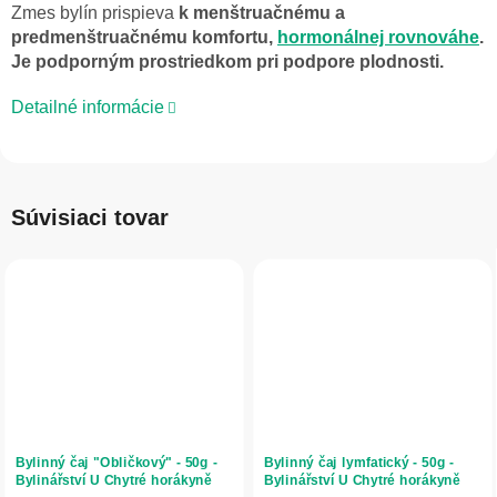
Zmes bylín prispieva
k menštruačnému a
predmenštruačnému
komfortu,
hormonálnej rovnováhe
.
Je podporným prostriedkom pri podpore plodnosti.
Detailné informácie
Súvisiaci tovar
Bylinný čaj "Obličkový" - 50g -
Bylinný čaj lymfatický - 50g -
Bylinářství U Chytré horákyně
Bylinářství U Chytré horákyně