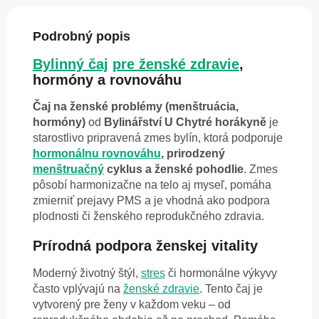
Podrobný popis
Bylinný čaj
pre ženské zdravie
,
hormóny a rovnováhu
Čaj na ženské problémy (menštruácia,
hormóny)
od
Bylinářství U Chytré horákyně
je
starostlivo pripravená zmes bylín, ktorá podporuje
hormonálnu rovnováhu
, prirodzený
menštruačný
cyklus a ženské pohodlie
. Zmes
pôsobí harmonizačne na telo aj myseľ, pomáha
zmierniť prejavy PMS a je vhodná ako podpora
plodnosti či ženského reprodukčného zdravia.
Prírodná podpora ženskej vitality
Moderný životný štýl,
stres
či hormonálne výkyvy
často vplývajú na
ženské zdravie
. Tento čaj je
vytvorený pre ženy v každom veku – od