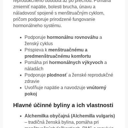
reprodukčného obdobia až po prechod. Pomáha
zmierniť napätie, bolesti brucha, únavu a
náladovosť spojené s menštruačným cyklom,
pričom podporuje prirodzené fungovanie
hormonálneho systému.
Podporuje
hormonálnu rovnováhu
a
ženský cyklus
Prispieva k
menštruačnému a
predmenštruačnému komfortu
Pomáha pri
hormonálnych výkyvoch
a
náladách
Podporuje
plodnosť
a ženské reprodukčné
zdravie
Uvoľňuje napätie a navodzuje
vnútorný
pokoj
Hlavné účinné byliny a ich vlastnosti
Alchemilka obyčajná (Alchemilla vulgaris)
– tradičná ženská bylina, pomáha pri