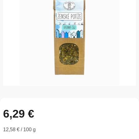
z
5
hviezdičiek.
6,29 €
Jednotková
12,58 € / 100 g
cena: