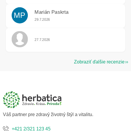
Marián Paskrta
MP
Hodnotenie obchodu je 5 z 5 hviezdičiek.
29.7.2026
Hodnotenie obchodu je 5 z 5 hviezdičiek.
27.7.2026
Zobraziť ďalšie recenzie
Z
á
p
ä
t
i
e
Váš partner pre zdravý životný štýl a vitalitu.
+421 2/321 123 45