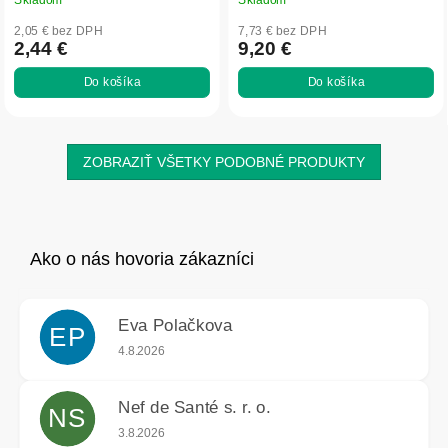
2,05 € bez DPH
7,73 € bez DPH
2,44 €
9,20 €
Do košíka
Do košíka
ZOBRAZIŤ VŠETKY PODOBNÉ PRODUKTY
Eva Polačkova
EP
Hodnotenie obchodu je 5 z 5 hviezdičiek.
4.8.2026
Nef de Santé s. r. o.
NS
Hodnotenie obchodu je 5 z 5 hviezdičiek.
3.8.2026