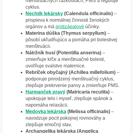
menštruačných ťažkostiach, PMS a reguluje
cyklus.
Nechtík lekársky
(Calendula officinalis)
–
prispieva k normálnej činnosti ženských
orgánov a má
protizápalové
účinky.
Materina dúška (Thymus serpyllum)
–
pôsobí ukľudňujúco a pomáha pri bolestivej
menštruácii.
Nátržník husí (Potentilla anserina)
–
zmierňuje kŕče a menštruačné bolesti,
uvoľňuje svalstvo maternice.
Rebríček obyčajný (Achillea millefolium)
–
podporuje prirodzený menštruačný cyklus,
zlepšuje prekrvenie panvy a zmierňuje PMS.
Harmanček pravý
(Matricaria recutita)
–
upokojuje telo i myseľ, zlepšuje spánok a
napomáha relaxácii.
Medovka lekárska
(Melissa officinalis)
–
navodzuje pocit pokojnej rovnováhy a
zlepšuje emočný stav.
Archangelika lekárska (Angelica