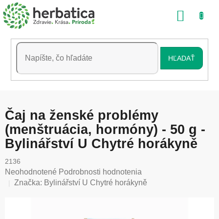
Prejsť
NÁKU
na
obsah
KOŠÍK
HĽADAŤ
Čaj na ženské problémy
(menštruácia, hormóny) - 50 g -
Bylinářství U Chytré horákyně
2136
Priemerné
Neohodnotené
Podrobnosti hodnotenia
hodnotenie
Značka:
Bylinářství U Chytré horákyně
produktu
je
0,0