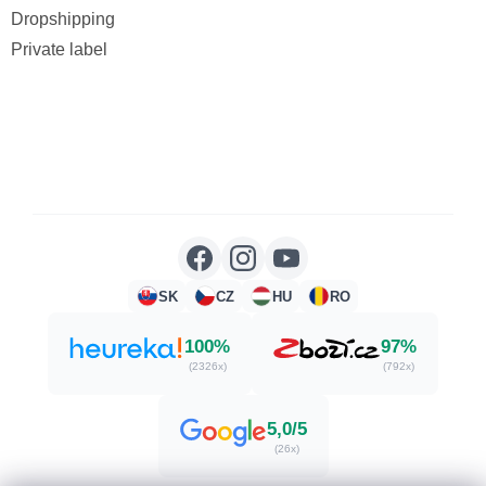
Dropshipping
Private label
SK
CZ
HU
RO
100%
97%
(2326x)
(792x)
5,0/5
(26x)