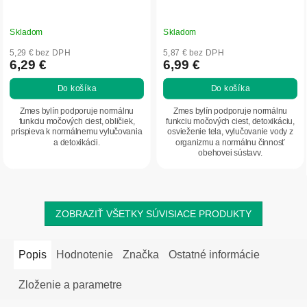
Skladom
Skladom
5,29 € bez DPH
5,87 € bez DPH
6,29 €
6,99 €
Do košíka
Do košíka
Zmes bylín podporuje normálnu
Zmes bylín podporuje normálnu
funkciu močových ciest, obličiek,
funkciu močových ciest, detoxikáciu,
prispieva k normálnemu vylučovania
osvieženie tela, vylučovanie vody z
a detoxikácii.
organizmu a normálnu činnosť
obehovej sústavy.
ZOBRAZIŤ VŠETKY SÚVISIACE PRODUKTY
Popis
Hodnotenie
Značka
Ostatné informácie
Zloženie a parametre