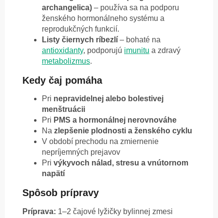
archangelica)
– používa sa na podporu
ženského hormonálneho systému a
reprodukčných funkcií.
Listy čiernych ríbezlí
– bohaté na
antioxidanty
, podporujú
imunitu
a zdravý
metabolizmus
.
Kedy čaj pomáha
Pri
nepravidelnej alebo bolestivej
menštruácii
Pri
PMS a hormonálnej nerovnováhe
Na
zlepšenie plodnosti a ženského cyklu
V období prechodu na zmiernenie
nepríjemných prejavov
Pri
výkyvoch nálad, stresu a vnútornom
napätí
Spôsob prípravy
Príprava:
1–2 čajové lyžičky bylinnej zmesi