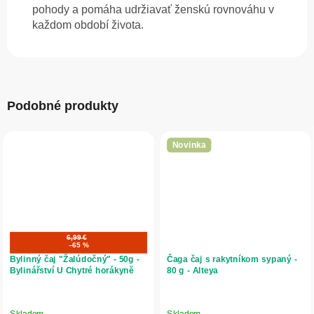
pohody a pomáha udržiavať ženskú rovnováhu v
každom období života.
Podobné produkty
Novinka
6,99 €
–65 %
Bylinný čaj "Žalúdočný" - 50g -
Čaga čaj s rakytníkom sypaný -
Bylinářství U Chytré horákyně
80 g - Alteya
Skladom
Skladom