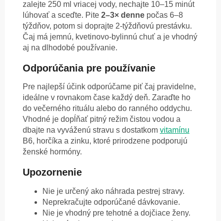
zalejte 250 ml vriacej vody, nechajte 10–15 minút
lúhovať a sceďte. Pite
2–3× denne
počas 6–8
týždňov, potom si doprajte 2-týždňovú prestávku.
Čaj má jemnú, kvetinovo-bylinnú chuť a je vhodný
aj na dlhodobé používanie.
Odporúčania pre používanie
Pre najlepší účink odporúčame piť čaj pravidelne,
ideálne v rovnakom čase každý deň. Zaraďte ho
do večerného rituálu alebo do ranného oddychu.
Vhodné je dopĺňať pitný režim čistou vodou a
dbajte na vyváženú stravu s dostatkom
vitamínu
B6, horčíka a zinku, ktoré prirodzene podporujú
ženské hormóny.
Upozornenie
Nie je určený ako náhrada pestrej stravy.
Neprekračujte odporúčané dávkovanie.
Nie je vhodný pre tehotné a dojčiace ženy.