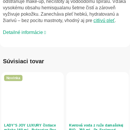
odstraňuje make-up, nečistoty aj vodoodolnú špirálu. Vďaka
vysokému obsahu hemisqualanu šetrne čistí a zároveň
vyživuje pokožku. Zanecháva pleť hebkú, hydratovanú a
žiarivú – bez pocitu mastnoty, vhodný aj pre
citlivú pleť
.
Detailné informácie
Súvisiaci tovar
Novinka
LADY’S JOY LUXURY čistiace
Kvetová voda z ruže damašskej
mlieko 160 ml - Bulgarian Rose
BIO - 250 ml - Dr. Feelgood