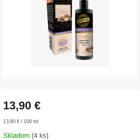
5
hviezdičiek.
13,90 €
Jednotková
13,90 € / 100 ml
cena:
Skladom
(4 ks)