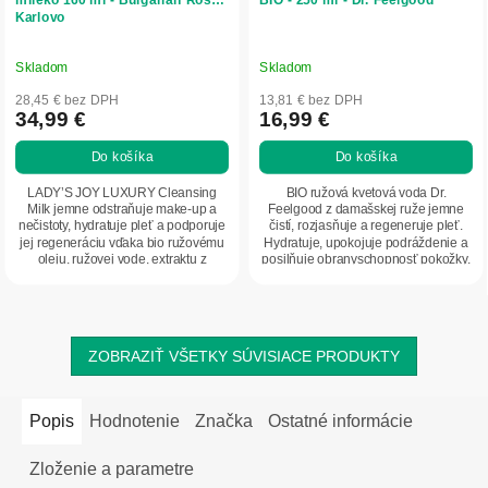
Karlovo
Skladom
Skladom
28,45 € bez DPH
13,81 € bez DPH
34,99 €
16,99 €
Do košíka
Do košíka
LADY’S JOY LUXURY Cleansing
BIO ružová kvetová voda Dr.
Milk jemne odstraňuje make-up a
Feelgood z damašskej ruže jemne
nečistoty, hydratuje pleť a podporuje
čistí, rozjasňuje a regeneruje pleť.
jej regeneráciu vďaka bio ružovému
Hydratuje, upokojuje podráždenie a
oleju, ružovej vode, extraktu z
posilňuje obranyschopnosť pokožky.
čiernej...
Má...
ZOBRAZIŤ VŠETKY SÚVISIACE PRODUKTY
Popis
Hodnotenie
Značka
Ostatné informácie
Zloženie a parametre