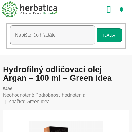
Prejsť
NÁKU
na
obsah
KOŠÍK
HĽADAŤ
Hydrofilný odličovací olej –
Argan – 100 ml – Green idea
5496
Priemerné
Neohodnotené
Podrobnosti hodnotenia
hodnotenie
Značka:
Green idea
produktu
je
0,0
z