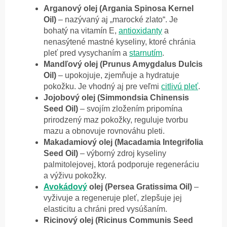
Arganový olej (Argania Spinosa Kernel
Oil)
– nazývaný aj „marocké zlato“. Je
bohatý na vitamín E,
antioxidanty
a
nenasýtené mastné kyseliny, ktoré chránia
pleť pred vysychaním a
starnutím
.
Mandľový olej (Prunus Amygdalus Dulcis
Oil)
– upokojuje, zjemňuje a hydratuje
pokožku. Je vhodný aj pre veľmi
citlivú pleť
.
Jojobový olej (Simmondsia Chinensis
Seed Oil)
– svojím zložením pripomína
prirodzený maz pokožky, reguluje tvorbu
mazu a obnovuje rovnováhu pleti.
Makadamiový olej (Macadamia Integrifolia
Seed Oil)
– výborný zdroj kyseliny
palmitolejovej, ktorá podporuje regeneráciu
a výživu pokožky.
Avokádový
olej (Persea Gratissima Oil)
–
vyživuje a regeneruje pleť, zlepšuje jej
elasticitu a chráni pred vysúšaním.
Ricinový olej (Ricinus Communis Seed