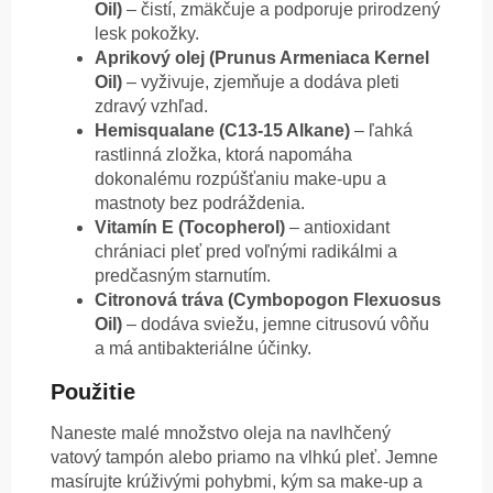
Oil)
– čistí, zmäkčuje a podporuje prirodzený
lesk pokožky.
Aprikový olej (Prunus Armeniaca Kernel
Oil)
– vyživuje, zjemňuje a dodáva pleti
zdravý vzhľad.
Hemisqualane (C13-15 Alkane)
– ľahká
rastlinná zložka, ktorá napomáha
dokonalému rozpúšťaniu make-upu a
mastnoty bez podráždenia.
Vitamín E (Tocopherol)
– antioxidant
chrániaci pleť pred voľnými radikálmi a
predčasným starnutím.
Citronová tráva (Cymbopogon Flexuosus
Oil)
– dodáva sviežu, jemne citrusovú vôňu
a má antibakteriálne účinky.
Použitie
Naneste malé množstvo oleja na navlhčený
vatový tampón alebo priamo na vlhkú pleť. Jemne
masírujte krúživými pohybmi, kým sa make-up a