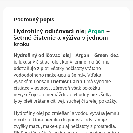
Podrobný popis
Hydrofilný odličovací olej
Argan
–
šetrné čistenie a výživa v jednom
kroku
Hydrofilný odličovací olej – Argan – Green idea
je luxusný čistiaci olej, ktorý jemne, no účinne
odstraňuje z pleti všetky nečistoty vrátane
vodoodolného make-upu a špirály. Vďaka
vysokému obsahu
hemisqualanu
má výborné
čistiace vlastnosti, zároveň však pokožku
nevysušuje ani nedráždi. Je vhodný pre všetky
typy pleti vrátane citlivej, suchej či zrelej pokožky.
Hydrofilný olej po zmiešaní s vodou vytvára jemnú
emulziu, ktorá preniká do pórov a odstraňuje
zvyšky mazu, make-upu aj nečistoty z prostredia.
Pleť zostáva čistá, hydratovaná a zamatovo hebká