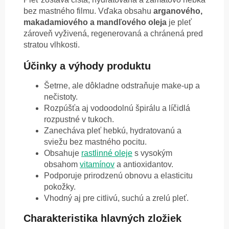
bez mastného filmu. Vďaka obsahu
arganového,
makadamiového a mandľového oleja
je pleť
zároveň vyživená, regenerovaná a chránená pred
stratou vlhkosti.
Účinky a výhody produktu
Šetrne, ale dôkladne odstraňuje make-up a
nečistoty.
Rozpúšťa aj vodoodolnú špirálu a líčidlá
rozpustné v tukoch.
Zanecháva pleť hebkú, hydratovanú a
sviežu bez mastného pocitu.
Obsahuje
rastlinné oleje
s vysokým
obsahom
vitamínov
a antioxidantov.
Podporuje prirodzenú obnovu a elasticitu
pokožky.
Vhodný aj pre citlivú, suchú a zrelú pleť.
Charakteristika hlavných zložiek