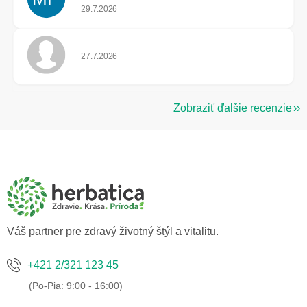
Hodnotenie obchodu je 5 z 5 hviezdičiek.
29.7.2026
Hodnotenie obchodu je 5 z 5 hviezdičiek.
27.7.2026
Zobraziť ďalšie recenzie
Z
á
p
ä
t
i
e
Váš partner pre zdravý životný štýl a vitalitu.
+421 2/321 123 45