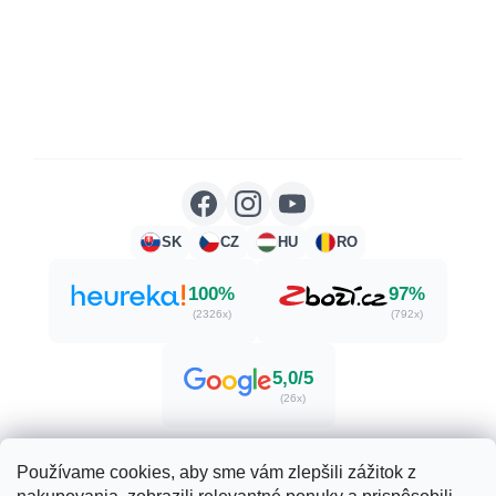
SK
CZ
HU
RO
100%
97%
(2326x)
(792x)
5,0/5
(26x)
Používame cookies, aby sme vám zlepšili zážitok z