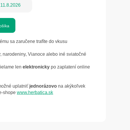
11.8.2026
ošíka
ému sa zaručene trafíte do vkusu
, narodeniny, Vianoce alebo iné sviatočné
ielame len
elektronicky
po zaplatení online
možné uplatniť
jednorázovo
na akýkoľvek
e-shope
www.herbatica.sk