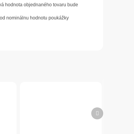
ová hodnota objednaného tovaru bude
l pod nominálnu hodnotu poukážky
Ďalší
produkt