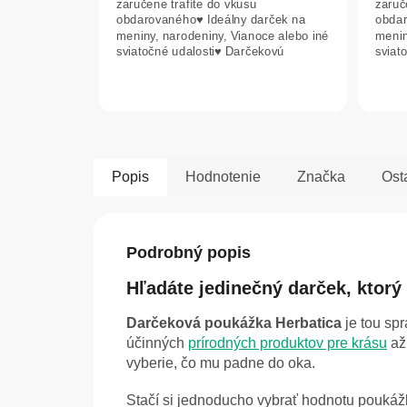
zaručene trafíte do vkusu
zaruč
obdarovaného♥ Ideálny darček na
obdar
meniny, narodeniny, Vianoce alebo iné
menin
sviatočné udalosti♥ Darčekovú
sviat
poukážku posielame...
pouká
Popis
Hodnotenie
Značka
Ost
Podrobný popis
Hľadáte jedinečný darček, ktorý
Darčeková poukážka Herbatica
je tou spr
účinných
prírodných produktov pre krásu
až
vyberie, čo mu padne do oka.
Stačí si jednoducho vybrať hodnotu poukážk