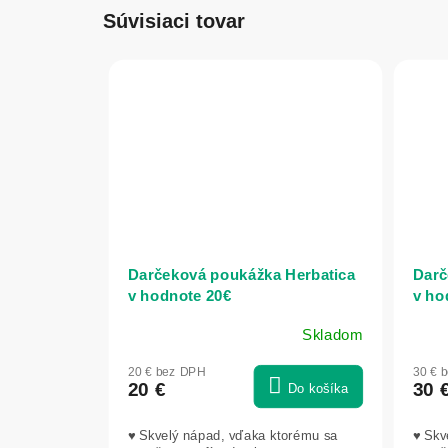
Súvisiaci tovar
Darčeková poukážka Herbatica
Darč
v hodnote 20€
v ho
Skladom
20 € bez DPH
30 € 
20 €
30 
Do košíka
♥ Skvelý nápad, vďaka ktorému sa
♥ Skv