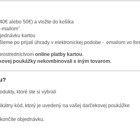
40€ alebo 50€) a vložte do košíka
e-mailom"
bjednávku kartou
eme po prijatí úhrady v elektronickej podobe - emailom vo f
prostredníctvom
online platby kartou
.
kovej poukážky nekombinovali s iným tovarom.
ku?
ukty, ktoré ste si vybrali
nikátny kód, ktorý je uvedený na vašej darčekovej poukážke
okončíte objednávku.