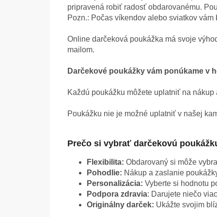
pripravená robiť radosť obdarovanému. Pouk
Pozn.: Počas víkendov alebo sviatkov vám 
Online darčeková poukážka má svoje výhod
mailom.
Darčekové poukážky vám ponúkame v hod
Každú poukážku môžete uplatniť na nákup 
Poukážku nie je možné uplatniť v našej kam
Prečo si vybrať darčekovú poukážk
Flexibilita:
Obdarovaný si môže vybrať
Pohodlie:
Nákup a zaslanie poukážky 
Personalizácia:
Vyberte si hodnotu p
Podpora zdravia
: Darujete niečo via
Originálny darček:
Ukážte svojim blíz