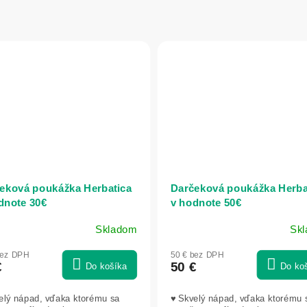
eková poukážka Herbatica
Darčeková poukážka Herba
dnote 30€
v hodnote 50€
Skladom
Sk
bez DPH
50 € bez DPH
€
50 €
Do košíka
Do ko
elý nápad, vďaka ktorému sa
♥ Skvelý nápad, vďaka ktorému 