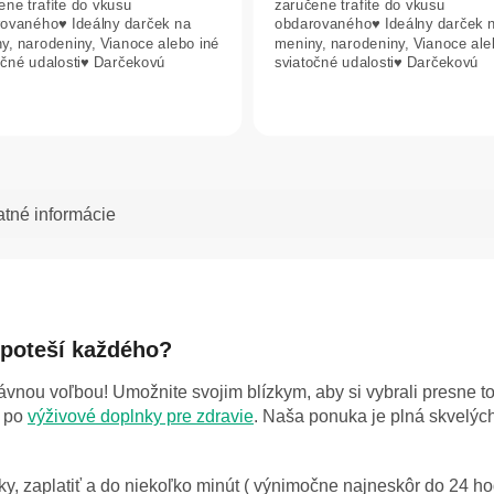
ene trafíte do vkusu
zaručene trafíte do vkusu
ovaného♥ Ideálny darček na
obdarovaného♥ Ideálny darček 
y, narodeniny, Vianoce alebo iné
meniny, narodeniny, Vianoce ale
očné udalosti♥ Darčekovú
sviatočné udalosti♥ Darčekovú
žku posielame...
poukážku posielame...
atné informácie
 poteší každého?
ávnou voľbou! Umožnite svojim blízkym, aby si vybrali presne to
 po
výživové doplnky pre zdravie
. Naša ponuka je plná skvelých
y, zaplatiť a do niekoľko minút ( výnimočne najneskôr do 24 ho