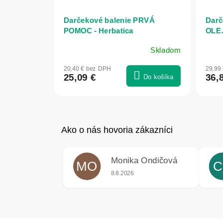
Darčekové balenie PRVÁ
Darč
POMOC - Herbatica
OLEJ
Skladom
20,40 € bez DPH
29,99
25,09 €
36,
Do košíka
Monika Ondičová
MO
C
Hodnotenie obchodu je 5 z 5 hviezdič
8.8.2026