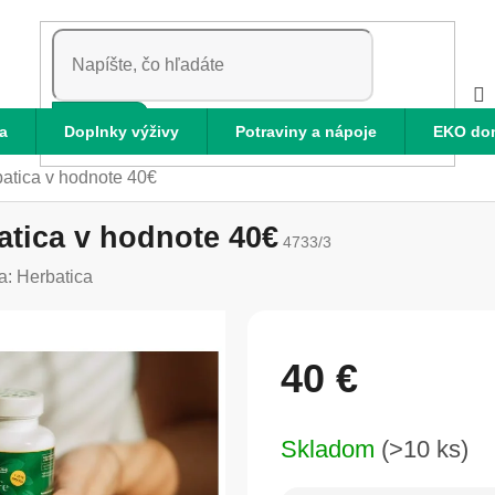
HĽADAŤ
a
Doplnky výživy
Potraviny a nápoje
EKO do
atica v hodnote 40€
tica v hodnote 40€
4733/3
a:
Herbatica
40 €
Jednotková
Skladom
(>10 ks)
cena: