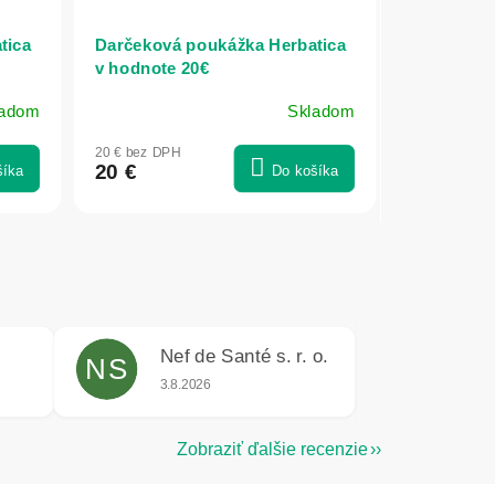
tica
Darčeková poukážka Herbatica
v hodnote 20€
ladom
Skladom
20 € bez DPH
20 €
šíka
Do košíka
Nef de Santé s. r. o.
NS
e 5 z 5 hviezdičiek.
Hodnotenie obchodu je 5 z 5 hviezdičiek.
3.8.2026
Zobraziť ďalšie recenzie