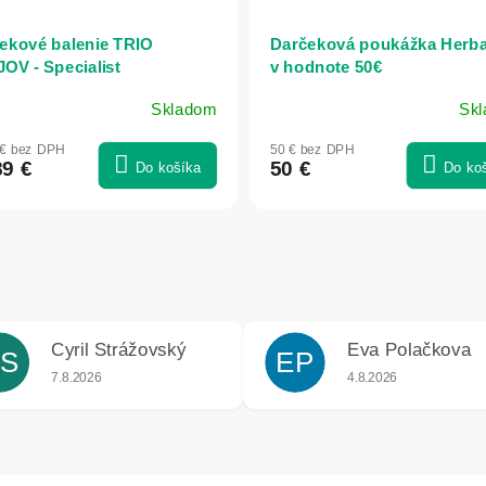
ekové balenie TRIO
Darčeková poukážka Herba
OV - Specialist
v hodnote 50€
Skladom
Sk
 € bez DPH
50 € bez DPH
89 €
50 €
Do košíka
Do ko
Cyril Strážovský
Eva Polačkova
S
EP
iek.
Hodnotenie obchodu je 5 z 5 hviezdičiek.
Hodnotenie obchodu j
7.8.2026
4.8.2026