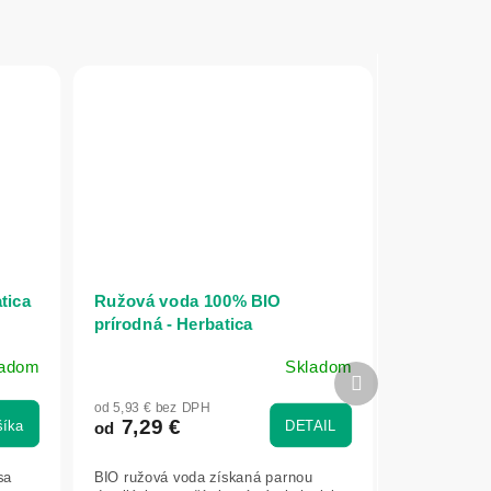
tica
Ružová voda 100% BIO
prírodná - Herbatica
ladom
Skladom
Priemerné
Ďalší
hodnotenie
produkt
od 5,93 € bez DPH
produktu
7,29 €
šíka
DETAIL
od
je
5,0
sa
BIO ružová voda získaná parnou
z