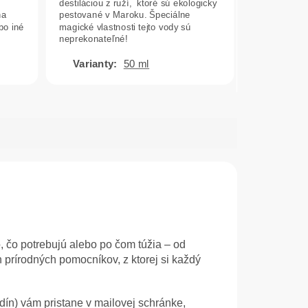
destiláciou z ruží, ktoré sú ekologicky
5
na
pestované v Maroku. Špeciálne
hviezdičiek.
bo iné
magické vlastnosti tejto vody sú
neprekonateľné!
50 ml
, čo potrebujú alebo po čom túžia – od
 prírodných pomocníkov, z ktorej si každý
dín) vám pristane v mailovej schránke,