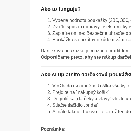
Ako to funguje?
Vyberte hodnotu poukážky (20€, 30€, 
Zvoľte spôsob dopravy "elektronicky 
Zaplaťte online: Bezpečne uhraďte o
Poukážku s unikátnym kódom vám zašl
Darčekovú poukážku je možné uhradiť len 
Odporúčame preto, aby ste nákup darče
Ako
si uplatníte darčekovú poukáž
Vložte do nákupného košíka všetky prod
Prejdite na "nákupný košík"
Do políčka „darčeky a zľavy“ vložte u
Stlačte tlačidlo „pridať“
A máte takmer hotovo. Teraz už len d
Poznámka: