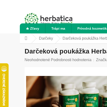
Prejsť
na
obsah
🔥 Zľavy
Trápi ma
Prírodná kozmetik
Darčeky
Darčeková poukážka Herb
Domov
Darčeková poukážka Herba
Priemerné
Neohodnotené
Podrobnosti hodnotenia
Značk
hodnotenie
produktu
je
0,0
z
5
hviezdičiek.