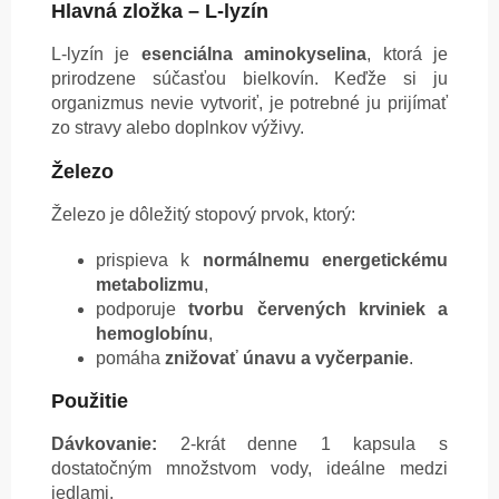
Hlavná zložka – L-lyzín
L-lyzín je
esenciálna aminokyselina
, ktorá je
prirodzene súčasťou bielkovín. Keďže si ju
organizmus nevie vytvoriť, je potrebné ju prijímať
zo stravy alebo doplnkov výživy.
Železo
Železo je dôležitý stopový prvok, ktorý:
prispieva k
normálnemu energetickému
metabolizmu
,
podporuje
tvorbu červených krviniek a
hemoglobínu
,
pomáha
znižovať únavu a vyčerpanie
.
Použitie
Dávkovanie:
2-krát denne 1 kapsula s
dostatočným množstvom vody, ideálne medzi
jedlami.