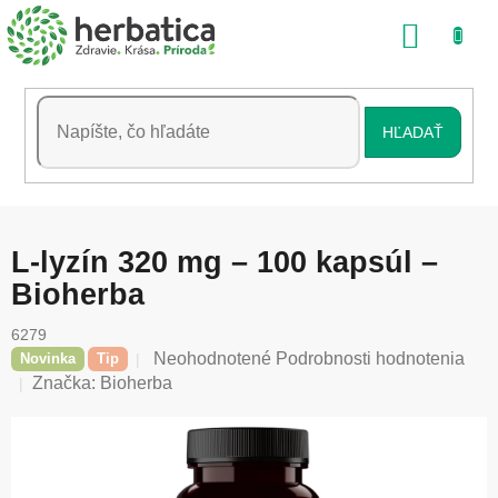
Prejsť
NÁKU
na
obsah
KOŠÍK
HĽADAŤ
L-lyzín 320 mg – 100 kapsúl –
Bioherba
6279
Priemerné
Neohodnotené
Podrobnosti hodnotenia
Novinka
Tip
hodnotenie
Značka:
Bioherba
produktu
je
0,0
z