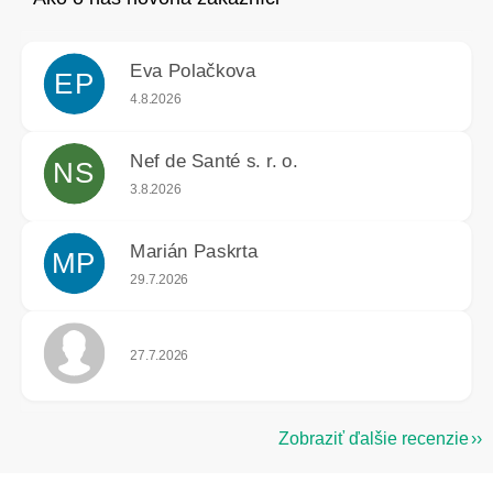
Eva Polačkova
EP
Hodnotenie obchodu je 5 z 5 hviezdičiek.
4.8.2026
Nef de Santé s. r. o.
NS
Hodnotenie obchodu je 5 z 5 hviezdičiek.
3.8.2026
Marián Paskrta
MP
Hodnotenie obchodu je 5 z 5 hviezdičiek.
29.7.2026
Hodnotenie obchodu je 5 z 5 hviezdičiek.
27.7.2026
Zobraziť ďalšie recenzie
Z