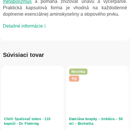
metabolizmus
a pomáha znižovať únavu a vyčerpanie.
Praktická kapsulová forma je vhodná na každodenné
doplnenie esenciálnej aminokyseliny a stopového prvku.
Detailné informácie
Súvisiaci tovar
Novinka
Tip
Chilli Spaľovač tukov - 110
Damiána kvapky – tinktúra – 50
kapsúl - Dr. Fleming
ml – Bioherba