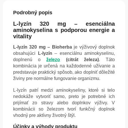
Podrobný popis
L-lyzín 320 mg – esenciálna
aminokyselina s podporou energie a
vitality
L-lyzín 320 mg – Bioherba
je výživový doplnok
obsahujúci
L-lyzín
– esenciálnu aminokyselinu,
doplnenú o
železo
(citrát železa)
. Táto
kombinácia je určená na každodenné užívanie a
predstavuje praktický spôsob, ako doplniť dôležité
živiny pre normálne fungovanie organizmu.
L-lyzín patrí medzi aminokyseliny, ktoré si telo
nedokáže vytvoriť samo, preto je potrebné ich
prijímať zo stravy alebo doplnkov výživy. V
kombinácii so železom tvorí funkčný doplnok
vhodný pre aktívny životný štýl.
Účinky a výhody produktu