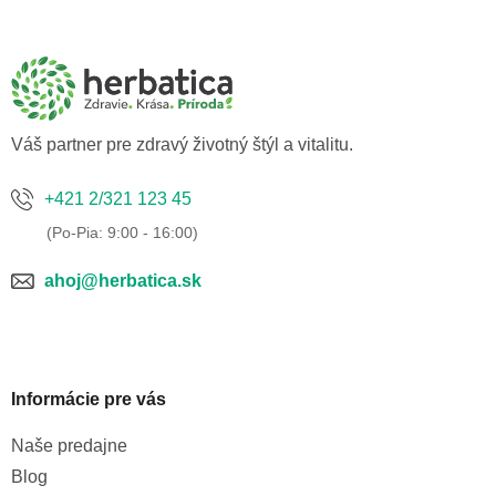
á
p
ä
t
i
e
Váš partner pre zdravý životný štýl a vitalitu.
+421 2/321 123 45
ahoj@herbatica.sk
Informácie pre vás
Naše predajne
Blog