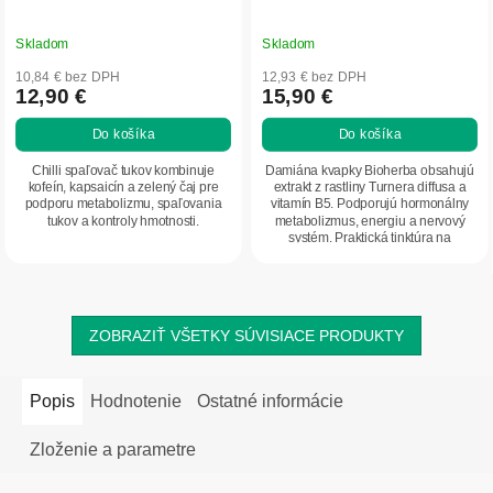
Skladom
Skladom
10,84 € bez DPH
12,93 € bez DPH
12,90 €
15,90 €
Do košíka
Do košíka
Chilli spaľovač tukov kombinuje
Damiána kvapky Bioherba obsahujú
kofeín, kapsaicín a zelený čaj pre
extrakt z rastliny Turnera diffusa a
podporu metabolizmu, spaľovania
vitamín B5. Podporujú hormonálny
tukov a kontroly hmotnosti.
metabolizmus, energiu a nervový
systém. Praktická tinktúra na
každodenné...
ZOBRAZIŤ VŠETKY SÚVISIACE PRODUKTY
Popis
Hodnotenie
Ostatné informácie
Zloženie a parametre