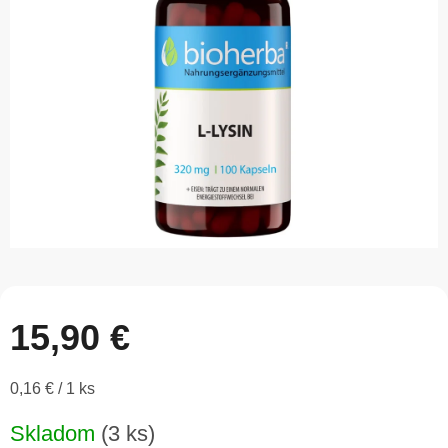
5
hviezdičiek.
15,90 €
Jednotková
0,16 € / 1 ks
cena:
Skladom
(3 ks)