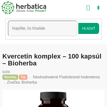
Prejsť
NÁKU
na
obsah
KOŠÍK
HĽADAŤ
Kvercetín komplex – 100 kapsúl
– Bioherba
6200
Priemerné
Neohodnotené
Podrobnosti hodnotenia
Novinka
Tip
hodnotenie
Značka:
Bioherba
produktu
je
0,0
z