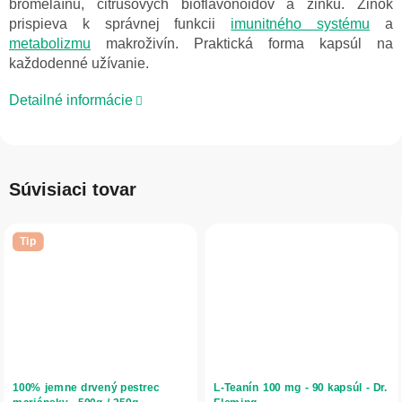
bromelaínu, citrusových bioflavonoidov a zinku. Zinok
prispieva k správnej funkcii
imunitného systému
a
metabolizmu
makroživín. Praktická forma kapsúl na
každodenné užívanie.
Detailné informácie
Súvisiaci tovar
Tip
100% jemne drvený pestrec
L-Teanín 100 mg - 90 kapsúl - Dr.