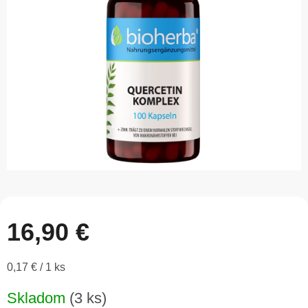
5
hviezdičiek.
16,90 €
Jednotková
0,17 € / 1 ks
cena:
Skladom
(3 ks)