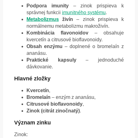
Podpora imunity
– zinok prispieva k
správnej funkcii
imunitného systému
.
Metabolizmus
živín
– zinok prispieva k
normálnemu metabolizmu makroživín.
Kombinácia flavonoidov
– obsahuje
kvercetín a citrusové bioflavonoidy.
Obsah enzýmu
– doplnené o bromelaín z
ananásu.
Praktické kapsuly
– jednoduché
dávkovanie.
Hlavné zložky
Kvercetín
,
Bromelaín
– enzým z ananásu,
Citrusové bioflavonoidy
,
Zinok (citrát zinočnatý)
.
Význam zinku
Zinok: