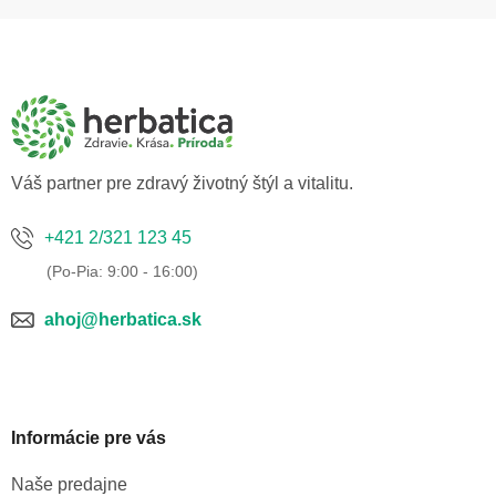
Z
á
p
ä
t
i
e
Váš partner pre zdravý životný štýl a vitalitu.
+421 2/321 123 45
ahoj@herbatica.sk
Informácie pre vás
Naše predajne