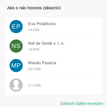
Eva Polačkova
EP
Hodnotenie obchodu je 5 z 5 hviezdičiek.
4.8.2026
Nef de Santé s. r. o.
NS
Hodnotenie obchodu je 5 z 5 hviezdičiek.
3.8.2026
Marián Paskrta
MP
Hodnotenie obchodu je 5 z 5 hviezdičiek.
29.7.2026
Hodnotenie obchodu je 5 z 5 hviezdičiek.
27.7.2026
Zobraziť ďalšie recenzie