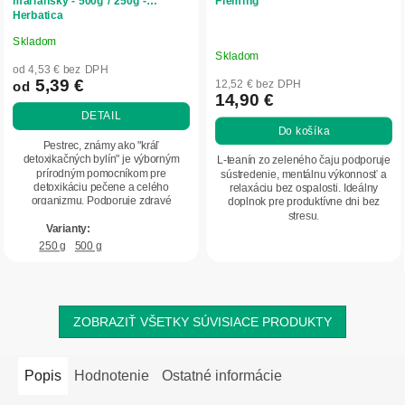
mariánsky - 500g / 250g -
Fleming
Herbatica
Skladom
Priemerné
Skladom
hodnotenie
od 4,53 € bez DPH
produktu
5,39 €
12,52 € bez DPH
od
14,90 €
je
DETAIL
5,0
Do košíka
z
Pestrec, známy ako "kráľ
5
detoxikačných bylín" je výborným
L-teanín zo zeleného čaju podporuje
prírodným pomocníkom pre
sústredenie, mentálnu výkonnosť a
hviezdičiek.
detoxikáciu pečene a celého
relaxáciu bez ospalosti. Ideálny
organizmu. Podporuje zdravé
doplnok pre produktívne dni bez
trávenie, regeneráciu pečeňových...
stresu.
250 g
500 g
ZOBRAZIŤ VŠETKY SÚVISIACE PRODUKTY
Popis
Hodnotenie
Ostatné informácie