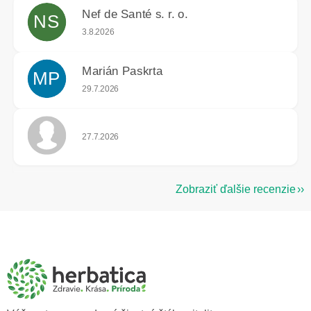
Nef de Santé s. r. o.
NS
Hodnotenie obchodu je 5 z 5 hviezdičiek.
3.8.2026
Marián Paskrta
MP
Hodnotenie obchodu je 5 z 5 hviezdičiek.
29.7.2026
Hodnotenie obchodu je 5 z 5 hviezdičiek.
27.7.2026
Zobraziť ďalšie recenzie
Z
á
p
ä
t
i
e