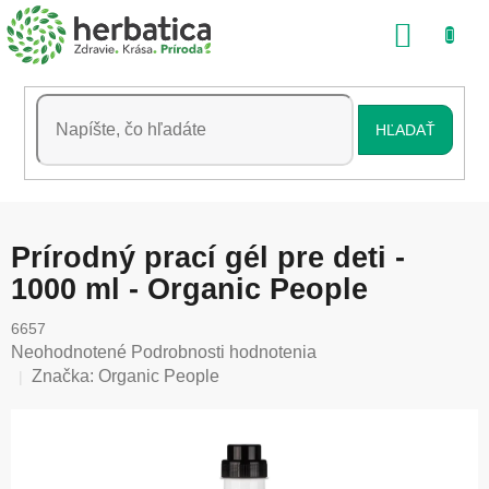
Prejsť
NÁKU
na
obsah
KOŠÍK
HĽADAŤ
Prírodný prací gél pre deti -
1000 ml - Organic People
6657
Priemerné
Neohodnotené
Podrobnosti hodnotenia
hodnotenie
Značka:
Organic People
produktu
je
0,0
z