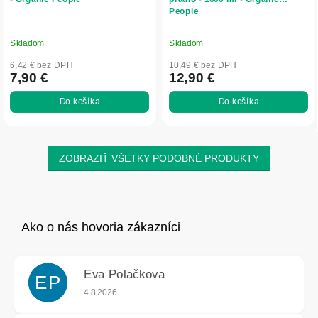
People
Skladom
Skladom
6,42 € bez DPH
10,49 € bez DPH
7,90 €
12,90 €
Do košíka
Do košíka
ZOBRAZIŤ VŠETKY PODOBNÉ PRODUKTY
Eva Polačkova
EP
Hodnotenie obchodu je 5 z 5 hviezdičiek.
4.8.2026