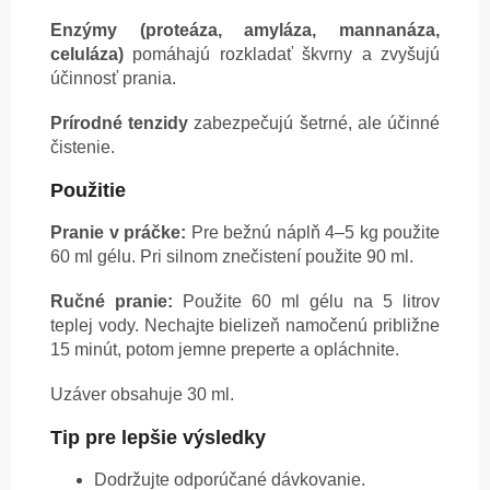
Enzýmy (proteáza, amyláza, mannanáza,
celuláza)
pomáhajú rozkladať škvrny a zvyšujú
účinnosť prania.
Prírodné tenzidy
zabezpečujú šetrné, ale účinné
čistenie.
Použitie
Pranie v práčke:
Pre bežnú náplň 4–5 kg použite
60 ml gélu. Pri silnom znečistení použite 90 ml.
Ručné pranie:
Použite 60 ml gélu na 5 litrov
teplej vody. Nechajte bielizeň namočenú približne
15 minút, potom jemne preperte a opláchnite.
Uzáver obsahuje 30 ml.
Tip pre lepšie výsledky
Dodržujte odporúčané dávkovanie.