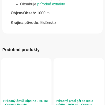
Obsahuje
prírodné extrakty
Objem/Obsah:
1000 ml
Krajina pôvodu:
Estónsko
Podobné produkty
Prírodný čistič kúpeľne - 500 ml
Prírodný prací gél na biele
- Organic People
prádlo - 1000 ml - Organic