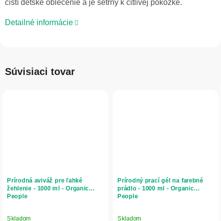
čistí detské oblečenie a je šetrný k citlivej pokožke.
Detailné informácie
Súvisiaci tovar
Prírodná aviváž pre ľahké
Prírodný prací gél na farebné
žehlenie - 1000 ml - Organic
prádlo - 1000 ml - Organic
People
People
Skladom
Skladom