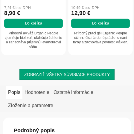
7,24 € bez DPH
10,49 € bez DPH
8,90 €
12,90 €
Do košíka
Do košíka
Prírodná aviváž Organic People
Prírodný prací gél Organic People
zjemňuje bielizeň, uľahčuje žehlenie
účinne čistí farebné prádlo, chráni
a zanecháva príjemnú levanduľovú
farby a zachováva pevnosť vlákien.
vôňu.
ZOBRAZIŤ VŠETKY SÚVISIACE PRODUKTY
Popis
Hodnotenie
Ostatné informácie
Zloženie a parametre
Podrobný popis