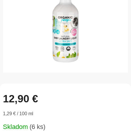
5
hviezdičiek.
12,90 €
Jednotková
1,29 € / 100 ml
cena:
Skladom
(6 ks)