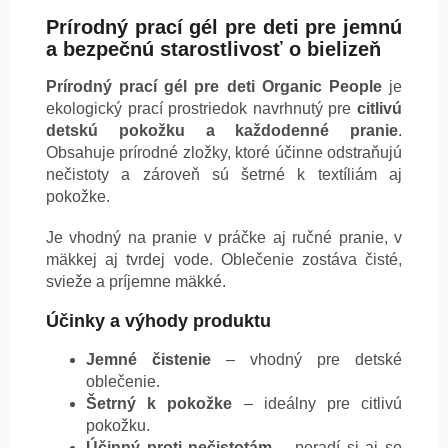
Prírodný prací gél pre deti pre jemnú
a bezpečnú starostlivosť o bielizeň
Prírodný prací gél pre deti Organic People
je
ekologický prací prostriedok navrhnutý pre
citlivú
detskú pokožku a každodenné pranie
.
Obsahuje prírodné zložky, ktoré účinne odstraňujú
nečistoty a zároveň sú šetrné k textíliám aj
pokožke.
Je vhodný na pranie v práčke aj ručné pranie, v
mäkkej aj tvrdej vode. Oblečenie zostáva čisté,
svieže a príjemne mäkké.
Účinky a výhody produktu
Jemné čistenie
– vhodný pre detské
oblečenie.
Šetrný k pokožke
– ideálny pre citlivú
pokožku.
Účinný proti nečistotám
– poradí si aj so