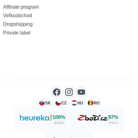
Affiliate program
Veľkoobchod
Dropshipping
Private label
SK
CZ
HU
RO
100%
97%
(2326x)
(792x)