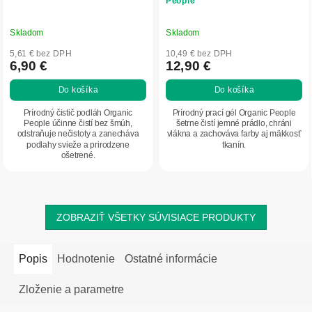
People
Skladom
Skladom
5,61 € bez DPH
10,49 € bez DPH
6,90 €
12,90 €
Do košíka
Do košíka
Prírodný čistič podláh Organic
Prírodný prací gél Organic People
People účinne čistí bez šmúh,
šetrne čistí jemné prádlo, chráni
odstraňuje nečistoty a zanecháva
vlákna a zachováva farby aj mäkkosť
podlahy svieže a prirodzene
tkanín.
ošetrené.
ZOBRAZIŤ VŠETKY SÚVISIACE PRODUKTY
Popis
Hodnotenie
Ostatné informácie
Zloženie a parametre