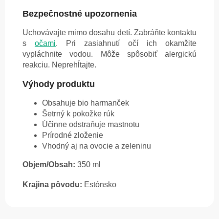
Bezpečnostné upozornenia
Uchovávajte mimo dosahu detí. Zabráňte kontaktu
s
očami
. Pri zasiahnutí očí ich okamžite
vypláchnite vodou. Môže spôsobiť alergickú
reakciu. Neprehĺtajte.
Výhody produktu
Obsahuje bio harmanček
Šetrný k pokožke rúk
Účinne odstraňuje mastnotu
Prírodné zloženie
Vhodný aj na ovocie a zeleninu
Objem/Obsah:
350 ml
Krajina pôvodu:
Estónsko