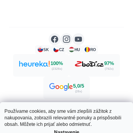
SK
CZ
HU
RO
100%
97%
(2326x)
(792x)
5,0/5
(26x)
Používame cookies, aby sme vám zlepšili zážitok z
nakupovania, zobrazili relevantné ponuky a prispôsobili
Vytvoril Shoptet
obsah. Môžete ich prijať alebo odmietnuť.
Nastavenie