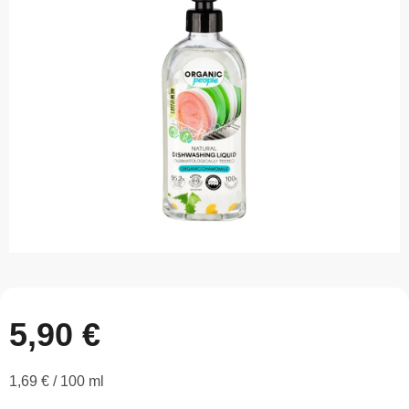
z
5
hviezdičiek.
5,90 €
Jednotková
1,69 € / 100 ml
cena: