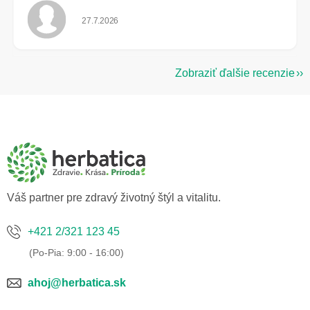
Hodnotenie obchodu je 5 z 5 hviezdičiek.
27.7.2026
Zobraziť ďalšie recenzie
Z
á
p
ä
t
i
e
Váš partner pre zdravý životný štýl a vitalitu.
+421 2/321 123 45
ahoj@herbatica.sk