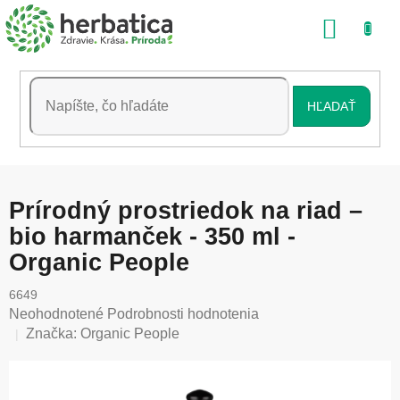
Prejsť
NÁKU
na
obsah
KOŠÍK
HĽADAŤ
Prírodný prostriedok na riad –
bio harmanček - 350 ml -
Organic People
6649
Priemerné
Neohodnotené
Podrobnosti hodnotenia
hodnotenie
Značka:
Organic People
produktu
je
0,0