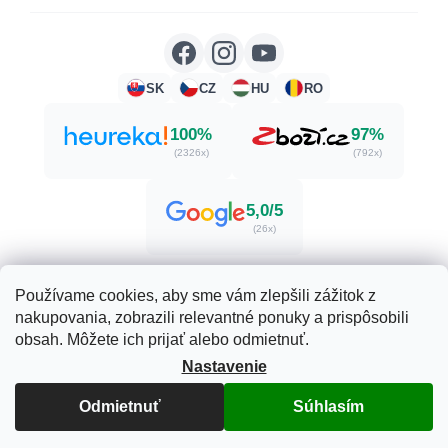
SK
CZ
HU
RO
100%
97%
(2326x)
(792x)
5,0/5
(26x)
Používame cookies, aby sme vám zlepšili zážitok z
nakupovania, zobrazili relevantné ponuky a prispôsobili
Vytvoril Shoptet
obsah. Môžete ich prijať alebo odmietnuť.
Nastavenie
Copyright 2026
Herbatica.sk
. Všetky práva vyhradené.
Odmietnuť
Súhlasím
Upraviť nastavenie cookies