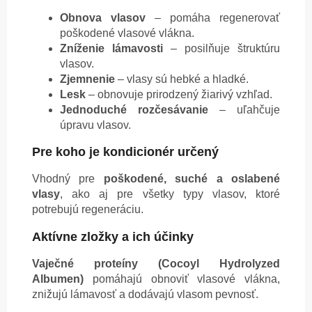
Obnova vlasov
– pomáha regenerovať
poškodené vlasové vlákna.
Zníženie lámavosti
– posilňuje štruktúru
vlasov.
Zjemnenie
– vlasy sú hebké a hladké.
Lesk
– obnovuje prirodzený žiarivý vzhľad.
Jednoduché rozčesávanie
– uľahčuje
úpravu vlasov.
Pre koho je kondicionér určený
Vhodný pre
poškodené, suché a oslabené
vlasy
, ako aj pre všetky typy vlasov, ktoré
potrebujú regeneráciu.
Aktívne zložky a ich účinky
Vaječné proteíny (Cocoyl Hydrolyzed
Albumen)
pomáhajú obnoviť vlasové vlákna,
znižujú lámavosť a dodávajú vlasom pevnosť.