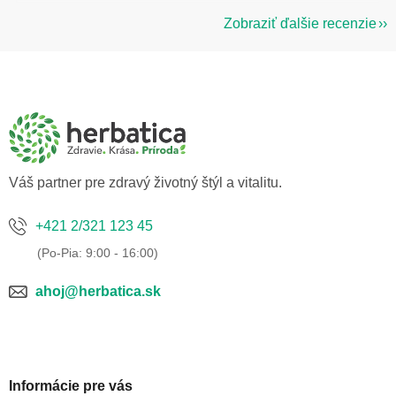
Zobraziť ďalšie recenzie
Z
á
p
ä
t
i
e
Váš partner pre zdravý životný štýl a vitalitu.
+421 2/321 123 45
ahoj@herbatica.sk
Informácie pre vás