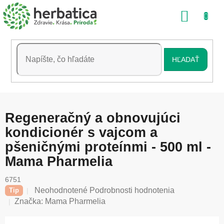
Prejsť
NÁKU
na
obsah
KOŠÍK
HĽADAŤ
Regeneračný a obnovujúci
kondicionér s vajcom a
pšeničnými proteínmi - 500 ml -
Mama Pharmelia
6751
Priemerné
Neohodnotené
Podrobnosti hodnotenia
Tip
hodnotenie
Značka:
Mama Pharmelia
produktu
je