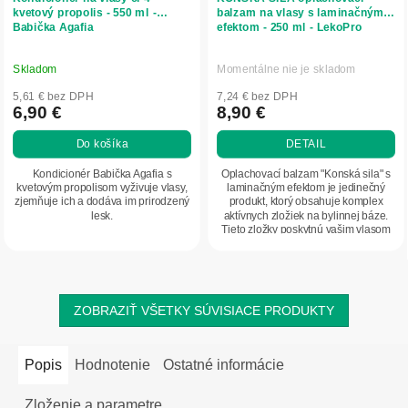
kvetový propolis - 550 ml -
balzam na vlasy s laminačným
Babička Agafia
efektom - 250 ml - LekoPro
Skladom
Momentálne nie je skladom
5,61 € bez DPH
7,24 € bez DPH
6,90 €
8,90 €
Do košíka
DETAIL
Kondicionér Babička Agafia s
Oplachovací balzam "Konská sila" s
kvetovým propolisom vyživuje vlasy,
laminačným efektom je jedinečný
zjemňuje ich a dodáva im prirodzený
produkt, ktorý obsahuje komplex
lesk.
aktívnych zložiek na bylinnej báze.
Tieto zložky poskytnú vašim vlasom
nielen...
ZOBRAZIŤ VŠETKY SÚVISIACE PRODUKTY
Popis
Hodnotenie
Ostatné informácie
Zloženie a parametre