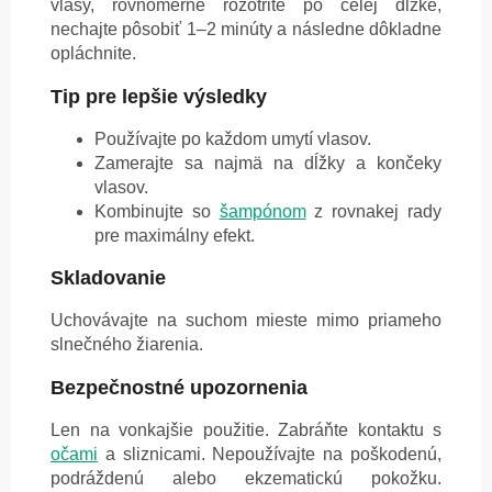
vlasy, rovnomerne rozotrite po celej dĺžke,
nechajte pôsobiť 1–2 minúty a následne dôkladne
opláchnite.
Tip pre lepšie výsledky
Používajte po každom umytí vlasov.
Zamerajte sa najmä na dĺžky a končeky
vlasov.
Kombinujte so
šampónom
z rovnakej rady
pre maximálny efekt.
Skladovanie
Uchovávajte na suchom mieste mimo priameho
slnečného žiarenia.
Bezpečnostné upozornenia
Len na vonkajšie použitie. Zabráňte kontaktu s
očami
a sliznicami. Nepoužívajte na poškodenú,
podráždenú alebo ekzematickú pokožku.