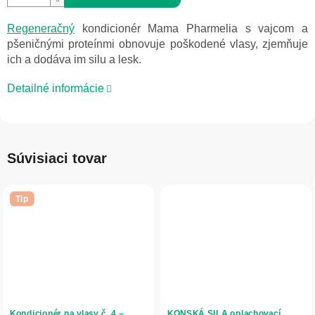
Regeneračný
kondicionér Mama Pharmelia s vajcom a
pšeničnými proteínmi obnovuje poškodené vlasy, zjemňuje
ich a dodáva im silu a lesk.
Detailné informácie
Súvisiaci tovar
Tip
Kondicionér na vlasy č. 4 –
KONSKÁ SILA oplachovací