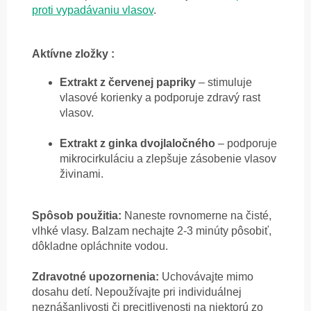
proti vypadávaniu vlasov
.
Aktívne zložky :
Extrakt z červenej papriky
– stimuluje
vlasové korienky a podporuje zdravý rast
vlasov.
Extrakt z ginka dvojlaločného
– podporuje
mikrocirkuláciu a zlepšuje zásobenie vlasov
živinami.
Spôsob použitia:
Naneste rovnomerne na čisté,
vlhké vlasy. Balzam nechajte 2-3 minúty pôsobiť,
dôkladne opláchnite vodou.
Zdravotné upozornenia:
Uchovávajte mimo
dosahu detí. Nepoužívajte pri individuálnej
neznášanlivosti či precitlivenosti na niektorú zo