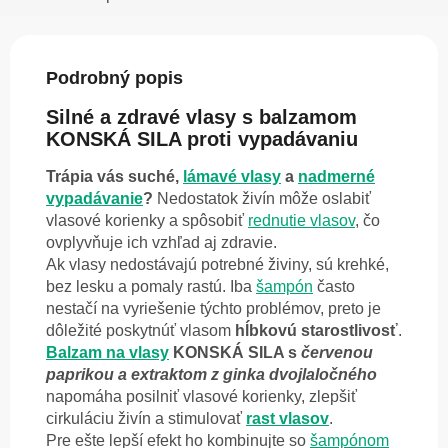
Podrobný popis
Silné a zdravé vlasy s balzamom
KONSKÁ SILA proti vypadávaniu
Trápia vás suché,
lámavé vlasy
a
nadmerné
vypadávanie
?
Nedostatok živín môže oslabiť
vlasové korienky a spôsobiť
rednutie vlasov
, čo
ovplyvňuje ich vzhľad aj zdravie.
Ak vlasy nedostávajú potrebné živiny, sú krehké,
bez lesku a pomaly rastú. Iba
šampón
často
nestačí na vyriešenie týchto problémov, preto je
dôležité poskytnúť vlasom
hĺbkovú starostlivosť
.
Balzam na vlasy
KONSKÁ SILA s
červenou
paprikou a extraktom z ginka dvojlaločného
napomáha posilniť vlasové korienky, zlepšiť
cirkuláciu živín a stimulovať
rast vlasov
.
Pre ešte lepší efekt ho kombinujte so
šampónom