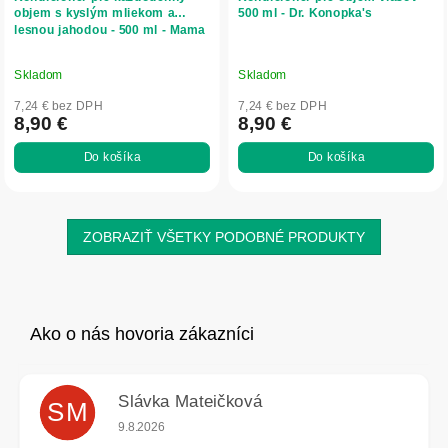
objem s kyslým mliekom a
500 ml - Dr. Konopka's
lesnou jahodou - 500 ml - Mama
Pharmelia
Skladom
Skladom
7,24 € bez DPH
7,24 € bez DPH
8,90 €
8,90 €
Do košíka
Do košíka
ZOBRAZIŤ VŠETKY PODOBNÉ PRODUKTY
Slávka Mateičková
SM
Hodnotenie obchodu je 5 z 5 hviezdičiek.
9.8.2026