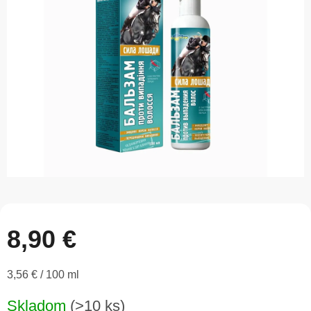
z
5
hviezdičiek.
8,90 €
Jednotková
3,56 € / 100 ml
cena:
Skladom
(>10 ks)