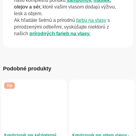
našu kompletnú ponuku
šampónov
,
masiek
,
olejov a sér,
ktoré vašim vlasom dodajú výživu,
lesk a objem.
Ak hľadáte šetrnú a prírodnú
farbu na vlasy
s
prirodzenými odtieňmi, vyskúšajte niektorú z
našich
prírodných farieb na vlasy.
Podobné produkty
Tip
Kondicionér pre každodenný
Kondicionér pre objem vlasov -