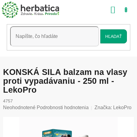
Prejsť
NÁKU
na
obsah
KOŠÍK
HĽADAŤ
KONSKÁ SILA balzam na vlasy
proti vypadávaniu - 250 ml -
LekoPro
4757
Priemerné
Neohodnotené
Podrobnosti hodnotenia
Značka:
LekoPro
hodnotenie
produktu
je
0,0