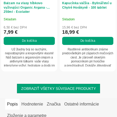
Balzam na vlasy hĺbkovo
Kapucínka väčšia - Bylinářství u
vyživujúci Organic Argana -
Chytré Horákyně - 100 tabliet
250ml - Ecolatier
Skladom
Skladom
Priemerné
Priemerné
hodnotenie
hodnotenie
6,50 € bez DPH
15,96 € bez DPH
produktu
produktu
7,99 €
18,99 €
je
je
Do košíka
Do košíka
5,0
5,0
z
z
Už žiadny boj so suchými,
Rastlinné antibiotikum známe
5
5
nepoddajnými a krepovitými vlasmi!
predovšetkým pri zápaloch močových
Náš balzam s arganovým olejom a
ciest. Je zároveň skvelým
hviezdičiek.
hviezdičiek.
aktívnymi látkami vaše vlasy
pomocníkom pri horúčke
intenzívne vyživí, hydratuje a dodá im
a prechladnutí. Dokáže zlikvidovať
lesk....
infekciu v počiatočnej fáze...
ZOBRAZIŤ VŠETKY SÚVISIACE PRODUKTY
Popis
Hodnotenie
Značka
Ostatné informácie
Zloženie a parametre