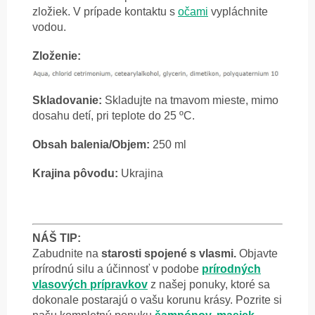
zložiek. V prípade kontaktu s
očami
vypláchnite
vodou.
Zloženie:
Skladovanie:
Skladujte na tmavom mieste, mimo
dosahu detí, pri teplote do 25 ºC.
Obsah balenia/Objem:
250 ml
Krajina pôvodu:
Ukrajina
NÁŠ TIP:
Zabudnite na
starosti spojené s vlasmi.
Objavte
prírodnú silu a účinnosť v podobe
prírodných
vlasových prípravkov
z našej ponuky, ktoré sa
dokonale postarajú o vašu korunu krásy. Pozrite si