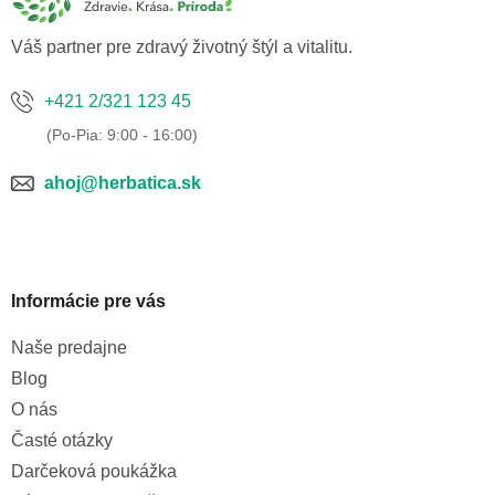
i
e
Váš partner pre zdravý životný štýl a vitalitu.
+421 2/321 123 45
ahoj@herbatica.sk
Informácie pre vás
Naše predajne
Blog
O nás
Časté otázky
Darčeková poukážka