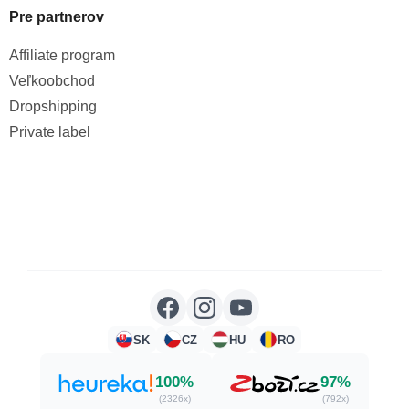
Pre partnerov
Affiliate program
Veľkoobchod
Dropshipping
Private label
SK
CZ
HU
RO
100%
97%
(2326x)
(792x)