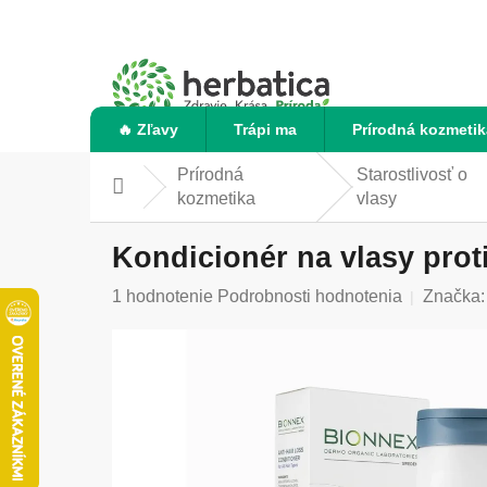
Prejsť
na
obsah
🔥 Zľavy
Trápi ma
Prírodná kozmetik
Prírodná
Starostlivosť o
Domov
kozmetika
vlasy
Kondicionér na vlasy prot
Priemerné
1 hodnotenie
Podrobnosti hodnotenia
Značka
hodnotenie
produktu
je
5,0
z
5
hviezdičiek.