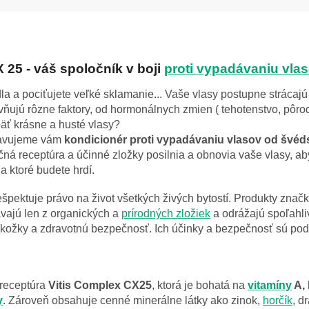
 25 - váš
spoločník v boji
proti vypadávaniu vla
la a pociťujete veľké sklamanie... Vaše vlasy postupne strácaj
ňujú rôzne faktory, od hormonálnych zmien ( tehotenstvo, pôrod
päť krásne a husté vlasy?
avujeme vám
kondicionér proti vypadávaniu vlasov od švé
čná receptúra a účinné zložky posilnia a obnovia vaše vlasy, aby
a ktoré budete hrdí.
ešpektuje právo na život všetkých živých bytostí. Produkty znač
vajú len z organických a
prírodných zložiek
a odrážajú spoľahliv
 pokožky a zdravotnú bezpečnosť. Ich účinky a bezpečnosť sú po
 receptúra
Vitis Complex CX25
, ktorá je bohatá na
vitamíny
A, 
y
. Zároveň obsahuje cenné minerálne látky ako zinok,
horčík
, d