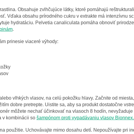
rastlina. Obsahuje zvlhčujúce látky, ktoré pomáhajú reštruktura
kosť. Vďaka obsahu prírodného cukru v extrakte má intenzívnu s
kytuje hydratáciu. Pelvetia canaliculata pomáha obnoviť prirodz
upinám
.
ám prinesie viaceré výhody:
okožky
asov
alebo vlhkých vlasov, na celú pokožku hlavy.
Začnite od miesta
itím dobre pretrepte.
Uistite sa, aby sa produkt dostatočne vst
ionér môžete nechať účinkovať
na vlasoch 8 hodín, nevyžaduje
a v kombinácii so
š
ampónom proti vypadávaniu vlasov Bionnex.
a použitie. Uchovávajte mimo dosahu detí. Nepoužívajte pri indi