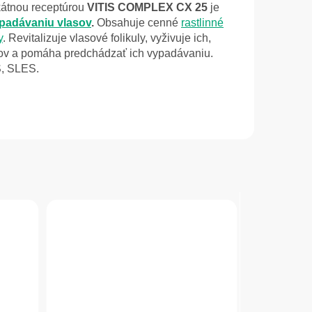
kátnou receptúrou
VITIS COMPLEX CX 25
je
ypadávaniu vlasov
.
Obsahuje cenné
rastlinné
y
. R
evitalizuje vlasové folikuly, vyživuje ich,
sov a pomáha predchádzať ich vypadávaniu.
S, SLES.