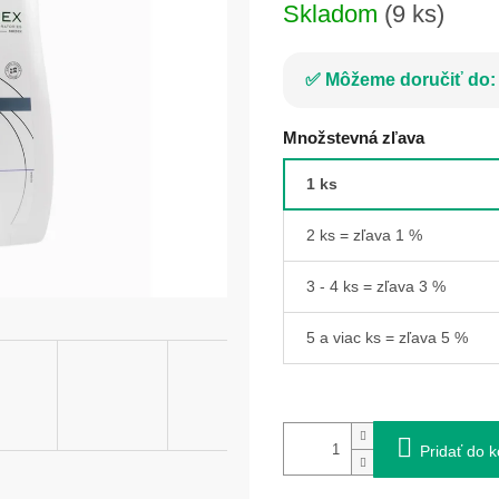
Skladom
(9 ks)
Môžeme doručiť do:
Množstevná zľava
1 ks
2 ks = zľava 1 %
3 - 4 ks = zľava 3 %
5 a viac ks = zľava 5 %
Pridať do k