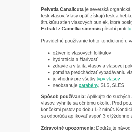
Pelvetia Canalicuta
je severská organická 
lesk vlasov. Vlasy opäť získajú lesk a heb
štruktúru stien vlasových buniek, ktorá pos
Extrakt z Camellia sinensis
pôsobí proti
l
Pravidelné používanie tohto kondicionéru v
oživenie vlasových folikulov
hydratácia a žiarivosť
zdravie a vitalita vlasov a vlasovej p
pomáha predchádzať vypadávaniu vl
je vhodný pre všetky
typy vlasov
neobsahuje
parabény
, SLS, SLES
Spôsob používania:
Aplikujte do suchých 
vlasov, vyhnite sa očnému okoliu.
Pred použ
končekmi prstov
po dobu 1-2 minút. Kondic
sa odporúča aplikovať aspoň 3 x týždenne 
Zdravotné upozornenia:
Dodržujte návod n