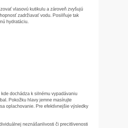
lizovať vlasovú kutikulu a zároveň zvyšujú
chopnosť zadržiavať vodu. Posilňuje tak
enú hydratáciu.
, kde dochádza k silnému vypadávaniu
rebal. Pokožku hlavy jemne masírujte
 sa oplachovanie.
Pre efektívnejšie výsledky
viduálnej neznášanlivosti či precitlivenosti