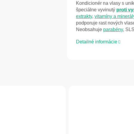
Kondicionér na vlasy s uni
špeciálne vyvinutý
proti v
extrakty
,
vitamíny a minerál
podporuje rast nových vla
Neobsahuje
parabény
, SL
Detailné informácie