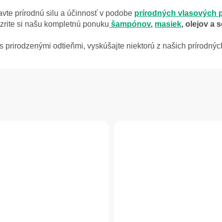
avte prírodnú silu a účinnosť v podobe
prírodných vlasových 
zrite si našu kompletnú ponuku
šampónov
,
masiek
, olejov a s
s prirodzenými odtieňmi, vyskúšajte niektorú z našich prírodných