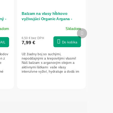
Balzam na vlasy hĺbkovo
ný -
vyživujúci Organic Argana -
250ml - Ecolatier
ladom
Skladom
Priemerné
Ďalší
hodnotenie
produkt
6,50 € bez DPH
produktu
7,99 €
AIL
Do košíka
je
5,0
plodov
Už žiadny boj so suchými,
z
en z
nepoddajnými a krepovitými vlasmi!
5
e
Náš balzam s arganovým olejom a
hviezdičiek.
aktívnymi látkami vaše vlasy
tné
intenzívne vyživí, hydratuje a dodá im
lesk....