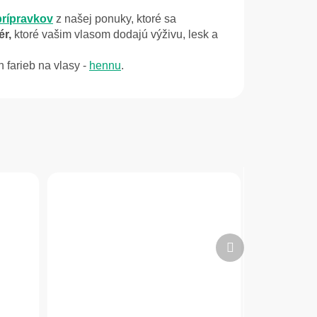
prípravkov
z našej ponuky, ktoré sa
ér,
ktoré vašim vlasom dodajú výživu,
lesk a
 farieb na vlasy -
hennu
.
Ďalší
produkt