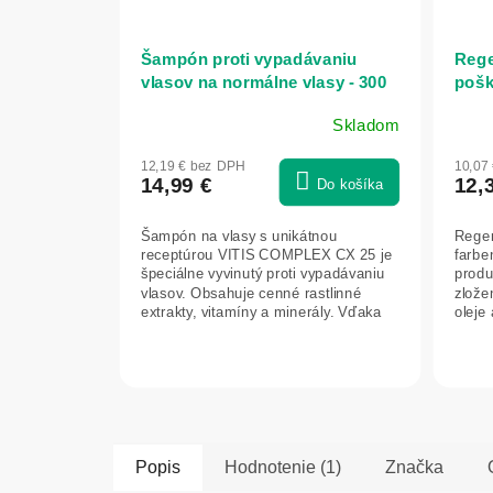
Šampón proti vypadávaniu
Rege
vlasov na normálne vlasy - 300
pošk
ml - Bionnex
380 m
Skladom
12,19 € bez DPH
10,07
14,99 €
12,
Do košíka
Šampón na vlasy s unikátnou
Rege
receptúrou VITIS COMPLEX CX 25 je
farbe
špeciálne vyvinutý proti vypadávaniu
produ
vlasov. Obsahuje cenné rastlinné
zlože
extrakty, vitamíny a minerály. Vďaka
oleje
nim...
účinky
Popis
Hodnotenie (1)
Značka