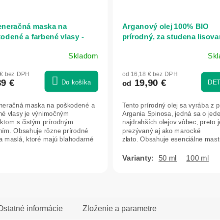
neračná maska na
Arganový olej 100% BIO
odené a farbené vlasy -
prírodný, za studena lisova
l - Ecolatier
Herbatica
Skladom
Sk
Priemerné
hodnotenie
 € bez DPH
od 16,18 € bez DPH
produktu
39 €
19,90 €
Do košíka
DET
od
je
5,0
neračná maska na poškodené a
Tento prírodný olej sa vyrába z 
z
né vlasy je výnimočným
Argania Spinosa, jedná sa o jed
5
ktom s čistým prírodným
najdrahších olejov vôbec, preto j
hviezdičiek.
ním. Obsahuje rôzne prírodné
prezývaný aj ako marocké
 a maslá, ktoré majú blahodarné
zlato. Obsahuje esenciálne mas
 na vlasy....
kyseliny...
50 ml
100 ml
Ostatné informácie
Zloženie a parametre