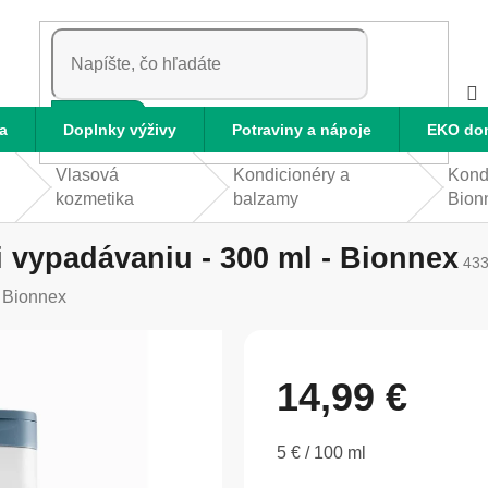
HĽADAŤ
a
Doplnky výživy
Potraviny a nápoje
EKO do
Vlasová
Kondicionéry a
Kondi
kozmetika
balzamy
Bion
i vypadávaniu - 300 ml - Bionnex
43
:
Bionnex
14,99 €
Jednotková
5 € / 100 ml
cena: