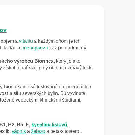
sov
ú objem a
vitalitu
a každým dňom je ich
, laktácia,
menopauza
) až po nadmerný
dskeho výrobcu Bionnex
, ktorý je ako
 získali opäť svoj plný objem a zdravý lesk.
ky Bionnex nie sú testované na zvieratách a
osť a silu severských bylín. Sú vyvinuté
dložené vedeckými klinickými štúdiami.
B1, B2, B5, E,
kyselinu listovú
,
raslík,
vápnik
a
železo
a beta-sitosterol.