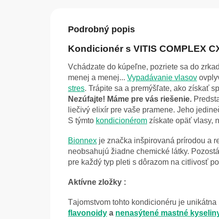
Podrobný popis
Kondicionér s VITIS COMPLEX CX
Vchádzate do kúpeľne, pozriete sa do zrkad
menej a menej...
Vypadávanie vlasov
ovplyv
stres
. Trápite sa a premýšľate, ako získať s
Nezúfajte! Máme pre vás riešenie.
Predst
liečivý elixír pre vaše pramene. Jeho jedine
S týmto
kondicionérom
získate opäť vlasy, n
Bionnex
je značka inšpirovaná prírodou a r
neobsahujú žiadne chemické látky. Pozostá
pre každý typ pleti s dôrazom na citlivosť
Aktívne zložky :
T
ajomstvom tohto kondicionéru je unikátna
flavonoidy
a
nenasýtené mastné kyselin