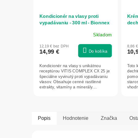
Kondicionér na vlasy proti
Krém
vypadávaniu - 300 ml - Bionnex
decht
Dr.L
Skladom
Priemerné
Prie
hodnotenie
hodn
12,19 € bez DPH
8,86 
produktu
prod
14,99 €
10,
Do košíka
je
je
5,0
5,0
Kondicionér na vlasy s unikátnou
Toto 
z
z
receptúrou VITIS COMPLEX CX 25 je
decht
5
5
špeciálne vyvinutý proti vypadávaniu
pomo
hviezdičiek.
hviez
vlasov. Obsahuje cenné rastlinné
staros
extrakty, vitamíny a minerály....
vhodn
pre su
Popis
Hodnotenie
Značka
Ost