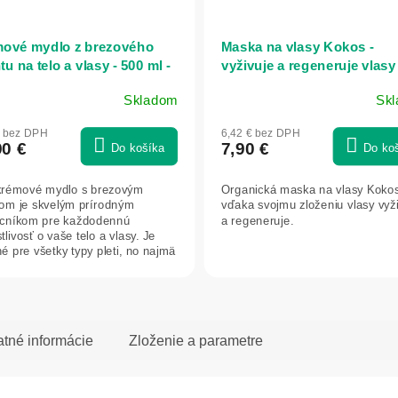
ové mydlo z brezového
Maska na vlasy Kokos -
u na telo a vlasy - 500 ml -
vyživuje a regeneruje vlasy 
uka
EcoLatier Organic - 250ml
Skladom
Sk
merné
otenie
€ bez DPH
6,42 € bez DPH
uktu
90 €
7,90 €
Do košíka
Do ko
krémové mydlo s brezovým
Organická maska na vlasy Koko
om je skvelým prírodným
vďaka svojmu zloženiu vlasy vyž
cníkom pre každodennú
a regeneruje.
dičiek.
tlivosť o vaše telo a vlasy. Je
é pre všetky typy pleti, no najmä
chú,...
atné informácie
Zloženie a parametre