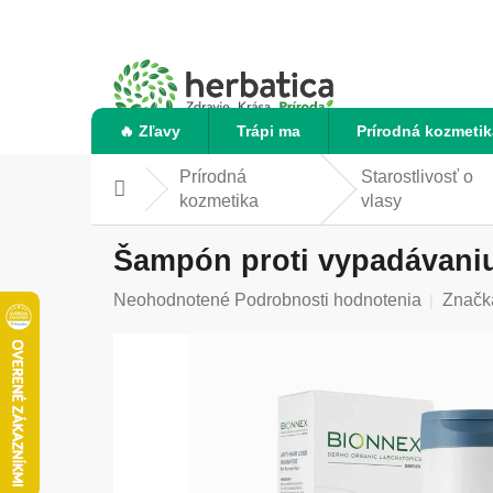
Prejsť
na
obsah
🔥 Zľavy
Trápi ma
Prírodná kozmetik
Prírodná
Starostlivosť o
Domov
kozmetika
vlasy
Šampón proti vypadávaniu 
Priemerné
Neohodnotené
Podrobnosti hodnotenia
Značk
hodnotenie
produktu
je
0,0
z
5
hviezdičiek.