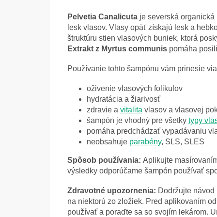
Pelvetia Canalicuta
je severská organická 
lesk vlasov. Vlasy opäť získajú lesk a heb
štruktúru stien vlasových buniek, ktorá pos
Extrakt z Myrtus communis
pomáha posilň
Používanie tohto šampónu vám prinesie via
oživenie vlasových folikulov
hydratácia a žiarivosť
zdravie a
vitalita
vlasov a vlasovej po
šampón je vhodný pre všetky
typy vla
pomáha predchádzať vypadávaniu vl
neobsahuje
parabény
, SLS, SLES
Spôsob používania:
Aplikujte masírovaním
výsledky odporúčame šampón používať sp
Zdravotné upozornenia:
Dodržujte návod n
na niektorú zo zložiek. Pred aplikovaním od
používať a poraďte sa so svojím lekárom. U