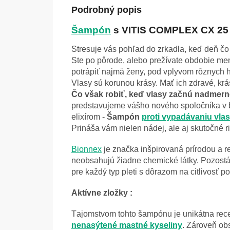
Podrobný popis
Šampón
s VITIS COMPLEX CX 25 
Stresuje vás pohľad do zrkadla, keď deň čo
Ste po pôrode, alebo prežívate obdobie me
potrápiť najmä ženy, pod vplyvom rôznych
Vlasy sú korunou krásy. Mať ich zdravé, krá
Čo však robiť, keď vlasy začnú nadmer
predstavujeme vášho nového spoločníka v b
elixírom -
Šampón
proti vypadávaniu vla
Prináša vám nielen nádej, ale aj skutočné r
Bionnex
je značka inšpirovaná prírodou a r
neobsahujú žiadne chemické látky. Pozostá
pre každý typ pleti s dôrazom na citlivosť
Aktívne zložky :
T
ajomstvom tohto šampónu je unikátna rec
nenasýtené mastné kyseliny
. Zároveň ob