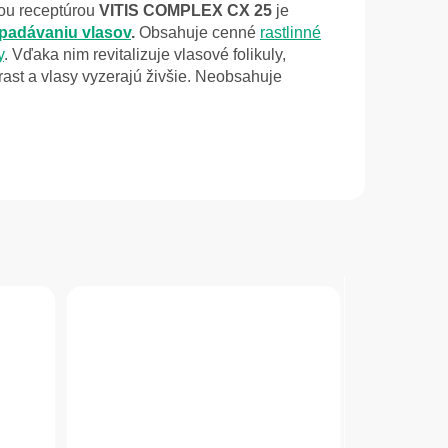
nou receptúrou
VITIS COMPLEX CX 25
je
ypadávaniu vlasov
.
Obsahuje cenné
rastlinné
y
. Vďaka nim
revitalizuje vlasové folikuly,
rast a vlasy vyzerajú živšie.
Neobsahuje