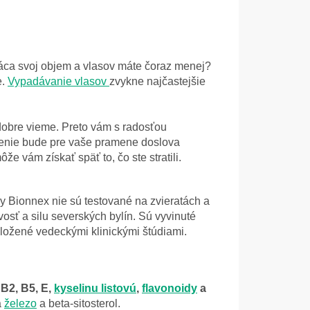
tráca svoj objem a vlasov máte čoraz menej?
e.
Vypadávanie vlasov
zvykne najčastejšie
dobre vieme. Preto vám s radosťou
oženie bude pre vaše pramene doslova
ôže vám získať späť to, čo ste stratili.
ky Bionnex nie sú testované na zvieratách a
osť a silu severských bylín. Sú vyvinuté
dložené vedeckými klinickými štúdiami.
 B2, B5, E,
kyselinu listovú
,
flavonoidy
a
a
železo
a beta-sitosterol.