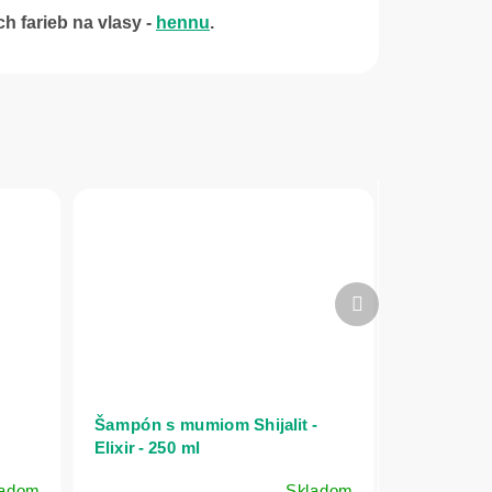
h farieb na vlasy -
hennu
.
Ďalší
produkt
Šampón s mumiom Shijalit -
Elixir - 250 ml
ladom
Skladom