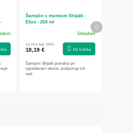
Šampón s mumiom Shijalit -
-
Elixir - 250 ml
Ďalší
produkt
ladom
Skladom
Priemerné
hodnotenie
14,79 € bez DPH
produktu
18,19 €
šíka
Do košíka
je
5,0
s
Šampón Shijalit pomáha pri
z
ivuje
vypadávaní vlasov, podporuje ich
5
rast.
hviezdičiek.