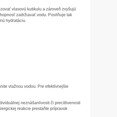
lizovať vlasovú kutikulu a zároveň zvyšujú
chopnosť zadržiavať vodu. Posilňuje tak
enú hydratáciu.
nite vlažnou vodou. Pre efektívnejšie
viduálnej neznášanlivosti či precitlivenosti
lergickej reakcie prestaňte prípravok