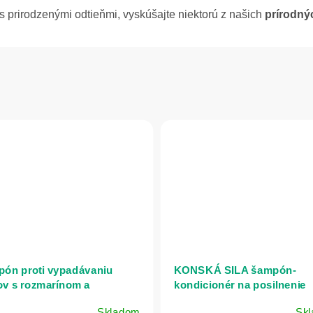
s prirodzenými odtieňmi, vyskúšajte niektorú z našich
prírodnýc
ón proti vypadávaniu
KONSKÁ SILA šampón-
ov s rozmarínom a
kondicionér na posilnenie
chom - 500 ml - Mama
vlasov - 250 ml - LekoPro
Skladom
Sk