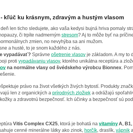
- kľúč ku krásnym, zdravým a hustým vlasom
 deň len ticho sledujete, ako vaša kedysi bujná hriva pomaly s
nopauzy, či trpíte nadmerným
stresom
? Aj to môže byť na príčin
 hormonálnych zmien, no nevyhýba sa ani mužom.
sne a husté, to je snom každého z nás.
ne vypadávať?
Správne
ošetrenie vlasov
je základom. A my to 
oji proti
vypadávaniu vlasov
, ktorého unikátna receptúra a zl
sov
na normálne vlasy
od švédskeho výrobcu Bionnex
. Pom
iešenie.
ešpektuje právo na život všetkých živých bytostí. Produkty znač
vajú len z organických a
prírodných zložiek
a odrážajú spoľahliv
 pokožky a zdravotnú bezpečnosť. Ich účinky a bezpečnosť sú po
eptúra
Vitis Complex CX25
, ktorá je bohatá na
vitamíny
A, B1,
sahuje cenné minerálne látky ako zinok,
horčík
, draslík,
vápnik