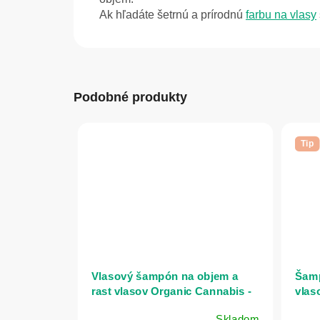
Ak hľadáte šetrnú a prírodnú
farbu na vlasy
Podobné produkty
Tip
Vlasový šampón na objem a
Šamp
rast vlasov Organic Cannabis -
vlas
250 ml - Ecolatier
lopú
Skladom