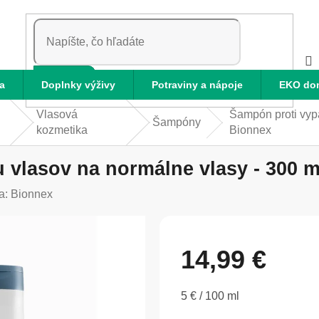
HĽADAŤ
a
Doplnky výživy
Potraviny a nápoje
EKO do
Vlasová
Šampón proti vypa
Šampóny
kozmetika
Bionnex
vlasov na normálne vlasy - 300 m
a:
Bionnex
14,99 €
Jednotková
5 € / 100 ml
cena: