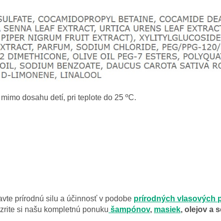
mimo dosahu detí, pri teplote do 25 ºC.
avte prírodnú silu a účinnosť v podobe
prírodných vlasových 
zrite si našu kompletnú ponuku
šampónov
,
masiek
, olejov a s