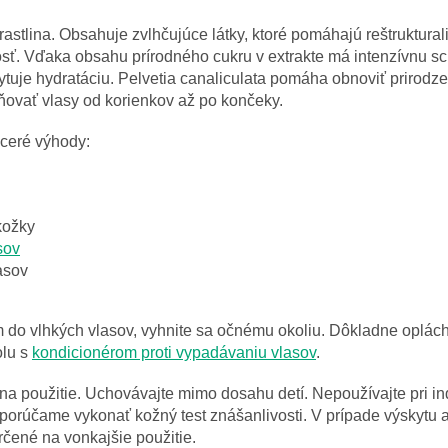
rastlina. Obsahuje zvlhčujúce látky, ktoré pomáhajú reštruktura
kosť. Vďaka obsahu prírodného cukru v extrakte má intenzívnu s
kytuje hydratáciu. Pelvetia canaliculata pomáha obnoviť prirodz
ovať vlasy od korienkov až po končeky.
ceré výhody:
kožky
sov
asov
 do vlhkých vlasov, vyhnite sa očnému okoliu. Dôkladne oplách
olu s
kondicionérom proti vypadávaniu vlasov
.
a použitie. Uchovávajte mimo dosahu detí. Nepoužívajte pri indi
porúčame vykonať kožný test znášanlivosti. V prípade výskytu a
rčené na vonkajšie použitie.