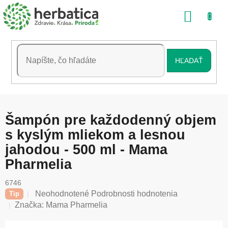
Prejsť
NÁKU
na
obsah
KOŠÍK
HĽADAŤ
Šampón pre každodenný objem
s kyslým mliekom a lesnou
jahodou - 500 ml - Mama
Pharmelia
6746
Priemerné
Neohodnotené
Podrobnosti hodnotenia
Tip
hodnotenie
Značka:
Mama Pharmelia
produktu
je