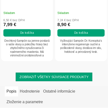
Skladom
Skladom
6,50 € bez DPH
7,24 € bez DPH
7,99 €
8,90 €
Do košíka
Do košíka
Dechtový šampón sa jemne postará
Vyživujúci šampón Dr. Konopka’s
o vaše vlasy a pokožku hlavy bez
intenzívne regeneruje suché a
zbytočného vysušovania či
poškodené vlasy, dodáva im silu,
nadmerného mastenia. Má
hebkosť a prirodzený lesk.
výnimočné protiplesňové a
antiseptické vlastnosti, zlepšuje...
ZOBRAZIŤ VŠETKY SÚVISIACE PRODUKTY
Popis
Hodnotenie
Ostatné informácie
Zloženie a parametre