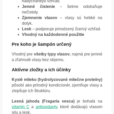
nadýchanejší vzhľad.
Jemné čistenie
– šetrne odstraňuje
nečistoty.
Zjemnenie vlasov
– vlasy sú hebké na
dotyk.
Lesk
– podporuje prirodzený žiarivý vzhľad.
Vhodný na každodenné použitie
Pre koho je šampón určený
Vhodný pre
všetky typy vlasov
, najmä pre jemné
a zľahnuté vlasy bez objemu.
Aktívne zložky a ich účinky
Kyslé mlieko (hydrolyzované mliečne proteíny)
pôsobí ako prírodný kondicionér, zjemňuje vlasy a
zlepšuje ich štruktúru.
Lesná jahoda (Fragaria vesca)
je bohatá na
vitamín C
a
antioxidanty
, ktoré dodávajú vlasom
silu a lesk.