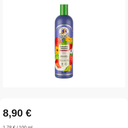
0,0
z
5
hviezdičiek.
8,90 €
Jednotková
1,78 € / 100 ml