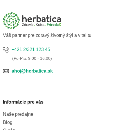
á
p
ä
t
i
e
Váš partner pre zdravý životný štýl a vitalitu.
+421 2/321 123 45
ahoj@herbatica.sk
Informácie pre vás
Naše predajne
Blog