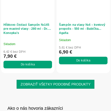
Hĺbkovo čistiaci šampón №145
Šampón na vlasy №4 – kvetový
pre mastné vlasy - 280 ml - Dr.
propolis - 550 ml - Babička
Konopka's
Agafia
Skladom
Priemerné
Skladom
hodnotenie
5,61 € bez DPH
produktu
6,90 €
6,42 € bez DPH
7,90 €
je
Do košíka
5,0
Do košíka
z
5
hviezdičiek.
ZOBRAZIŤ VŠETKY PODOBNÉ PRODUKTY