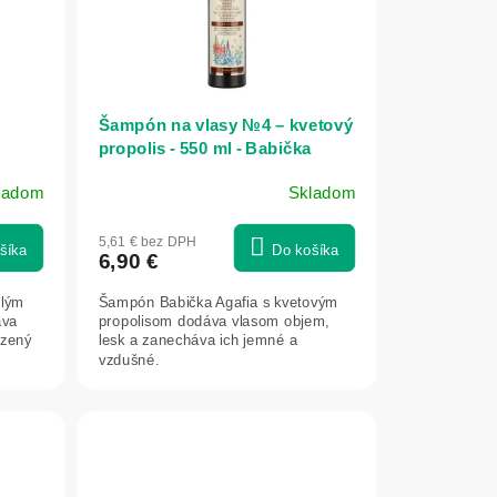
Šampón na vlasy №4 – kvetový
propolis - 550 ml - Babička
 Mama
Agafia
ladom
Skladom
Priemerné
hodnotenie
5,61 € bez DPH
produktu
šíka
Do košíka
6,90 €
je
5,0
slým
Šampón Babička Agafia s kvetovým
z
áva
propolisom dodáva vlasom objem,
5
dzený
lesk a zanecháva ich jemné a
vzdušné.
hviezdičiek.