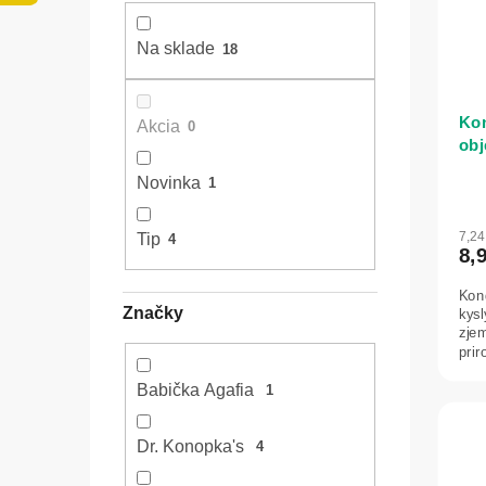
l
o
p
d
r
Na sklade
18
u
o
k
d
t
u
Kon
o
Akcia
0
k
obj
v
t
les
o
Novinka
1
Pha
v
7,2
Tip
4
8,
Kon
Značky
kys
zje
prir
Babička Agafia
1
Dr. Konopka's
4