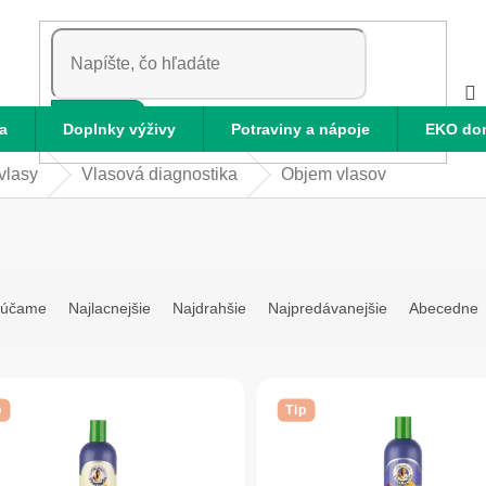
HĽADAŤ
a
Doplnky výživy
Potraviny a nápoje
EKO do
 vlasy
Vlasová diagnostika
Objem vlasov
rúčame
Najlacnejšie
Najdrahšie
Najpredávanejšie
Abecedne
p
Tip