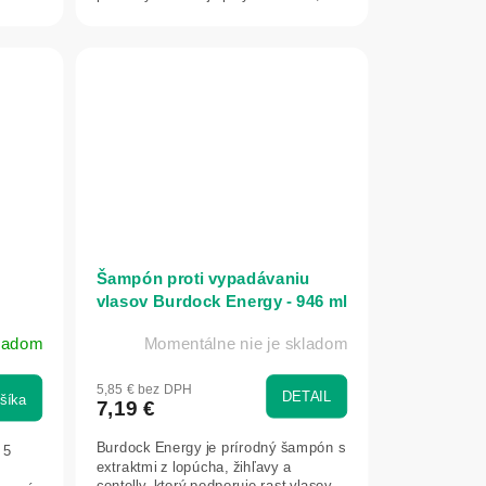
Šampón proti vypadávaniu
vlasov Burdock Energy - 946 ml
- The Doctor Health & Care
ladom
Momentálne nie je skladom
5,85 € bez DPH
DETAIL
šíka
7,19 €
Burdock Energy je prírodný šampón s
 5
extraktmi z lopúcha, žihľavy a
centelly, ktorý podporuje rast vlasov,