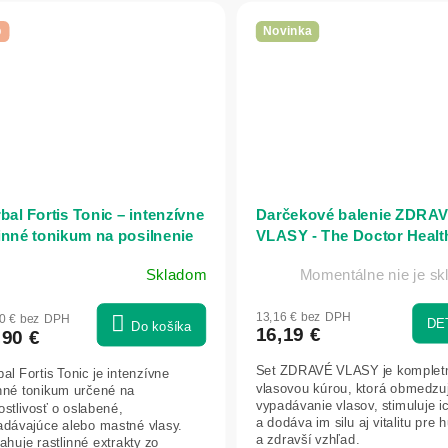
p
Novinka
bal Fortis Tonic – intenzívne
Darčekové balenie ZDRA
inné tonikum na posilnenie
VLASY - The Doctor Healt
sov – 100 ml - Herbatica
Care
Skladom
Momentálne nie je s
13,16 € bez DPH
80 € bez DPH
DE
Do košíka
16,19 €
,90 €
Set ZDRAVÉ VLASY je komplet
al Fortis Tonic je intenzívne
vlasovou kúrou, ktorá obmedzu
inné tonikum určené na
vypadávanie vlasov, stimuluje ic
ostlivosť o oslabené,
a dodáva im silu aj vitalitu pre h
adávajúce alebo mastné vlasy.
a zdravší vzhľad.
huje rastlinné extrakty zo