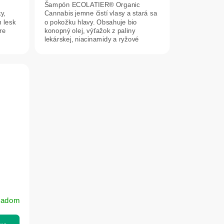
Šampón ECOLATIER® Organic
y,
Cannabis jemne čistí vlasy a stará sa
 lesk
o pokožku hlavy. Obsahuje bio
pre
konopný olej, výťažok z paliny
lekárskej, niacinamidy a ryžové
proteíny, ktoré...
ladom