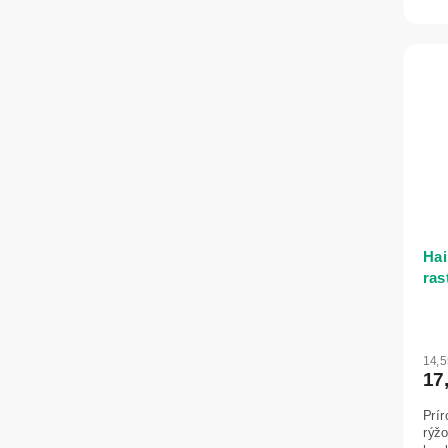
žihľ
Hai
ras
ide
14,
17
Prí
rýžo