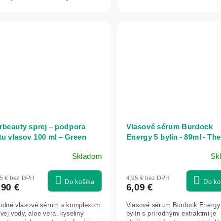
avy, lopúcha, nechtíka,...
rbeauty sprej – podpora
Vlasové sérum Burdock
tu vlasov 100 ml – Green
Energy 5 bylín - 89ml - The
a
Doctor Health & Care
Skladom
Sk
55 € bez DPH
4,95 € bez DPH
Do košíka
Do ko
,90 €
6,09 €
rodné vlasové sérum s komplexom
Vlasové sérum Burdock Energy
vej vody, aloe vera, kyseliny
bylín s prírodnými extraktmi je