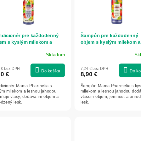
dicionér pre každodenný
Šampón pre každodenný
em s kyslým mliekom a
objem s kyslým mliekom a
nou jahodou - 500 ml - Mama
lesnou jahodou - 500 ml -
Skladom
Sk
rmelia
Pharmelia
4 € bez DPH
7,24 € bez DPH
Do košíka
Do ko
90 €
8,90 €
dicionér Mama Pharmelia s
Šampón Mama Pharmelia s ky
lým mliekom a lesnou jahodou
mliekom a lesnou jahodou dod
mňuje vlasy, dodáva im objem a
vlasom objem, jemnosť a priro
odzený lesk.
lesk.