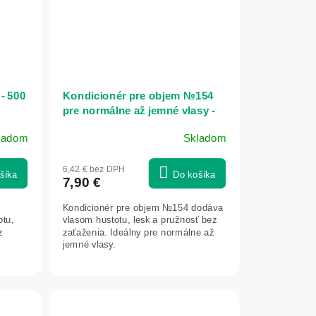
- 500
Kondicionér pre objem №154
pre normálne až jemné vlasy -
280 ml - Dr. Konopka's
ladom
Skladom
6,42 € bez DPH
šíka
Do košíka
7,90 €
Kondicionér pre objem №154 dodáva
otu,
vlasom hustotu, lesk a pružnosť bez
z
zaťaženia. Ideálny pre normálne až
jemné vlasy.