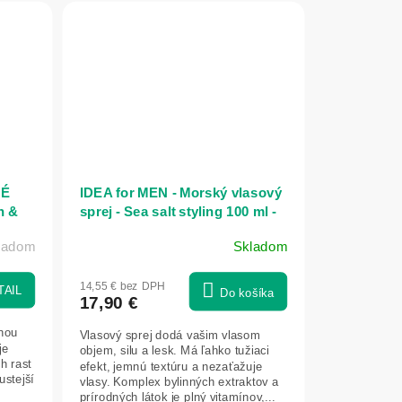
VÉ
IDEA for MEN - Morský vlasový
h &
sprej - Sea salt styling 100 ml -
Green idea
kladom
Skladom
14,55 € bez DPH
TAIL
Do košíka
17,90 €
nou
Vlasový sprej dodá vašim vlasom
je
objem, silu a lesk. Má ľahko tužiaci
h rast
efekt, jemnú textúru a nezaťažuje
ustejší
vlasy. Komplex bylinných extraktov a
prírodných látok je plný vitamínov,...