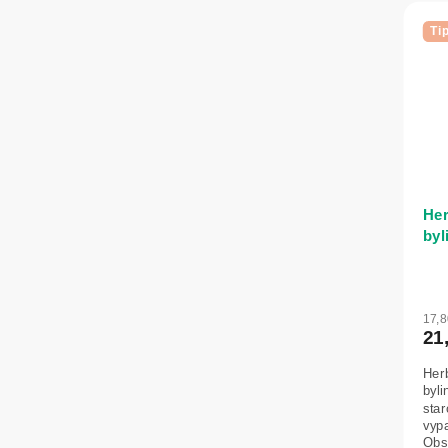
Ti
Her
byl
vla
17,
21
Herb
byl
star
vyp
Obsa