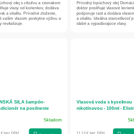
úchový olej s cibuľou a cesnakom
Prírodný lopúchový olej Domáci
lňuje vlasy od korienkov, dodáva
doktor posilňuje vlasové korienk
esk a vitalitu. Prírodné zloženie,
podporuje rast a dodáva vlasom
ré vašim vlasom poskytne výživu a
a vitalitu. Ideálna starostlivosť 
y revitalizuje.
slabé a vypadávajúce vlasy.
Prírodné...
NSKÁ SILA šampón-
Vlasová voda s kyselinou
dicionér na posilnenie
nikotínovou - 100ml - Elixir
sov - 250 ml - LekoPro
Skladom
Sk
emerné
Priemerné
notenie
hodnotenie
7 € bez DPH
11,13 € bez DPH
duktu
produktu