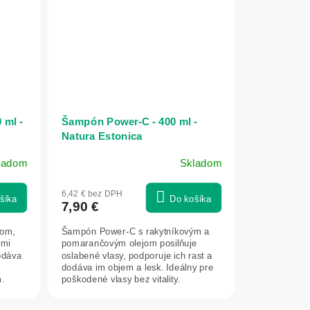
 ml -
Šampón Power-C - 400 ml -
Natura Estonica
ladom
Skladom
6,42 € bez DPH
šíka
Do košíka
7,90 €
kom,
Šampón Power-C s rakytníkovým a
ami
pomarančovým olejom posilňuje
odáva
oslabené vlasy, podporuje ich rast a
dodáva im objem a lesk. Ideálny pre
m.
poškodené vlasy bez vitality.