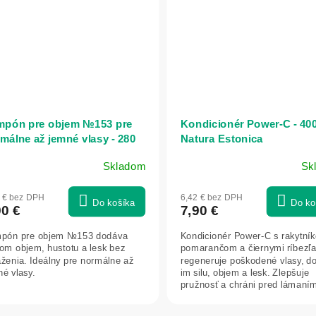
mpón pre objem №153 pre
Kondicionér Power-C - 400
málne až jemné vlasy - 280
Natura Estonica
- Dr. Konopka's
Skladom
Sk
2 € bez DPH
6,42 € bez DPH
Do košíka
Do ko
90 €
7,90 €
pón pre objem №153 dodáva
Kondicionér Power-C s rakytní
som objem, hustotu a lesk bez
pomarančom a čiernymi ríbezľ
aženia. Ideálny pre normálne až
regeneruje poškodené vlasy, d
é vlasy.
im silu, objem a lesk. Zlepšuje
pružnosť a chráni pred lámaní