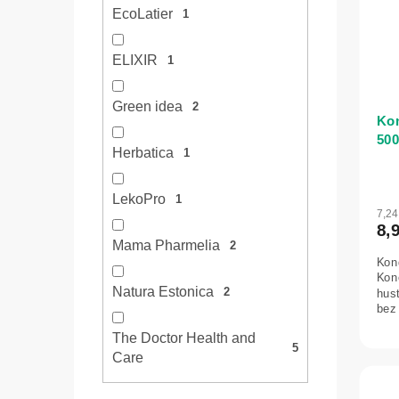
EcoLatier
1
ELIXIR
1
Green idea
2
Kon
500
Herbatica
1
LekoPro
1
7,2
8,
Mama Pharmelia
2
Kond
Kon
Natura Estonica
2
hus
bez
The Doctor Health and
5
Care