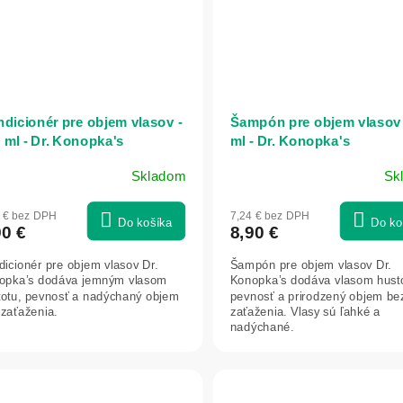
dicionér pre objem vlasov -
Šampón pre objem vlasov 
 ml - Dr. Konopka's
ml - Dr. Konopka's
Skladom
Sk
4 € bez DPH
7,24 € bez DPH
Do košíka
Do ko
90 €
8,90 €
icionér pre objem vlasov Dr.
Šampón pre objem vlasov Dr.
opka’s dodáva jemným vlasom
Konopka’s dodáva vlasom hust
totu, pevnosť a nadýchaný objem
pevnosť a prirodzený objem be
 zaťaženia.
zaťaženia. Vlasy sú ľahké a
nadýchané.