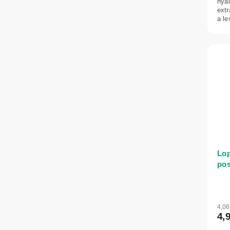
hyal
ext
a le
Lop
pos
ces
dok
4,0
4,