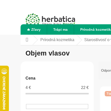
Prejsť
na
obsah
🔥 Zľavy
Trápi ma
Prírodná kozmetik
Prírodná kozmetika
Starostlivosť o
Domov
Objem vlasov
B
R
o
a
Odpo
č
d
Cena
n
e
ý
n
V
4
€
22
€
p
i
ý
Ti
a
e
p
n
p
i
e
r
s