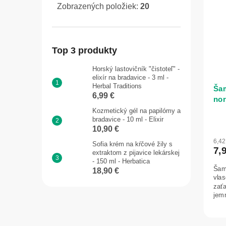
Zobrazených položiek:
20
Top 3 produkty
Horský lastovičník "čistoteľ" -
elixír na bradavice - 3 ml -
Herbal Traditions
Ša
6,99 €
nor
ml 
Kozmetický gél na papilómy a
bradavice - 10 ml - Elixir
10,90 €
6,4
Sofia krém na kŕčové žily s
7,
extraktom z pijavice lekárskej
- 150 ml - Herbatica
Šam
18,90 €
vla
zať
jemn