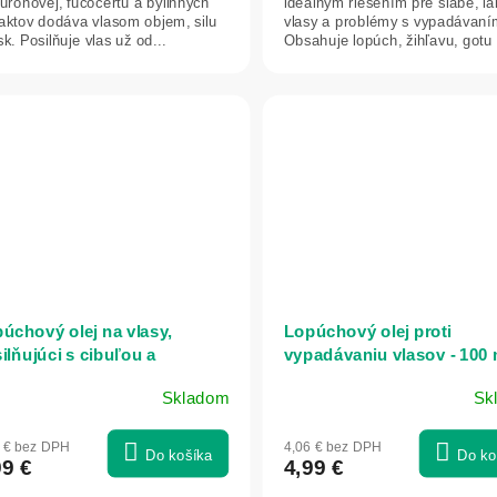
urónovej, fucocertu a bylinných
ideálnym riešením pre slabé, l
raktov dodáva vlasom objem, silu
vlasy a problémy s vypadávaní
sk. Posilňuje vlas už od...
Obsahuje lopúch, žihľavu, gotu 
ľubovník...
úchový olej na vlasy,
Lopúchový olej proti
ilňujúci s cibuľou a
vypadávaniu vlasov - 100 m
nakom - 100ml - Domáci
Domáci doktor
Skladom
Sk
tor
6 € bez DPH
4,06 € bez DPH
Do košíka
Do ko
99 €
4,99 €