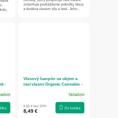
ámavé
zmierňuje podráždenie pokožky hlavy
m.
a dodáva vlasom silu a lesk. Jeho...
kolu,
Vlasový šampón na objem a
l -
rast vlasov Organic Cannabis -
250 ml - Ecolatier
ladom
Skladom
6,90 € bez DPH
šíka
Do košíka
8,49 €