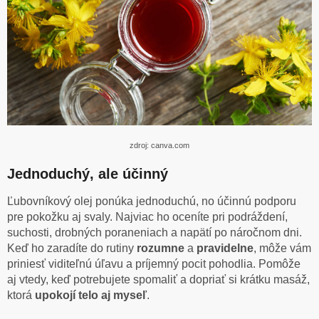
zdroj: canva.com
Jednoduchý, ale účinný
Ľubovníkový olej ponúka jednoduchú, no účinnú podporu
pre pokožku aj svaly. Najviac ho oceníte pri podráždení,
suchosti, drobných poraneniach a napätí po náročnom dni.
Keď ho zaradíte do rutiny
rozumne
a
pravidelne
, môže vám
priniesť viditeľnú úľavu a príjemný pocit pohodlia. Pomôže
aj vtedy, keď potrebujete spomaliť a dopriať si krátku masáž,
ktorá
upokojí telo aj myseľ
.