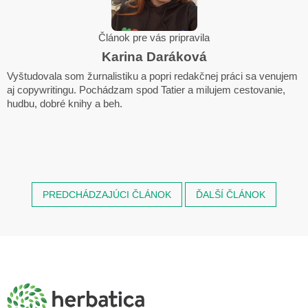
Článok pre vás pripravila
Karina Daráková
Vyštudovala som žurnalistiku a popri redakčnej práci sa venujem
aj copywritingu. Pochádzam spod Tatier a milujem cestovanie,
hudbu, dobré knihy a beh.
PREDCHÁDZAJÚCI ČLÁNOK
ĎALŠÍ ČLÁNOK
Z
á
p
ä
t