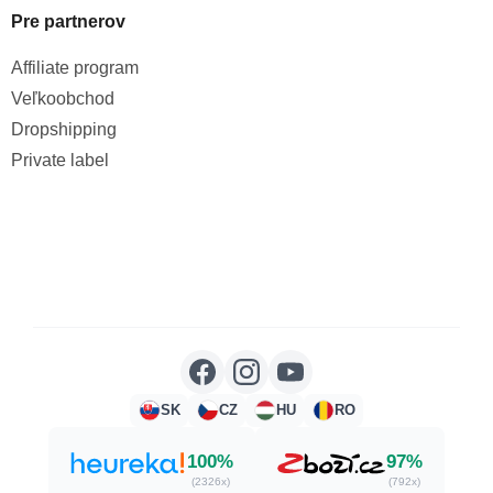
Pre partnerov
Affiliate program
Veľkoobchod
Dropshipping
Private label
SK
CZ
HU
RO
100%
97%
(2326x)
(792x)