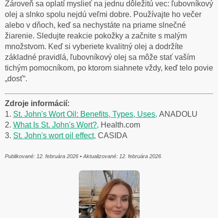
Zároveň sa oplatí myslieť na jednu dôležitú vec: ľubovníkový
olej a slnko spolu nejdú veľmi dobre. Používajte ho večer
alebo v dňoch, keď sa nechystáte na priame slnečné
žiarenie. Sledujte reakcie pokožky a začnite s malým
množstvom. Keď si vyberiete kvalitný olej a dodržíte
základné pravidlá, ľubovníkový olej sa môže stať vaším
tichým pomocníkom, po ktorom siahnete vždy, keď telo povie
„dosť“.
Zdroje informácií:
1.
St. John's Wort Oil: Benefits, Types, Uses,
ANADOLU
2.
What Is St. John's Wort?,
Health.com
3.
St. John's wort oil effect,
CASIDA
Publikované: 12. februára 2026 • Aktualizované: 12. februára 2026