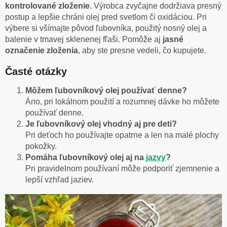
kontrolované zloženie
. Výrobca zvyčajne dodržiava presný
postup a lepšie chráni olej pred svetlom či oxidáciou. Pri
výbere si všímajte pôvod ľubovníka, použitý nosný olej a
balenie v tmavej sklenenej fľaši. Pomôže aj
jasné
označenie zloženia
, aby ste presne vedeli, čo kupujete.
Časté otázky
Môžem ľubovníkový olej používať denne?
Áno, pri lokálnom použití a rozumnej dávke ho môžete
používať denne.
Je ľubovníkový olej vhodný aj pre deti?
Pri deťoch ho používajte opatrne a len na malé plochy
pokožky.
Pomáha ľubovníkový olej aj na
jazvy
?
Pri pravidelnom používaní môže podporiť zjemnenie a
lepší vzhľad jaziev.