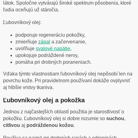
látok. Spoločne vytvárajú široké spektrum pôsobenia, ktoré
ľudia oceňujú už stáročia.
Ľubovníkový olej:
podporuje regeneráciu pokožky,
zmierňuje
zápal
a začervenanie,
uvoľňuje
svalové napätie
,
upokojuje podráždené nervy,
pomáha pri drobných poraneniach.
Vďaka týmto vlastnostiam ľubovníkový olej nepôsobí len na
povrchu kože. Pri pravidelnom používaní dokáže ovplyvniť
aj hlbšie vrstvy tkaniva.
Ľubovníkový olej a pokožka
Jednou z najčastejších oblastí použitia je starostlivosť o
pokožku. Ľubovníkový olej si dobre rozumie so
suchou
,
citlivou
aj
podráždenou kožou
.
Používa sa najmä pri drobných ranách a odreninách,