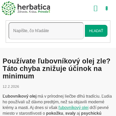
Prejsť
NÁKU
na
obsah
KOŠÍK
HĽADAŤ
Používate ľubovníkový olej zle?
Táto chyba znižuje účinok na
minimum
12.2.2026
Ľubovníkový olej
má v prírodnej liečbe dlhú tradíciu. Ľudia
ho používali už dávno predtým, než sa objavili moderné
krémy a masti. Aj dnes si však
ľubovníkový olej
drží pevné
miesto v starostlivosti o
pokožku
,
svaly
aj
psychickú