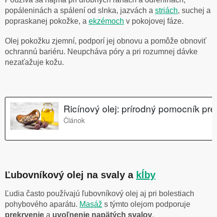
popáleninách a spálení od slnka, jazvách a
striách
, suchej a
popraskanej pokožke, a
ekzémoch
v pokojovej fáze.
Olej pokožku zjemní, podporí jej obnovu a pomôže obnoviť
ochrannú bariéru. Neupcháva póry a pri rozumnej dávke
nezaťažuje kožu.
Ľubovníkový olej na svaly a
kĺby
Ľudia často používajú ľubovníkový olej aj pri bolestiach
pohybového aparátu.
Masáž
s týmto olejom podporuje
prekrvenie
a
uvoľnenie napätých svalov
.