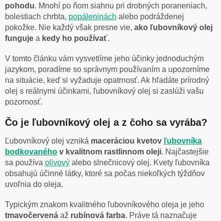
pohodu
. Mnohí po ňom siahnu pri drobných poraneniach,
bolestiach chrbta,
popáleninách
alebo podráždenej
pokožke. Nie každý však presne vie,
ako ľubovníkový olej
funguje
a
kedy ho používať
.
V tomto článku vám vysvetlíme jeho účinky jednoduchým
jazykom, poradíme so správnym používaním a upozorníme
na situácie, keď si vyžaduje opatrnosť. Ak hľadáte prírodný
olej s reálnymi účinkami, ľubovníkový olej si zaslúži vašu
pozornosť.
Čo je ľubovníkový olej a z čoho sa vyrába?
Ľubovníkový olej vzniká
maceráciou kvetov
ľubovníka
bodkovaného
v kvalitnom rastlinnom oleji
. Najčastejšie
sa používa
olivový
alebo slnečnicový olej. Kvety ľubovníka
obsahujú účinné látky, ktoré sa počas niekoľkých týždňov
uvoľnia do oleja.
Typickým znakom kvalitného ľubovníkového oleja je jeho
tmavočervená
až
rubínová farba
. Práve tá naznačuje