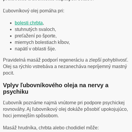
Ľubovníkový olej pomáha pri:
bolesti chrbta
,
stuhnutých svaloch,
preťažení po športe,
miernych bolestiach kĺbov,
napätí v oblasti šije.
Pravidelná masáž podporí regeneráciu a zlepší pohyblivosť.
Olej sa rýchlo vstrebáva a nezanecháva nepríjemný mastný
pocit.
Vplyv ľubovníkového oleja na nervy a
psychiku
Ľubovník poznáme najmä vnútorne pri podpore psychickej
rovnováhy. Aj ľubovníkový olej dokáže pôsobiť upokojujúco,
hoci jemnejším spôsobom.
Masáž hrudníka, chrbta alebo chodidiel môže: