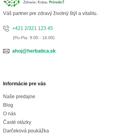
i
e
Váš partner pre zdravý životný štýl a vitalitu.
+421 2/321 123 45
ahoj@herbatica.sk
Informácie pre vás
Naše predajne
Blog
O nás
Časté otázky
Darčeková poukážka