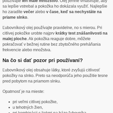
používajte
len malé množstvo
. Olej jemne vmasírujte, aby
sa lepšie vstrebal a pokožka ho dokázala využiť. Najlepšie
ho zaradíte
večer
alebo
v čase, keď sa nechystáte na
priame slnko
.
Ľubovníkový olej používajte pravidelne, no s mierou. Pri
citlivej pokožke urobte najprv
krátky test znášanlivosti na
malej ploche
. Ak pokožka reaguje dobre, môžete
pokračovať v bežnej rutine bez zbytočného preháňania
frekvencie alebo množstva.
Na čo si dať pozor pri používaní?
Ľubovníkový olej obsahuje látky, ktoré zvyšujú citlivosť
pokožky na slnko. Preto sa neodporúča jeho použitie tesne
pred pobytom na priamom slnku.
Opatrnosť je na mieste:
pri veľmi citlivej pokožke,
u tehotných žien,
pri kombinácii s liekmi na báze ľubovníka.