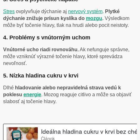
Stres
ovplyvňuje dýchanie aj
nervový systém
.
Plytké
dýchanie znižuje prísun kyslíka do
mozgu
.
Výsledkom
môže byť točenie hlavy, tlak na hrudi alebo pocit neistoty.
4. Problémy s vnútorným uchom
Vnútorné ucho riadi rovnováhu.
Ak nefunguje správne,
môže vzniknúť výrazné točenie hlavy, ktoré sprevádza
nevoľnosť.
5. Nízka hladina cukru v krvi
Dlhé
hladovanie alebo nepravidelná strava vedú k
poklesu
energie
. Mozog reaguje citlivo a môže sa objaviť
slabosť aj točenie hlavy.