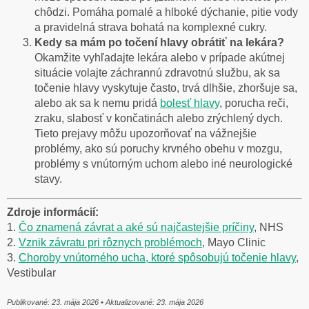
chôdzi. Pomáha pomalé a hlboké dýchanie, pitie vody
a pravidelná strava bohatá na komplexné cukry.
Kedy sa mám po točení hlavy obrátiť na lekára?
Okamžite vyhľadajte lekára alebo v prípade akútnej
situácie volajte záchrannú zdravotnú službu, ak sa
točenie hlavy vyskytuje často, trvá dlhšie, zhoršuje sa,
alebo ak sa k nemu pridá
bolesť hlavy
, porucha reči,
zraku, slabosť v končatinách alebo zrýchlený dych.
Tieto prejavy môžu upozorňovať na vážnejšie
problémy, ako sú poruchy krvného obehu v mozgu,
problémy s vnútorným uchom alebo iné neurologické
stavy.
Zdroje informácií:
1.
Čo znamená závrat a aké sú najčastejšie príčiny
, NHS
2.
Vznik závratu pri rôznych problémoch
, Mayo Clinic
3.
Choroby vnútorného ucha, ktoré spôsobujú točenie hlavy
,
Vestibular
Publikované: 23. mája 2026 • Aktualizované: 23. mája 2026