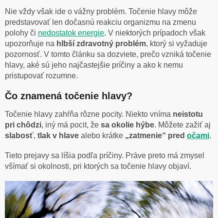
Nie vždy však ide o vážny problém. Točenie hlavy môže
predstavovať len dočasnú reakciu organizmu na zmenu
polohy či
nedostatok energie
. V niektorých prípadoch však
upozorňuje na
hlbší zdravotný problém
, ktorý si vyžaduje
pozornosť. V tomto článku sa dozviete, prečo vzniká točenie
hlavy, aké sú jeho najčastejšie príčiny a ako k nemu
pristupovať rozumne.
Čo znamená točenie hlavy?
Točenie hlavy zahŕňa rôzne pocity. Niekto vníma
neistotu
pri chôdzi
, iný má pocit, že
sa okolie hýbe
. Môžete zažiť aj
slabosť
,
tlak v hlave
alebo krátke
„zatmenie“ pred
očami
.
Tieto prejavy sa líšia podľa príčiny. Práve preto má zmysel
všímať si okolnosti, pri ktorých sa točenie hlavy objaví.