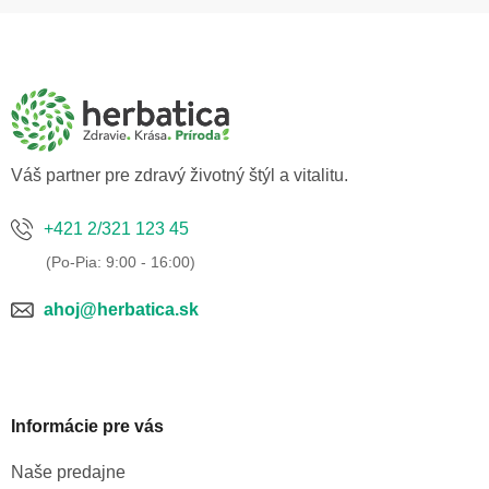
Z
á
p
ä
t
i
e
Váš partner pre zdravý životný štýl a vitalitu.
+421 2/321 123 45
ahoj@herbatica.sk
Informácie pre vás
Naše predajne