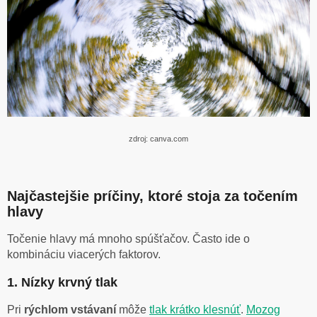
zdroj: canva.com
Najčastejšie príčiny, ktoré stoja za točením
hlavy
Točenie hlavy má mnoho spúšťačov. Často ide o
kombináciu viacerých faktorov.
1. Nízky krvný tlak
Pri
rýchlom vstávaní
môže
tlak krátko klesnúť
.
Mozog