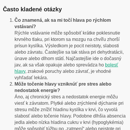
Často kladené otázky
Čo znamená, ak sa mi točí hlava po rýchlom
vstávaní?
Rýchle vstávanie môže spôsobiť krátke poklesnutie
krvného tlaku, pri ktorom sa mozgu na chvíľu zhorší
prísun kyslíka. Výsledkom je pocit neistoty, slabosti
alebo závratu. Častejšie sa tak stáva pri dehydratácii,
únave alebo dlhom státí. Najčastejšie ide o dočasný
jav, ak sa však opakuje alebo sprevádza ho
bolesť
hlavy
, zrakové poruchy alebo závrať, je vhodné
vyhľadať lekára.
Môže točenie hlavy vzniknúť pre stres alebo
nedostatok energie?
Áno, aj chronický stres a nedostatok energie môžu
viesť k závratom. Plytké alebo zrýchlené dýchanie pri
stresu môže znížiť hladinu kyslíka v krvi, čo vyvolá
slabosť alebo točenie hlavy. Podobne dlhšia absencia
jedla alebo nízka hladina cukru v krvi (hypoglykémia)
môže spôsobiť túžbu po „zatmení“ alebo neistote pri