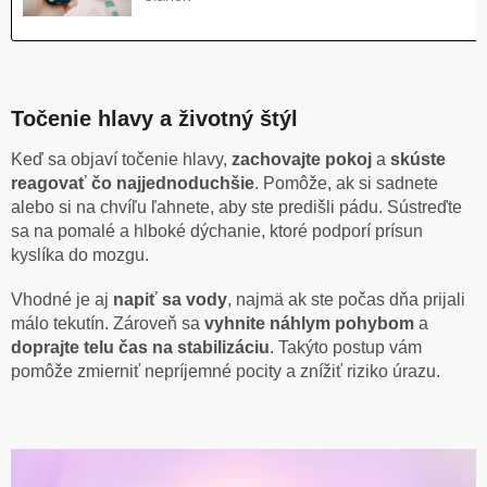
Točenie hlavy a životný štýl
Keď sa objaví točenie hlavy,
zachovajte pokoj
a
skúste
reagovať čo najjednoduchšie
. Pomôže, ak si sadnete
alebo si na chvíľu ľahnete, aby ste predišli pádu. Sústreďte
sa na pomalé a hlboké dýchanie, ktoré podporí prísun
kyslíka do mozgu.
Vhodné je aj
napiť sa vody
, najmä ak ste počas dňa prijali
málo tekutín. Zároveň sa
vyhnite náhlym pohybom
a
doprajte telu čas na stabilizáciu
. Takýto postup vám
pomôže zmierniť nepríjemné pocity a znížiť riziko úrazu.