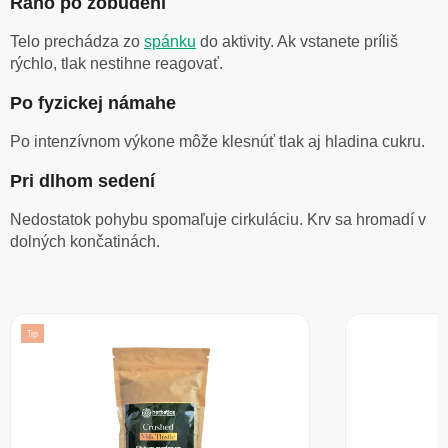
Ráno po zobudení
Telo prechádza zo
spánku
do aktivity. Ak vstanete príliš
rýchlo, tlak nestihne reagovať.
Po fyzickej námahe
Po intenzívnom výkone môže klesnúť tlak aj hladina cukru.
Pri dlhom sedení
Nedostatok pohybu spomaľuje cirkuláciu. Krv sa hromadí v
dolných končatinách.