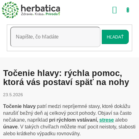
Prejsť
NÁKU
na
obsah
KOŠÍK
HĽADAŤ
Točenie hlavy: rýchla pomoc,
ktorá vás postaví späť na nohy
23.5.2026
Točenie hlavy
patrí medzi nepríjemné stavy, ktoré dokážu
narušiť bežný deň aj celkový pocit pohody. Objaví sa často
nečakane, napríklad
pri rýchlom vstávaní,
strese
alebo
únave
. V takých chvíľach môžete mať pocit neistoty, slabosti
alebo krátkeho výpadku rovnováhy.