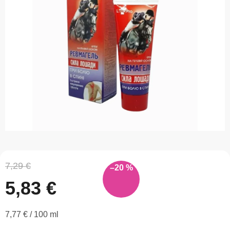
z
5
hviezdičiek.
7,29 €
–20 %
5,83 €
Jednotková
7,77 € / 100 ml
cena: