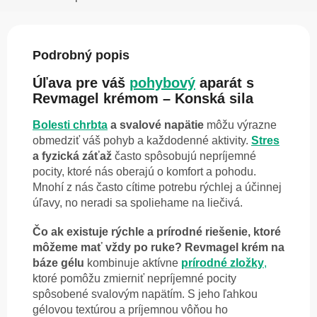
Podrobný popis
Úľava pre váš
pohybový
aparát s
Revmagel krémom – Konská sila
Bolesti chrbta
a svalové napätie
môžu výrazne
obmedziť váš pohyb a každodenné aktivity.
Stres
a fyzická záťaž
často spôsobujú nepríjemné
pocity, ktoré nás oberajú o komfort a pohodu.
Mnohí z nás často cítime potrebu rýchlej a účinnej
úľavy, no neradi sa spoliehame na liečivá.
Čo ak existuje rýchle a prírodné riešenie, ktoré
môžeme mať vždy po ruke?
Revmagel krém na
báze gélu
kombinuje aktívne
prírodné zložky
,
ktoré pomôžu zmierniť nepríjemné pocity
spôsobené svalovým napätím. S jeho ľahkou
gélovou textúrou a príjemnou vôňou ho