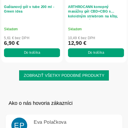
Gaštanový gél v tube 200 ml -
ARTHROCANN konopný
Green idea
masážny gél CBD+CBG s
koloidným striebrom na kĺby,
svaly a chrbát - 75 ml - Annabis
Skladom
Skladom
5,61 € bez DPH
10,49 € bez DPH
6,90 €
12,90 €
Do košíka
Do košíka
ZOBRAZIŤ VŠETKY PODOBNÉ PRODUKTY
Eva Polačkova
EP