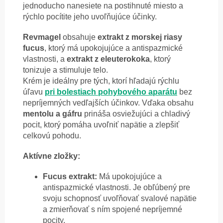
jednoducho nanesiete na postihnuté miesto a
rýchlo pocítite jeho uvoľňujúce účinky.
Revmagel
obsahuje
extrakt z morskej riasy
fucus
, ktorý má upokojujúce a antispazmické
vlastnosti, a
extrakt z eleuterokoka
, ktorý
tonizuje a stimuluje telo.
Krém je ideálny pre tých, ktorí hľadajú rýchlu
úľavu
pri bolestiach pohybového aparátu
bez
nepríjemných vedľajších účinkov. Vďaka obsahu
mentolu a gáfru
prináša osviežujúci a chladivý
pocit, ktorý pomáha uvoľniť napätie a zlepšiť
celkovú pohodu.
Aktívne zložky:
Fucus extrakt:
Má upokojujúce a
antispazmické vlastnosti. Je obľúbený pre
svoju schopnosť uvoľňovať svalové napätie
a zmierňovať s ním spojené nepríjemné
pocity.