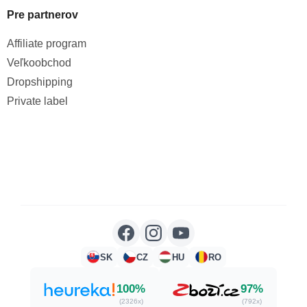
Pre partnerov
Affiliate program
Veľkoobchod
Dropshipping
Private label
SK
CZ
HU
RO
100%
97%
(2326x)
(792x)