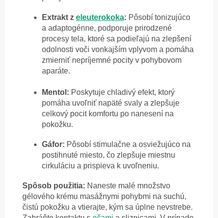
Extrakt z
eleuterokoka
:
Pôsobí tonizujúco
a adaptogénne, podporuje prirodzené
procesy tela, ktoré sa podieľajú na zlepšení
odolnosti voči vonkajším vplyvom a pomáha
zmierniť nepríjemné pocity v pohybovom
aparáte.
Mentol:
Poskytuje chladivý efekt, ktorý
pomáha uvoľniť napäté svaly a zlepšuje
celkový pocit komfortu po nanesení na
pokožku.
Gáfor:
Pôsobí stimulačne a osviežujúco na
postihnuté miesto, čo zlepšuje miestnu
cirkuláciu a prispieva k uvoľneniu.
Spôsob použitia:
Naneste malé množstvo
gélového krému masážnymi pohybmi na suchú,
čistú pokožku a vtierajte, kým sa úplne nevstrebe.
Zabráňte kontaktu s
očami
a sliznicami. V prípade