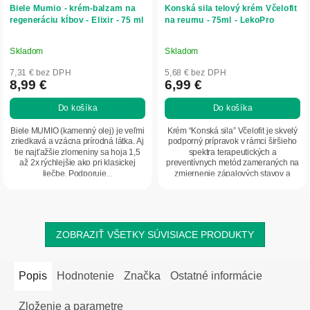
Biele Mumio - krém-balzam na
Konská sila telový krém Včelofit
regeneráciu kĺbov - Elixir - 75 ml
na reumu - 75ml - LekoPro
Skladom
Skladom
Priemerné
Priemerné
hodnotenie
hodnotenie
7,31 € bez DPH
5,68 € bez DPH
produktu
produktu
8,99 €
6,99 €
je
je
Do košíka
Do košíka
4,8
5,0
z
z
Biele MUMIO (kamenný olej) je veľmi
Krém “Konská sila” Včelofit je skvelý
5
5
zriedkavá a vzácna prírodná látka. Aj
podporný prípravok v rámci širšieho
tie najťažšie zlomeniny sa hoja 1,5
spektra terapeutických a
hviezdičiek.
hviezdičiek.
až 2x rýchlejšie ako pri klasickej
preventívnych metód zameraných na
liečbe. Podporuje...
zmiernenie zápalových stavov a
bolesti v...
ZOBRAZIŤ VŠETKY SÚVISIACE PRODUKTY
Popis
Hodnotenie
Značka
Ostatné informácie
Zloženie a parametre