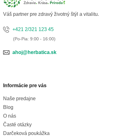
i
e
Váš partner pre zdravý životný štýl a vitalitu.
+421 2/321 123 45
ahoj@herbatica.sk
Informácie pre vás
Naše predajne
Blog
O nás
Časté otázky
Darčeková poukážka