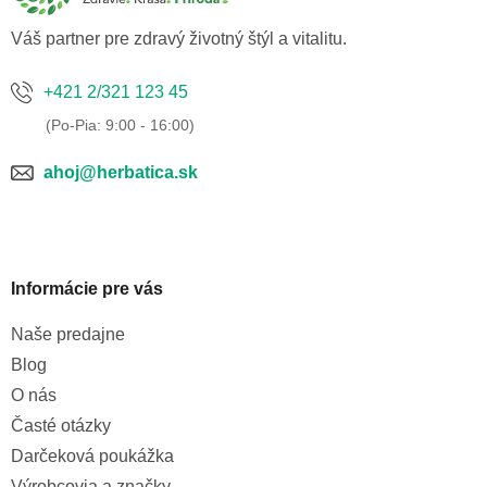
i
e
Váš partner pre zdravý životný štýl a vitalitu.
+421 2/321 123 45
ahoj@herbatica.sk
Informácie pre vás
Naše predajne
Blog
O nás
Časté otázky
Darčeková poukážka
Výrobcovia a značky