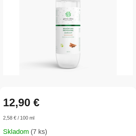
5
hviezdičiek.
12,90 €
Jednotková
2,58 € / 100 ml
cena:
Skladom
(7 ks)