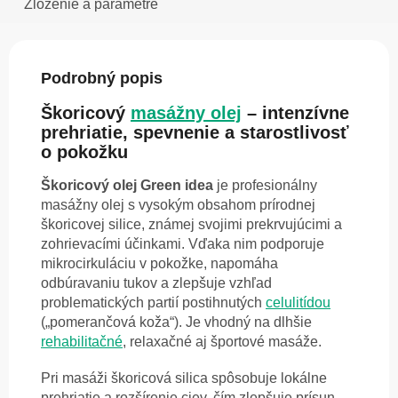
Zloženie a parametre
Podrobný popis
Škoricový
masážny olej
– intenzívne
prehriatie, spevnenie a starostlivosť
o pokožku
Škoricový olej Green idea
je profesionálny
masážny olej s vysokým obsahom prírodnej
škoricovej silice, známej svojimi prekrvujúcimi a
zohrievacími účinkami. Vďaka nim podporuje
mikrocirkuláciu v pokožke, napomáha
odbúravaniu tukov a zlepšuje vzhľad
problematických partií postihnutých
celulitídou
(„pomerančová koža“). Je vhodný na dlhšie
rehabilitačné
, relaxačné aj športové masáže.
Pri masáži škoricová silica spôsobuje lokálne
prehriatie a rozšírenie ciev, čím zlepšuje prísun