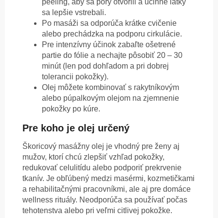
peeling, aby sa póry otvorili a účinné látky
sa lepšie vstrebali.
Po masáži sa odporúča krátke cvičenie
alebo prechádzka na podporu cirkulácie.
Pre intenzívny účinok zabaľte ošetrené
partie do fólie a nechajte pôsobiť 20 – 30
minút (len pod dohľadom a pri dobrej
tolerancii pokožky).
Olej môžete kombinovať s rakytníkovým
alebo púpalkovým olejom na zjemnenie
pokožky po kúre.
Pre koho je olej určený
Škoricový masážny olej je vhodný pre ženy aj
mužov, ktorí chcú zlepšiť vzhľad pokožky,
redukovať celulitídu alebo podporiť prekrvenie
tkanív. Je obľúbený medzi masérmi, kozmetičkami
a rehabilitačnými pracovníkmi, ale aj pre domáce
wellness rituály. Neodporúča sa používať počas
tehotenstva alebo pri veľmi citlivej pokožke.