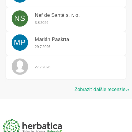
Nef de Santé s. r. o.
NS
Hodnotenie obchodu je 5 z 5 hviezdičiek.
3.8.2026
Marián Paskrta
MP
Hodnotenie obchodu je 5 z 5 hviezdičiek.
29.7.2026
Hodnotenie obchodu je 5 z 5 hviezdičiek.
27.7.2026
Zobraziť ďalšie recenzie
Z
á
p
ä
t