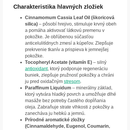
Charakteristika hlavných zložiek
Cinnamomum Cassia Leaf Oil (škoricová
silica)
– pôsobí hrejivo, stimuluje krvný obeh
a pomáha aktivovať látkovú premenu v
pokožke. Je obľúbenou súčasťou
anticelulitídnych zmesí a kúpeľov. Zlepšuje
prekrvenie tkanív a prispieva k jemnejšej
pokožke.
Tocopheryl Acetate (vitamín E)
– silný
antioxidant
, ktorý podporuje regeneráciu
buniek, zlepšuje pružnosť pokožky a chráni
ju pred oxidačným
stresom
.
Paraffinum Liquidum
– minerálny základ,
ktorý vytvára hladký povrch a umožňuje dlhé
masáže bez potreby častého dopĺňania
oleja. Zabraňuje strate vlhkosti z pokožky a
zanecháva ju hebkú a jemnú.
Prírodné aromatické zložky
(Cinnamaldehyde, Eugenol, Coumarin,