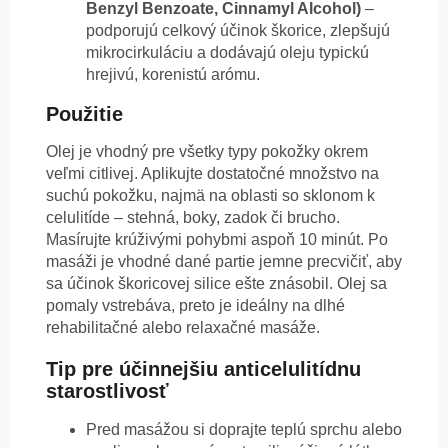
Benzyl Benzoate, Cinnamyl Alcohol)
–
podporujú celkový účinok škorice, zlepšujú
mikrocirkuláciu a dodávajú oleju typickú
hrejivú, korenistú arómu.
Použitie
Olej je vhodný pre všetky typy pokožky okrem
veľmi citlivej. Aplikujte dostatočné množstvo na
suchú pokožku, najmä na oblasti so sklonom k
celulitíde – stehná, boky, zadok či brucho.
Masírujte krúživými pohybmi aspoň 10 minút. Po
masáži je vhodné dané partie jemne precvičiť, aby
sa účinok škoricovej silice ešte znásobil. Olej sa
pomaly vstrebáva, preto je ideálny na dlhé
rehabilitačné alebo relaxačné masáže.
Tip pre účinnejšiu anticelulitídnu
starostlivosť
Pred masážou si doprajte teplú sprchu alebo