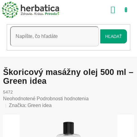
Prejsť
NÁKU
na
obsah
KOŠÍK
HĽADAŤ
Škoricový masážny olej 500 ml –
Green idea
5472
Priemerné
Neohodnotené
Podrobnosti hodnotenia
hodnotenie
Značka:
Green idea
produktu
je
0,0
z