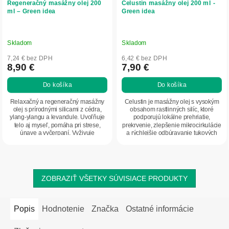
Regeneračný masážny olej 200
Celustin masážny olej 200 ml -
ml – Green idea
Green idea
Skladom
Skladom
7,24 € bez DPH
6,42 € bez DPH
8,90 €
7,90 €
Do košíka
Do košíka
Relaxačný a regeneračný masážny
Celustin je masážny olej s vysokým
olej s prírodnými silicami z cédra,
obsahom rastlinných silíc, ktoré
ylang-ylangu a levandule. Uvoľňuje
podporujú lokálne prehriatie,
telo aj myseľ, pomáha pri strese,
prekrvenie, zlepšenie mikrocirkulácie
únave a vyčerpaní. Vyživuje
a rýchlejšie odbúravanie tukových
pokožku,...
buniek....
ZOBRAZIŤ VŠETKY SÚVISIACE PRODUKTY
Popis
Hodnotenie
Značka
Ostatné informácie