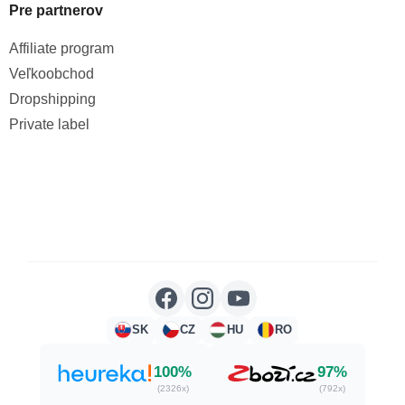
Pre partnerov
Affiliate program
Veľkoobchod
Dropshipping
Private label
SK
CZ
HU
RO
100%
97%
(2326x)
(792x)