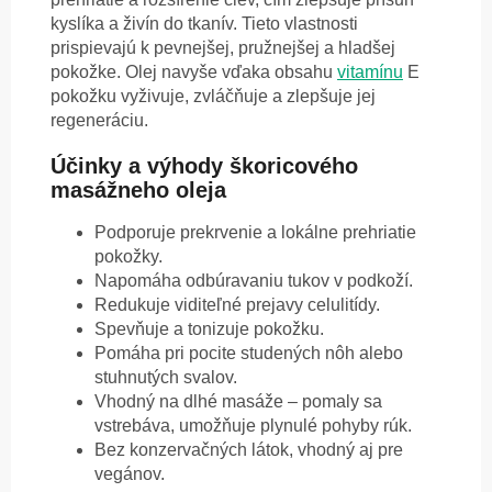
kyslíka a živín do tkanív. Tieto vlastnosti
prispievajú k pevnejšej, pružnejšej a hladšej
pokožke. Olej navyše vďaka obsahu
vitamínu
E
pokožku vyživuje, zvláčňuje a zlepšuje jej
regeneráciu.
Účinky a výhody škoricového
masážneho oleja
Podporuje prekrvenie a lokálne prehriatie
pokožky.
Napomáha odbúravaniu tukov v podkoží.
Redukuje viditeľné prejavy celulitídy.
Spevňuje a tonizuje pokožku.
Pomáha pri pocite studených nôh alebo
stuhnutých svalov.
Vhodný na dlhé masáže – pomaly sa
vstrebáva, umožňuje plynulé pohyby rúk.
Bez konzervačných látok, vhodný aj pre
vegánov.