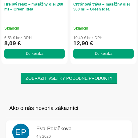
Hrejivý relax – masážny olej 200
Citrónová tráva – masážny olej
ml – Green idea
500 ml – Green idea
Skladom
Skladom
6,58 € bez DPH
10,49 € bez DPH
8,09 €
12,90 €
Do košíka
Do košíka
ZOBRAZIŤ VŠETKY PODOBNÉ PRODUKTY
Eva Polačkova
EP
Hodnotenie obchodu je 5 z 5 hviezdičiek.
4.8.2026