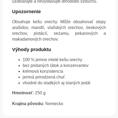
uzatvárajte a nevystavujte dlhodobo vzduchu.
Upozornenie
Obsahuje kešu orechy. Môže obsahovať stopy
arašidov, mandlí, vlašských orechov, lieskových
orechov, pistácií, sezamu, pekanových a
makadamových orechov.
Výhody produktu
100 % jemne mleté kešu orechy
bez pridaných látok a konzervantov
krémová konzistencia
jemná prirodzená chuť
vhodné do sladkých aj slaných jedál
Hmotnosť:
250 g
Krajina pôvodu:
Nemecko