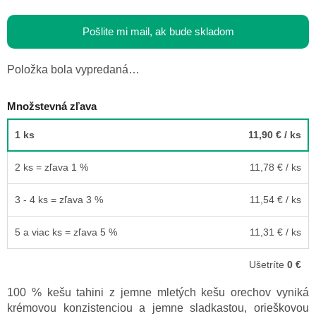
Pošlite mi mail, ak bude skladom
Položka bola vypredaná…
Množstevná zľava
1 ks
11,90 €
/ ks
2 ks = zľava 1 %
11,78 €
/ ks
3 - 4 ks = zľava 3 %
11,54 €
/ ks
5 a viac ks = zľava 5 %
11,31 €
/ ks
Ušetríte
0 €
100 % kešu tahini z jemne mletých kešu orechov vyniká
krémovou konzistenciou a jemne sladkastou, orieškovou