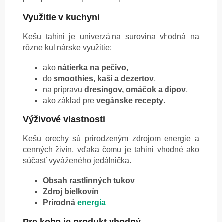
Využitie v kuchyni
Kešu tahini je univerzálna surovina vhodná na
rôzne kulinárske využitie:
ako
nátierka na pečivo
,
do
smoothies, kaší a dezertov
,
na prípravu
dresingov, omáčok a dipov
,
ako základ pre
vegánske recepty
.
Výživové vlastnosti
Kešu orechy sú prirodzeným zdrojom energie a
cenných živín, vďaka čomu je tahini vhodné ako
súčasť vyváženého jedálnička.
Obsah rastlinných tukov
Zdroj bielkovín
Prírodná
energia
Pre koho je produkt vhodný