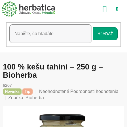
Prejsť
NÁKU
na
obsah
KOŠÍK
HĽADAŤ
100 % kešu tahini – 250 g –
Bioherba
6207
Priemerné
Neohodnotené
Podrobnosti hodnotenia
Novinka
Tip
hodnotenie
Značka:
Bioherba
produktu
je
0,0
z