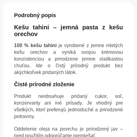
Podrobný popis
Kešu tahini – jemná pasta z kešu
orechov
100 % kešu tahini
je vyrobené z jemne mletých
kešu orechov a vyniká svojou krémovou
konzistenciou a prirodzene jemne sladkastou
chuťou. Ide o čistý prírodný produkt bez
akýchkoľvek pridaných látok.
Čisté prírodné zloženie
Produkt neobsahuje pridaný cukor, soľ,
konzervanty ani iné prísady. Je vhodný pre
všetkých, ktorí preferujú jednoduché a prirodzené
potraviny.
Oddelenie oleja na povrchu je prirodzený jav –
pred použitím odporúčame premiešať.