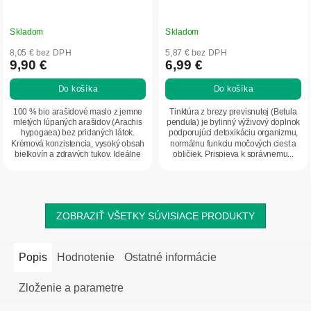
Skladom
Skladom
8,05 € bez DPH
5,87 € bez DPH
9,90 €
6,99 €
Do košíka
Do košíka
100 % bio arašidové maslo z jemne
Tinktúra z brezy previsnutej (Betula
mletých lúpaných arašidov (Arachis
pendula) je bylinný výživový doplnok
hypogaea) bez pridaných látok.
podporujúci detoxikáciu organizmu,
Krémová konzistencia, vysoký obsah
normálnu funkciu močových ciest a
bielkovín a zdravých tukov. Ideálne
obličiek. Prispieva k správnemu...
ako...
ZOBRAZIŤ VŠETKY SÚVISIACE PRODUKTY
Popis
Hodnotenie
Ostatné informácie
Zloženie a parametre