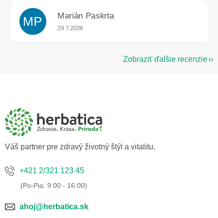
Marián Paskrta
MP
Hodnotenie obchodu je 5 z 5 hviezdičiek.
29.7.2026
Zobraziť ďalšie recenzie
Z
á
p
ä
t
i
e
Váš partner pre zdravý životný štýl a vitalitu.
+421 2/321 123 45
ahoj@herbatica.sk