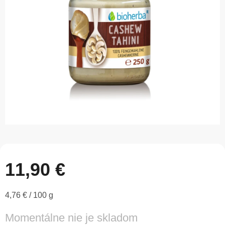
5
hviezdičiek.
11,90 €
Jednotková
4,76 € / 100 g
cena:
Momentálne nie je skladom