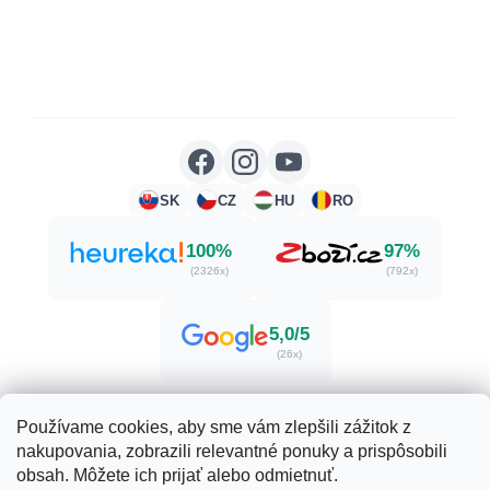
SK
CZ
HU
RO
100%
97%
(2326x)
(792x)
5,0/5
(26x)
Používame cookies, aby sme vám zlepšili zážitok z
nakupovania, zobrazili relevantné ponuky a prispôsobili
Vytvoril Shoptet
obsah. Môžete ich prijať alebo odmietnuť.