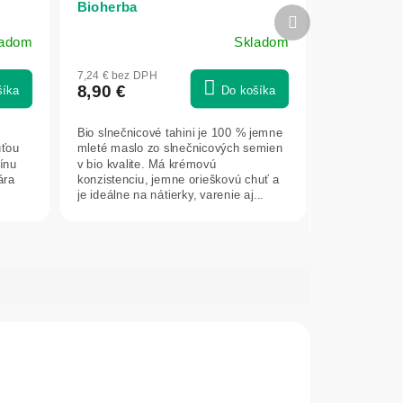
Bioherba
Ďalší
produkt
ladom
Skladom
7,24 € bez DPH
8,90 €
šíka
Do košíka
Bio slnečnicové tahini je 100 % jemne
uťou
mleté maslo zo slnečnicových semien
ínu
v bio kvalite. Má krémovú
ára
konzistenciu, jemne orieškovú chuť a
je ideálne na nátierky, varenie aj...