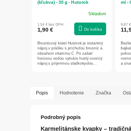
(kľukva) - 30 g - Hutorok
ml -
Skladom
1,54 € bez DPH
9,67 
1,90 €
11,
Do košíka
Brusnicový kisiel Hutorok je instantný
Bezli
nápoj v prášku s príchuťou brusníc a
bajka
obsahom vitamínu C. Po zaliatí
pohod
horúcou vodou vytvára hustý ovocný
rovno
nápoj s príjemnou sladkokyslou...
a úna
oxida
Popis
Hodnotenie
Značka
Ost
Podrobný popis
Karmelitánske kvapky – tradič