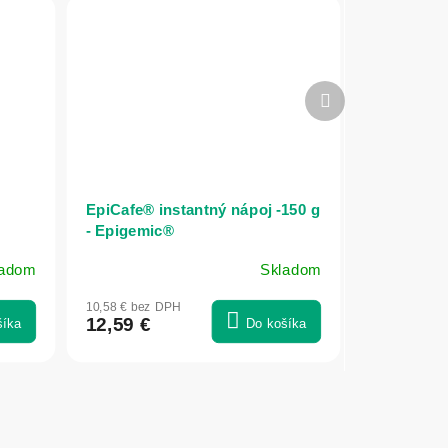
Ďalší
produkt
EpiCafe® instantný nápoj -150 g
- Epigemic®
ladom
Skladom
Priemerné
hodnotenie
10,58 € bez DPH
produktu
12,59 €
šíka
Do košíka
je
5,0
z
5
hviezdičiek.