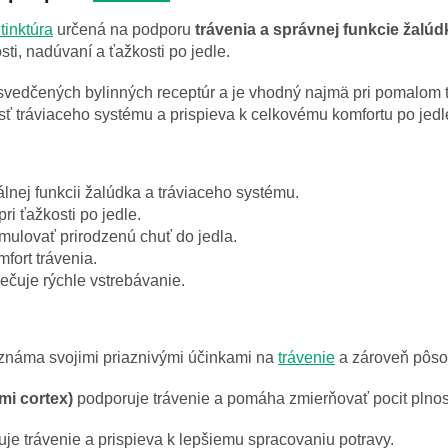
tinktúra
určená na podporu
trávenia a správnej funkcie žalúd
sti, nadúvaní a ťažkosti po jedle.
osvedčených bylinných receptúr a je vhodný najmä pri pomalom 
ť tráviaceho systému a prispieva k celkovému komfortu po jedl
lnej funkcii žalúdka a tráviaceho systému.
ri ťažkosti po jedle.
ulovať prirodzenú chuť do jedla.
fort trávenia.
ečuje rýchle vstrebávanie.
známa svojimi priaznivými účinkami na
trávenie
a zároveň pôsob
i cortex)
podporuje trávenie a pomáha zmierňovať pocit plnost
je trávenie a prispieva k lepšiemu spracovaniu potravy.