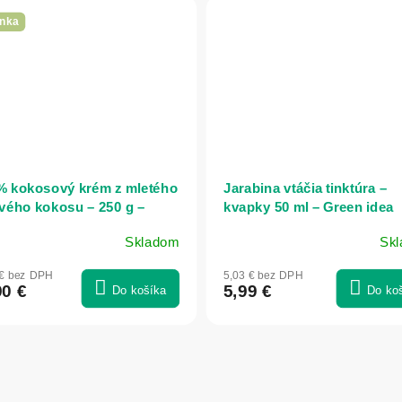
nka
% kokosový krém z mletého
Jarabina vtáčia tinktúra –
vého kokosu – 250 g –
kvapky 50 ml – Green idea
erba
Skladom
Sk
 € bez DPH
5,03 € bez DPH
90 €
5,99 €
Do košíka
Do ko