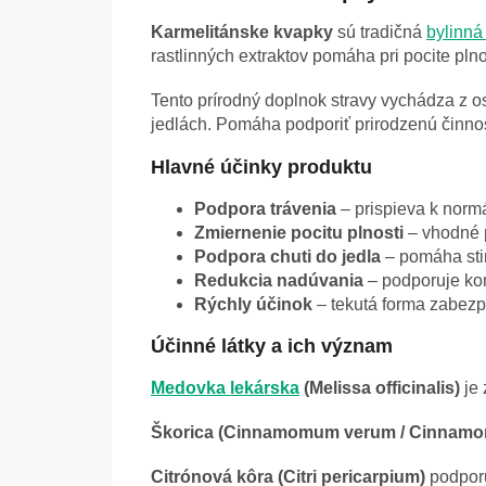
Karmelitánske kvapky
sú tradičná
bylinná 
rastlinných extraktov pomáha pri pocite plno
Tento prírodný doplnok stravy vychádza z 
jedlách. Pomáha podporiť prirodzenú činnos
Hlavné účinky produktu
Podpora trávenia
– prispieva k normá
Zmiernenie pocitu plnosti
– vhodné p
Podpora chuti do jedla
– pomáha stim
Redukcia nadúvania
– podporuje kom
Rýchly účinok
– tekutá forma zabezp
Účinné látky a ich význam
Medovka lekárska
(Melissa officinalis)
je 
Škorica (Cinnamomum verum / Cinnamom
Citrónová kôra (Citri pericarpium)
podporu