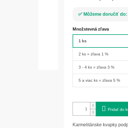
Môžeme doručiť do:
Množstevná zľava
1 ks
2 ks = zľava 1 %
3 - 4 ks = zľava 3 %
5 a viac ks = zľava 5 %
Pridať do k
Karmelitánske kvapky pod