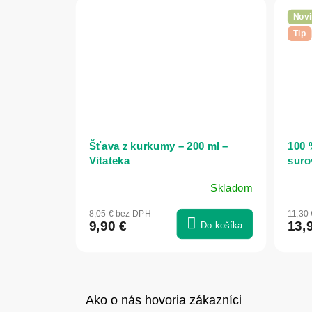
Novi
Tip
Šťava z kurkumy – 200 ml –
100 
Vitateka
suro
Bioh
Skladom
8,05 € bez DPH
11,30
9,90 €
13,
Do košíka