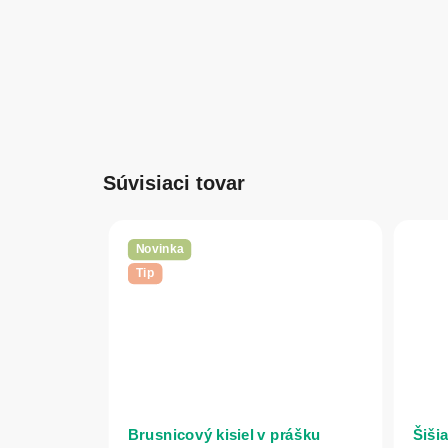
Súvisiaci tovar
Novinka
Tip
Brusnicový kisiel v prášku
Šišia