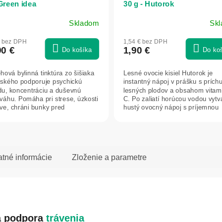
 Green idea
30 g - Hutorok
Skladom
Sk
€ bez DPH
1,54 € bez DPH
90 €
1,90 €
Do košíka
Do ko
ehová bylinná tinktúra zo šišiaka
Lesné ovocie kisiel Hutorok je
lského podporuje psychickú
instantný nápoj v prášku s prích
u, koncentráciu a duševnú
lesných plodov a obsahom vitam
váhu. Pomáha pri strese, úzkosti
C. Po zaliatí horúcou vodou vytv
ve, chráni bunky pred
hustý ovocný nápoj s príjemnou
čným...
arómou...
atné informácie
Zloženie a parametre
ná podpora
trávenia