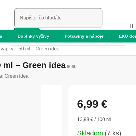
HĽADAŤ
a
Doplnky výživy
Potraviny a nápoje
EKO do
kvapky – 50 ml – Green idea
 ml – Green idea
6060
a:
Green idea
6,99 €
Jednotková
13,98 € / 100 ml
cena:
Skladom
(7 ks)