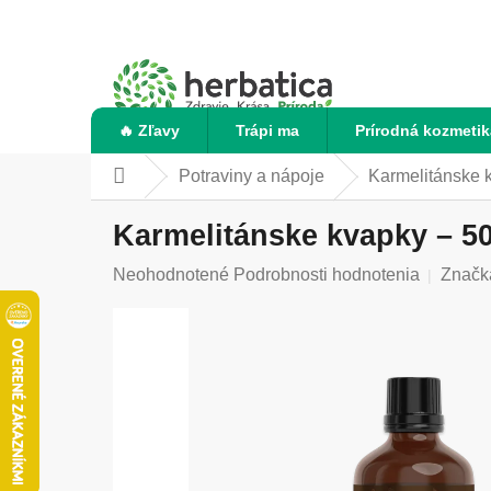
Prejsť
na
obsah
🔥 Zľavy
Trápi ma
Prírodná kozmetik
Potraviny a nápoje
Karmelitánske 
Domov
Karmelitánske kvapky – 50
Priemerné
Neohodnotené
Podrobnosti hodnotenia
Značk
hodnotenie
produktu
je
0,0
z
5
hviezdičiek.