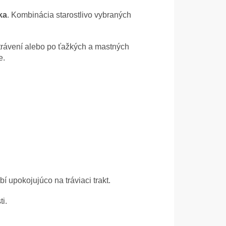
ka
. Kombinácia starostlivo vybraných
trávení alebo po ťažkých a mastných
e.
í upokojujúco na tráviaci trakt.
i.