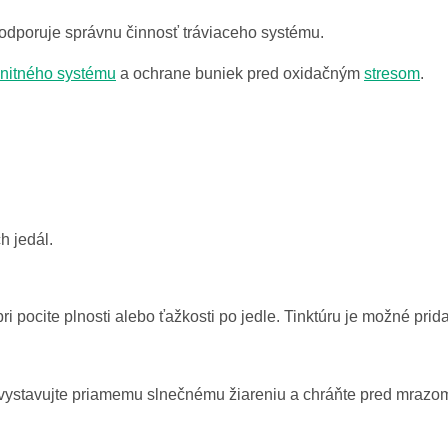
odporuje správnu činnosť tráviaceho systému.
nitného systému
a ochrane buniek pred oxidačným
stresom
.
h jedál.
i pocite plnosti alebo ťažkosti po jedle. Tinktúru je možné pri
Nevystavujte priamemu slnečnému žiareniu a chráňte pred mrazo