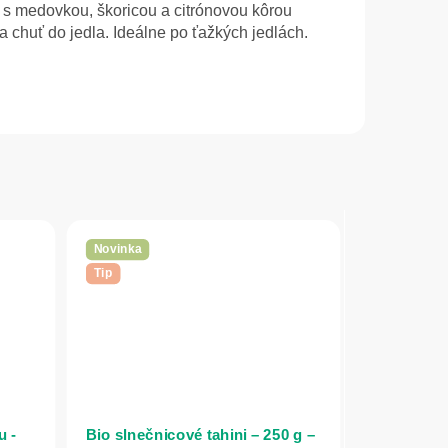
s medovkou, škoricou a citrónovou kôrou
 chuť do jedla. Ideálne po ťažkých jedlách.
Novinka
Tip
u -
Bio slnečnicové tahini – 250 g –