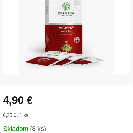
5
hviezdičiek.
4,90 €
Jednotková
0,25 € / 1 ks
cena:
Skladom
(8 ks)