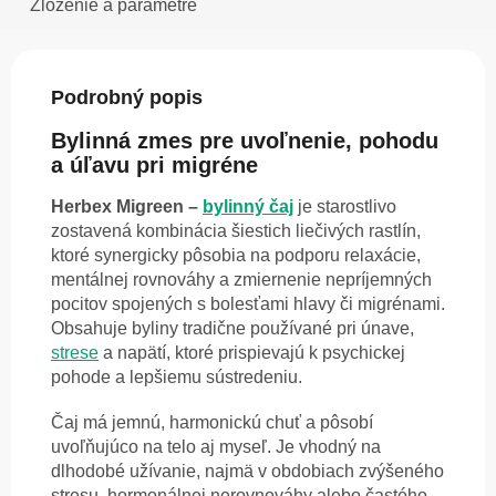
Zloženie a parametre
Podrobný popis
Bylinná zmes pre uvoľnenie, pohodu
a úľavu pri migréne
Herbex Migreen –
bylinný čaj
je starostlivo
zostavená kombinácia šiestich liečivých rastlín,
ktoré synergicky pôsobia na podporu relaxácie,
mentálnej rovnováhy a zmiernenie nepríjemných
pocitov spojených s bolesťami hlavy či migrénami.
Obsahuje byliny tradične používané pri únave,
strese
a napätí, ktoré prispievajú k psychickej
pohode a lepšiemu sústredeniu.
Čaj má jemnú, harmonickú chuť a pôsobí
uvoľňujúco na telo aj myseľ. Je vhodný na
dlhodobé užívanie, najmä v obdobiach zvýšeného
stresu, hormonálnej nerovnováhy alebo častého