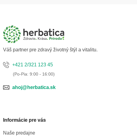
Z
á
p
ä
t
i
e
Váš partner pre zdravý životný štýl a vitalitu.
+421 2/321 123 45
ahoj@herbatica.sk
Informácie pre vás
Naše predajne