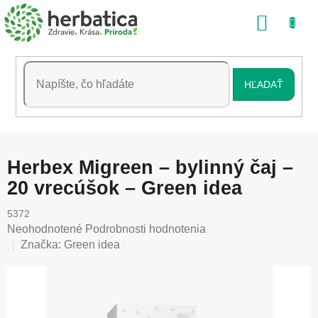
Prejsť
NÁKU
na
obsah
KOŠÍK
HĽADAŤ
Herbex Migreen – bylinný čaj –
20 vrecúšok – Green idea
5372
Priemerné
Neohodnotené
Podrobnosti hodnotenia
hodnotenie
Značka:
Green idea
produktu
je
0,0
z