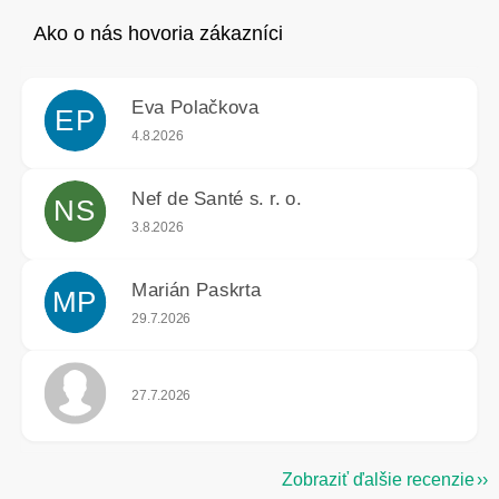
Eva Polačkova
EP
Hodnotenie obchodu je 5 z 5 hviezdičiek.
4.8.2026
Nef de Santé s. r. o.
NS
Hodnotenie obchodu je 5 z 5 hviezdičiek.
3.8.2026
Marián Paskrta
MP
Hodnotenie obchodu je 5 z 5 hviezdičiek.
29.7.2026
Hodnotenie obchodu je 5 z 5 hviezdičiek.
27.7.2026
Zobraziť ďalšie recenzie