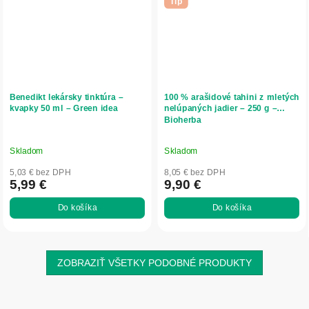
Tip
Benedikt lekársky tinktúra –
100 % arašidové tahini z mletých
kvapky 50 ml – Green idea
nelúpaných jadier – 250 g –
Bioherba
Skladom
Skladom
5,03 € bez DPH
8,05 € bez DPH
5,99 €
9,90 €
Do košíka
Do košíka
ZOBRAZIŤ VŠETKY PODOBNÉ PRODUKTY