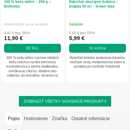
100 % kešu tahini – 250 g –
Rebríček obyčajný tinktúra –
Bioherba
kvapky 50 ml – Green idea
Momentálne nie je skladom
Skladom
9,67 € bez DPH
5,03 € bez DPH
11,90 €
5,99 €
DETAIL
Do košíka
100 % kešu tahini z jemne mletých
Rebríček tinktúra podporuje trávenie,
kešu orechov vyniká krémovou
močové cesty, metabolizmus tukov a
konzistenciou a jemne sladkastou,
pomáha pri kontrole hmotnosti.
orieškovou chuťou. Ideálne ako
nátierka, do smoothie, dezertov aj
slaných jedál....
ZOBRAZIŤ VŠETKY SÚVISIACE PRODUKTY
Popis
Hodnotenie
Značka
Ostatné informácie