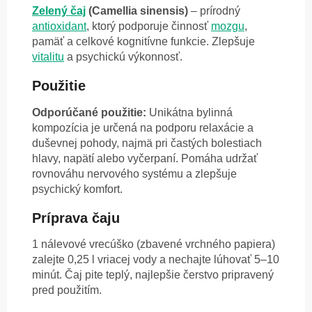
Zelený čaj
(Camellia sinensis)
– prírodný
antioxidant
, ktorý podporuje činnosť
mozgu
,
pamäť a celkové kognitívne funkcie. Zlepšuje
vitalitu
a psychickú výkonnosť.
Použitie
Odporúčané použitie:
Unikátna bylinná
kompozícia je určená na podporu relaxácie a
duševnej pohody, najmä pri častých bolestiach
hlavy, napätí alebo vyčerpaní. Pomáha udržať
rovnováhu nervového systému a zlepšuje
psychický komfort.
Príprava čaju
1 nálevové vrecúško (zbavené vrchného papiera)
zalejte 0,25 l vriacej vody a nechajte lúhovať 5–10
minút. Čaj pite teplý, najlepšie čerstvo pripravený
pred použitím.