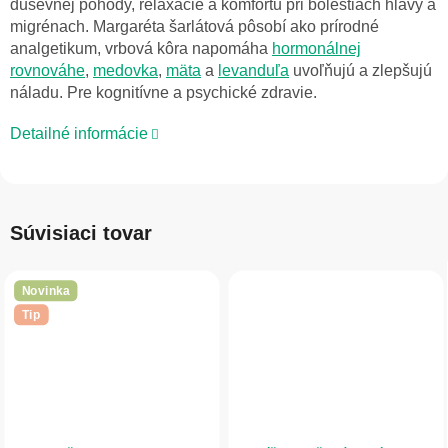
duševnej pohody, relaxácie a komfortu pri bolestiach hlavy a
migrénach.
Margaréta šarlátová
pôsobí ako prírodné
analgetikum, vrbová kôra napomáha
hormonálnej
rovnováhe
,
medovka
,
mäta
a
levanduľa
uvoľňujú a zlepšujú
náladu. Pre kognitívne a psychické zdravie.
Detailné informácie
Súvisiaci tovar
Novinka
Tip