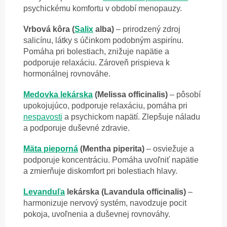
psychickému komfortu v období menopauzy.
Vrbová kôra (
Salix
alba)
– prirodzený zdroj
salicínu, látky s účinkom podobným aspirínu.
Pomáha pri bolestiach, znižuje napätie a
podporuje relaxáciu. Zároveň prispieva k
hormonálnej rovnováhe.
Medovka lekárska
(Melissa officinalis)
– pôsobí
upokojujúco, podporuje relaxáciu, pomáha pri
nespavosti
a psychickom napätí. Zlepšuje náladu
a podporuje duševné zdravie.
Mäta pieporná
(Mentha piperita)
– osviežuje a
podporuje koncentráciu. Pomáha uvoľniť napätie
a zmierňuje diskomfort pri bolestiach hlavy.
Levanduľa
lekárska (Lavandula officinalis)
–
harmonizuje nervový systém, navodzuje pocit
pokoja, uvoľnenia a duševnej rovnováhy.