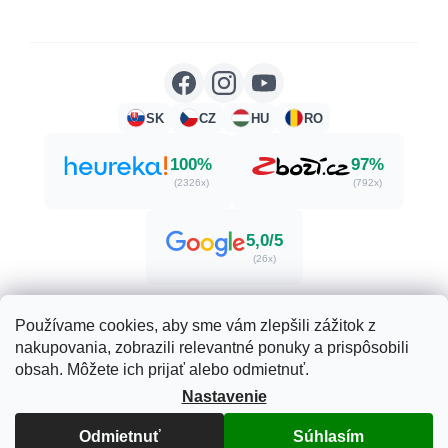
SK
CZ
HU
RO
100%
97%
(2326x)
(792x)
5,0/5
(26x)
Používame cookies, aby sme vám zlepšili zážitok z
nakupovania, zobrazili relevantné ponuky a prispôsobili
Vytvoril Shoptet
obsah. Môžete ich prijať alebo odmietnuť.
Nastavenie
Copyright 2026
Herbatica.sk
. Všetky práva vyhradené.
Odmietnuť
Súhlasím
Upraviť nastavenie cookies