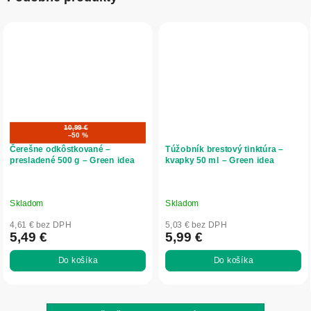
10,99 €
–50 %
Čerešne odkôstkované –
Túžobník brestový tinktúra –
presladené 500 g – Green idea
kvapky 50 ml – Green idea
Skladom
Skladom
4,61 € bez DPH
5,03 € bez DPH
5,49 €
5,99 €
Do košíka
Do košíka