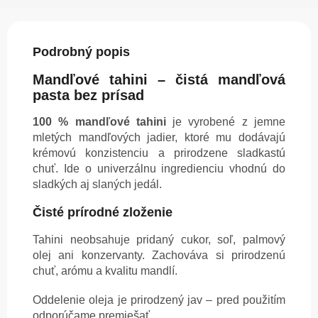
Podrobný popis
Mandľové tahini – čistá mandľová
pasta bez prísad
100 % mandľové tahini
je vyrobené z jemne
mletých mandľových jadier, ktoré mu dodávajú
krémovú konzistenciu a prirodzene sladkastú
chuť. Ide o univerzálnu ingredienciu vhodnú do
sladkých aj slaných jedál.
Čisté prírodné zloženie
Tahini neobsahuje pridaný cukor, soľ, palmový
olej ani konzervanty. Zachováva si prirodzenú
chuť, arómu a kvalitu mandlí.
Oddelenie oleja je prirodzený jav – pred použitím
odporúčame premiešať.