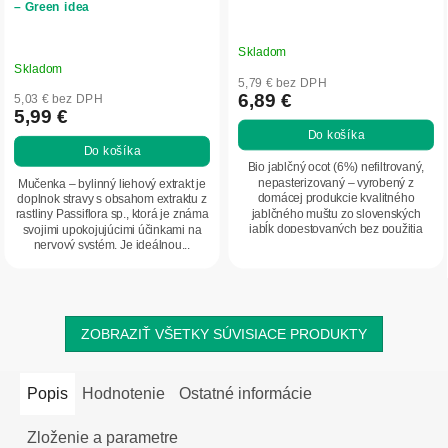
– Green idea
Skladom
Priemerné
Skladom
hodnotenie
5,79 € bez DPH
produktu
6,89 €
5,03 € bez DPH
5,99 €
je
Do košíka
5,0
Do košíka
z
Bio jablčný ocot (6%) nefiltrovaný,
5
nepasterizovaný – vyrobený z
Mučenka – bylinný liehový extrakt je
domácej produkcie kvalitného
doplnok stravy s obsahom extraktu z
hviezdičiek.
jablčného muštu zo slovenských
rastliny Passiflora sp., ktorá je známa
jabĺk dopestovaných bez použitia
svojimi upokojujúcimi účinkami na
pesticídov a iných...
nervový systém. Je ideálnou...
ZOBRAZIŤ VŠETKY SÚVISIACE PRODUKTY
Popis
Hodnotenie
Ostatné informácie
Zloženie a parametre