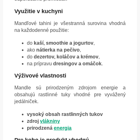
Využitie v kuchyni
Mandľové tahini je všestranná surovina vhodná
na každodenné použitie:
do
kaší, smoothie a jogurtov
,
ako
nátierka na pečivo
,
do
dezertov, koláčov a krémov
,
na prípravu
dresingov a omáčok
.
Výživové vlastnosti
Mandle sú prirodzeným zdrojom energie a
obsahujú rastlinné tuky vhodné pre vyvážený
jedálniček.
vysoký obsah rastlinných tukov
zdroj
vlákniny
prirodzená
energia