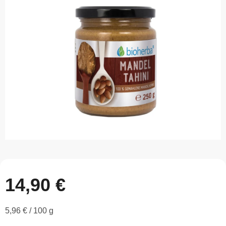
z
5
hviezdičiek.
14,90 €
Jednotková
5,96 € / 100 g
cena: