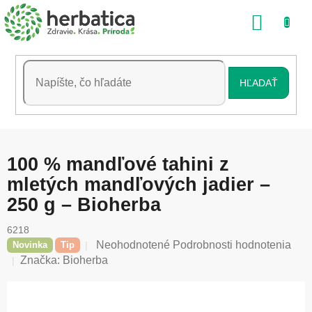
Prejsť
NÁKU
na
obsah
KOŠÍK
HĽADAŤ
100 % mandľové tahini z
mletých mandľových jadier –
250 g – Bioherba
6218
Priemerné
Neohodnotené
Podrobnosti hodnotenia
Novinka
Tip
hodnotenie
Značka:
Bioherba
produktu
je
0,0