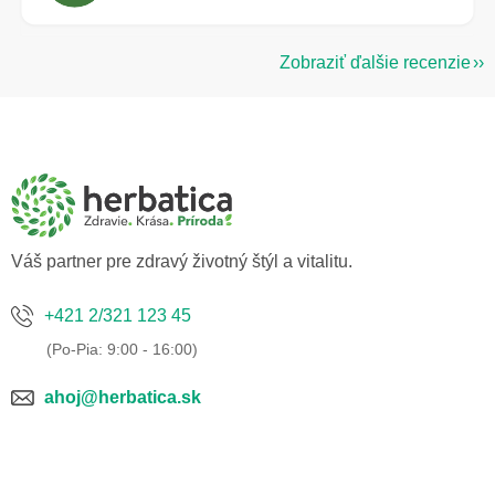
Zobraziť ďalšie recenzie
Z
á
p
ä
t
i
e
Váš partner pre zdravý životný štýl a vitalitu.
+421 2/321 123 45
ahoj@herbatica.sk