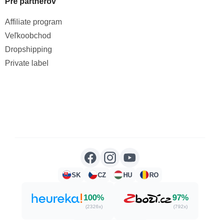
Pre partnerov
Affiliate program
Veľkoobchod
Dropshipping
Private label
SK
CZ
HU
RO
100%
97%
(2326x)
(792x)