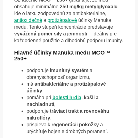
obsahuje minimálne
250 mg/kg metylglyoxalu
.
Ide o látku zodpovednú za antibakteriálne,
antioxidačné
a
protizápalové
účinky Manuka
medu. Tento stupeň koncentrácie predstavuje
vyvážený pomer sily a jemnosti
– ideálny pre
každodenné použitie a dlhodobú podporu imunity.
Hlavné účinky Manuka medu MGO™
250+
podporuje
imunitný systém
a
obranyschopnosť organizmu,
má
antibakteriálne a protizápalové
účinky
,
pomáha pri
bolesti hrdla
, kašli a
nachladnutí
,
podporuje
tráviaci trakt a rovnováhu
mikroflóry
,
prispieva k
regenerácii pokožky
a
urýchľuje hojenie drobných poranení.