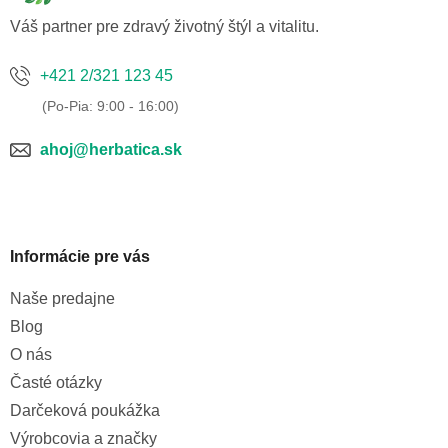
e
Váš partner pre zdravý životný štýl a vitalitu.
+421 2/321 123 45
ahoj@herbatica.sk
Informácie pre vás
Naše predajne
Blog
O nás
Časté otázky
Darčeková poukážka
Výrobcovia a značky