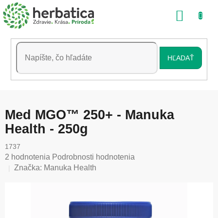
Prejsť
NÁKU
na
obsah
KOŠÍK
HĽADAŤ
Med MGO™ 250+ - Manuka
Health - 250g
1737
Priemerné
2 hodnotenia
Podrobnosti hodnotenia
hodnotenie
Značka:
Manuka Health
produktu
je
5,0
z