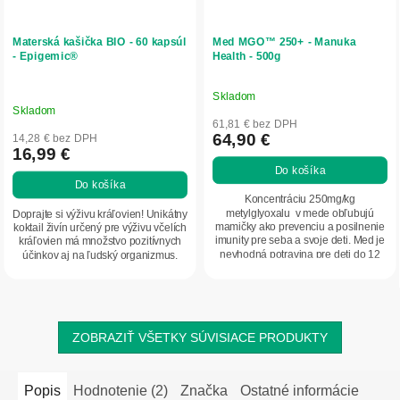
Materská kašička BIO - 60 kapsúl
Med MGO™ 250+ - Manuka
- Epigemic®
Health - 500g
Skladom
Priemerné
Skladom
hodnotenie
61,81 € bez DPH
produktu
64,90 €
14,28 € bez DPH
16,99 €
je
Do košíka
5,0
Do košíka
z
Koncentráciu 250mg/kg
5
metylglyoxalu v mede obľubujú
Doprajte si výživu kráľovien! Unikátny
mamičky ako prevenciu a posilnenie
koktail živín určený pre výživu včelích
hviezdičiek.
imunity pre seba a svoje deti. Med je
kráľovien má množstvo pozitívnych
nevhodná potravina pre deti do 12
účinkov aj na ľudský organizmus.
mesiacov....
ZOBRAZIŤ VŠETKY SÚVISIACE PRODUKTY
Popis
Hodnotenie (2)
Značka
Ostatné informácie