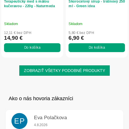
Terapeutický med s mätou
Skorocelový sirup - trstinový 250
kučeravou - 220g - Naturmeda
ml - Green idea
Skladom
Skladom
12,11 € bez DPH
5,80 € bez DPH
14,90 €
6,90 €
Do košíka
Do košíka
ZOBRAZIŤ VŠETKY PODOBNÉ PRODUKTY
Eva Polačkova
EP
Hodnotenie obchodu je 5 z 5 hviezdičiek.
4.8.2026