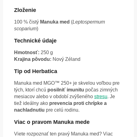
Zloženie
100 % čistý
Manuka med
(
Leptospermum
scoparium
)
Technické údaje
Hmotnosť:
250 g
Krajina pôvodu:
Nový Zéland
Tip od Herbatica
Manuka med MGO™ 250+ je skvelou voľbou pre
tých, ktorí chcú
posilniť imunitu
počas zimných
mesiacov alebo v období zvýšeného
stresu
. Je
tiež ideálny ako
prevencia proti chrípke a
nachladnutiu
pre celú rodinu.
Viac o pravom Manuka mede
Viete rozpoznať ten pravý Manuka med? Viac