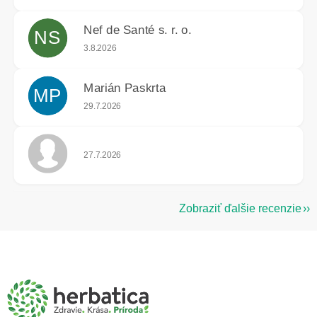
Nef de Santé s. r. o.
NS
Hodnotenie obchodu je 5 z 5 hviezdičiek.
3.8.2026
Marián Paskrta
MP
Hodnotenie obchodu je 5 z 5 hviezdičiek.
29.7.2026
Hodnotenie obchodu je 5 z 5 hviezdičiek.
27.7.2026
Zobraziť ďalšie recenzie
Z
á
p
ä
t
i