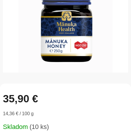
5
hviezdičiek.
35,90 €
Jednotková
14,36 € / 100 g
cena:
Skladom
(10 ks)