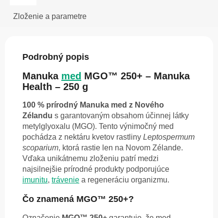
Zloženie a parametre
Podrobný popis
Manuka
med
MGO™ 250+ – Manuka
Health – 250 g
100 % prírodný Manuka med z Nového
Zélandu
s garantovaným obsahom účinnej látky
metylglyoxalu (MGO). Tento výnimočný med
pochádza z nektáru kvetov rastliny
Leptospermum
scoparium
, ktorá rastie len na Novom Zélande.
Vďaka unikátnemu zloženiu patrí medzi
najsilnejšie prírodné produkty podporujúce
imunitu
,
trávenie
a regeneráciu organizmu.
Čo znamená MGO™ 250+?
Označenie
MGO™ 250+
garantuje, že med