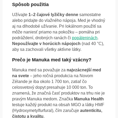
Spôsob použitia
Užívajte
1–2 čajové lyžičky denne
samostatne
alebo pridajte do vlažného nápoja. Med je vhodný
aj na dlhodobé užívanie. Pri lokálnom použití sa
môže naniesť priamo na pokožku – pomáha pri
podráždení, drobných ranách či
popáleninách
.
Nepoužívajte v horúcich nápojoch
(nad 40 °C),
aby sa zachovali všetky aktívne látky.
Prečo je Manuka med taký vzácny?
Manuka med sa považuje za
najvzácnejší med
na svete
– jeho ročná produkcia na Novom
Zélande je iba okolo 1 700 ton, zatiaľ čo
celosvetový dopyt presahuje 10 000 ton. To
znamená, že značná časť produktov na trhu nie je
pravým Manuka medom. Značka
Manuka Health
testuje každý produkt na obsah MGO a látky HMF
(Hydroxymetylfurfural), čím zaručuje
autenticitu,
čistotu a kvalitu
.