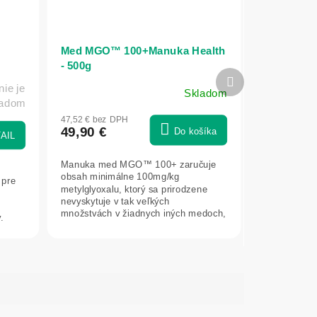
Med MGO™ 100+Manuka Health
- 500g
Ďalší
ie je
produkt
Skladom
ladom
47,52 € bez DPH
49,90 €
Do košíka
AIL
Manuka med MGO™ 100+ zaručuje
obsah minimálne 100mg/kg
 pre
metylglyoxalu, ktorý sa prirodzene
nevyskytuje v tak veľkých
množstvách v žiadnych iných medoch,
y.
ani potravinách na svete....