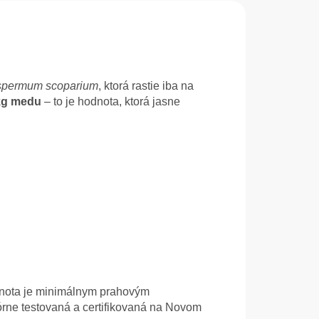
spermum scoparium
, ktorá rastie iba na
kg medu
– to je hodnota, ktorá jasne
dnota je minimálnym prahovým
rne testovaná a certifikovaná na Novom