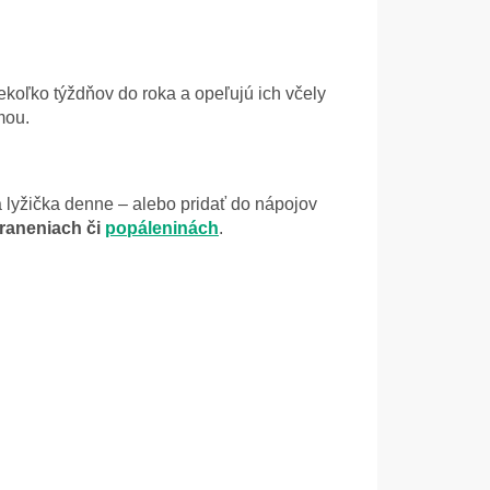
niekoľko týždňov do roka a opeľujú ich včely
mou.
yžička denne – alebo pridať do nápojov
raneniach či
popáleninách
.