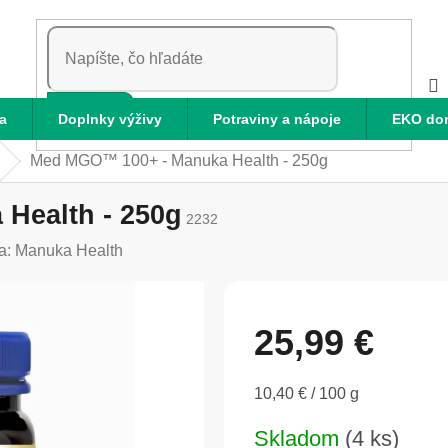
HĽADAŤ
a
Doplnky výživy
Potraviny a nápoje
EKO do
Med MGO™ 100+ - Manuka Health - 250g
Health - 250g
2232
a:
Manuka Health
25,99 €
Jednotková
10,40 € / 100 g
cena:
Skladom
(4 ks)