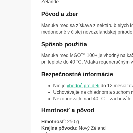
Zélande.
Pôvod a zber
Manuka med sa získava z nektáru bielych kv
medonosné v čistej novozélandskej prírod
Spôsob použitia
Manuka med MGO™ 100+ je vhodný na každo
pri teplote do 40 °C. Vďaka regeneračným 
Bezpečnostné informácie
Nie je
vhodné pre deti
do 12 mesiacov
Uchovávajte na chladnom a suchom m
Nezohrievajte nad 40 °C – zachováte t
Hmotnosť a pôvod
Hmotnosť:
250 g
Krajina pôvodu:
Nový Zéland