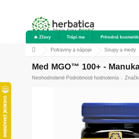
Prejsť
na
obsah
🔥 Zľavy
Trápi ma
Prírodná kozmetik
Potraviny a nápoje
Sirupy a medy
Domov
Med MGO™ 100+ - Manuka 
Priemerné
Neohodnotené
Podrobnosti hodnotenia
Značk
hodnotenie
produktu
je
0,0
z
5
hviezdičiek.