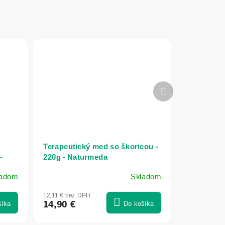
Ďalší
produkt
Terapeutický med so škoricou -
-
220g - Naturmeda
ladom
Skladom
12,11 € bez DPH
14,90 €
šíka
Do košíka