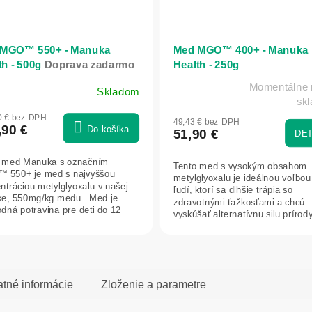
MGO™ 550+ - Manuka
Med MGO™ 400+ - Manuka
th - 500g
Doprava zadarmo
Health - 250g
Momentálne n
Skladom
merné
Priemerné
sk
otenie
hodnotenie
0 € bez DPH
49,43 € bez DPH
uktu
produktu
,90 €
Do košíka
51,90 €
DET
je
5,0
 med Manuka s označním
Tento med s vysokým obsahom
z
 550+ je med s najvyššou
metylglyoxalu je ideálnou voľbou
5
ntráciou metylglyoxalu v našej
ľudí, ktorí sa dlhšie trápia so
dičiek.
e, 550mg/kg medu. Med je
hviezdičiek.
zdravotnými ťažkosťami a chcú
dná potravina pre deti do 12
vyskúšať alternatívnu silu prírod
cov....
Med je...
atné informácie
Zloženie a parametre