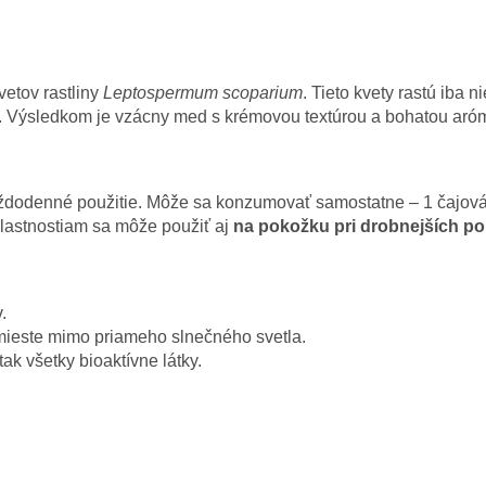
etov rastliny
Leptospermum scoparium
. Tieto kvety rastú iba 
e. Výsledkom je vzácny med s krémovou textúrou a bohatou aró
denné použitie. Môže sa konzumovať samostatne – 1 čajová l
vlastnostiam sa môže použiť aj
na pokožku pri drobnejších po
.
ieste mimo priameho slnečného svetla.
ak všetky bioaktívne látky.