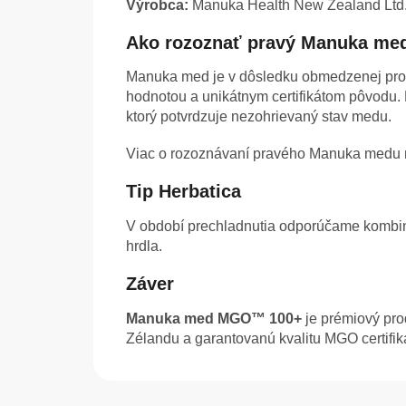
Výrobca:
Manuka Health New Zealand Ltd
Ako rozoznať pravý Manuka me
Manuka med je v dôsledku obmedzenej pro
hodnotou a unikátnym certifikátom pôvodu
ktorý potvrdzuje nezohrievaný stav medu.
Viac o rozoznávaní pravého Manuka medu 
Tip Herbatica
V období prechladnutia odporúčame kom
hrdla.
Záver
Manuka med MGO™ 100+
je prémiový pro
Zélandu a garantovanú kvalitu MGO certifi