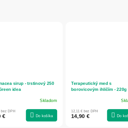
nacea sirup - trstinový 250
Terapeutický med s
 Green idea
borovicovým ihličím - 220g 
Naturmeda
Skladom
Sk
€ bez DPH
12,11 € bez DPH
0 €
14,90 €
Do košíka
Do ko