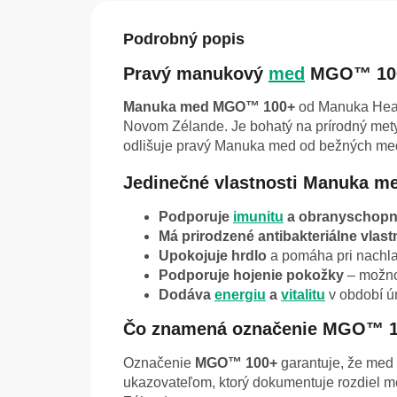
Podrobný popis
Pravý manukový
med
MGO™ 100
Manuka med MGO™ 100+
od Manuka Healt
Novom Zélande. Je bohatý na prírodný mety
odlišuje pravý Manuka med od bežných me
Jedinečné vlastnosti Manuka m
Podporuje
imunitu
a obranyschop
Má prirodzené antibakteriálne vlast
Upokojuje hrdlo
a pomáha pri nachlad
Podporuje hojenie pokožky
– možno
Dodáva
energiu
a
vitalitu
v období ún
Čo znamená označenie MGO™ 
Označenie
MGO™ 100+
garantuje, že med
ukazovateľom, ktorý dokumentuje rozdiel 