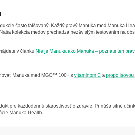
.
d
dukcie často falšovaný. Každý pravý Manuka med Manuka Hea
. Naša kolekcia medov prechádza nezávislým testovaním na ob
nájdete v článku
Nie je Manuka ako Manuka – poznáte ten pra
binovať Manuka med MGO™ 100+ s
vitamínom C
a
propolisovou 
dukt pre každodennú starostlivosť o zdravie. Prináša silné úči
kácie Manuka Health.