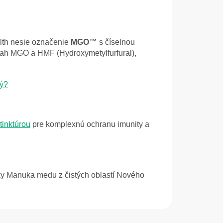
lth nesie označenie
MGO™
s číselnou
sah MGO a HMF (Hydroxymetylfurfural),
vý?
tinktúrou
pre komplexnú ochranu imunity a
nky Manuka medu z čistých oblastí Nového