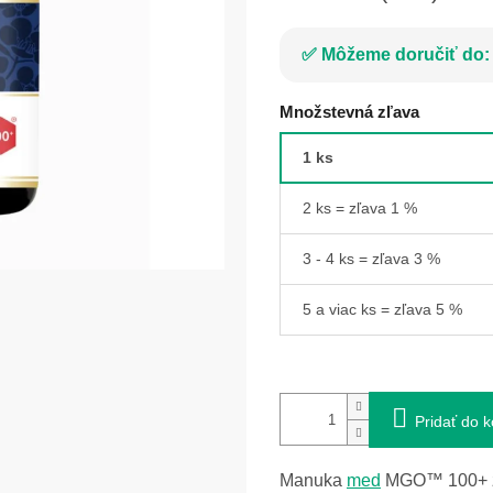
Môžeme doručiť do:
Množstevná zľava
1 ks
2 ks = zľava 1 %
3 - 4 ks = zľava 3 %
5 a viac ks = zľava 5 %
Pridať do k
Manuka
med
MGO™ 100+ za