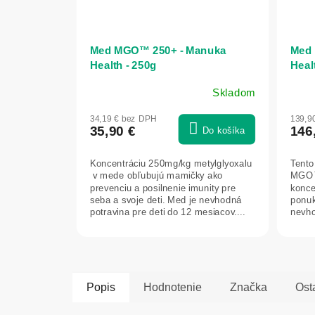
Med MGO™ 250+ - Manuka
Med 
Health - 250g
Heal
Skladom
Priemerné
Prie
hodnotenie
hodn
34,19 € bez DPH
139,9
produktu
prod
35,90 €
146
Do košíka
je
je
5,0
5,0
Koncentráciu 250mg/kg metylglyoxalu
Tento
z
z
v mede obľubujú mamičky ako
MGO™
5
5
prevenciu a posilnenie imunity pre
konce
hviezdičiek.
hviez
seba a svoje deti. Med je nevhodná
ponuk
potravina pre deti do 12 mesiacov....
nevho
mesia
Popis
Hodnotenie
Značka
Ost