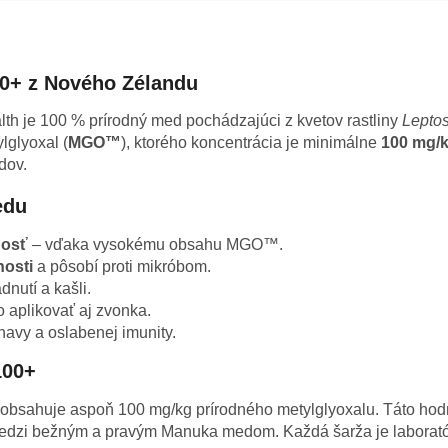
+ z Nového Zélandu
h je 100 % prírodný med pochádzajúci z kvetov rastliny
Lepto
lglyoxal (
MGO™
), ktorého koncentrácia je minimálne
100 mg/
dov.
edu
nosť
– vďaka vysokému obsahu MGO™.
nosti
a pôsobí proti mikróbom.
nutí a kašli.
 aplikovať aj zvonka.
avy a oslabenej imunity.
100+
 obsahuje aspoň 100 mg/kg prírodného metylglyoxalu. Táto ho
medzi bežným a pravým Manuka medom. Každá šarža je laborató