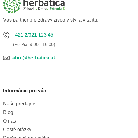
t
i
e
Váš partner pre zdravý životný štýl a vitalitu.
+421 2/321 123 45
ahoj@herbatica.sk
Informácie pre vás
Naše predajne
Blog
O nás
Časté otázky