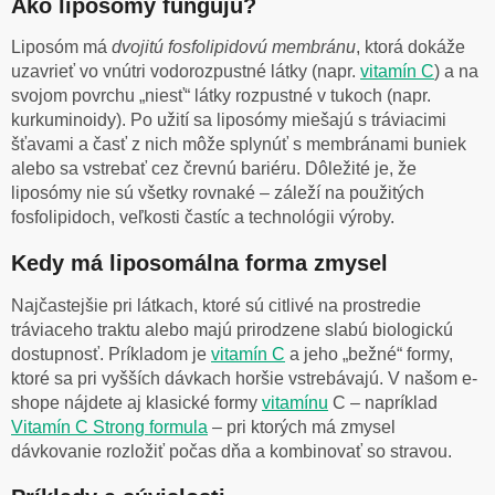
Ako liposómy fungujú?
Liposóm má
dvojitú fosfolipidovú membránu
, ktorá dokáže
uzavrieť vo vnútri vodorozpustné látky (napr.
vitamín C
) a na
svojom povrchu „niesť“ látky rozpustné v tukoch (napr.
kurkuminoidy). Po užití sa liposómy miešajú s tráviacimi
šťavami a časť z nich môže splynúť s membránami buniek
alebo sa vstrebať cez črevnú bariéru. Dôležité je, že
liposómy nie sú všetky rovnaké – záleží na použitých
fosfolipidoch, veľkosti častíc a technológii výroby.
Kedy má liposomálna forma zmysel
Najčastejšie pri látkach, ktoré sú citlivé na prostredie
tráviaceho traktu alebo majú prirodzene slabú biologickú
dostupnosť. Príkladom je
vitamín C
a jeho „bežné“ formy,
ktoré sa pri vyšších dávkach horšie vstrebávajú. V našom e-
shope nájdete aj klasické formy
vitamínu
C – napríklad
Vitamín C Strong formula
– pri ktorých má zmysel
dávkovanie rozložiť počas dňa a kombinovať so stravou.