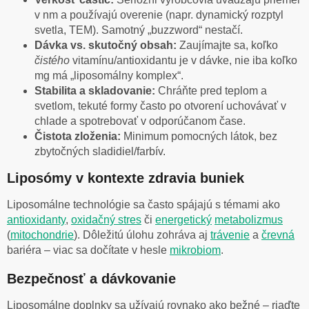
v nm a používajú overenie (napr. dynamický rozptyl
svetla, TEM). Samotný „buzzword“ nestačí.
Dávka vs. skutočný obsah:
Zaujímajte sa, koľko
čistého
vitamínu/antioxidantu je v dávke, nie iba koľko
mg má „liposomálny komplex“.
Stabilita a skladovanie:
Chráňte pred teplom a
svetlom, tekuté formy často po otvorení uchovávať v
chlade a spotrebovať v odporúčanom čase.
Čistota zloženia:
Minimum pomocných látok, bez
zbytočných sladidiel/farbív.
Liposómy v kontexte zdravia buniek
Liposomálne technológie sa často spájajú s témami ako
antioxidanty
,
oxidačný stres
či
energetický
metabolizmus
(
mitochondrie
). Dôležitú úlohu zohráva aj
trávenie
a
črevná
bariéra – viac sa dočítate v hesle
mikrobiom
.
Bezpečnosť a dávkovanie
Liposomálne doplnky sa užívajú rovnako ako bežné – riaďte