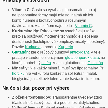
Príklady a súvislosti
Vitamín C:
Často sa vyrába aj liposomálne, no aj
neliposomálne formy majú miesto, najmä ak ich
kombinujeme s bioflavonoidmi a rozumným
dávkovaním. Viac o ňom nájdete tu -
Vitamín C
.
Kurkuminoidy:
Prirodzene sa vstrebávajú ťažko,
preto sa používajú moderné technológie zlepšenia
dostupnosti (fosfolipidové komplexy, micely, liposómy).
Pozrite
Kurkuma
a produkt
Kurperin
.
Glutatión
:
Ide o kľúčový bunkový
antioxidant
. V tele
pracuje v tandeme s enzýmom
glutatiónperoxidáza
, na
ktorú je potrebný
selén
. Viac o glutatióne tu:
Glutatión
.
Minerály:
Nie každý minerál musí byť liposomálny. Pri
horčíku
hrá veľkú rolu konkrétna soľ (citran, malát,
bisglycinát) a celkové tolerovanie tráviacim traktom.
Na čo si dať pozor pri výbere
Zloženie fosfolipidov:
Transparentne uvedený zdroj
(často slnečnicový lecitín) a podiel fosfatidylcholínu.
Veľkosť častíc:
Seriózni výrobcovia uvádzajú priemer