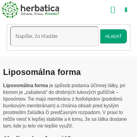
Prejsť
NÁKU
na
obsah
KOŠÍK
HĽADAŤ
Liposomálna forma
Liposomálna forma
je spôsob podania účinnej látky, pri
ktorom je „zabalená“ do drobných tukových guľôčok –
liposómov. Tie majú membránu z fosfolipidov (podobnú
bunkovým membránam) a chránia obsah pred kyslým
prostredím žalúdka či predčasným rozpadom. V praxi to
môže viesť k lepšej stabilite a k tomu, že sa látka dostane
tam, kde ju telo vie lepšie využiť.