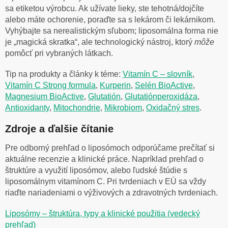
sa etiketou výrobcu. Ak užívate lieky, ste tehotná/dojčíte
alebo máte ochorenie, poraďte sa s lekárom či lekárnikom.
Vyhýbajte sa nerealistickým sľubom; liposomálna forma nie
je „magická skratka“, ale technologický nástroj, ktorý
môže
pomôcť pri vybraných látkach.
Tip na produkty a články k téme:
Vitamín C – slovník
,
Vitamín C Strong formula
,
Kurperin
,
Selén BioActive
,
Magnesium BioActive
,
Glutatión
,
Glutatiónperoxidáza
,
Antioxidanty
,
Mitochondrie
,
Mikrobiom
,
Oxidačný stres
.
Zdroje a ďalšie čítanie
Pre odborný prehľad o liposómoch odporúčame prečítať si
aktuálne recenzie a klinické práce. Napríklad prehľad o
štruktúre a využití liposómov, alebo ľudské štúdie s
liposomálnym vitamínom C. Pri tvrdeniach v EÚ sa vždy
riaďte nariadeniami o výživových a zdravotných tvrdeniach.
Liposómy – štruktúra, typy a klinické použitia (vedecký
prehľad)