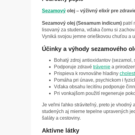
Sezamový
olej – výživný elixír pre zdrav
Sezamový olej (Sesamum indicum)
patrí
lisovaný za studena, vďaka čomu si zachov
Vyniká svojou jemne orieškovou chuťou a un
Účinky a výhody sezamového ol
Bohatý zdroj antioxidantov (sezamol,
Podporuje zdravé
trávenie
a prirodze
Prispieva k rovnováhe hladiny
cholest
Pomáha pri únave, psychickom i fyzic
Vďaka obsahu lecitínu podporuje čin
Pri vonkajšom použití regeneruje pok
Je veľmi ľahko stráviteľný, preto je vhodný 
studených aj mierne tepelne upravených jed
šaláty a cestoviny.
Aktívne látky