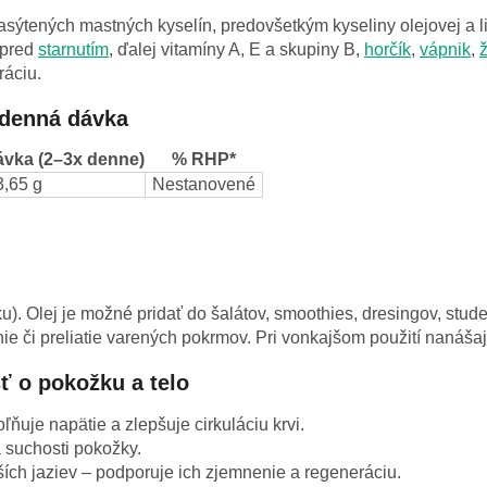
ýtených mastných kyselín, predovšetkým kyseliny olejovej a li
 pred
starnutím
, ďalej vitamíny A, E a skupiny B,
horčík
,
vápnik
,
ráciu.
 denná dávka
vka (2–3x denne)
% RHP*
3,65 g
Nestanovené
ku). Olej je možné pridať do šalátov, smoothies, dresingov, s
ie či preliatie varených pokrmov. Pri vonkajšom použití nanáša
sť o pokožku a telo
ňuje napätie a zlepšuje cirkuláciu krvi.
 suchosti pokožky.
ších jaziev – podporuje ich zjemnenie a regeneráciu.