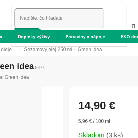
HĽADAŤ
a
Doplnky výživy
Potraviny a nápoje
EKO do
 oleje
Sezamový olej 250 ml – Green idea
een idea
5474
a:
Green idea
14,90 €
Jednotková
5,96 € / 100 ml
cena:
Skladom
(3 ks)