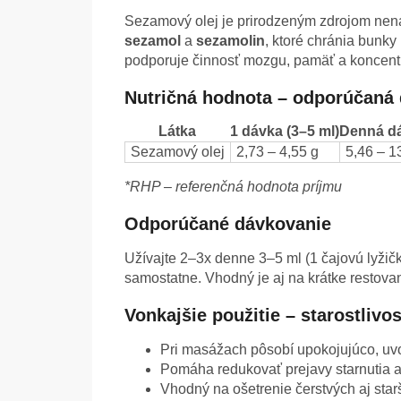
Sezamový olej je prirodzeným zdrojom nenas
sezamol
a
sezamolin
, ktoré chránia bunky
podporuje činnosť mozgu, pamäť a koncent
Nutričná hodnota – odporúčaná
Látka
1 dávka (3–5 ml)
Denná dá
Sezamový olej
2,73 – 4,55 g
5,46 – 1
*RHP – referenčná hodnota príjmu
Odporúčané dávkovanie
Užívajte 2–3x denne 3–5 ml (1 čajovú lyžič
samostatne. Vhodný je aj na krátke restovan
Vonkajšie použitie – starostlivo
Pri masážach pôsobí upokojujúco, uvoľ
Pomáha redukovať prejavy starnutia a
Vhodný na ošetrenie čerstvých aj star