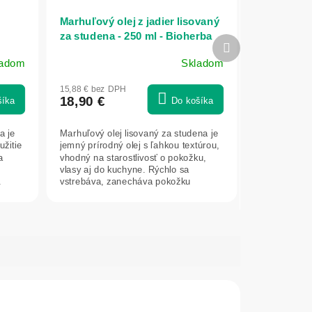
Marhuľový olej z jadier lisovaný
za studena - 250 ml - Bioherba
Ďalší
produkt
ladom
Skladom
15,88 € bez DPH
18,90 €
šíka
Do košíka
a je
Marhuľový olej lisovaný za studena je
užitie
jemný prírodný olej s ľahkou textúrou,
a
vhodný na starostlivosť o pokožku,
vlasy aj do kuchyne. Rýchlo sa
.
vstrebáva, zanecháva pokožku
hebkú...