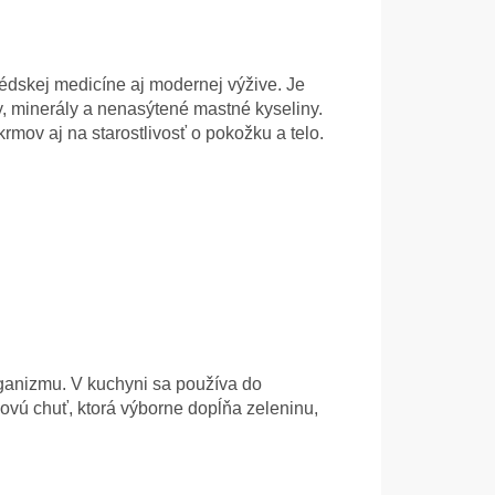
rvédskej medicíne aj modernej výžive. Je
ny, minerály a nenasýtené mastné kyseliny.
mov aj na starostlivosť o pokožku a telo.
organizmu. V kuchyni sa používa do
ovú chuť, ktorá výborne dopĺňa zeleninu,