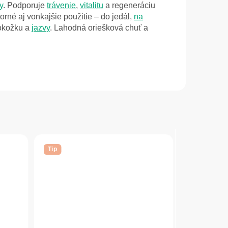
y
. Podporuje
trávenie
,
vitalitu
a regeneráciu
rné aj vonkajšie použitie – do jedál,
na
pokožku a
jazvy
. Lahodná oriešková chuť a
Tip