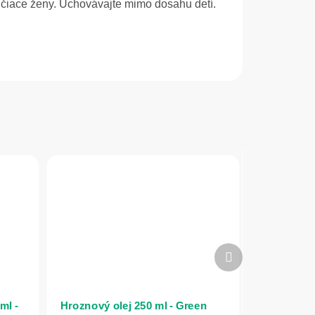
jčiace ženy. Uchovávajte mimo dosahu detí.
Ďalší
produkt
ml -
Hroznový olej 250 ml - Green