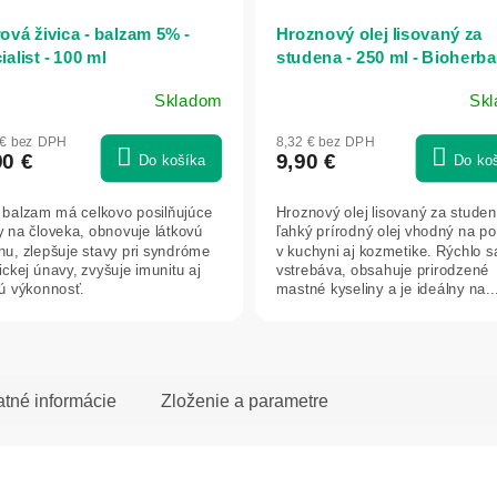
ová živica - balzam 5% -
Hroznový olej lisovaný za
alist - 100 ml
studena - 250 ml - Bioherba
Skladom
Sk
merné
otenie
 € bez DPH
8,32 € bez DPH
uktu
90 €
9,90 €
Do košíka
Do ko
 balzam má celkovo posilňujúce
Hroznový olej lisovaný za studen
y na človeka, obnovuje látkovú
ľahký prírodný olej vhodný na po
u, zlepšuje stavy pri syndróme
v kuchyni aj kozmetike. Rýchlo s
dičiek.
ickej únavy, zvyšuje imunitu aj
vstrebáva, obsahuje prirodzené
kú výkonnosť.
mastné kyseliny a je ideálny na..
atné informácie
Zloženie a parametre