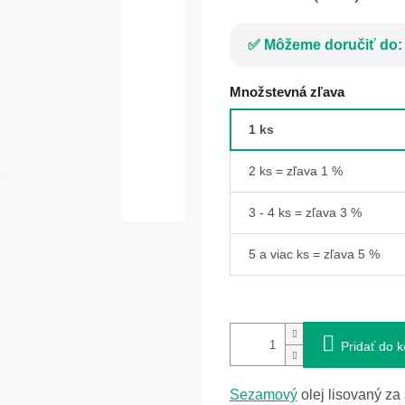
Môžeme doručiť do:
Množstevná zľava
1 ks
2 ks = zľava 1 %
3 - 4 ks = zľava 3 %
5 a viac ks = zľava 5 %
Pridať do k
Sezamový
olej lisovaný za