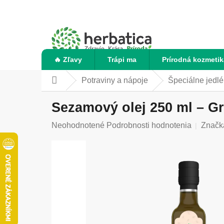
Prejsť
na
obsah
🔥 Zľavy
Trápi ma
Prírodná kozmetik
Potraviny a nápoje
Špeciálne jedlé
Domov
Sezamový olej 250 ml – Gr
Priemerné
Neohodnotené
Podrobnosti hodnotenia
Značk
hodnotenie
produktu
je
0,0
z
5
hviezdičiek.