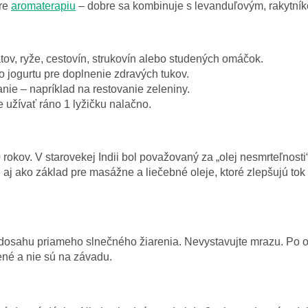
pre
aromaterapiu
– dobre sa kombinuje s levanduľovým, rakytní
ov, ryže, cestovín, strukovín alebo studených omáčok.
o jogurtu pre doplnenie zdravých tukov.
ie – napríklad na restovanie zeleniny.
 užívať ráno 1 lyžičku nalačno.
rokov. V starovekej Indii bol považovaný za „olej nesmrteľnosti
e aj ako základ pre masážne a liečebné oleje, ktoré zlepšujú to
o dosahu priameho slnečného žiarenia. Nevystavujte mrazu. Po o
ené a nie sú na závadu.