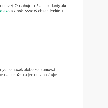
nolovej. Obsahuje tiež antioxidanty ako
železo
a zinok. Vysoký obsah
lecitínu
tudených omáčok alebo konzumovať
jte na pokožku a jemne vmasírujte.