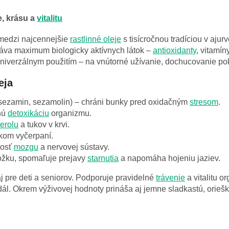
ie, krásu a
vitalitu
 medzi najcennejšie
rastlinné oleje
s tisícročnou tradíciou v aju
áva maximum biologicky aktívnych látok –
antioxidanty
, vitamí
iverzálnym použitím – na vnútorné užívanie, dochucovanie pokr
eja
 sezamin, sezamolin) – chráni bunky pred oxidačným
stresom
.
nú
detoxikáciu
organizmu.
erolu
a tukov v krvi.
kom vyčerpaní.
nosť
mozgu
a nervovej sústavy.
ožku, spomaľuje prejavy
starnutia
a napomáha hojeniu jaziev.
aj pre deti a seniorov. Podporuje pravidelné
trávenie
a vitalitu 
ál. Okrem výživovej hodnoty prináša aj jemne sladkastú, oriešk