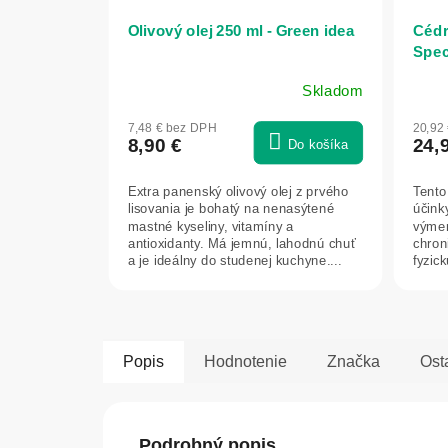
Olivový olej 250 ml - Green idea
Cédr
Speci
Skladom
Prie
hodn
7,48 € bez DPH
20,92
prod
8,90 €
24,
Do košíka
je
5,0
Extra panenský olivový olej z prvého
Tento
z
lisovania je bohatý na nenasýtené
účink
5
mastné kyseliny, vitamíny a
výmen
hviez
antioxidanty. Má jemnú, lahodnú chuť
chron
a je ideálny do studenej kuchyne....
fyzic
Popis
Hodnotenie
Značka
Ost
Podrobný popis