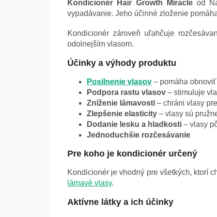
Kondicionér Hair Growth Miracle
od Na
vypadávanie. Jeho účinné zloženie pomáha po
Kondicionér zároveň uľahčuje rozčesávan
odolnejším vlasom.
Účinky a výhody produktu
Posilnenie vlasov
– pomáha obnoviť 
Podpora rastu vlasov
– stimuluje vl
Zníženie lámavosti
– chráni vlasy pr
Zlepšenie elasticity
– vlasy sú pružn
Dodanie lesku a hladkosti
– vlasy p
Jednoduchšie rozčesávanie
Pre koho je kondicionér určený
Kondicionér je vhodný pre všetkých, ktorí 
lámavé vlasy
.
Aktívne látky a ich účinky