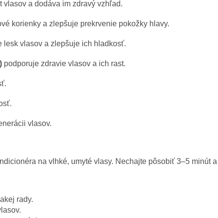
t vlasov a dodáva im zdravý vzhľad.
ové korienky a zlepšuje prekrvenie pokožky hlavy.
lesk vlasov a zlepšuje ich hladkosť.
)
podporuje zdravie vlasov a ich rast.
ť.
osť.
enerácii vlasov.
icionéra na vlhké, umyté vlasy. Nechajte pôsobiť 3–5 minút a
akej rady.
lasov.