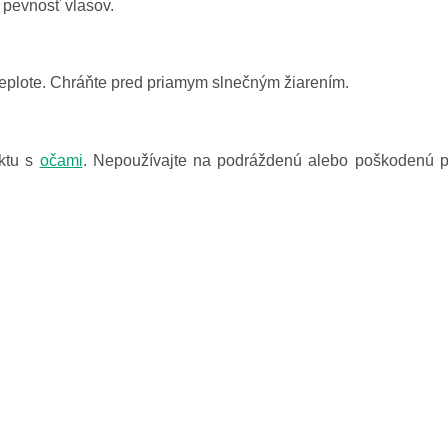
a pevnosť vlasov.
teplote. Chráňte pred priamym slnečným žiarením.
aktu s
očami
. Nepoužívajte na podráždenú alebo poškodenú p