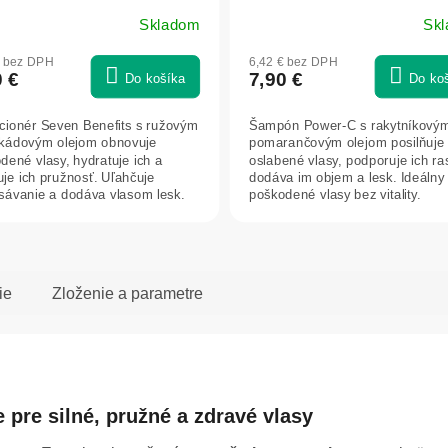
Skladom
Sk
€ bez DPH
6,42 € bez DPH
0 €
7,90 €
Do košíka
Do ko
cionér Seven Benefits s ružovým
Šampón Power-C s rakytníkový
kádovým olejom obnovuje
pomarančovým olejom posilňuje
dené vlasy, hydratuje ich a
oslabené vlasy, podporuje ich ra
uje ich pružnosť. Uľahčuje
dodáva im objem a lesk. Ideálny
sávanie a dodáva vlasom lesk.
poškodené vlasy bez vitality.
ie
Zloženie a parametre
 pre silné, pružné a zdravé vlasy