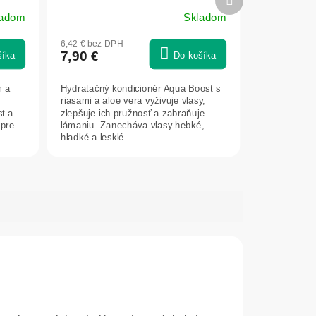
produkt
ladom
Skladom
6,42 € bez DPH
7,90 €
šíka
Do košíka
m a
Hydratačný kondicionér Aqua Boost s
riasami a aloe vera vyživuje vlasy,
st a
zlepšuje ich pružnosť a zabraňuje
 pre
lámaniu. Zanecháva vlasy hebké,
hladké a lesklé.