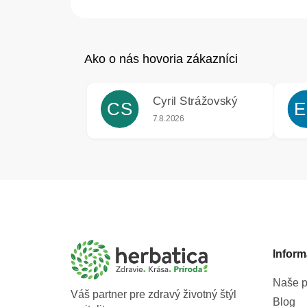
Cyril Strážovský
CS
E
Hodnotenie obchodu je 5 z 5 hviezdič
7.8.2026
Z
á
p
ä
t
Inform
i
e
Naše p
Váš partner pre zdravý životný štýl
Blog