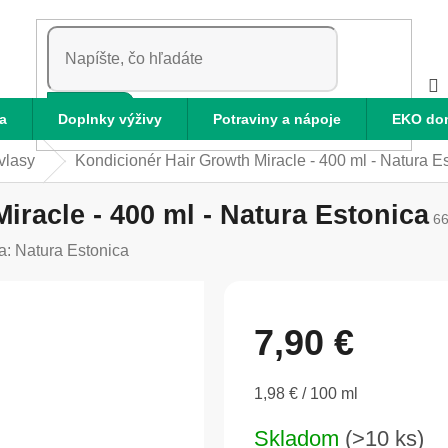
HĽADAŤ
a
Doplnky výživy
Potraviny a nápoje
EKO do
 vlasy
Kondicionér Hair Growth Miracle - 400 ml - Natura E
iracle - 400 ml - Natura Estonica
6
a:
Natura Estonica
7,90 €
Jednotková
1,98 € / 100 ml
cena:
Skladom
(>10 ks)