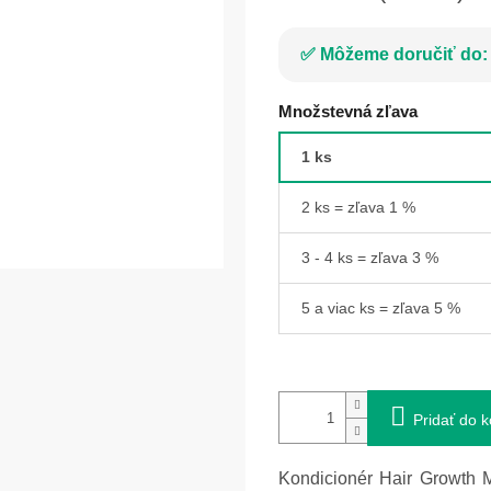
Môžeme doručiť do:
Množstevná zľava
1 ks
2 ks = zľava 1 %
3 - 4 ks = zľava 3 %
5 a viac ks = zľava 5 %
Pridať do k
Kondicionér Hair Growth Mi