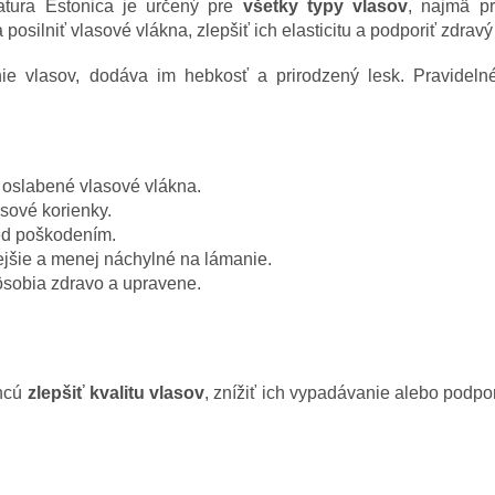
tura Estonica je určený pre
všetky typy vlasov
, najmä p
silniť vlasové vlákna, zlepšiť ich elasticitu a podporiť zdravý 
ie vlasov, dodáva im hebkosť a prirodzený lesk. Pravidelné
oslabené vlasové vlákna.
asové korienky.
ed poškodením.
ejšie a menej náchylné na lámanie.
ôsobia zdravo a upravene.
chcú
zlepšiť kvalitu vlasov
, znížiť ich vypadávanie alebo podpor