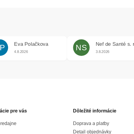
Eva Polačkova
Nef de Santé s. r
P
NS
iek.
Hodnotenie obchodu je 5 z 5 hviezdičiek.
Hodnotenie obchodu j
4.8.2026
3.8.2026
ácie pre vás
Dôležité informácie
redajne
Doprava a platby
Detail objednávky