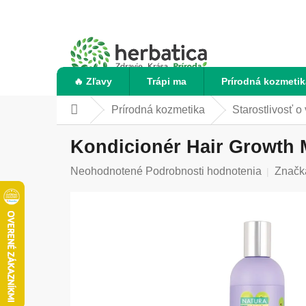
Prejsť
na
obsah
🔥 Zľavy
Trápi ma
Prírodná kozmetik
Prírodná kozmetika
Starostlivosť o
Domov
Kondicionér Hair Growth M
Priemerné
Neohodnotené
Podrobnosti hodnotenia
Značk
hodnotenie
produktu
je
0,0
z
5
hviezdičiek.