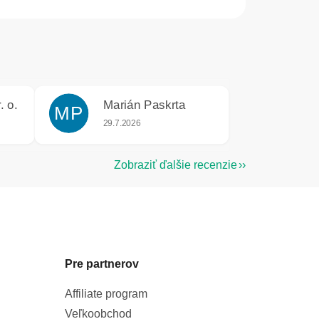
. o.
Marián Paskrta
MP
e 5 z 5 hviezdičiek.
Hodnotenie obchodu je 5 z 5 hviezdičiek.
29.7.2026
Zobraziť ďalšie recenzie
Pre partnerov
Affiliate program
Veľkoobchod