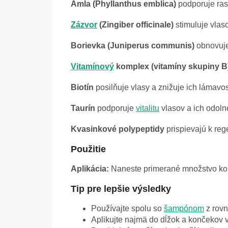
Amla (Phyllanthus emblica)
podporuje ras
Zázvor
(Zingiber officinale)
stimuluje vlas
Borievka (Juniperus communis)
obnovuje 
Vitamínový
komplex (vitamíny skupiny B
Biotín
posilňuje vlasy a znižuje ich lámavos
Taurín
podporuje
vitalitu
vlasov a ich odoln
Kvasinkové polypeptidy
prispievajú k reg
Použitie
Aplikácia:
Naneste primerané množstvo kond
Tip pre lepšie výsledky
Používajte spolu so
šampónom
z rovn
Aplikujte najmä do dĺžok a končekov v