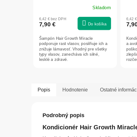
Skladom
6,42 € bez DPH
6,42 
7,90 €
7,9
Do košíka
Šampón Hair Growth Miracle
Kondi
podporuje rast vlasov, posilňuje ich a
a avo
znižuje lámavosť. Vhodný pre všetky
poško
typy vlasov, zanecháva ich silné,
zlepš
lesklé a zdravé.
rozče
Popis
Hodnotenie
Ostatné informác
Podrobný popis
Kondicionér Hair Growth Miracle