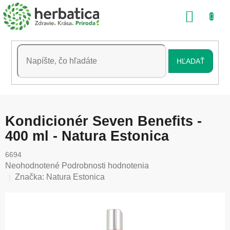
Prejsť
NÁKU
na
obsah
KOŠÍK
HĽADAŤ
Kondicionér Seven Benefits -
400 ml - Natura Estonica
6694
Priemerné
Neohodnotené
Podrobnosti hodnotenia
hodnotenie
Značka:
Natura Estonica
produktu
je
0,0
z