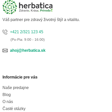
ä
t
i
e
Váš partner pre zdravý životný štýl a vitalitu.
+421 2/321 123 45
ahoj@herbatica.sk
Informácie pre vás
Naše predajne
Blog
O nás
Časté otázky