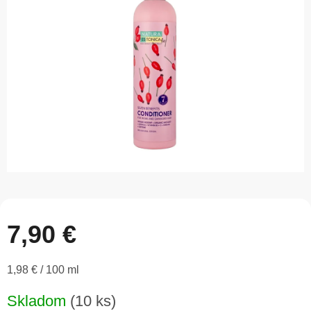
5
hviezdičiek.
7,90 €
Jednotková
1,98 € / 100 ml
cena:
Skladom
(10 ks)