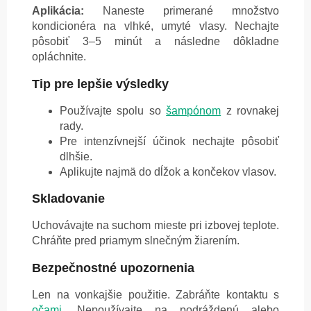
Aplikácia:
Naneste primerané množstvo
kondicionéra na vlhké, umyté vlasy. Nechajte
pôsobiť 3–5 minút a následne dôkladne
opláchnite.
Tip pre lepšie výsledky
Používajte spolu so
šampónom
z rovnakej
rady.
Pre intenzívnejší účinok nechajte pôsobiť
dlhšie.
Aplikujte najmä do dĺžok a končekov vlasov.
Skladovanie
Uchovávajte na suchom mieste pri izbovej teplote.
Chráňte pred priamym slnečným žiarením.
Bezpečnostné upozornenia
Len na vonkajšie použitie. Zabráňte kontaktu s
očami
. Nepoužívajte na podráždenú alebo