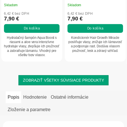
Skladom
Skladom
6,42 € bez DPH
6,42 € bez DPH
7,90 €
7,90 €
Do košíka
Do košíka
Hydratačný šampón Aqua Boost s
Kondicionér Hair Growth Miracle
riasami a aloe vera intenzívne
posilňuje vlasy, znižuje ich lámavosť
hydratuje vlasy, zlepšuje ich pružnosť
a podporuje rast. Dodáva vlasom
a zabraňuje lámaniu. Vhodný pre
pružnosť, lesk a zdravý vzhľad.
všetky typy vlasov.
ZOBRAZIŤ VŠETKY SÚVISIACE PRODUKTY
Popis
Hodnotenie
Ostatné informácie
Zloženie a parametre