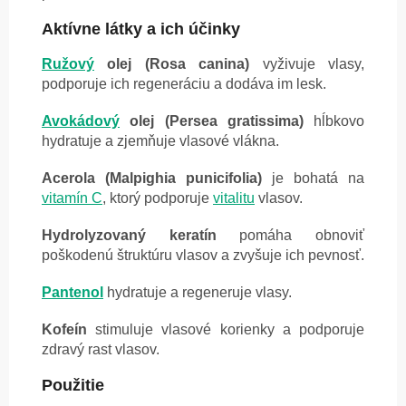
Aktívne látky a ich účinky
Ružový
olej (Rosa canina)
vyživuje vlasy,
podporuje ich regeneráciu a dodáva im lesk.
Avokádový
olej (Persea gratissima)
hĺbkovo
hydratuje a zjemňuje vlasové vlákna.
Acerola (Malpighia punicifolia)
je bohatá na
vitamín C
, ktorý podporuje
vitalitu
vlasov.
Hydrolyzovaný keratín
pomáha obnoviť
poškodenú štruktúru vlasov a zvyšuje ich pevnosť.
Pantenol
hydratuje a regeneruje vlasy.
Kofeín
stimuluje vlasové korienky a podporuje
zdravý rast vlasov.
Použitie