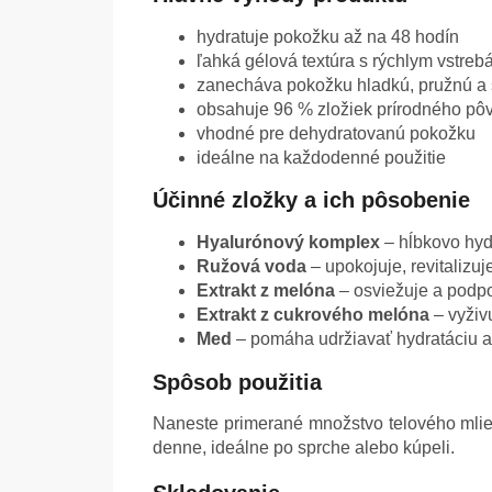
hydratuje pokožku až na 48 hodín
ľahká gélová textúra s rýchlym vstre
zanecháva pokožku hladkú, pružnú a 
obsahuje 96 % zložiek prírodného pô
vhodné pre dehydratovanú pokožku
ideálne na každodenné použitie
Účinné zložky a ich pôsobenie
Hyalurónový komplex
– hĺbkovo hyd
Ružová voda
– upokojuje, revitalizu
Extrakt z melóna
– osviežuje a podpo
Extrakt z cukrového melóna
– vyživ
Med
– pomáha udržiavať hydratáciu a
Spôsob použitia
Naneste primerané množstvo telového mliek
denne, ideálne po sprche alebo kúpeli.