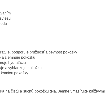
bávaním
sviežu
vodu
ratuje, podporuje pružnosť a pevnosť pokožky
je a zjemňuje pokožku
ruje hydratáciu
uje a vyhladzuje pokožku
 komfort pokožky
a na čistú a suchú pokožku tela. Jemne vmasírujte krúživými