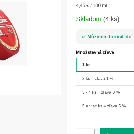
Jednotková
4,45 € / 100 ml
cena:
Skladom
(4 ks)
Môžeme doručiť do:
Množstevná zľava
1 ks
2 ks = zľava 1 %
3 - 4 ks = zľava 3 %
5 a viac ks = zľava 5 %