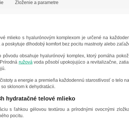
ie
Zloženie a parametre
é mlieko s hyalurónovým komplexom je určené na každodenn
 a poskytuje dlhodobý komfort bez pocitu mastnoty alebo zaťaž
ho pôvodu obsahuje hyalurónový komplex, ktorý pomáha pokožke
 Prírodná
ružová
voda pôsobí upokojujúco a revitalizačne, zati
jú.
stoty a energie a premieňa každodennú starostlivosť o telo na 
 so sklonom k dehydratácii.
h hydratačné telové mlieko
áciu s ľahkou gélovou textúrou a prírodnými ovocnými zložk
ného pocitu.