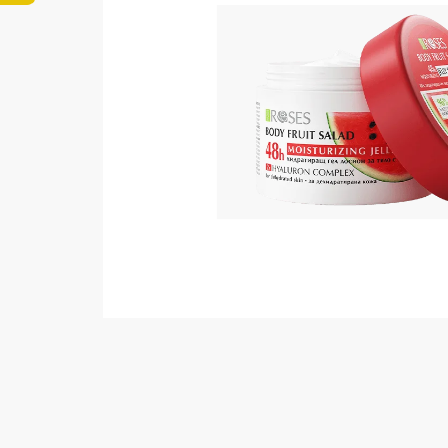
5
hviezdičiek.