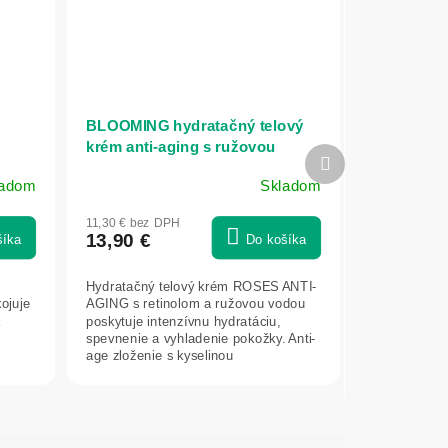
BLOOMING hydratačný telový
krém anti-aging s ružovou
Ďalší
vodou a retinolom 300 ml -
produkt
ladom
Skladom
NATURE OF AGIVA
11,30 € bez DPH
13,90 €
šíka
Do košíka
Hydratačný telový krém ROSES ANTI-
ojuje
AGING s retinolom a ružovou vodou
a
poskytuje intenzívnu hydratáciu,
spevnenie a vyhladenie pokožky. Anti-
age zloženie s kyselinou
hyalurónovou...