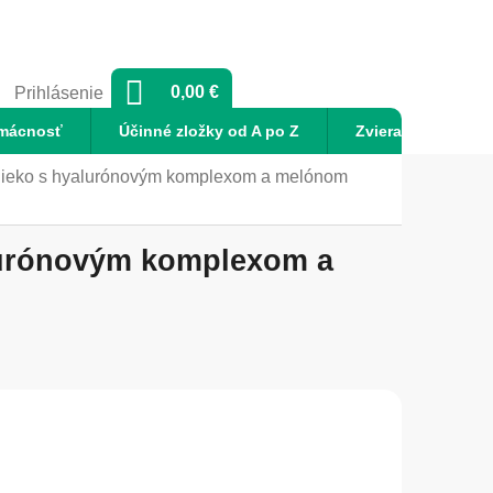
NÁKUPNÝ
0,00 €
Prihlásenie
KOŠÍK
mácnosť
Účinné zložky od A po Z
Zvieratá
No
lieko s hyalurónovým komplexom a melónom
alurónovým komplexom a