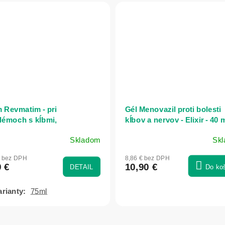
 Revmatim - pri
Gél Menovazil proti bolesti
lémoch s kĺbmi,
kĺbov a nervov - Elixir - 40 
bového aparátu,
Skladom
Sk
tiach chrbtice, pri
merné
Priemerné
atických ochoreniach -
otenie
hodnotenie
€ bez DPH
8,86 € bez DPH
r - 75ml
uktu
produktu
9 €
10,90 €
DETAIL
Do ko
je
5,0
75ml
z
5
dičiek.
hviezdičiek.