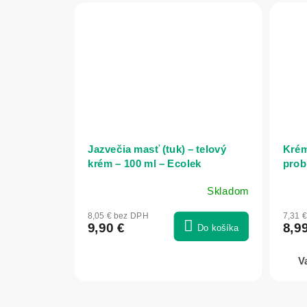
Jazvečia masť (tuk) – telový
Krém
krém – 100 ml – Ecolek
prob
pohy
Skladom
boles
Priemerné
Prie
reum
hodnotenie
hodn
8,05 € bez DPH
7,31 
Elixi
produktu
prod
9,90 €
8,9
Do košíka
je
je
5,0
5,0
z
z
5
5
hviezdičiek.
hviez