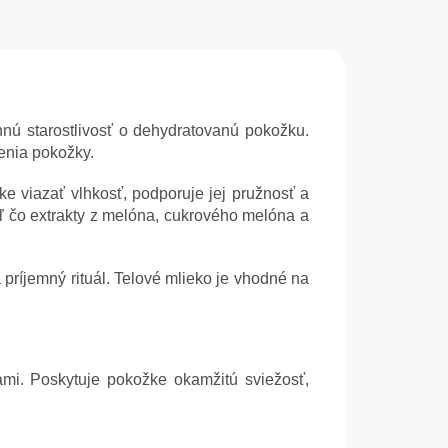
ú starostlivosť o dehydratovanú pokožku.
enia pokožky.
 viazať vlhkosť, podporuje jej pružnosť a
aľ čo extrakty z melóna, cukrového melóna a
príjemný rituál. Telové mlieko je vhodné na
ami. Poskytuje pokožke okamžitú sviežosť,