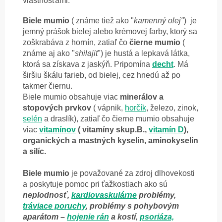
vlastnosťami.
Biele mumio
( známe tiež ako "
kamenný olej"
) je
jemný prášok bielej alebo krémovej farby, ktorý sa
zoškrabáva z hornín, zatiaľ čo
čierne mumio
(
známe aj ako "
shilajit
") je hustá a lepkavá látka,
ktorá sa získava z jaskýň. Pripomína
decht
. Má
širšiu škálu farieb, od bielej, cez hnedú až po
takmer čiernu.
Biele mumio obsahuje viac
minerálov a
stopových prvkov
( vápnik,
horčík
, železo, zinok,
selén
a draslík), zatiaľ čo čierne mumio obsahuje
viac
vitamínov
( vitamíny skup.B.,
vitamín D
),
organických a mastných kyselín, aminokyselín
a silíc.
Biele mumio
je považované za zdroj dlhovekosti
a poskytuje pomoc pri ťažkostiach ako sú
neplodnosť,
kardiovaskulárne
problémy,
tráviace poruchy
, problémy s pohybovým
aparátom –
hojenie rán
a kostí,
psoriáza,