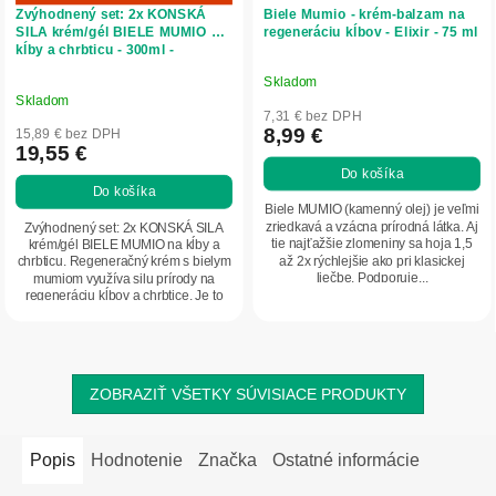
Zvýhodnený set: 2x KONSKÁ
Biele Mumio - krém-balzam na
SILA krém/gél BIELE MUMIO na
regeneráciu kĺbov - Elixir - 75 ml
kĺby a chrbticu - 300ml -
LekoPro
Skladom
Priemerné
Skladom
hodnotenie
7,31 € bez DPH
produktu
8,99 €
15,89 € bez DPH
19,55 €
je
Do košíka
4,8
Do košíka
z
Biele MUMIO (kamenný olej) je veľmi
5
zriedkavá a vzácna prírodná látka. Aj
Zvýhodnený set: 2x KONSKÁ SILA
tie najťažšie zlomeniny sa hoja 1,5
krém/gél BIELE MUMIO na kĺby a
hviezdičiek.
až 2x rýchlejšie ako pri klasickej
chrbticu. Regeneračný krém s bielym
liečbe. Podporuje...
mumiom využíva silu prírody na
regeneráciu kĺbov a chrbtice. Je to
bezpečná a...
ZOBRAZIŤ VŠETKY SÚVISIACE PRODUKTY
Popis
Hodnotenie
Značka
Ostatné informácie