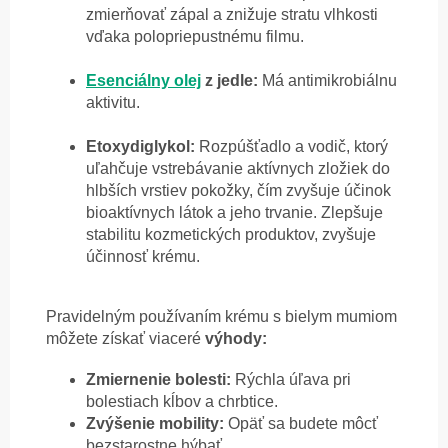
zmierňovať zápal a znižuje stratu vlhkosti
vďaka polopriepustnému filmu.
Esenciálny olej
z jedle:
Má antimikrobiálnu
aktivitu.
Etoxydiglykol:
Rozpúšťadlo a vodič, ktorý
uľahčuje vstrebávanie aktívnych zložiek do
hlbších vrstiev pokožky, čím zvyšuje účinok
bioaktívnych látok
a jeho trvanie. Zlepšuje
stabilitu kozmetických produktov, zvyšuje
účinnosť krému.
Pravidelným používaním krému s bielym mumiom
môžete získať viaceré
výhody:
Zmiernenie bolesti:
Rýchla úľava pri
bolestiach kĺbov a chrbtice.
Zvýšenie mobility:
Opäť sa budete môcť
bezstarostne hýbať.