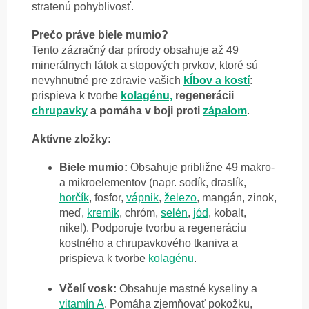
stratenú pohyblivosť.
Prečo práve biele mumio?
Tento zázračný dar prírody obsahuje až 49
minerálnych látok a stopových prvkov, ktoré sú
nevyhnutné pre zdravie vašich
kĺbov a kostí
:
prispieva k tvorbe
kolagénu,
regenerácii
chrupavky
a pomáha v boji proti
zápalom
.
Aktívne zložky:
Biele mumio:
Obsahuje približne 49 makro-
a mikroelementov (napr. sodík, draslík,
horčík
, fosfor,
vápnik
,
železo
, mangán, zinok,
meď,
kremík
, chróm,
selén
,
jód
, kobalt,
nikel). Podporuje tvorbu a regeneráciu
kostného a chrupavkového tkaniva a
prispieva k tvorbe
kolagénu
.
Včelí vosk:
Obsahuje mastné kyseliny a
vitamín A
. Pomáha zjemňovať pokožku,