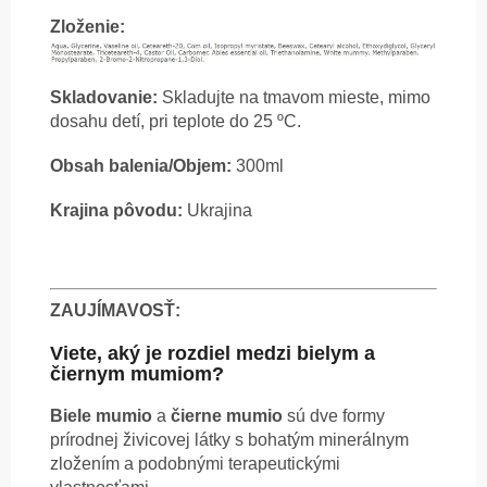
Zloženie:
Skladovanie:
Skladujte na tmavom mieste, mimo
dosahu detí, pri teplote do 25 ºC.
Obsah balenia/Objem:
300ml
Krajina pôvodu:
Ukrajina
ZAUJÍMAVOSŤ:
Viete, aký je rozdiel medzi bielym a
čiernym mumiom?
Biele mumio
a
čierne mumio
sú dve formy
prírodnej živicovej látky s bohatým minerálnym
zložením a podobnými terapeutickými