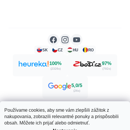
SK
CZ
HU
RO
100%
97%
(2326x)
(792x)
5,0/5
(26x)
Používame cookies, aby sme vám zlepšili zážitok z
nakupovania, zobrazili relevantné ponuky a prispôsobili
Vytvoril Shoptet
obsah. Môžete ich prijať alebo odmietnuť.