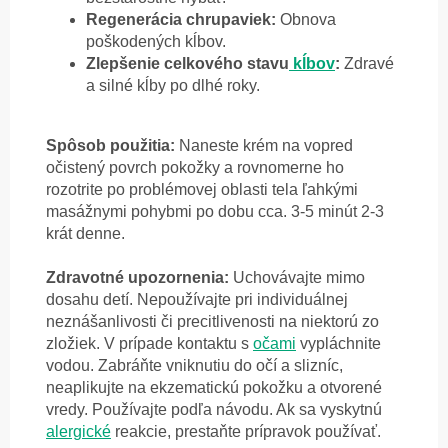
Regenerácia chrupaviek:
Obnova
poškodených kĺbov.
Zlepšenie celkového stavu
kĺbov
:
Zdravé
a silné kĺby po dlhé roky.
Spôsob použitia:
Naneste krém na vopred
očistený povrch pokožky a rovnomerne ho
rozotrite po problémovej oblasti tela ľahkými
masážnymi pohybmi po dobu cca. 3-5 minút 2-3
krát denne.
Zdravotné upozornenia:
Uchovávajte mimo
dosahu detí. Nepoužívajte pri individuálnej
neznášanlivosti či precitlivenosti na niektorú zo
zložiek.
V prípade kontaktu s
očami
vypláchnite
vodou. Zabráňte vniknutiu do očí a slizníc,
neaplikujte na ekzematickú pokožku a otvorené
vredy.
Používajte podľa návodu.
Ak sa vyskytnú
alergické
reakcie, prestaňte prípravok používať.