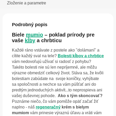
Zloženie a parametre
Podrobný popis
Biele
mumio
– poklad prírody pre
vaše
kĺby
a chrbticu
Každé ráno vstávate z postele ako "dolámaní" a
cítite každý sval na tele?
Bolesti kĺbov a chrbtice
vám nedovoľujú užívať si radosť z pohybu?
Takéto bolesti nie sú len nepríjemné, ale môžu
výrazne obmedziť celkový život. Stáva sa, že kvôli
bolestiam zabúdate na svoje koníčky, vyhýbate
sa spoločnosti a nechce sa vám púšťať ani do
predtým jednoduchých aktivít...to neprospieva ani
vašej duševnej pohode.
Ako s tým skoncovať?
Poznáme niečo, čo vám pomôže opäť začať žiť
naplno - náš
regeneračný
krém s bielym
mumiom
vám prinesie výraznú úľavu a vráti vám