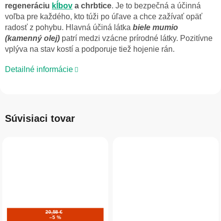
regeneráciu
kĺbov
a chrbtice
. Je to bezpečná a účinná
voľba pre každého, kto túži po úľave a chce zažívať opäť
radosť z pohybu. Hlavná účiná látka
biele mumio
(kamenný olej)
patrí medzi vzácne prírodné látky. Pozitívne
vplýva na stav kostí a podporuje tiež hojenie rán.
Detailné informácie
Súvisiaci tovar
20,58 €
–5 %