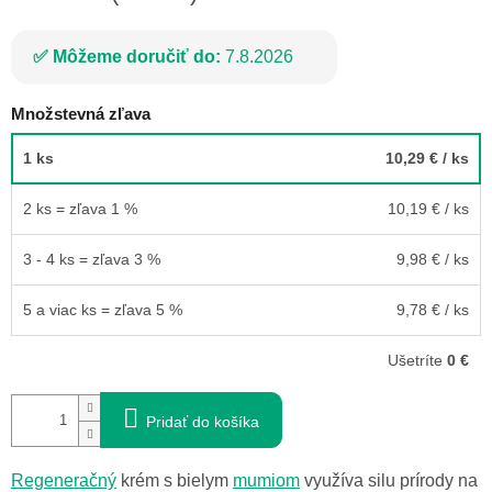
Môžeme doručiť do:
7.8.2026
Množstevná zľava
1 ks
10,29 €
/ ks
2 ks = zľava 1 %
10,19 €
/ ks
3 - 4 ks = zľava 3 %
9,98 €
/ ks
5 a viac ks = zľava 5 %
9,78 €
/ ks
Ušetríte
0 €
Pridať do košíka
Regeneračný
krém s bielym
mumiom
využíva silu prírody na