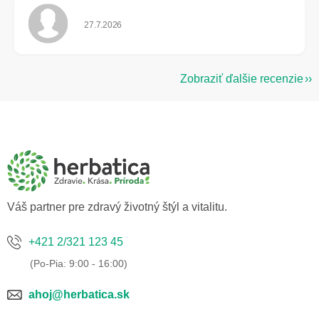
Hodnotenie obchodu je 5 z 5 hviezdičiek.
27.7.2026
Zobraziť ďalšie recenzie
Z
á
p
ä
t
i
e
Váš partner pre zdravý životný štýl a vitalitu.
+421 2/321 123 45
ahoj@herbatica.sk