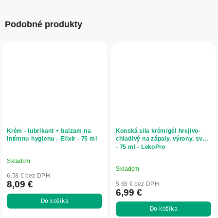
Podobné produkty
Krém - lubrikant + balzam na
Konská sila krém/gél hrejivo-
intímnu hygienu - Elixir - 75 ml
chladivý na zápaly, výrony, svaly
- 75 ml - LekoPro
Skladom
Priemerné
Skladom
hodnotenie
6,58 € bez DPH
produktu
8,09 €
5,68 € bez DPH
6,99 €
je
Do košíka
5,0
Do košíka
z