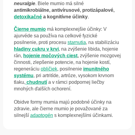
neuralgie
. Biele mumio má silné
antimikrobiálne, antivírusové, protizápalové,
detoxikačné
a kognitívne účinky
.
Čierne mumio
má komplexnejšie účinky: V
ajurvéde sa používa na celkové fyzické
posilnenie, proti procesu
starnutia
, na stabilizáciu
hladiny cukru v krvi
, na zvýšenie libida, hojenie
rán,
hojenie
močových ciest
,
zvýšenie mozgovej
činnosti, zlepšenie potencie, na hojenie kostí,
regeneráciu
obličiek
, posilnenie
imunitného
systému
, pri artritíde, artróze, vysokom krvnom
tlaku,
chudnutí
a v rámci podpornej liečby
mnohých ďalších ochorení.
Obidve formy mumia majú podobné účinky na
zdravie, ale čierne mumio je považované za
silnejší
adaptogén
s komplexnejšími účinkami.