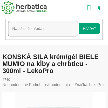
Prejsť
NÁKU
na
obsah
KOŠÍK
HĽADAŤ
KONSKÁ SILA krém/gél BIELE
MUMIO na kĺby a chrbticu -
300ml - LekoPro
4740
Priemerné
Neohodnotené
Podrobnosti hodnotenia
Značka:
LekoPro
hodnotenie
produktu
je
0,0