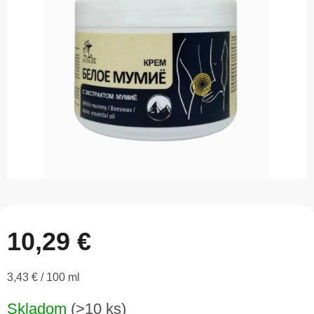
z
5
hviezdičiek.
10,29 €
Jednotková
3,43 € / 100 ml
cena:
Skladom
(>10 ks)