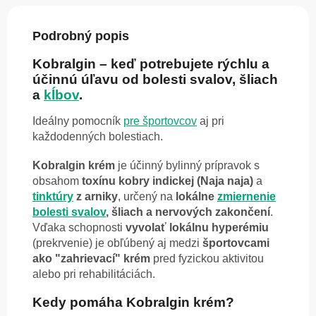
Podrobný popis
Kobralgin – keď potrebujete rýchlu a
účinnú úľavu od bolesti svalov, šliach
a
kĺbov
.
Ideálny pomocník
pre športovcov
aj pri
každodenných bolestiach.
Kobralgin krém
je účinný bylinný prípravok s
obsahom
toxínu kobry indickej (Naja naja)
a
tinktúry
z arniky
, určený na
lokálne
zmiernenie
bolesti svalov
, šliach a nervových zakončení
.
Vďaka schopnosti
vyvolať lokálnu hyperémiu
(prekrvenie) je obľúbený aj medzi
športovcami
ako "zahrievací" krém
pred fyzickou aktivitou
alebo pri rehabilitáciách.
Kedy pomáha Kobralgin krém?