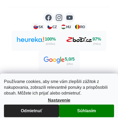
SK
CZ
HU
RO
100%
97%
(2326x)
(792x)
5,0/5
(26x)
Používame cookies, aby sme vám zlepšili zážitok z
nakupovania, zobrazili relevantné ponuky a prispôsobili
Vytvoril Shoptet
obsah. Môžete ich prijať alebo odmietnuť.
Nastavenie
Copyright 2026
Herbatica.sk
. Všetky práva vyhradené.
Odmietnuť
Súhlasím
Upraviť nastavenie cookies