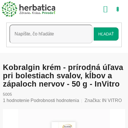
Prejsť
NÁKU
na
obsah
KOŠÍK
HĽADAŤ
Kobralgin krém - prírodná úľava
pri bolestiach svalov, kĺbov a
zápaloch nervov - 50 g - InVitro
5005
Priemerné
1 hodnotenie
Podrobnosti hodnotenia
Značka:
IN VITRO
hodnotenie
produktu
je
5,0