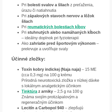
Pri
bolesti svalov a šliach
z preťaženia,
úrazu či natiahnutia
Pri
zápalových stavoch nervov a lôžok
šliach
Pri
reumatických bolestiach kĺbov
Pri
stuhnutých alebo namáhaných kĺboch
– ideálny doplnok pri fyzioterapii
Ako
zahriatie pred športovým výkonom
–
prekrvuje a uvoľňuje svaly
Účinné zložky:
Toxín kobry indickej (Naja naja)
– 15 ME
(cca 0,3 mg) na 100 g krému
Prírodná neurotoxická zložka v nízkej dávke
s lokálnym analgetickým účinkom
Tinktúra
z arniky
– 2,5 g na 100 g
Známa svojím protizápalovým a
regeneračným účinkom
Lecitín a Carbopol 940
– zlepšujú