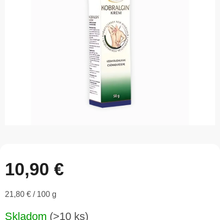
z
5
hviezdičiek.
10,90 €
Jednotková
21,80 € / 100 g
cena:
Skladom
(>10 ks)