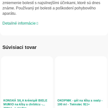
zmiernenie bolestí s najsilnejšími účinkami, ktoré sú dnes
známe. Používaný pri bolesti a poškodení pohybového
aparátu.
Detailné informácie
Súvisiaci tovar
KONSKÁ SILA krém/gél BIELE
OKOPNIK - gél na kĺby a svaly -
MUMIO na kĺby a chrbticu -
100 ml - Twinstec 911+