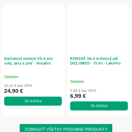
Darčekové balenie VÍLA pre
KONSKÁ SILA krémový gél
ruky, pery a pleť - Annabis
DICLOMED - 75 ml - LekoPro
Skladom
Priemerné
Skladom
hodnotenie
20,24 € bez DPH
produktu
24,90 €
5,68 € bez DPH
6,99 €
je
Do košíka
5,0
Do košíka
z
5
hviezdičiek.
ZOBRAZIŤ VŠETKY PODOBNÉ PRODUKTY