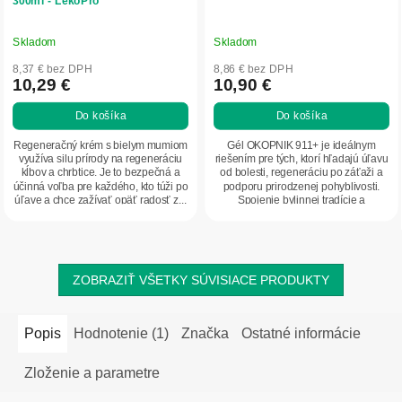
300ml - LekoPro
Skladom
Skladom
8,37 € bez DPH
8,86 € bez DPH
10,29 €
10,90 €
Do košíka
Do košíka
Regeneračný krém s bielym mumiom
Gél OKOPNIK 911+ je ideálnym
využíva silu prírody na regeneráciu
riešením pre tých, ktorí hľadajú úľavu
kĺbov a chrbtice. Je to bezpečná a
od bolesti, regeneráciu po záťaži a
účinná voľba pre každého, kto túži po
podporu prirodzenej pohyblivosti.
úľave a chce zažívať opäť radosť z...
Spojenie bylinnej tradície a
modernej...
ZOBRAZIŤ VŠETKY SÚVISIACE PRODUKTY
Popis
Hodnotenie (1)
Značka
Ostatné informácie
Zloženie a parametre