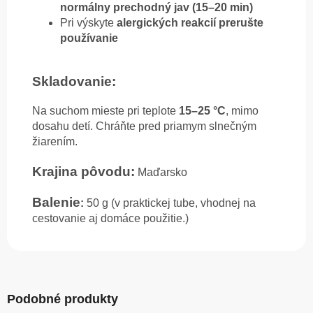
normálny prechodný jav (15–20 min)
Pri výskyte
alergických reakcií prerušte
používanie
Skladovanie:
Na suchom mieste pri teplote
15–25 °C
, mimo
dosahu detí.
Chráňte pred priamym slnečným
žiarením.
Krajina pôvodu:
Maďarsko
Balenie
:
50 g (v p
raktickej tube, vhodnej na
cestovanie aj domáce použitie.)
Podobné produkty