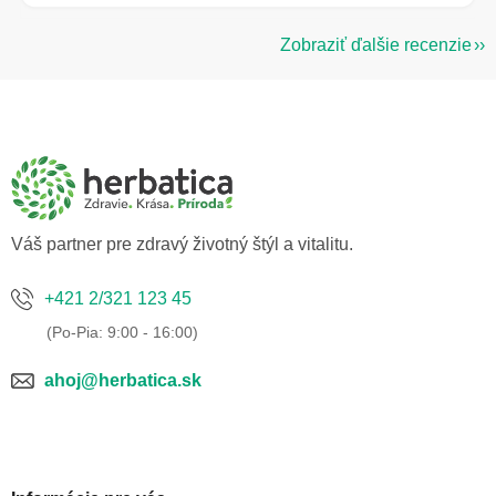
Zobraziť ďalšie recenzie
Z
á
p
ä
t
i
e
Váš partner pre zdravý životný štýl a vitalitu.
+421 2/321 123 45
ahoj@herbatica.sk