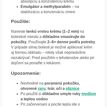
absorpciu a konzistenciu krému
Emulgátor a methylparabén
– na
stabilizáciu a konzerváciu zmesi
Použitie:
Naneste
tenkú vrstvu krému (1–2 mm)
na
bolestivé miesto a
dôkladne vmasírujte do
pokožky
.
Používajte
2–6× denne podľa potreby
.
V prípade silnej bolesti je možné aplikovať krém
aj formou obkladu – nikdy však nepriedušne
nezakrývať.
Pred použitím v tehotenstve alebo pri
dojčení sa poraďte s lekárom.
Upozornenie:
Nevhodné na
poranenú pokožku,
otvorené
rany
, tvár, oči a
sliznice
Po použití si
dôkladne umyte ruky
mydlom
a teplou vodou
Pri začervenaní a pocite tepla ide o